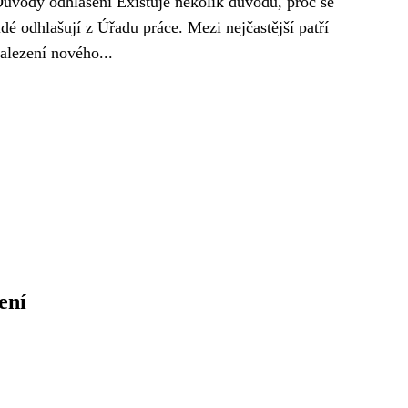
ůvody odhlášení Existuje několik důvodů, proč se
idé odhlašují z Úřadu práce. Mezi nejčastější patří
alezení nového...
ení