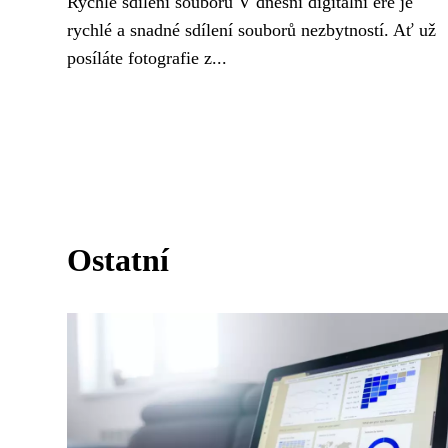
Rychlé sdílení souborů V dnešní digitální éře je
rychlé a snadné sdílení souborů nezbytností. Ať už
posíláte fotografie z...
Ostatní