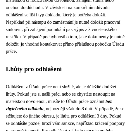
mateřskou či rodičovskou dovolenou, zahájení studia nebo
odchod do důchodu. V závislosti na konkrétním důvodu
odhlášení se liší i typ dokladu, který je potřeba doložit.
Například při nástupu do zaměstnání je nutné doložit pracovní
smlouvu, při zahájení podnikání pak výpis z živnostenského
rejstříku. V případě pochybností o tom, jaké dokumenty je nutné
doložit, je vhodné kontaktovat přímo příslušnou pobočku Úřadu
práce.
Lhůty pro odhlášení
Odhlášení z Úřadu práce není složité, ale je důležité dodržet
lhůty. Pokud jste si našli práci nebo se chystáte nastoupit na
mateřskou dovolenou, musíte to Úřadu práce oznámit
bez
zbytečného odkladu
, nejpozději však do 8 dnů. V případě, že se
stěhujete do jiného okresu, je lhůta pro odhlášení 3 dny. Pokud
se odhlásíte pozdě, hrozí vám sankce, například krácení podpory
v nezaměstnanosti. Pro odhlášení z Úřadu práce je potřeba