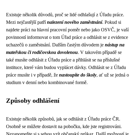
Existuje několik důvodů, proč se lidé odhlašují z Úřadu práce.
Mezi nejčastější patří
nalezení nového zaměstnání
. Pokud si
najdete práci na hlavní pracovní poměr nebo jako OSVČ, je vaší
povinností informovat o tom Úřad práce a odhlásit se z evidence
uchazečů o zaměstnání. Dalším častým důvodem je
nástup na
mateřskou či rodičovskou dovolenou
. V takovém případě se
také musíte odhlásit z Úřadu práce a přihlásit se na příslušné
instituce, které vám budou vyplácet dávky. Odhlásit se z Úřadu
práce musíte i v případě, že
nastoupíte do školy
, ať už se jedná o
studium v denní nebo kombinované formě.
Způsoby odhlášení
Existuje několik způsobů, jak se odhlásit z Úřadu práce ČR.
Osobně se můžete dostavit na pobočku, kde jste registrováni.
Nezapomeňte si s sebou vzít občanský průkaz. Další možností je