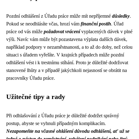
Pozdní odhlášení z Úřadu práce může mít nepříjemné
důsledky
.
Pokud se neodhlásíte včas, hrozí vám
finanční postih
. Úřad
práce od vás může
požadovat vrácení
vyplacených dávek v plné
výši. Navíc vám může být pozastavena výplata dalších dávek,
například podpory v nezaměstnanosti, a to až do doby, než celou
situaci s úřadem vyřešíte. V krajních případech může pozdní
odhlášení vést i k trestnímu stíhání. Proto je důležité dodržovat
stanovené lhůty a v případě jakýchkoli nejasností se obrátit na
pracovníky Úřadu práce.
Užitečné tipy a rady
Při odhlašování z Úřadu práce je důležité dodržet správný
postup, abyste se vyhnuli případným komplikacím.
Nezapomeňte na včasné ohlášení důvodu odhlášení, ať už se
jedná o nástup do zaměstnání, zahájení podnikání nebo jiný