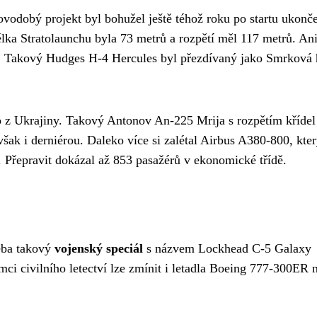
ovodobý projekt byl bohužel ještě téhož roku po startu ukonč
élka Stratolaunchu byla 73 metrů a rozpětí měl 117 metrů. An
i. Takový Hudges H-4 Hercules byl přezdívaný jako Smrková 
 z Ukrajiny. Takový Antonov An-225 Mrija s rozpětím křídel
ak i derniérou. Daleko více si zalétal Airbus A380-800, kter
. Přepravit dokázal až 853 pasažérů v ekonomické třídě.
eba takový
vojenský speciál
s názvem Lockhead C-5 Galaxy
ci civilního letectví lze zmínit i letadla Boeing 777-300ER 