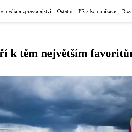
e média a zpravodajství
Ostatní
PR a komunikace
Rozh
ří k těm největším favorit