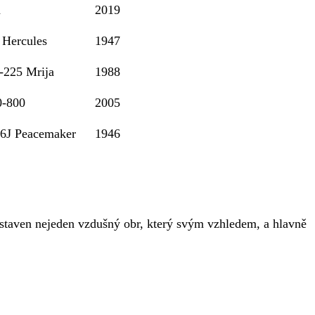
h
2019
 Hercules
1947
-225 Mrija
1988
0-800
2005
36J Peacemaker
1946
staven nejeden vzdušný obr, který svým vzhledem, a hlavně