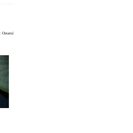
e:
Ostatní