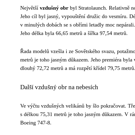
Největší
vzdušný obr
byl Stratolaunch. Relativně n
Jeho cíl byl jasný, vypouštění družic do vesmíru. D
v minulých dobách se s obřími letadly moc nepáral
Jeho délka byla 66,65 metrů a šířka 97,54 metrů.
Řada modelů vzešla i ze Sovětského svazu, potažmo
metrů je toho jasným důkazem. Jeho premiéra byla vš
dlouhý 72,72 metrů a má rozpětí křídel 79,75 metrů
Další vzdušný obr na nebesích
Ve výčtu vzdušných velikánů by šlo pokračovat. Tř
s délkou 75,31 metrů je toho jasným důkazem. V rám
Boeing 747-8.