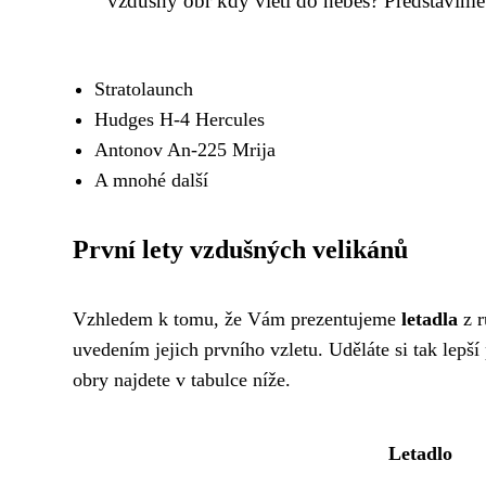
vzdušný obr kdy vlétl do nebes? Představíme 
Stratolaunch
Hudges H-4 Hercules
Antonov An-225 Mrija
A mnohé další
První lety vzdušných velikánů
Vzhledem k tomu, že Vám prezentujeme
letadla
z r
uvedením jejich prvního vzletu. Uděláte si tak lepší
obry najdete v tabulce níže.
Letadlo