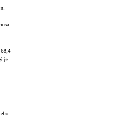
en.
i
husa.
 88,4
ý je
nebo