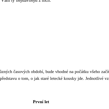
Vám ty nejslavnější z nich.
ůzných časových období, bude vhodné na počátku všeho začí
 představu o tom, o jak staré letecké kousky jde. Jednotlivé v
První let