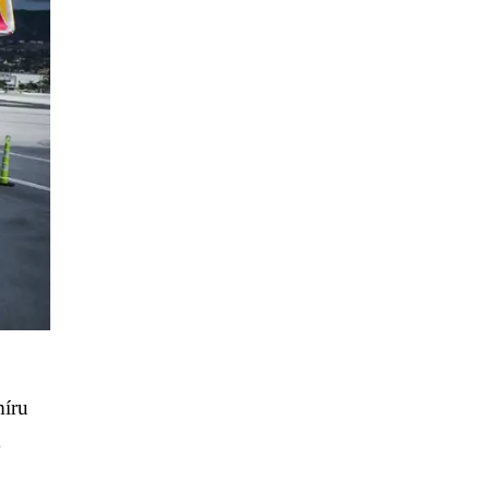
míru
ý