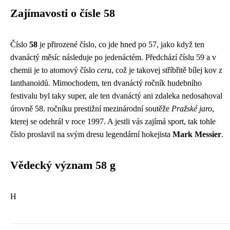
Zajímavosti o čísle 58
Číslo
58
je přirozené číslo, co jde hned po 57, jako když ten
dvanáctý měsíc následuje po jedenáctém. Předchází číslu 59 a v
chemii je to atomový číslo
ceru
, což je takovej stříbřitě bílej kov z
lanthanoidů. Mimochodem, ten dvanáctý ročník
hudebního
festivalu
byl taky super, ale ten dvanáctý ani zdaleka nedosahoval
úrovně 58. ročníku prestižní mezinárodní soutěže
Pražské jaro
,
kterej se odehrál v roce 1997. A jestli vás zajímá sport, tak tohle
číslo proslavil na svým dresu legendární hokejista
Mark Messier
.
Vědecký význam 58 g
H