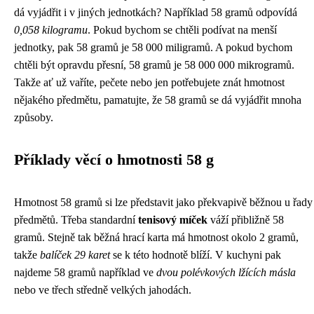
dá vyjádřit i v jiných jednotkách? Například 58 gramů odpovídá
0,058 kilogramu
. Pokud bychom se chtěli podívat na menší
jednotky, pak 58 gramů je 58 000 miligramů. A pokud bychom
chtěli být opravdu přesní, 58 gramů je 58 000 000 mikrogramů.
Takže ať už vaříte, pečete nebo jen potřebujete znát hmotnost
nějakého předmětu, pamatujte, že 58 gramů se dá vyjádřit mnoha
způsoby.
Příklady věcí o hmotnosti 58 g
Hmotnost 58 gramů si lze představit jako překvapivě běžnou u řady
předmětů. Třeba standardní
tenisový míček
váží přibližně 58
gramů. Stejně tak běžná hrací karta má hmotnost okolo 2 gramů,
takže
balíček 29 karet
se k této hodnotě blíží. V kuchyni pak
najdeme 58 gramů například ve
dvou polévkových lžících másla
nebo ve třech středně velkých jahodách.