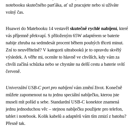
notebooku skutečného parťáka, ať už pracujete nebo si užíváte
volný čas.
Huawei do Matebooku 14 vestavěl
skutečně rychlé nabíjení
, které
vás příjemně překvapí. S přiloženým 65W adaptérem se baterie
nabije zhruba na sedmdesát procent během pouhých třiceti minut.
Zní to neuvěřitelně? V kategorii ultrabooků je to opravdu skvělý
výsledek. A věřte mi, oceníte to hlavně ve chvílích, kdy vám za
chvíli začíná schůzka nebo se chystáte na delší cestu a baterie svítí
červeně.
Univerzální USB-C port pro nabíjení
vám změní život. Konečně
můžete zapomenout na tu jednu speciální nabíječku, kterou jste
museli mít pořád u sebe. Standardní USB-C konektor znamená
jednu jednoduchou věc – stejnou nabíječku použijete pro telefon,
tablet i notebook. Kolik kabelů a adaptérů vám tím zmizí z batohu?
Přesně tak.