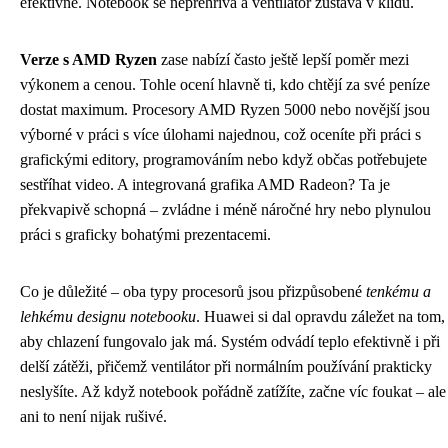
efektivně. Notebook se nepřehřívá a ventilátor zůstává v klidu.
Verze s AMD Ryzen
zase nabízí často ještě lepší poměr mezi
výkonem a cenou. Tohle ocení hlavně ti, kdo chtějí za své peníze
dostat maximum. Procesory AMD Ryzen 5000 nebo novější jsou
výborné v práci s více úlohami najednou, což oceníte při práci s
grafickými editory, programováním nebo když občas potřebujete
sestříhat video. A integrovaná grafika AMD Radeon? Ta je
překvapivě schopná – zvládne i méně náročné hry nebo plynulou
práci s graficky bohatými prezentacemi.
Co je důležité – oba typy procesorů jsou přizpůsobené
tenkému a
lehkému designu notebooku
. Huawei si dal opravdu záležet na tom,
aby chlazení fungovalo jak má. Systém odvádí teplo efektivně i při
delší zátěži, přičemž ventilátor při normálním používání prakticky
neslyšíte. Až když notebook pořádně zatížíte, začne víc foukat – ale
ani to není nijak rušivé.