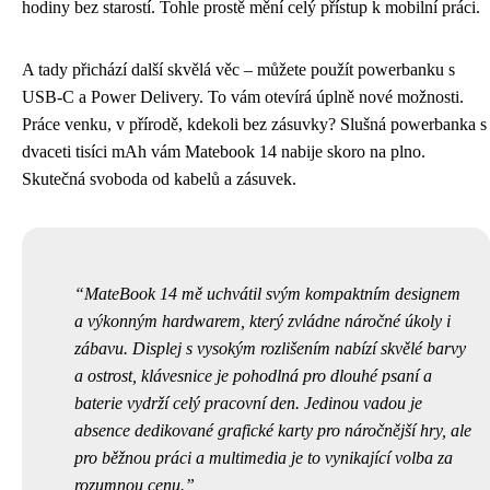
hodiny bez starostí. Tohle prostě mění celý přístup k mobilní práci.
A tady přichází další skvělá věc – můžete použít powerbanku s
USB-C a Power Delivery. To vám otevírá úplně nové možnosti.
Práce venku, v přírodě, kdekoli bez zásuvky? Slušná powerbanka s
dvaceti tisíci mAh vám Matebook 14 nabije skoro na plno.
Skutečná svoboda od kabelů a zásuvek.
MateBook 14 mě uchvátil svým kompaktním designem
a výkonným hardwarem, který zvládne náročné úkoly i
zábavu. Displej s vysokým rozlišením nabízí skvělé barvy
a ostrost, klávesnice je pohodlná pro dlouhé psaní a
baterie vydrží celý pracovní den. Jedinou vadou je
absence dedikované grafické karty pro náročnější hry, ale
pro běžnou práci a multimedia je to vynikající volba za
rozumnou cenu.