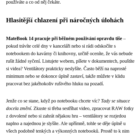
používáte a co od něj čekáte.
Hlasitější chlazení při náročných úlohách
MateBook 14 pracuje při běžném používání opravdu tiše
–
pokud trávíte celé dny v kanceláři nebo si rádi odskočíte s
notebookem do kavárny či knihovny, určitě oceníte, že vás nebude
rušit žádné syčení. Listujete webem, píšete v dokumentech, pouštíte
si videa? Ventilátory prakticky neslyšíte. Často běží na naprosté
minimum nebo se dokonce úplně zastaví, takže můžete v klidu
pracovat bez jakéhokoliv rušivého hluku na pozadí.
Jenže co se stane, když po notebooku chcete víc?
Tady se situace
docela změní
. Zkuste si třeba sestříhat video, zpracovat RAW fotky
z dovolené nebo si zahrát nějakou hru – ventilátory se rozjedou
naplno a najednou je slyšíte. Ale upřímně, tohle se děje úplně u
všech podobně tenkých a výkonných notebooků. Prostě to k nim