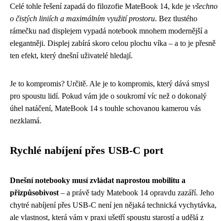
Celé tohle řešení zapadá do filozofie MateBook 14, kde je
všechno
o čistých liniích a maximálním využití prostoru
. Bez tlustého
rámečku nad displejem vypadá notebook mnohem modernější a
elegantněji. Displej zabírá skoro celou plochu víka – a to je přesně
ten efekt, který dnešní uživatelé hledají.
Je to kompromis? Určitě. Ale je to kompromis, který dává smysl
pro spoustu lidí. Pokud vám jde o soukromí víc než o dokonalý
úhel natáčení, MateBook 14 s touhle schovanou kamerou vás
nezklamá.
Rychlé nabíjení přes USB-C port
Dnešní notebooky musí zvládat naprostou mobilitu a
přizpůsobivost
– a právě tady Matebook 14 opravdu zazáří. Jeho
chytré nabíjení přes USB-C není jen nějaká technická vychytávka,
ale vlastnost, která vám v praxi ušetří spoustu starostí a udělá z