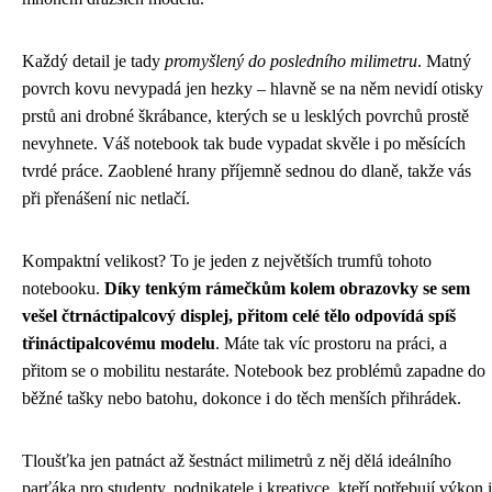
Každý detail je tady
promyšlený do posledního milimetru
. Matný
povrch kovu nevypadá jen hezky – hlavně se na něm nevidí otisky
prstů ani drobné škrábance, kterých se u lesklých povrchů prostě
nevyhnete. Váš notebook tak bude vypadat skvěle i po měsících
tvrdé práce. Zaoblené hrany příjemně sednou do dlaně, takže vás
při přenášení nic netlačí.
Kompaktní velikost? To je jeden z největších trumfů tohoto
notebooku.
Díky tenkým rámečkům kolem obrazovky se sem
vešel čtrnáctipalcový displej, přitom celé tělo odpovídá spíš
třináctipalcovému modelu
. Máte tak víc prostoru na práci, a
přitom se o mobilitu nestaráte. Notebook bez problémů zapadne do
běžné tašky nebo batohu, dokonce i do těch menších přihrádek.
Tloušťka jen patnáct až šestnáct milimetrů z něj dělá ideálního
parťáka pro studenty, podnikatele i kreativce, kteří potřebují výkon i