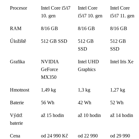
Procesor
Intel Core i5/i7
Intel Core
Intel Core
10. gen
i5/i7 10. gen
i5/i7 11. gen
RAM
8/16 GB
8/16 GB
8/16 GB
Úložiště
512 GB SSD
512 GB
512 GB
SSD
SSD
Grafika
NVIDIA
Intel UHD
Intel Iris Xe
GeForce
Graphics
MX350
Hmotnost
1,49 kg
1,3 kg
1,27 kg
Baterie
56 Wh
42 Wh
52 Wh
Výdrž
až 15 hodin
až 10 hodin
až 14 hodin
baterie
Cena
od 24 990 Kč
od 22 990
od 29 990