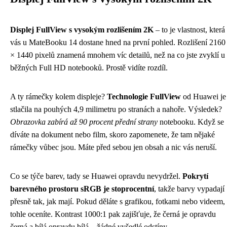
Displej FullView s vysokým rozlišením 2K
– to je vlastnost, která
vás u MateBooku 14 dostane hned na první pohled. Rozlišení 2160
× 1440 pixelů znamená mnohem víc detailů, než na co jste zvyklí u
běžných Full HD notebooků. Prostě vidíte rozdíl.
A ty rámečky kolem displeje?
Technologie FullView
od Huawei je
stlačila na pouhých 4,9 milimetru po stranách a nahoře. Výsledek?
Obrazovka zabírá až 90 procent přední strany
notebooku. Když se
díváte na dokument nebo film, skoro zapomenete, že tam nějaké
rámečky vůbec jsou. Máte před sebou jen obsah a nic vás neruší.
Co se týče barev, tady se Huawei opravdu nevydržel.
Pokrytí
barevného prostoru sRGB je stoprocentní
, takže barvy vypadají
přesně tak, jak mají. Pokud děláte s grafikou, fotkami nebo videem,
tohle oceníte. Kontrast 1000:1 pak zajišťuje, že černá je opravdu
černá a bílá opravdu bílá – žádné vyšedlé odstíny.