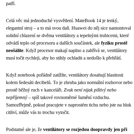
patří.
Celá věc má jednoduché vysvětlení. MateBook 14 je tenký,
elegantní stroj – a to má svou daň. Huawei do něj sice namontoval
solidní chlazení se dvěma ventilátory a tepelnými trubicemi, které
odvádí teplo od procesoru a dalších součástek, ale
fyziku prostě
neošálíte
. Když procesor makají naplno a zahřívá se, ventilátory
musí točit rychleji, aby ho stihly ochladit a nedošlo k přehřátí.
Když notebook pořádně zatížíte, ventilátory dosahují hlasitosti
kolem šedesáti decibelů. To je zhruba jako normální rozhovor nebo
prostě běžný ruch v kanceláři.
Zvuk není nijak pištivý nebo
nepříjemný
– spíš takové rovnoměrné šumění vzduchu.
Samozřřejmě, pokud pracujete v naprostém tichu nebo jste na hluk
citliví, může vás to trochu vytočit.
Podstatné ale je, že
ventilátory se rozjedou doopravdy jen při