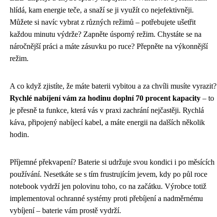
hlídá, kam energie teče, a snaží se ji využít co nejefektivněji.
Můžete si navíc vybrat z různých režimů – potřebujete ušetřit
každou minutu výdrže? Zapněte úsporný režim. Chystáte se na
náročnější práci a máte zásuvku po ruce? Přepněte na výkonnější
režim.
A co když zjistíte, že máte baterii vybitou a za chvíli musíte vyrazit?
Rychlé nabíjení vám za hodinu doplní 70 procent kapacity
– to
je přesně ta funkce, která vás v praxi zachrání nejčastěji. Rychlá
káva, připojený nabíjecí kabel, a máte energii na dalších několik
hodin.
Příjemné překvapení? Baterie si udržuje svou kondici i po měsících
používání. Nesetkáte se s tím frustrujícím jevem, kdy po půl roce
notebook vydrží jen polovinu toho, co na začátku. Výrobce totiž
implementoval ochranné systémy proti přebíjení a nadměrnému
vybíjení – baterie vám prostě vydrží.