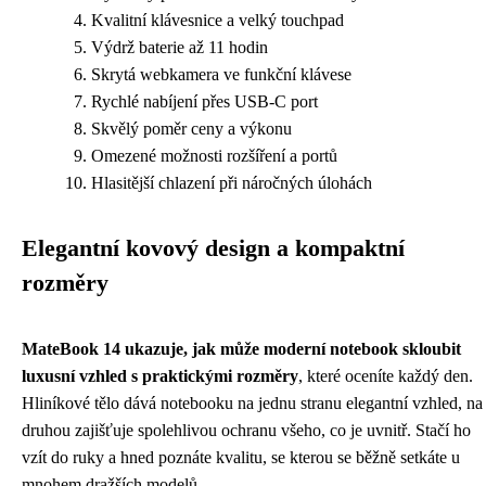
Kvalitní klávesnice a velký touchpad
Výdrž baterie až 11 hodin
Skrytá webkamera ve funkční klávese
Rychlé nabíjení přes USB-C port
Skvělý poměr ceny a výkonu
Omezené možnosti rozšíření a portů
Hlasitější chlazení při náročných úlohách
Elegantní kovový design a kompaktní
rozměry
MateBook 14 ukazuje, jak může moderní notebook skloubit
luxusní vzhled s praktickými rozměry
, které oceníte každý den.
Hliníkové tělo dává notebooku na jednu stranu elegantní vzhled, na
druhou zajišťuje spolehlivou ochranu všeho, co je uvnitř. Stačí ho
vzít do ruky a hned poznáte kvalitu, se kterou se běžně setkáte u
mnohem dražších modelů.