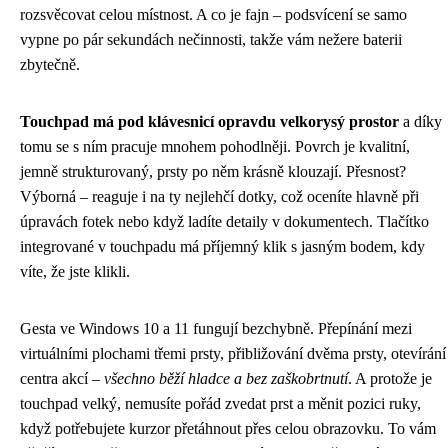
rozsvěcovat celou místnost. A co je fajn – podsvícení se samo
vypne po pár sekundách nečinnosti, takže vám nežere baterii
zbytečně.
Touchpad má pod klávesnicí opravdu velkorysý prostor
a díky
tomu se s ním pracuje mnohem pohodlněji. Povrch je kvalitní,
jemně strukturovaný, prsty po něm krásně klouzají. Přesnost?
Výborná – reaguje i na ty nejlehčí dotky, což oceníte hlavně při
úpravách fotek nebo když ladíte detaily v dokumentech. Tlačítko
integrované v touchpadu má příjemný klik s jasným bodem, kdy
víte, že jste klikli.
Gesta ve Windows 10 a 11 fungují bezchybně. Přepínání mezi
virtuálními plochami třemi prsty, přibližování dvěma prsty, otevírání
centra akcí –
všechno běží hladce a bez zaškobrtnutí
. A protože je
touchpad velký, nemusíte pořád zvedat prst a měnit pozici ruky,
když potřebujete kurzor přetáhnout přes celou obrazovku. To vám