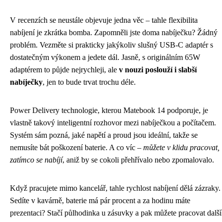
V recenzích se neustále objevuje jedna věc – tahle flexibilita
nabíjení je zkrátka bomba. Zapomněli jste doma nabíječku? Žádný
problém. Vezměte si prakticky jakýkoliv slušný USB-C adaptér s
dostatečným výkonem a jedete dál. Jasně, s originálním 65W
adaptérem to půjde nejrychleji, ale
v nouzi poslouží i slabší
nabíječky
, jen to bude trvat trochu déle.
Power Delivery technologie, kterou Matebook 14 podporuje, je
vlastně takový inteligentní rozhovor mezi nabíječkou a počítačem.
Systém sám pozná, jaké napětí a proud jsou ideální, takže se
nemusíte bát poškození baterie. A co víc –
můžete v klidu pracovat,
zatímco se nabíjí
, aniž by se cokoli přehřívalo nebo zpomalovalo.
Když pracujete mimo kancelář, tahle rychlost nabíjení dělá zázraky.
Sedíte v kavárně, baterie má pár procent a za hodinu máte
prezentaci? Stačí půlhodinka u zásuvky a pak můžete pracovat další