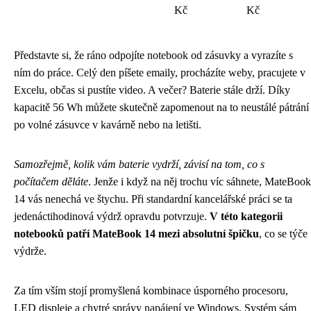
Kč
Kč
Představte si, že ráno odpojíte notebook od zásuvky a vyrazíte s
ním do práce. Celý den píšete emaily, procházíte weby, pracujete v
Excelu, občas si pustíte video. A večer? Baterie stále drží. Díky
kapacitě 56 Wh můžete skutečně zapomenout na to neustálé pátrání
po volné zásuvce v kavárně nebo na letišti.
Samozřejmě, kolik vám baterie vydrží, závisí na tom, co s
počítačem děláte
. Jenže i když na něj trochu víc sáhnete, MateBook
14 vás nenechá ve štychu. Při standardní kancelářské práci se ta
jedenáctihodinová výdrž opravdu potvrzuje.
V této kategorii
notebooků patří MateBook 14 mezi absolutní špičku
, co se týče
výdrže.
Za tím vším stojí promyšlená kombinace úsporného procesoru,
LED displeje a chytré správy napájení ve Windows. Systém sám