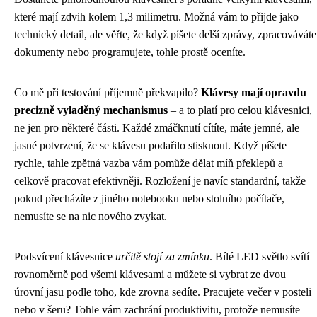
které mají zdvih kolem 1,3 milimetru. Možná vám to přijde jako
technický detail, ale věřte, že když píšete delší zprávy, zpracováváte
dokumenty nebo programujete, tohle prostě oceníte.
Co mě při testování příjemně překvapilo?
Klávesy mají opravdu
precizně vyladěný mechanismus
– a to platí pro celou klávesnici,
ne jen pro některé části. Každé zmáčknutí cítíte, máte jemné, ale
jasné potvrzení, že se klávesu podařilo stisknout. Když píšete
rychle, tahle zpětná vazba vám pomůže dělat míň překlepů a
celkově pracovat efektivněji. Rozložení je navíc standardní, takže
pokud přecházíte z jiného notebooku nebo stolního počítače,
nemusíte se na nic nového zvykat.
Podsvícení klávesnice
určitě stojí za zmínku
. Bílé LED světlo svítí
rovnoměrně pod všemi klávesami a můžete si vybrat ze dvou
úrovní jasu podle toho, kde zrovna sedíte. Pracujete večer v posteli
nebo v šeru? Tohle vám zachrání produktivitu, protože nemusíte