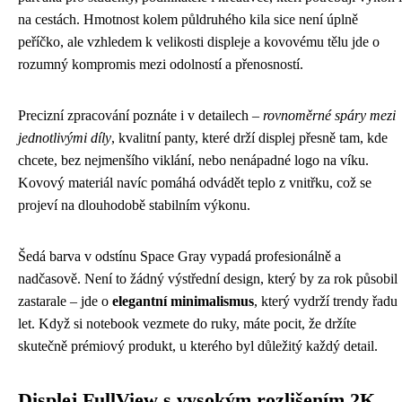
na cestách. Hmotnost kolem půldruhého kila sice není úplně
peříčko, ale vzhledem k velikosti displeje a kovovému tělu jde o
rozumný kompromis mezi odolností a přenosností.
Precizní zpracování poznáte i v detailech –
rovnoměrné spáry mezi
jednotlivými díly
, kvalitní panty, které drží displej přesně tam, kde
chcete, bez nejmenšího viklání, nebo nenápadné logo na víku.
Kovový materiál navíc pomáhá odvádět teplo z vnitřku, což se
projeví na dlouhodobě stabilním výkonu.
Šedá barva v odstínu Space Gray vypadá profesionálně a
nadčasově. Není to žádný výstřední design, který by za rok působil
zastarale – jde o
elegantní minimalismus
, který vydrží trendy řadu
let. Když si notebook vezmete do ruky, máte pocit, že držíte
skutečně prémiový produkt, u kterého byl důležitý každý detail.
Displej FullView s vysokým rozlišením 2K