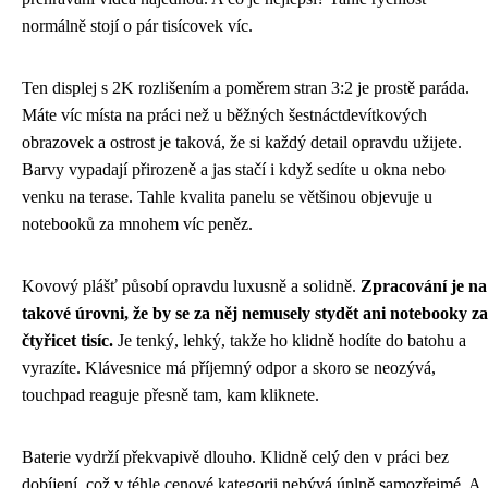
normálně stojí o pár tisícovek víc.
Ten displej s 2K rozlišením a poměrem stran 3:2 je prostě paráda.
Máte víc místa na práci než u běžných šestnáctdevítkových
obrazovek a ostrost je taková, že si každý detail opravdu užijete.
Barvy vypadají přirozeně a jas stačí i když sedíte u okna nebo
venku na terase. Tahle kvalita panelu se většinou objevuje u
notebooků za mnohem víc peněz.
Kovový plášť působí opravdu luxusně a solidně.
Zpracování je na
takové úrovni, že by se za něj nemusely stydět ani notebooky za
čtyřicet tisíc.
Je tenký, lehký, takže ho klidně hodíte do batohu a
vyrazíte. Klávesnice má příjemný odpor a skoro se neozývá,
touchpad reaguje přesně tam, kam kliknete.
Baterie vydrží překvapivě dlouho. Klidně celý den v práci bez
dobíjení, což v téhle cenové kategorii nebývá úplně samozřejmé. A