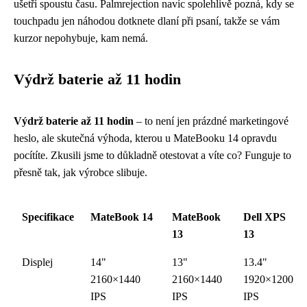
ušetří spoustu času. Palmrejection navíc spolehlivě pozná, kdy se
touchpadu jen náhodou dotknete dlaní při psaní, takže se vám
kurzor nepohybuje, kam nemá.
Výdrž baterie až 11 hodin
Výdrž baterie až 11 hodin
– to není jen prázdné marketingové
heslo, ale skutečná výhoda, kterou u MateBooku 14 opravdu
pocítíte. Zkusili jsme to důkladně otestovat a víte co? Funguje to
přesně tak, jak výrobce slibuje.
Specifikace
MateBook 14
MateBook
Dell XPS
13
13
Displej
14"
13"
13.4"
2160×1440
2160×1440
1920×1200
IPS
IPS
IPS