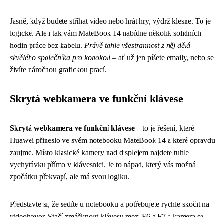
Jasně, když budete stříhat video nebo hrát hry, výdrž klesne. To je
logické. Ale i tak vám MateBook 14 nabídne několik solidních
hodin práce bez kabelu.
Právě tahle všestrannost z něj dělá
skvělého společníka pro kohokoli
– ať už jen píšete emaily, nebo se
živíte náročnou grafickou prací.
Skrytá webkamera ve funkční klávese
Skrytá webkamera ve funkční klávese
– to je řešení, které
Huawei přineslo ve svém notebooku MateBook 14 a které opravdu
zaujme. Místo klasické kamery nad displejem najdete tuhle
vychytávku přímo v klávesnici. Je to nápad, který vás možná
zpočátku překvapí, ale má svou logiku.
Představte si, že sedíte u notebooku a potřebujete rychle skočit na
videohovor. Stačí zmáčknout klávesu mezi F6 a F7 a kamera se