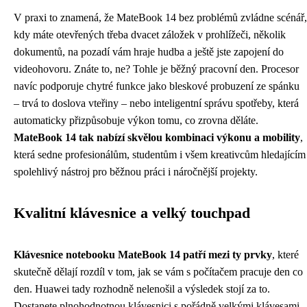
V praxi to znamená, že MateBook 14 bez problémů zvládne scénář,
kdy máte otevřených třeba dvacet záložek v prohlížeči, několik
dokumentů, na pozadí vám hraje hudba a ještě jste zapojení do
videohovoru. Znáte to, ne? Tohle je běžný pracovní den. Procesor
navíc podporuje chytré funkce jako bleskové probuzení ze spánku
– trvá to doslova vteřiny – nebo inteligentní správu spotřeby, která
automaticky přizpůsobuje výkon tomu, co zrovna děláte.
MateBook 14 tak nabízí skvělou kombinaci výkonu a mobility
,
která sedne profesionálům, studentům i všem kreativcům hledajícím
spolehlivý nástroj pro běžnou práci i náročnější projekty.
Kvalitní klávesnice a velký touchpad
Klávesnice notebooku MateBook 14 patří mezi ty prvky
, které
skutečně dělají rozdíl v tom, jak se vám s počítačem pracuje den co
den. Huawei tady rozhodně nelenošil a výsledek stojí za to.
Dostanete plnohodnotnou klávesnici s pořádně velkými klávesami,