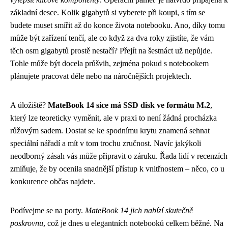
základní desce. Kolik gigabytů si vyberete při koupi, s tím se
budete muset smířit až do konce života notebooku. Ano, díky tomu
může být zařízení tenčí, ale co když za dva roky zjistíte, že vám
těch osm gigabytů prostě nestačí? Přejít na šestnáct už nepůjde.
Tohle může být docela průšvih, zejména pokud s notebookem
plánujete pracovat déle nebo na náročnějších projektech.
A úložiště?
MateBook 14 sice má SSD disk ve formátu M.2
,
který lze teoreticky vyměnit, ale v praxi to není žádná procházka
růžovým sadem. Dostat se ke spodnímu krytu znamená sehnat
speciální nářadí a mít v tom trochu zručnost. Navíc jakýkoli
neodborný zásah vás může připravit o záruku. Řada lidí v recenzích
zmiňuje, že by ocenila snadnější přístup k vnitřnostem – něco, co u
konkurence občas najdete.
Podívejme se na porty.
MateBook 14 jich nabízí skutečně
poskrovnu
, což je dnes u elegantních notebooků celkem běžné. Na