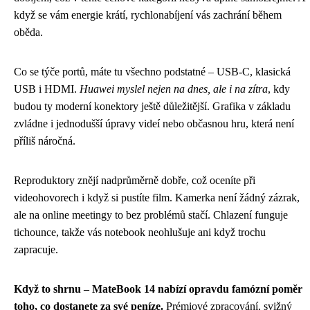
když se vám energie krátí, rychlonabíjení vás zachrání během
oběda.
Co se týče portů, máte tu všechno podstatné – USB-C, klasická
USB i HDMI.
Huawei myslel nejen na dnes, ale i na zítra
, kdy
budou ty moderní konektory ještě důležitější. Grafika v základu
zvládne i jednodušší úpravy videí nebo občasnou hru, která není
příliš náročná.
Reproduktory znějí nadprůměrně dobře, což oceníte při
videohovorech i když si pustíte film. Kamerka není žádný zázrak,
ale na online meetingy to bez problémů stačí. Chlazení funguje
tichounce, takže vás notebook neohlušuje ani když trochu
zapracuje.
Když to shrnu – MateBook 14 nabízí opravdu famózní poměr
toho, co dostanete za své peníze.
Prémiové zpracování, svižný