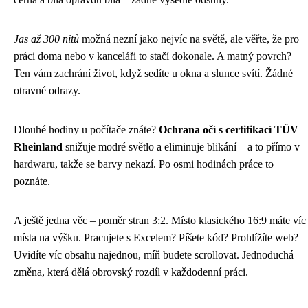
Jas až 300 nitů
možná nezní jako nejvíc na světě, ale věřte, že pro
práci doma nebo v kanceláři to stačí dokonale. A matný povrch?
Ten vám zachrání život, když sedíte u okna a slunce svítí. Žádné
otravné odrazy.
Dlouhé hodiny u počítače znáte?
Ochrana očí s certifikací TÜV
Rheinland
snižuje modré světlo a eliminuje blikání – a to přímo v
hardwaru, takže se barvy nekazí. Po osmi hodinách práce to
poznáte.
A ještě jedna věc – poměr stran 3:2. Místo klasického 16:9 máte víc
místa na výšku. Pracujete s Excelem? Píšete kód? Prohlížíte web?
Uvidíte víc obsahu najednou, míň budete scrollovat. Jednoduchá
změna, která dělá obrovský rozdíl v každodenní práci.