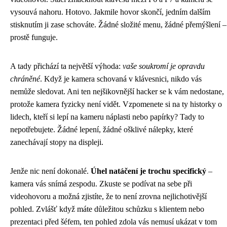
vysouvá nahoru. Hotovo. Jakmile hovor skončí, jedním dalším
stisknutím ji zase schováte. Žádné složité menu, žádné přemýšlení –
prostě funguje.
A tady přichází ta největší výhoda:
vaše soukromí je opravdu
chráněné
. Když je kamera schovaná v klávesnici, nikdo vás
nemůže sledovat. Ani ten nejšikovnější hacker se k vám nedostane,
protože kamera fyzicky není vidět. Vzpomenete si na ty historky o
lidech, kteří si lepí na kameru náplasti nebo papírky? Tady to
nepotřebujete. Žádné lepení, žádné ošklivé nálepky, které
zanechávají stopy na displeji.
Jenže nic není dokonalé.
Úhel natáčení je trochu specifický
–
kamera vás snímá zespodu. Zkuste se podívat na sebe při
videohovoru a možná zjistíte, že to není zrovna nejlichotivější
pohled. Zvlášť když máte důležitou schůzku s klientem nebo
prezentaci před šéfem, ten pohled zdola vás nemusí ukázat v tom