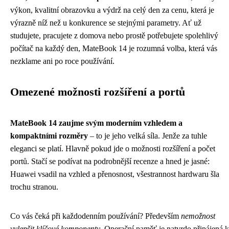
výkon, kvalitní obrazovku a výdrž na celý den za cenu, která je
výrazně níž než u konkurence se stejnými parametry. Ať už
studujete, pracujete z domova nebo prostě potřebujete spolehlivý
počítač na každý den, MateBook 14 je rozumná volba, která vás
nezklame ani po roce používání.
Omezené možnosti rozšíření a portů
MateBook 14 zaujme svým moderním vzhledem a
kompaktními rozměry
– to je jeho velká síla. Jenže za tuhle
eleganci se platí. Hlavně pokud jde o možnosti rozšíření a počet
portů. Stačí se podívat na podrobnější recenze a hned je jasné:
Huawei vsadil na vzhled a přenosnost, všestrannost hardwaru šla
trochu stranou.
Co vás čeká při každodenním používání? Především
nemožnost
vylepšit klíčové komponenty
. Operační paměť je natvrdo připájená k