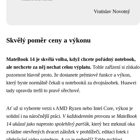
Vratislav Novotný
Skvělý poměr ceny a výkonu
MateBook 14 je skvělá volba, když chcete pořádný notebook,
ale nechcete za něj nechat celou výplatu.
Tohle zařízení si získalo
pozornost hlavně proto, že dostanete prémiové funkce a výkon,
který byste normálně čekali u notebooků za dvojnásobek. Huawei
tady opravdu trefil to pravé ořechové.
Ať už si vyberete verzi s AMD Ryzen nebo Intel Core, výkon je
solidní i na náročnější práci.
V každodenním provozu se MateBook
14 ukázal jako naprosto spolehlivý parťák
, který bez mrknutí oka
zvládne otevřených dvacet záložek v prohlížeči, editaci fotek i
přehrávání videa najednou. A co je nejlepší? Tahle rychlost