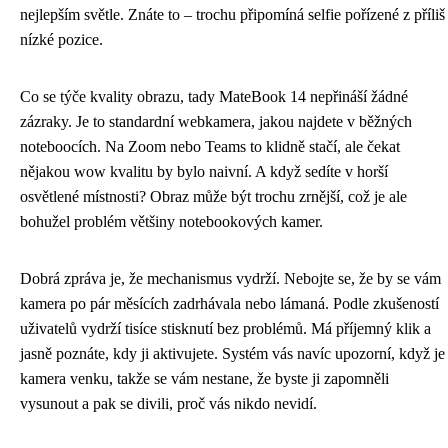
nejlepším světle. Znáte to – trochu připomíná selfie pořízené z příliš
nízké pozice.
Co se týče kvality obrazu, tady MateBook 14 nepřináší žádné
zázraky. Je to standardní webkamera, jakou najdete v běžných
noteboocích. Na Zoom nebo Teams to klidně stačí, ale čekat
nějakou wow kvalitu by bylo naivní. A když sedíte v horší
osvětlené místnosti? Obraz může být trochu zrnější, což je ale
bohužel problém většiny notebookových kamer.
Dobrá zpráva je, že mechanismus vydrží. Nebojte se, že by se vám
kamera po pár měsících zadrhávala nebo lámaná. Podle zkušeností
uživatelů vydrží tisíce stisknutí bez problémů. Má příjemný klik a
jasně poznáte, kdy ji aktivujete. Systém vás navíc upozorní, když je
kamera venku, takže se vám nestane, že byste ji zapomněli
vysunout a pak se divili, proč vás nikdo nevidí.