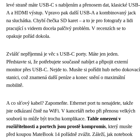
levé straně máte USB-C s nabíjením a přenosem dat, klasické USB-
A a HDMI výstup. Vpravo pak další USB-A a kombinovaný jack
na sluchátka. Chybí čtečka SD karet – a to je pro fotografy a lidi
pracující s videem docela palčivý problém. V recenzích se to
opakuje pořád dokola.
Zvlášť nepříjemná je věc s USB-C porty. Máte jen jeden.
Představte si, že potřebujete současně nabíjet a připojit externí
monitor přes USB-C. Nejde to. Musíte si pořídit hub nebo dokovací
stanici, což znamená další peníze a konec snění o maximální
mobilitě.
A co síťový kabel? Zapomeňte. Ethernet port tu nenajdete, takže
jste odkázaní čistě na WiFi. V kanceláři nebo při přenosu velkých
souborů to může být trochu komplikace.
Tahle omezení v
rozšiřitelnosti a portech jsou prostě kompromis
, který musíte
před koupou MateBook 14 pořádně zvážit. Záleží, jak notebook