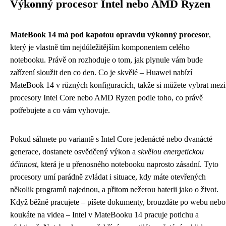
Výkonný procesor Intel nebo AMD Ryzen
MateBook 14 má pod kapotou opravdu výkonný procesor
,
který je vlastně tím nejdůležitějším komponentem celého
notebooku. Právě on rozhoduje o tom, jak plynule vám bude
zařízení sloužit den co den. Co je skvělé – Huawei nabízí
MateBook 14 v různých konfiguracích, takže si můžete vybrat mezi
procesory Intel Core nebo AMD Ryzen podle toho, co právě
potřebujete a co vám vyhovuje.
Pokud sáhnete po variantě s Intel Core jedenácté nebo dvanácté
generace, dostanete osvědčený výkon a
skvělou energetickou
účinnost
, která je u přenosného notebooku naprosto zásadní. Tyto
procesory umí parádně zvládat i situace, kdy máte otevřených
několik programů najednou, a přitom nežerou baterii jako o život.
Když běžně pracujete – píšete dokumenty, brouzdáte po webu nebo
koukáte na videa – Intel v MateBooku 14 pracuje potichu a