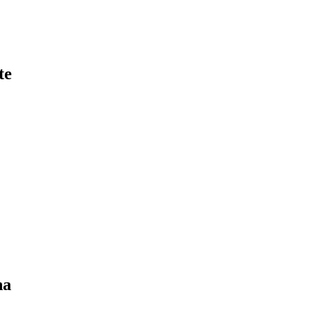
te
na