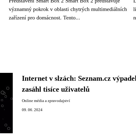
Představení Smart Box 2 Smart Box 2 představuje
D
významný pokrok v oblasti chytrých multimediálních
l
zařízení pro domácnost. Tento...
n
Internet v slzách: Seznam.cz výpade
zasáhl tisíce uživatelů
Online média a zpravodajství
09. 06. 2024