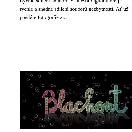
Rychlé sdílení souborů V dnešní digitální éře je
rychlé a snadné sdílení souborů nezbytností. Ať už
posíláte fotografie z...