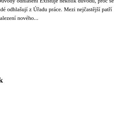
ůvody odhlášení Existuje několik důvodů, proč se
idé odhlašují z Úřadu práce. Mezi nejčastější patří
alezení nového...
k