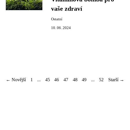
vaše zdraví
Ostatní
10. 06. 2024
← Novější
1
...
45
46
47
48
49
...
52
Starší →