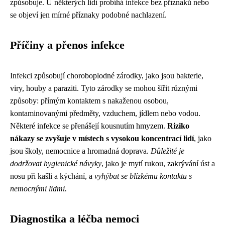
způsobuje. U některých lidí probíhá infekce bez příznaků nebo
se objeví jen mírné příznaky podobné nachlazení.
Příčiny a přenos infekce
Infekci způsobují choroboplodné zárodky, jako jsou bakterie,
viry, houby a paraziti. Tyto zárodky se mohou šířit různými
způsoby: přímým kontaktem s nakaženou osobou,
kontaminovanými předměty, vzduchem, jídlem nebo vodou.
Některé infekce se přenášejí kousnutím hmyzem.
Riziko
nákazy se zvyšuje v místech s vysokou koncentrací lidí
, jako
jsou školy, nemocnice a hromadná doprava.
Důležité je
dodržovat hygienické návyky
, jako je mytí rukou, zakrývání úst a
nosu při kašli a kýchání, a
vyhýbat se blízkému kontaktu s
nemocnými lidmi.
Diagnostika a léčba nemoci