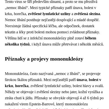
Tento virus se šíří především slinami, a proto se mu přezdívá
„nemoc líbání“. Mezi typické příznaky patří únava, bolest v
krku, horečka,
zvětšené lymfatické uzliny
a
zvětšená slezina
.
Nemoc líbání postihuje nejčastěji dospívající a mladé dospělé.
Neexistuje žádná specifická léčba, ale odpočinek, dostatek
tekutin a léky proti bolesti mohou pomoci zvládnout příznaky.
Většina lidí se z infekční mononukleózy plně zotaví
během
několika týdnů
, i když únava může přetrvávat i několik měsíců.
Příznaky a projevy mononukleózy
Mononukleóza, často nazývaná „nemoc z líbání“, se projevuje
širokou škálou příznaků. Mezi nejčastější patří
únava
,
bolest v
krku
,
horečka
, zvětšené lymfatické uzliny, bolest hlavy a svalů.
Někdy se objevuje i zvětšení sleziny nebo jater, kožní vyrážka a
ztráta chuti k jídlu. Příznaky se obvykle objevují 4 až 6 týdnů po
nakažení virem Epstein-Barrové, který mononukleózu