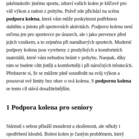
jakémukoliv jinému sportu, zdraví vašich kolen je klíčové pro
váš výkon a radost z pohybu. Právě zde přichází na scénu
podpora kolena
, která vám může poskytnout potřebnou
stabilitu a jistotu při sportovních aktivitách.
Podpora kolena
není
určena jen pro sportovce po úrazech, ale i jako prevence před
jejich vznikem, a to zejména při namáhavých sportech. Moderní
podpory kolena jsou vyrobeny z prodyšných a komfortních
materiálů, které vám nebudou bránit v pohybu. Naopak, díky
nim se budete cítit jistěji a komfortněji i při náročných trénincích.
Představte si, že se můžete plně soustředit na svůj výkon a
posouvat své limity bez obav o svá kolena. S
podporou kolena
se tento cíl stává dosažitelnějším.
1 Podpora kolena pro seniory
Stárnutí s sebou přináší moudrost a zkušenosti, ale někdy i
opotřebení kloubů. Bolest kolen je častým problémem, který