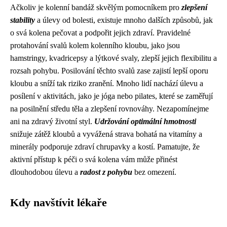
Ačkoliv je kolenní bandáž skvělým pomocníkem pro
zlepšení
stability
a úlevy od bolesti, existuje mnoho dalších způsobů, jak
o svá kolena pečovat a podpořit jejich zdraví. Pravidelné
protahování svalů kolem kolenního kloubu, jako jsou
hamstringy, kvadricepsy a lýtkové svaly, zlepší jejich flexibilitu a
rozsah pohybu. Posilování těchto svalů zase zajistí lepší oporu
kloubu a sníží tak riziko zranění. Mnoho lidí nachází úlevu a
posílení v aktivitách, jako je jóga nebo pilates, které se zaměřují
na posilnění středu těla a zlepšení rovnováhy. Nezapomínejme
ani na zdravý životní styl.
Udržování optimální hmotnosti
snižuje zátěž kloubů a vyvážená strava bohatá na vitamíny a
minerály podporuje zdraví chrupavky a kostí. Pamatujte, že
aktivní přístup k péči o svá kolena vám může přinést
dlouhodobou úlevu a
radost z pohybu
bez omezení.
Kdy navštívit lékaře