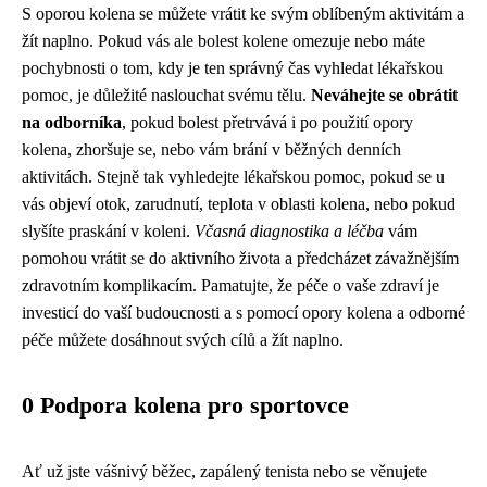
S oporou kolena se můžete vrátit ke svým oblíbeným aktivitám a
žít naplno. Pokud vás ale bolest kolene omezuje nebo máte
pochybnosti o tom, kdy je ten správný čas vyhledat lékařskou
pomoc, je důležité naslouchat svému tělu.
Neváhejte se obrátit
na odborníka
, pokud bolest přetrvává i po použití opory
kolena, zhoršuje se, nebo vám brání v běžných denních
aktivitách. Stejně tak vyhledejte lékařskou pomoc, pokud se u
vás objeví otok, zarudnutí, teplota v oblasti kolena, nebo pokud
slyšíte praskání v koleni.
Včasná diagnostika a léčba
vám
pomohou vrátit se do aktivního života a předcházet závažnějším
zdravotním komplikacím. Pamatujte, že péče o vaše zdraví je
investicí do vaší budoucnosti a s pomocí opory kolena a odborné
péče můžete dosáhnout svých cílů a žít naplno.
0 Podpora kolena pro sportovce
Ať už jste vášnivý běžec, zapálený tenista nebo se věnujete