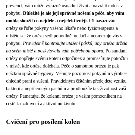
prevenci, vám může výrazně usnadnit život a navrátit radost z
pohybu.
Důležité je ale její správné nošení a péče, aby vám
mohla sloužit co nejdéle a nejefektivněji.
Při nasazování
ortézy se řiďte pokyny vašeho lékaře nebo fyzioterapeuta a
ujistěte se, že ortéza sedí pohodlně, netlačí a neomezuje vás v
pohybu.
Pravidelně kontrolujte utažení pásků, aby ortéza držela
na svém místě a poskytovala vám potřebnou oporu.
Po sundání
ortézy dopřejte svému koleni odpočinek a promasírujte pokožku
v místě, kde ortéza doléhala. Péče o samotnou ortézu je pak
otázkou správné hygieny. Věnujte pozornost pokynům výrobce
ohledně praní a sušení. Pravidelným čištěním předejdete vzniku
bakterií a nepříjemným pachům a prodloužíte tak životnost vaší
ortézy. Pamatujte, že kolenní ortéza je vaším pomocníkem na
cestě k uzdravení a aktivnímu životu.
Cvičení pro posílení kolen