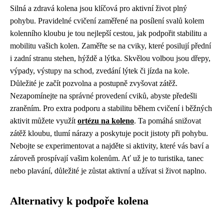
Silná a zdravá kolena jsou klíčová pro aktivní život plný
pohybu. Pravidelné cvičení zaměřené na posílení svalů kolem
kolenního kloubu je tou nejlepší cestou, jak podpořit stabilitu a
mobilitu vašich kolen. Zaměřte se na cviky, které posilují přední
i zadní stranu stehen, hýždě a lýtka. Skvělou volbou jsou dřepy,
výpady, výstupy na schod, zvedání lýtek či jízda na kole.
Důležité je začít pozvolna a postupně zvyšovat zátěž.
Nezapomínejte na správné provedení cviků, abyste předešli
zraněním. Pro extra podporu a stabilitu během cvičení i běžných
aktivit můžete využít
ortézu na koleno
. Ta pomáhá snižovat
zátěž kloubu, tlumí nárazy a poskytuje pocit jistoty při pohybu.
Nebojte se experimentovat a najděte si aktivity, které vás baví a
zároveň prospívají vašim kolenům. Ať už je to turistika, tanec
nebo plavání, důležité je zůstat aktivní a užívat si život naplno.
Alternativy k podpoře kolena