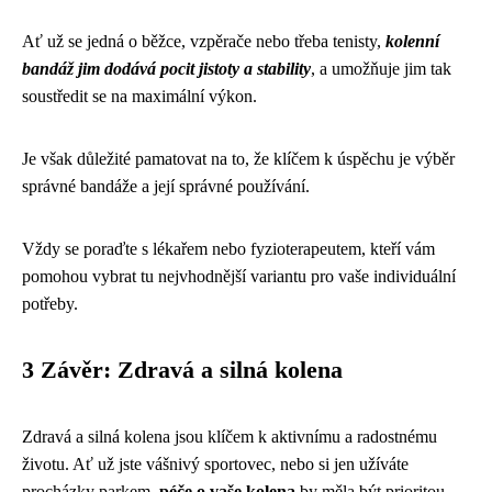
Ať už se jedná o běžce, vzpěrače nebo třeba tenisty,
kolenní
bandáž jim dodává pocit jistoty a stability
, a umožňuje jim tak
soustředit se na maximální výkon.
Je však důležité pamatovat na to, že klíčem k úspěchu je výběr
správné bandáže a její správné používání.
Vždy se poraďte s lékařem nebo fyzioterapeutem, kteří vám
pomohou vybrat tu nejvhodnější variantu pro vaše individuální
potřeby.
3 Závěr: Zdravá a silná kolena
Zdravá a silná kolena jsou klíčem k aktivnímu a radostnému
životu. Ať už jste vášnivý sportovec, nebo si jen užíváte
procházky parkem,
péče o vaše kolena
by měla být prioritou.