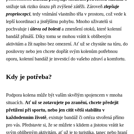
snižuje tak riziko úrazu při zvýšené zátěži. Zároveň
zlepšuje
propriocepci
, tedy vnímání vlastního těla v prostoru, což vede k
lepší koordinaci a jistějšímu pohybu. Mnoho uživatelů si
pochvaluje i
úlevu od bolesti
a zmenšení otoků, které kolenní
bandáž přináší. Díky tomu se mohou vrátit k oblíbeným
aktivitám a žít naplno bez omezení. Ať už se chystáte na túru, do
posilovny nebo jen chcete dopřát svým kolenům potřebnou
oporu, kolenní bandáž je investicí do vašeho zdraví a komfortu.
Kdy je potřeba?
Podpora kolena může být vaším skvělým spojencem v mnoha
situacích.
Ať už se zotavujete po zranění, chcete předejít
přetížení při sportu, nebo jen cítit větší stabilitu v
každodenním životě
, existuje bandáž či ortéza stvořená přímo
pro vás. Představte si, že se můžete s klidem a jistotou vrátit ke
svým oblíbeným aktivitám, ať už je to turistika, tanec nebo hraní