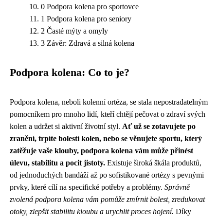
0 Podpora kolena pro sportovce
1 Podpora kolena pro seniory
2 Časté mýty a omyly
3 Závěr: Zdravá a silná kolena
Podpora kolena: Co to je?
Podpora kolena, neboli kolenní ortéza, se stala nepostradatelným
pomocníkem pro mnoho lidí, kteří chtějí pečovat o zdraví svých
kolen a udržet si aktivní životní styl.
Ať už se zotavujete po
zranění, trpíte bolestí kolen, nebo se věnujete sportu, který
zatěžuje vaše klouby, podpora kolena vám může přinést
úlevu, stabilitu a pocit jistoty.
Existuje široká škála produktů,
od jednoduchých bandáží až po sofistikované ortézy s pevnými
prvky, které cílí na specifické potřeby a problémy.
Správně
zvolená podpora kolena vám pomůže zmírnit bolest, zredukovat
otoky, zlepšit stabilitu kloubu a urychlit proces hojení.
Díky