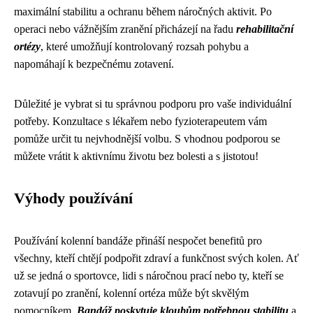
maximální stabilitu a ochranu během náročných aktivit. Po
operaci nebo vážnějším zranění přicházejí na řadu
rehabilitační
ortézy
, které umožňují kontrolovaný rozsah pohybu a
napomáhají k bezpečnému zotavení.
Důležité je vybrat si tu správnou podporu pro vaše individuální
potřeby. Konzultace s lékařem nebo fyzioterapeutem vám
pomůže určit tu nejvhodnější volbu. S vhodnou podporou se
můžete vrátit k aktivnímu životu bez bolesti a s jistotou!
Výhody používání
Používání kolenní bandáže přináší nespočet benefitů pro
všechny, kteří chtějí podpořit zdraví a funkčnost svých kolen. Ať
už se jedná o sportovce, lidi s náročnou prací nebo ty, kteří se
zotavují po zranění, kolenní ortéza může být skvělým
pomocníkem.
Bandáž poskytuje kloubům potřebnou stabilitu
a