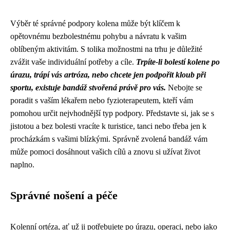
Výběr té správné podpory kolena může být klíčem k
opětovnému bezbolestnému pohybu a návratu k vašim
oblíbeným aktivitám. S tolika možnostmi na trhu je důležité
zvážit vaše individuální potřeby a cíle.
Trpíte-li bolestí kolene po
úrazu, trápí vás artróza, nebo chcete jen podpořit kloub při
sportu, existuje bandáž stvořená právě pro vás.
Nebojte se
poradit s vaším lékařem nebo fyzioterapeutem, kteří vám
pomohou určit nejvhodnější typ podpory. Představte si, jak se s
jistotou a bez bolesti vracíte k turistice, tanci nebo třeba jen k
procházkám s vašimi blízkými. Správně zvolená bandáž vám
může pomoci dosáhnout vašich cílů a znovu si užívat život
naplno.
Správné nošení a péče
Kolenní ortéza, ať už ji potřebujete po úrazu, operaci, nebo jako