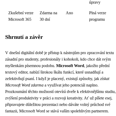
úpravy
Zkušební verze
Zdarma na
Ano
Plná verze
Microsoft 365
30 dní
programu
Shrnutí a závěr
V dnešní digitální době je přístup k nástrojům pro zpracování textu
zásadní pro studenty, profesionály i kohokoli, kdo chce dát svým
myšlenkám písemnou podobu.
Microsoft Word
, jakožto přední
textový editor, nabízí širokou škálu funkcí, které usnadňují a
zefektivňují psaní. I když je placený, existují způsoby, jak
získat
Microsoft Word zdarma
a využívat jeho potenciál naplno.
Prozkoumání těchto možností otevírá dveře k efektivnějšímu studiu,
zvýšení produktivity v práci a rozvoji kreativity. Ať už píšete esej,
připravujete důležitou prezentaci nebo dáváte volný průchod své
fantazii, Microsoft Word se stává vaším spolehlivým partnerem.