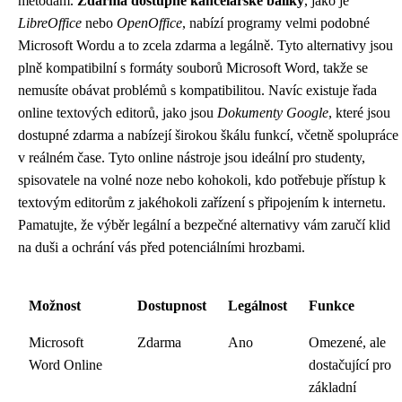
metodám.
Zdarma dostupné kancelářské balíky
, jako je
LibreOffice
nebo
OpenOffice
, nabízí programy velmi podobné
Microsoft Wordu a to zcela zdarma a legálně. Tyto alternativy jsou
plně kompatibilní s formáty souborů Microsoft Word, takže se
nemusíte obávat problémů s kompatibilitou. Navíc existuje řada
online textových editorů, jako jsou
Dokumenty Google
, které jsou
dostupné zdarma a nabízejí širokou škálu funkcí, včetně spolupráce
v reálném čase. Tyto online nástroje jsou ideální pro studenty,
spisovatele na volné noze nebo kohokoli, kdo potřebuje přístup k
textovým editorům z jakéhokoli zařízení s připojením k internetu.
Pamatujte, že výběr legální a bezpečné alternativy vám zaručí klid
na duši a ochrání vás před potenciálními hrozbami.
Možnost
Dostupnost
Legálnost
Funkce
Microsoft
Zdarma
Ano
Omezené, ale
Word Online
dostačující pro
základní