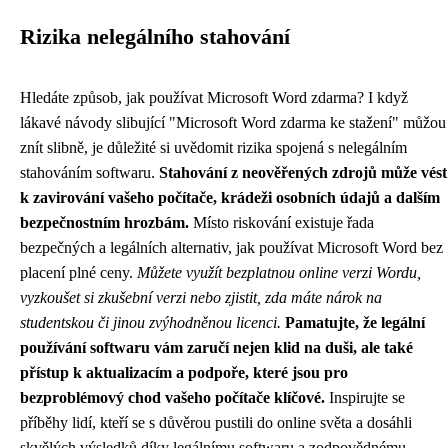
Rizika nelegálního stahování
Hledáte způsob, jak používat Microsoft Word zdarma? I když
lákavé návody slibující "Microsoft Word zdarma ke stažení" můžou
znít slibně, je důležité si uvědomit rizika spojená s nelegálním
stahováním softwaru.
Stahování z neověřených zdrojů může vést
k zavirování vašeho počítače, krádeži osobních údajů a dalším
bezpečnostním hrozbám.
Místo riskování existuje řada
bezpečných a legálních alternativ, jak používat Microsoft Word bez
placení plné ceny.
Můžete využít bezplatnou online verzi Wordu,
vyzkoušet si zkušební verzi nebo zjistit, zda máte nárok na
studentskou či jinou zvýhodněnou licenci.
Pamatujte, že legální
používání softwaru vám zaručí nejen klid na duši, ale také
přístup k aktualizacím a podpoře, které jsou pro
bezproblémový chod vašeho počítače klíčové.
Inspirujte se
příběhy lidí, kteří se s důvěrou pustili do online světa a dosáhli
skvělých výsledků díky legálnímu softwaru a zodpovědnému