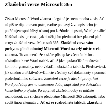
Zkušební verze Microsoft 365
Získat Microsoft Word zdarma a legálně je snem mnoha z nás. Ať
už píšete diplomovou práci, tvoříte poutavý životopis nebo jen
potřebujete spolehlivý nástroj pro každodenní psaní, Word je stálicí.
Naštěstí existuje cesta, jak si užít jeho přednosti bez placení plné
ceny: zkušební verze Microsoft 365.
Zkušební verze vám
poskytne plnohodnotný Microsoft Word na celý měsíc zcela
zdarma.
To znamená, že získáte přístup ke všem funkcím a
nástrojům, které Word nabízí, ať už jde o pokročilé formátování,
kontrolu gramatiky, nebo vkládání obrázků a tabulek. Představte si,
jak snadno a efektivně zvládnete všechny své dokumenty s pomocí
profesionálního softwaru.
Zkušební verze je ideální pro ty, kteří
Word potřebují jen na omezenou dobu, například pro dokončení
konkrétního projektu.
Po uplynutí zkušební doby se můžete
rozhodnout, zda si chcete předplatné Microsoft 365 zakoupit, nebo
zvolit jinou alternativu.
Ať už se rozhodnete jakkoli, zkušební