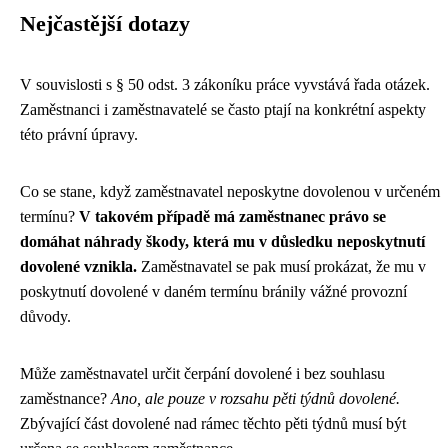
Nejčastější dotazy
V souvislosti s § 50 odst. 3 zákoníku práce vyvstává řada otázek.
Zaměstnanci i zaměstnavatelé se často ptají na konkrétní aspekty
této právní úpravy.
Co se stane, když zaměstnavatel neposkytne dovolenou v určeném
termínu?
V takovém případě má zaměstnanec právo se
domáhat náhrady škody, která mu v důsledku neposkytnutí
dovolené vznikla.
Zaměstnavatel se pak musí prokázat, že mu v
poskytnutí dovolené v daném termínu bránily vážné provozní
důvody.
Může zaměstnavatel určit čerpání dovolené i bez souhlasu
zaměstnance?
Ano, ale pouze v rozsahu pěti týdnů dovolené.
Zbývající část dovolené nad rámec těchto pěti týdnů musí být