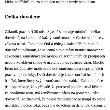
klidu, nepřísluší mu za tento den náhrada mzdy nebo platu.
Délka dovolené
Zákoník práce v § 50 odst. 3 jasně stanovuje minimální délku
dovolené, na kterou má každý zaměstnanec v České republice ze
zákona nárok. Tato doba činí
4 týdny
v kalendářním roce. Je
důležité si uvědomit, že se jedná o minimální hranici stanovenou
zákonem a zaměstnavatelé mohou ve svých vnitřních předpisech
nebo v kolektivní smlouvě nabídnout i
dovolenou delší
. Mnoho
firem tak činí, aby motivovalo své zaměstnance a zlepšilo jejich
pracovní podmínky. Delší dovolená je často součástí benefitních
balíčků, které firmy svým zaměstnancům nabízí. Zákoník práce
dále specifikuje, že v případě, že pracovní poměr netrvá během
kalendářního roku, má zaměstnanec nárok na poměrnou část
dovolené. To znamená, že pokud zaměstnanec nastoupí do práce
například v půlce roku, bude mu dovolená za daný rok krácena o