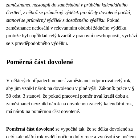
zaměstnanec nastoupil do zaměstnání v průběhu kalendářního
čtvrtletí, z něhož se průměrný výdělek pro účely dovolené počítá,
stanoví se průměrný výdělek z dosaženého výdělku.
Pokud
zaměstnanec nedosáhl v relevantním období žádného výdělku,
protože byl například celý kvartál v pracovní neschopnosti, vychází
se z pravděpodobného výdělku.
Poměrná část dovolené
V některých případech nemusí zaměstnanci odpracovat celý rok,
aby jim vznikl nárok na dovolenou v plné výši. Zákoník práce v §
50 odst. 3 stanoví, že pokud pracovní poměr trval kratší dobu a
zaměstnanci nevznikl nárok na dovolenou za celý kalendářní rok,
má nárok na poměrnou část dovolené.
Poměrná část dovolené
se vypočítá tak, že se délka dovolené za
celý kalendářní rok vydělí počtem dní v roce a vynásobí se počtem