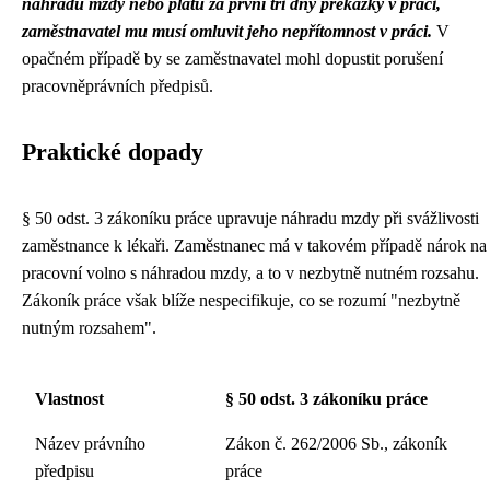
náhradu mzdy nebo platu za první tři dny překážky v práci,
zaměstnavatel mu musí omluvit jeho nepřítomnost v práci.
V
opačném případě by se zaměstnavatel mohl dopustit porušení
pracovněprávních předpisů.
Praktické dopady
§ 50 odst. 3 zákoníku práce upravuje náhradu mzdy při svážlivosti
zaměstnance k lékaři. Zaměstnanec má v takovém případě nárok na
pracovní volno s náhradou mzdy, a to v nezbytně nutném rozsahu.
Zákoník práce však blíže nespecifikuje, co se rozumí "nezbytně
nutným rozsahem".
Vlastnost
§ 50 odst. 3 zákoníku práce
Název právního
Zákon č. 262/2006 Sb., zákoník
předpisu
práce