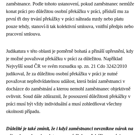
zaměstnance. Podle tohoto ustanovení, pokud zaměstnanec nemůže
konat práci pro důležitou osobní překážku v práci, přísluší mu za
první tři dny trvání překážky v práci náhrada mzdy nebo platu
pouze tehdy, stanoví-li tak kolektivní smlouva, vnitřní předpis nebo
pracovní smlouva.
Judikatura v této oblasti je poměrně bohatá a přináší upřesnění, kdy
je možné považovat překážku v práci za důležitou. Například
Nejvyšší soud ČR ve svém rozsudku sp. zn. 21 Cdo 3242/2010
judikoval, že za důležitou osobní překážku v práci je nutné
považovat nepředvídatelnou událost, která brání zaměstnanci v
docházce do zaměstnání a kterou nemohl zaměstnanec objektivně
ovlivnit. Soud dále zdůraznil, že posouzení důležitosti překážky v
práci musí být vždy individuální a musí zohledňovat všechny
okolnosti případu.
Důležité je také zmínit, že i když zaměstnanci nevznikne nárok na