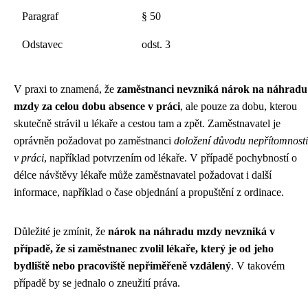
Paragraf
§ 50
Odstavec
odst. 3
V praxi to znamená, že
zaměstnanci nevzniká nárok na náhradu
mzdy za celou dobu absence v práci
, ale pouze za dobu, kterou
skutečně strávil u lékaře a cestou tam a zpět. Zaměstnavatel je
oprávněn požadovat po zaměstnanci
doložení důvodu nepřítomnosti
v práci
, například potvrzením od lékaře. V případě pochybností o
délce návštěvy lékaře může zaměstnavatel požadovat i další
informace, například o čase objednání a propuštění z ordinace.
Důležité je zmínit, že
nárok na náhradu mzdy nevzniká v
případě, že si zaměstnanec zvolil lékaře, který je od jeho
bydliště nebo pracoviště nepřiměřeně vzdálený
. V takovém
případě by se jednalo o zneužití práva.