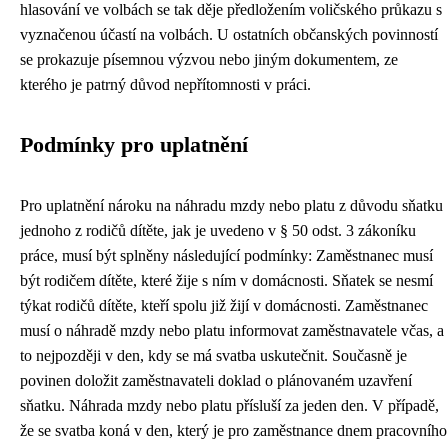
hlasování ve volbách se tak děje předložením voličského průkazu s
vyznačenou účastí na volbách. U ostatních občanských povinností
se prokazuje písemnou výzvou nebo jiným dokumentem, ze
kterého je patrný důvod nepřítomnosti v práci.
Podmínky pro uplatnění
Pro uplatnění nároku na náhradu mzdy nebo platu z důvodu sňatku
jednoho z rodičů dítěte, jak je uvedeno v § 50 odst. 3 zákoníku
práce, musí být splněny následující podmínky: Zaměstnanec musí
být rodičem dítěte, které žije s ním v domácnosti. Sňatek se nesmí
týkat rodičů dítěte, kteří spolu již žijí v domácnosti. Zaměstnanec
musí o náhradě mzdy nebo platu informovat zaměstnavatele včas, a
to nejpozději v den, kdy se má svatba uskutečnit. Současně je
povinen doložit zaměstnavateli doklad o plánovaném uzavření
sňatku. Náhrada mzdy nebo platu přísluší za jeden den. V případě,
že se svatba koná v den, který je pro zaměstnance dnem pracovního