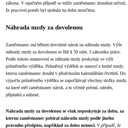
zákona. V opačném případě se může zaměstnanec domáhat určení,
že pracovní poměr byl sjednán na dobu neurčitou.
Náhrada mzdy za dovolenou
Zaměstnanec má během dovolené nárok na náhradu mzdy. Výše
náhrady mzdy za dovolenou se řídí § 50 odst. 3 zákoníku práce.
Podle tohoto ustanovení se náhrada mzdy poskytuje ve výši
průměrného výdělku. Průměrný výdělek se stanoví z hrubé mzdy,
kterou zaměstnanec dosáhl v předchozím kalendářním čtvrtletí. Do
výpočtu průměrného výdělku se započítávají všechny složky mzdy,
na které měl zaměstnanec nárok, a to včetně prémií, odměn,
příplatků a náhrad.
Náhrada mzdy za dovolenou se však neposkytuje za dobu, za
kterou zaměstnanec pobíral náhradu mzdy podle jiného
právního předpisu, například za dobu nemoci.
V případě, že