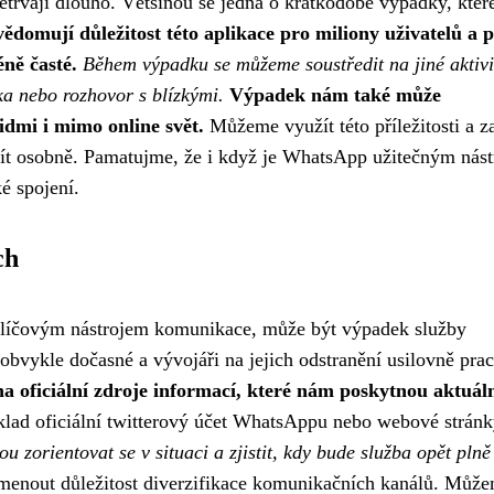
vají dlouho. Většinou se jedná o krátkodobé výpadky, které
domují důležitost této aplikace pro miliony uživatelů a p
ně časté.
Během výpadku se můžeme soustředit na jiné aktivi
ka nebo rozhovor s blízkými.
Výpadek nám také může
idmi i mimo online svět.
Můžeme využít této příležitosti a z
ít osobně. Pamatujme, že i když je WhatsApp užitečným nás
é spojení.
ch
klíčovým nástrojem komunikace, může být výpadek služby
 obvykle dočasné a vývojáři na jejich odstranění usilovně prac
oficiální zdroje informací, které nám poskytnou aktuál
klad oficiální twitterový účet WhatsAppu nebo webové stránk
 zorientovat se v situaci a zjistit, kdy bude služba opět plně
nout důležitost diverzifikace komunikačních kanálů. Můž