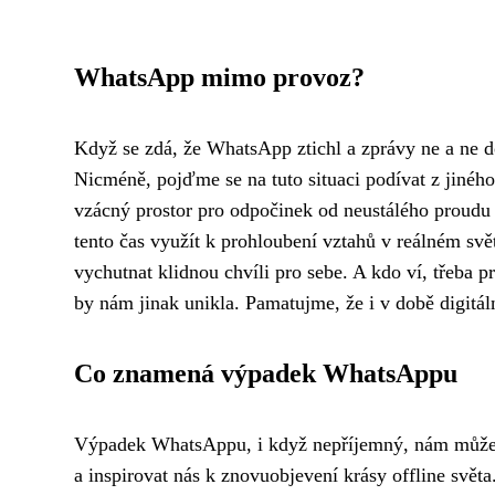
WhatsApp mimo provoz?
Když se zdá, že WhatsApp ztichl a zprávy ne a ne d
Nicméně, pojďme se na tuto situaci podívat z jinéh
vzácný prostor pro odpočinek od neustálého proudu i
tento čas využít k prohloubení vztahů v reálném svě
vychutnat klidnou chvíli pro sebe. A kdo ví, třeba p
by nám jinak unikla. Pamatujme, že i v době digitál
Co znamená výpadek WhatsAppu
Výpadek WhatsAppu, i když nepříjemný, nám může po
a inspirovat nás k znovuobjevení krásy offline světa