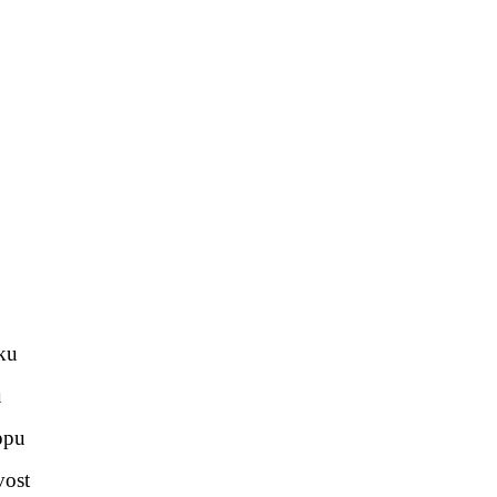
ku
u
ppu
vost