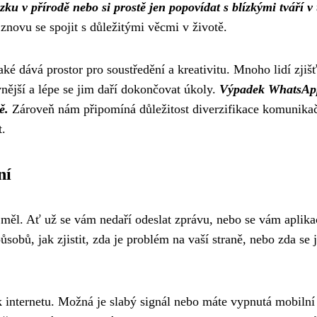
ku v přírodě nebo si prostě jen popovídat s blízkými tváří v 
novu se spojit s důležitými věcmi v životě.
é dává prostor pro soustředění a kreativitu. Mnoho lidí zjišť
nější a lépe se jim daří dokončovat úkoly.
Výpadek WhatsAp
ě.
Zároveň nám připomíná důležitost diverzifikace komunika
t.
ní
měl. Ať už se vám nedaří odeslat zprávu, nebo se vám aplika
ůsobů, jak zjistit, zda je problém na vaší straně, nebo zda se 
 k internetu. Možná je slabý signál nebo máte vypnutá mobilní