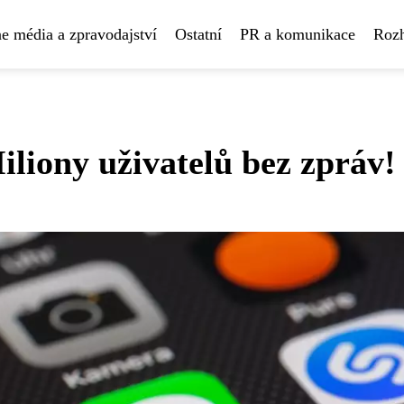
e média a zpravodajství
Ostatní
PR a komunikace
Rozh
iony uživatelů bez zpráv!