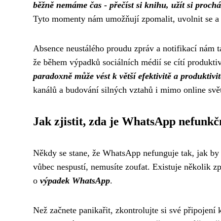
běžně nemáme čas - přečíst si knihu, užít si procház
Tyto momenty nám umožňují zpomalit, uvolnit se a z
Absence neustálého proudu zpráv a notifikací nám tak
že během výpadků sociálních médií se cítí produktiv
paradoxně může vést k větší efektivitě a produktivit
kanálů a budování silných vztahů i mimo online svě
Jak zjistit, zda je WhatsApp nefunkč
Někdy se stane, že WhatsApp nefunguje tak, jak by 
vůbec nespustí, nemusíte zoufat. Existuje několik zp
o
výpadek WhatsApp
.
Než začnete panikařit, zkontrolujte si své připojení