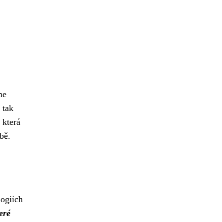
me
 tak
 která
bě.
ogiích
eré