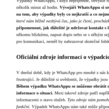
Výpadky WhatsAppu, i když nepříjemné, obvykle netr
několik minut až hodin.
Vývojáři WhatsAppu si uvě
na tom, aby výpadky byly co nejkratší a co nejmé
které nám běžně nezbývá čas, jako je čtení, procház
připomenout, jak důležité je udržovat kontakt s l
někomu blízkému, napsat dopis nebo se s někým sej
pro komunikaci, neměl by nahrazovat skutečné lidsk
Oficiální zdroje informací o výpadcí
V dnešní době, kdy je WhatsApp pro mnohé z nás 
frustrující. Je důležité si uvědomit, že výpadky jsou
Během výpadku WhatsAppu se můžeme obrátit na 
informace o situaci.
Mezi takové zdroje patří napří
informacemi o stavu služeb.
Tyto zdroje nám pomohou
funkční.
Výpadek WhatsAppu nám také může připome