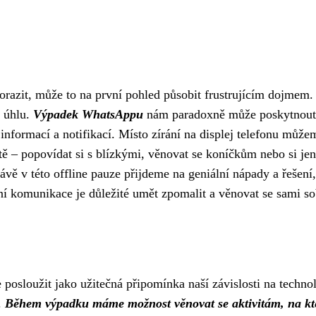
orazit, může to na první pohled působit frustrujícím dojmem.
o úhlu.
Výpadek WhatsAppu
nám paradoxně může poskytnout
nformací a notifikací. Místo zírání na displej telefonu může
tě – popovídat si s blízkými, věnovat se koníčkům nebo si jen
rávě v této offline pauze přijdeme na geniální nápady a řešení,
ní komunikace je důležité umět zpomalit a věnovat se sami so
sloužit jako užitečná připomínka naší závislosti na technol
.
Během výpadku máme možnost věnovat se aktivitám, na kt