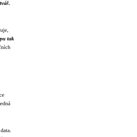
tvář.
uje,
pu tak
čních
ce
jedná
 data.