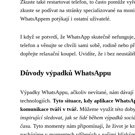
Zkuste také restartovat telefon, to často pomůže v
zkuste se podívat na stránky specializované na moni
WhatsAppem potýkají i ostatní uživatelé.
I když se potvrdí, že WhatsApp skutečně nefunguje, 
telefon a věnujte se chvíli sami sobě, rodině nebo p
dopřejte relaxační koupel. Uvidíte, že i bez neustálé
Důvody výpadků WhatsAppu
Výpadky WhatsAppu, ačkoliv nevítané, nám dávají pří
technologiích.
Tyto situace, kdy aplikace WhatsA
komunikace tváří v tvář.
Můžeme využít této doby 
inspirující sledovat, jak se lidé během výpadků soc
času.
Tyto momenty nám připomínají, že život je krás
nacházíme v momentech sdílených s našimi blízkým