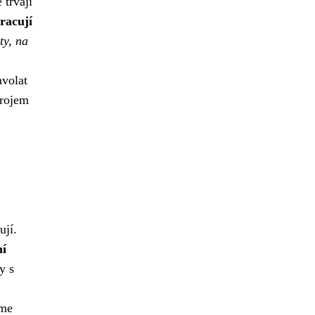
 trvají
racují
ty, na
avolat
trojem
ují.
ní
y s
eme