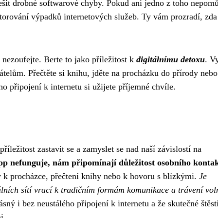
yřešit drobné softwarové chyby. Pokud ani jedno z toho nepom
torování výpadků internetových služeb. Ty vám prozradí, zda
nezoufejte. Berte to jako příležitost k
digitálnímu detoxu
. V
řátelům. Přečtěte si knihu, jděte na procházku do přírody nebo
ho připojení k internetu si užijete příjemné chvíle.
ležitost zastavit se a zamyslet se nad naší závislostí na
pp nefunguje, nám připomínají důležitost osobního konta
k procházce, přečtení knihy nebo k hovoru s blízkými.
Je
iálních sítí vrací k tradičním formám komunikace a trávení vo
ný i bez neustálého připojení k internetu a že skutečné štěst
i.