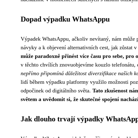
Dopad výpadku WhatsAppu
Výpadek WhatsAppu, ačkoliv nevítaný, nám může po
návyky a k objevení alternativních cest, jak zůstat 
může paradoxně přinést více času pro sebe, pro of
v těchto chvílích znovuobjevíme kouzlo telefonátu,
nepřímo připomíná důležitost diverzifikace našich k
lidí během výpadku platformy využilo možnosti pozn
odpočinek od digitálního světa.
Tato zkušenost nám
světem a uvědomit si, že skutečné spojení nachá
Jak dlouho trvají výpadky WhatsAp