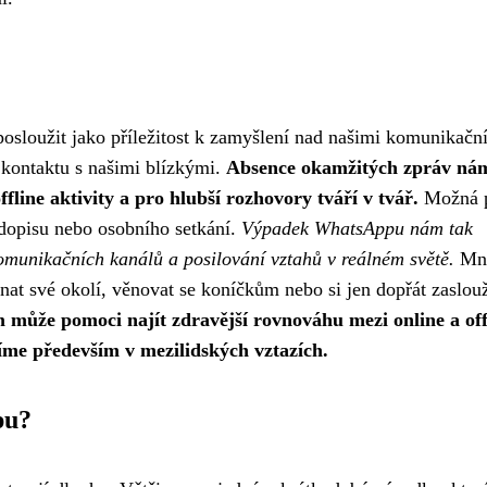
sloužit jako příležitost k zamyšlení nad našimi komunikačn
v kontaktu s našimi blízkými.
Absence okamžitých zpráv ná
fline aktivity a pro hlubší rozhovory tváří v tvář.
Možná 
 dopisu nebo osobního setkání.
Výpadek WhatsAppu nám tak
omunikačních kanálů a posilování vztahů v reálném světě.
Mn
at své okolí, věnovat se koníčkům nebo si jen dopřát zaslou
 může pomoci najít zdravější rovnováhu mezi online a off
zíme především v mezilidských vztazích.
pu?