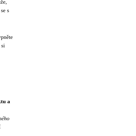
ůže,
 se s
ypněte
 si
ktu a
lného
í