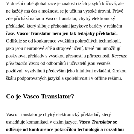
V dnešní době globalizace je znalost cizích jazyků klíčová, ale
ne každý má čas a možnosti se je učit na vysoké úrovni. Právě
zde přichází na řadu Vasco Translator, chytrý elektronický
překladač, který slibuje překonání jazykové bariéry v reálném
čase.
Vasco Translator není jen tak ledajaký překladač.
Odlišuje se od konkurence využitím pokročilých technologií,
jako jsou neuronové sítě a strojové učení, které mu umožňují
poskytovat překlady s vysokou přesností a přirozeností.
Recenze
překladače Vasco
od odborníků i uživatelů jsou vesměs
pozitivní, vyzdvihují především jeho intuitivní ovládání, širokou
škálu podporovaných jazyků a spolehlivost i v offline režimu.
Co je Vasco Translator?
Vasco Translator je chytrý elektronický překladač, který
usnadňuje komunikaci v cizím jazyce.
Vasco Translator
se
odlišuje od konkurence pokročilou technologií a rozsáhlou