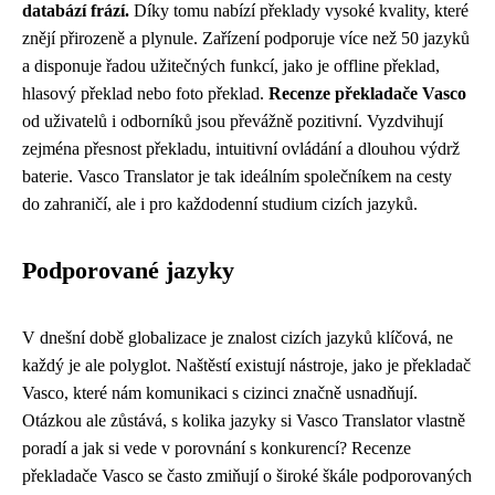
databází frází.
Díky tomu nabízí překlady vysoké kvality, které
znějí přirozeně a plynule. Zařízení podporuje více než 50 jazyků
a disponuje řadou užitečných funkcí, jako je offline překlad,
hlasový překlad nebo foto překlad.
Recenze překladače Vasco
od uživatelů i odborníků jsou převážně pozitivní. Vyzdvihují
zejména přesnost překladu, intuitivní ovládání a dlouhou výdrž
baterie. Vasco Translator je tak ideálním společníkem na cesty
do zahraničí, ale i pro každodenní studium cizích jazyků.
Podporované jazyky
V dnešní době globalizace je znalost cizích jazyků klíčová, ne
každý je ale polyglot. Naštěstí existují nástroje, jako je překladač
Vasco, které nám komunikaci s cizinci značně usnadňují.
Otázkou ale zůstává, s kolika jazyky si Vasco Translator vlastně
poradí a jak si vede v porovnání s konkurencí? Recenze
překladače Vasco se často zmiňují o široké škále podporovaných