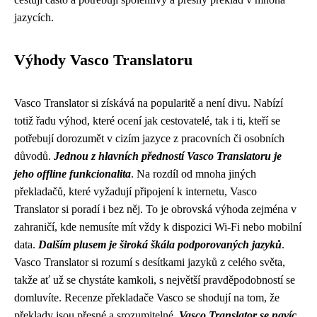
jazycích.
Výhody Vasco Translatoru
Vasco Translator si získává na popularitě a není divu. Nabízí
totiž řadu výhod, které ocení jak cestovatelé, tak i ti, kteří se
potřebují dorozumět v cizím jazyce z pracovních či osobních
důvodů.
Jednou z hlavních předností Vasco Translatoru je
jeho offline funkcionalita
. Na rozdíl od mnoha jiných
překladačů, které vyžadují připojení k internetu, Vasco
Translator si poradí i bez něj. To je obrovská výhoda zejména v
zahraničí, kde nemusíte mít vždy k dispozici Wi-Fi nebo mobilní
data.
Dalším plusem je široká škála podporovaných jazyků
.
Vasco Translator si rozumí s desítkami jazyků z celého světa,
takže ať už se chystáte kamkoli, s největší pravděpodobností se
domluvíte. Recenze překladače Vasco se shodují na tom, že
překlady jsou přesné a srozumitelné.
Vasco Translator se navíc