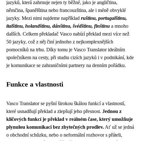
jazyků, která zahrnuje nejen ty běžné, jako je angličtina,
němčina, španělština nebo francouzština, ale i méně obvyklé
jazyky. Mezi nimi najdeme například
ruštinu, portugalštinu,
italštinu, holandštinu, dánštinu, švédštinu, finštinu
a mnoho
dalších. Celkem překladač Vasco nabízí překlad mezi více než
50 jazyky, což z něj činí jednoho z nejkomplexnějších
pomocníků na trhu. Díky tomu je Vasco Translator ideálním
společníkem na cesty, při studiu cizích jazyků i v podnikání, kde
je komunikace se zahraničními partnery na denním pořádku.
Funkce a vlastnosti
Vasco Translator se pyšní širokou škálou funkcí a vlastností,
které usnadňují překlad a zlepšují jeho přesnost.
Jednou z
klíčových funkcí je překlad v reálném čase, který umožňuje
plynulou komunikaci bez zbytečných prodlev.
Ať už se jedná
o obchodní schůzku, nebo o neformální rozhovor s přáteli,