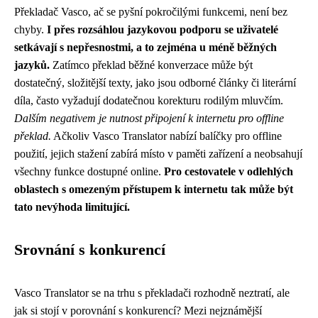
Překladač Vasco, ač se pyšní pokročilými funkcemi, není bez
chyby.
I přes rozsáhlou jazykovou podporu se uživatelé
setkávají s nepřesnostmi, a to zejména u méně běžných
jazyků.
Zatímco překlad běžné konverzace může být
dostatečný, složitější texty, jako jsou odborné články či literární
díla, často vyžadují dodatečnou korekturu rodilým mluvčím.
Dalším negativem je nutnost připojení k internetu pro offline
překlad.
Ačkoliv Vasco Translator nabízí balíčky pro offline
použití, jejich stažení zabírá místo v paměti zařízení a neobsahují
všechny funkce dostupné online.
Pro cestovatele v odlehlých
oblastech s omezeným přístupem k internetu tak může být
tato nevýhoda limitující.
Srovnání s konkurencí
Vasco Translator se na trhu s překladači rozhodně neztratí, ale
jak si stojí v porovnání s konkurencí? Mezi nejznámější