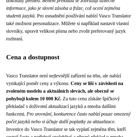
dokonalý přehled.
Během překladu se zobrazují užitečné
informace, jako je slovní zásoba a fráze, což ocení zejména
studenti jazyků.
Pro usnadnění používání nabízí Vasco Translator
také možnost personalizace. Můžete si například nastavit vlastní
slovníky, upravit velikost písma nebo zvolit preferovaný jazyk
rozhraní.
Cena a dostupnost
Vasco Translator není nejlevnější zařízení na trhu, ale nabízí
vynikající poměr ceny a výkonu.
Ceny se liší v závislosti na
zvoleném modelu a aktuálních slevách, ale obecně se
pohybují kolem 10 000 Kč.
Za tuto cenu získáte špičkový
překladač s doživotní aktualizací jazyků a mnoha dalšími
funkcemi.
Pro srovnání, konkurence často nabízí pouze omezený
počet jazyků nebo si účtuje další poplatky za aktualizace.
Investice do Vasco Translator se tak vyplatí zejména těm, kteří
cestují často a potřebují spolehlivý a přesný překlad v mnoha