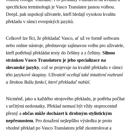
specifickou terminologii je Vasco Translator jasnou volbou.
DeepL pak uspokojí uživatele, kteří hledají vysokou kvalitu
překladu v rámci evropských jazyků.
Celkově lze říci, že překladač Vasco, ať už ve formě softwaru
nebo online nástroje, představuje zajímavou volbu pro uživatele,
kteří potřebují překládat texty do češtiny a z češtiny.
Silnou
stránkou Vasco Translatoru je jeho specializace na
slovanské jazyky
, což se projevuje na kvalitě překladu v rámci
této jazykové skupiny.
Uživatelé oceňují také intuitivní rozhraní
a širokou škálu funkcí, které překladač nabízí
.
Nicméně, jako u každého strojového překladu, je potřeba počítat
s určitými nedostatky. Překlad nemusí být vždy stoprocentně
přesný a
občas může docházet k drobným stylistickým
nepřesnostem
. Pro dosažení nejlepšího výsledku je proto
vhodné překlad po Vasco Translatoru ještě zkontrolovat a