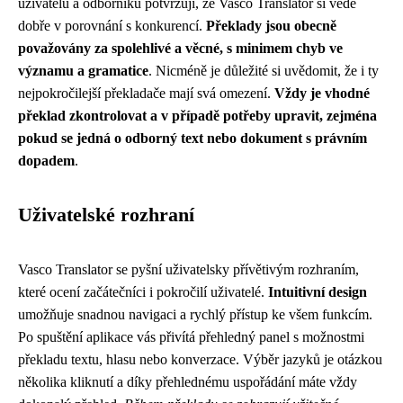
uživatelů a odborníků potvrzují, že Vasco Translator si vede
dobře v porovnání s konkurencí.
Překlady jsou obecně
považovány za spolehlivé a věcné, s minimem chyb ve
významu a gramatice
. Nicméně je důležité si uvědomit, že i ty
nejpokročilejší překladače mají svá omezení.
Vždy je vhodné
překlad zkontrolovat a v případě potřeby upravit, zejména
pokud se jedná o odborný text nebo dokument s právním
dopadem
.
Uživatelské rozhraní
Vasco Translator se pyšní uživatelsky přívětivým rozhraním,
které ocení začátečníci i pokročilí uživatelé.
Intuitivní design
umožňuje snadnou navigaci a rychlý přístup ke všem funkcím.
Po spuštění aplikace vás přivítá přehledný panel s možnostmi
překladu textu, hlasu nebo konverzace. Výběr jazyků je otázkou
několika kliknutí a díky přehlednému uspořádání máte vždy