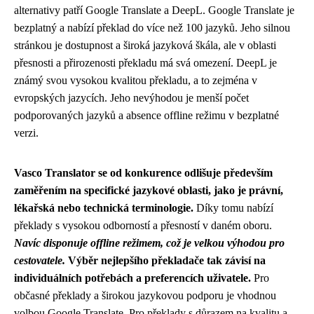
alternativy patří Google Translate a DeepL. Google Translate je
bezplatný a nabízí překlad do více než 100 jazyků. Jeho silnou
stránkou je dostupnost a široká jazyková škála, ale v oblasti
přesnosti a přirozenosti překladu má svá omezení. DeepL je
známý svou vysokou kvalitou překladu, a to zejména v
evropských jazycích. Jeho nevýhodou je menší počet
podporovaných jazyků a absence offline režimu v bezplatné
verzi.
Vasco Translator se od konkurence odlišuje především
zaměřením na specifické jazykové oblasti, jako je právní,
lékařská nebo technická terminologie.
Díky tomu nabízí
překlady s vysokou odborností a přesností v daném oboru.
Navíc disponuje offline režimem, což je velkou výhodou pro
cestovatele.
Výběr nejlepšího překladače tak závisí na
individuálních potřebách a preferencích uživatele.
Pro
občasné překlady a širokou jazykovou podporu je vhodnou
volbou Google Translate. Pro překlady s důrazem na kvalitu a