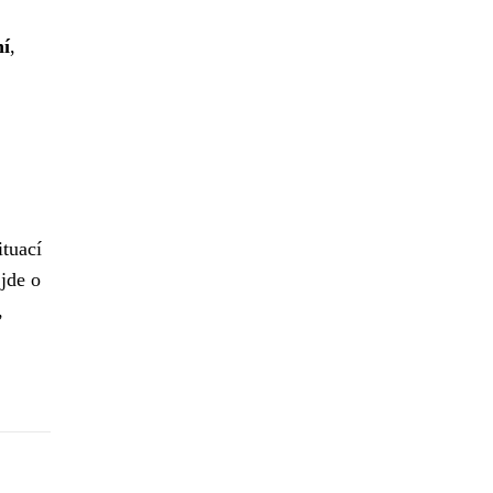
ní
,
tuací
 jde o
,