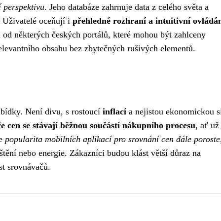
í perspektivu
. Jeho databáze zahrnuje data z celého světa a
 Uživatelé oceňují i
přehledné rozhraní a intuitivní ovládá
l od některých českých portálů, které mohou být zahlceny
 relevantního obsahu bez zbytečných rušivých elementů.
abídky. Není divu, s rostoucí
inflací
a nejistou ekonomickou si
e cen se stávají běžnou součástí nákupního procesu
, ať už
že
popularita mobilních aplikací pro srovnání cen dále poroste
ištění nebo energie. Zákazníci budou klást větší důraz na
ost srovnávačů.