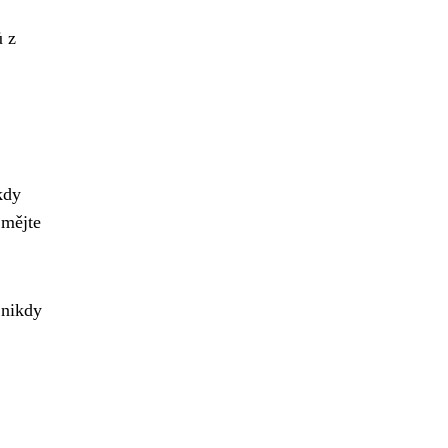
ů z
kdy
 mějte
 nikdy