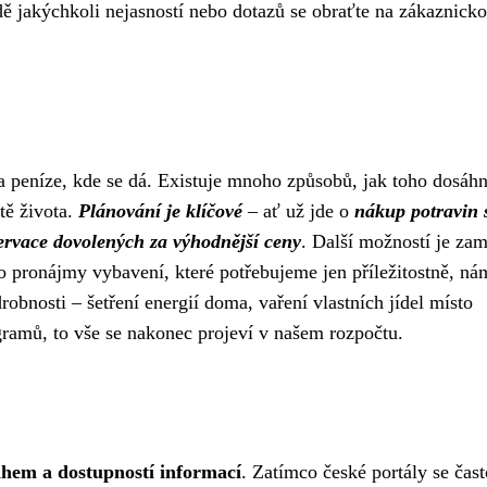
dě jakýchkoli nejasností nebo dotazů se obraťte na zákaznick
a peníze, kde se dá. Existuje mnoho způsobů, jak toho dosáhn
tě života.
Plánování je klíčové
– ať už jde o
nákup potravin 
ervace dovolených za výhodnější ceny
. Další možností je zam
o pronájmy vybavení, které potřebujeme jen příležitostně, ná
bnosti – šetření energií doma, vaření vlastních jídel místo
gramů, to vše se nakonec projeví v našem rozpočtu.
ahem a dostupností informací
. Zatímco české portály se čast