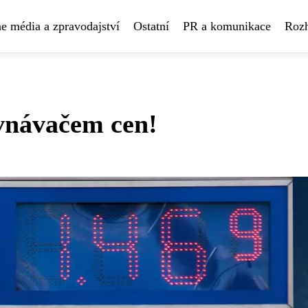
e média a zpravodajství
Ostatní
PR a komunikace
Rozh
ovnávačem cen!