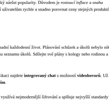
vský nárůst popularity. Důvodem je
rostoucí inflace
a
snaha
 uživatelům rychle a snadno porovnat ceny stejných produkt
nadní každodenní život. Plánování schůzek a úkolů nebylo ni
mu seznamu úkolů. Sdílejte své plány s kolegy nebo rodinou a
likaci najdete
integrovaný chat
s možností
videohovorů
. Už
cím
.
 využívá nejmodernější šifrování a splňuje nejvyšší standardy