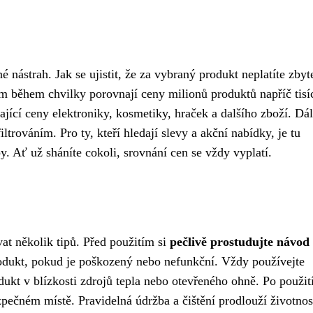
é nástrah. Jak se ujistit, že za vybraný produkt neplatíte zby
m během chvilky porovnají ceny milionů produktů napříč tisíc
ající ceny elektroniky, kosmetiky, hraček a dalšího zboží. Dá
ltrováním. Pro ty, kteří hledají slevy a akční nabídky, je tu
y. Ať už sháníte cokoli, srovnání cen se vždy vyplatí.
vat několik tipů. Před použitím si
pečlivě prostudujte návod
odukt, pokud je poškozený nebo nefunkční. Vždy používejte
ukt v blízkosti zdrojů tepla nebo otevřeného ohně. Po použit
pečném místě. Pravidelná údržba a čištění prodlouží životnos