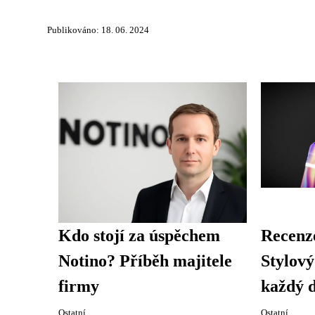
Publikováno: 18. 06. 2024
Kdo stojí za úspěchem
Recenz
Notino? Příběh majitele
Stylový
firmy
každý 
Ostatní
Ostatní