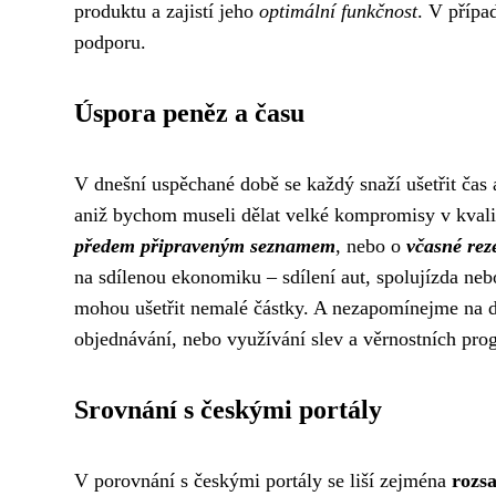
produktu a zajistí jeho
optimální funkčnost
. V přípa
podporu.
Úspora peněz a času
V dnešní uspěchané době se každý snaží ušetřit čas 
aniž bychom museli dělat velké kompromisy v kvali
předem připraveným seznamem
, nebo o
včasné rez
na sdílenou ekonomiku – sdílení aut, spolujízda neb
mohou ušetřit nemalé částky. A nezapomínejme na dro
objednávání, nebo využívání slev a věrnostních pro
Srovnání s českými portály
V porovnání s českými portály se liší zejména
rozs