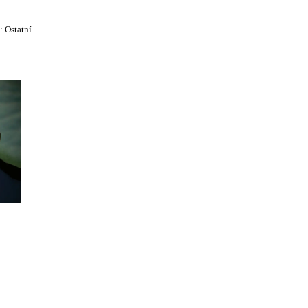
e:
Ostatní