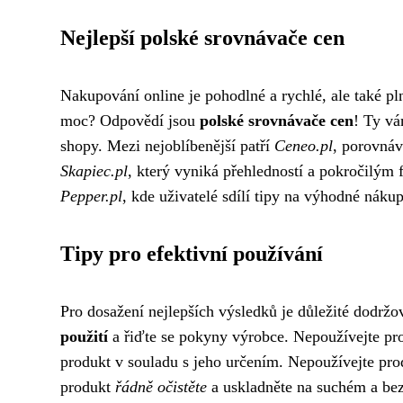
Nejlepší polské srovnávače cen
Nakupování online je pohodlné a rychlé, ale také pln
moc? Odpovědí jsou
polské srovnávače cen
! Ty vá
shopy. Mezi nejoblíbenější patří
Ceneo.pl
, porovnáv
Skapiec.pl
, který vyniká přehledností a pokročilým fi
Pepper.pl
, kde uživatelé sdílí tipy na výhodné nákup
Tipy pro efektivní používání
Pro dosažení nejlepších výsledků je důležité dodržo
použití
a řiďte se pokyny výrobce. Nepoužívejte pr
produkt v souladu s jeho určením. Nepoužívejte prod
produkt
řádně očistěte
a uskladněte na suchém a bez