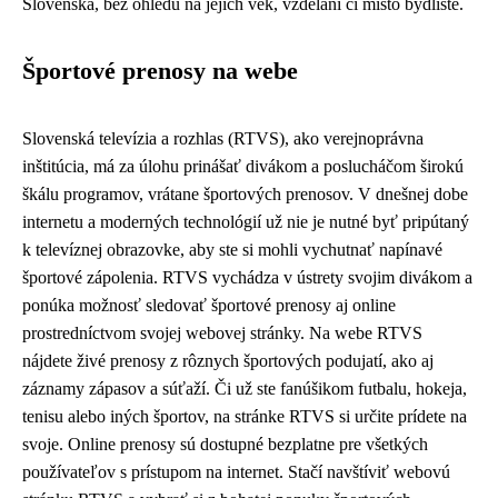
Slovenska, bez ohledu na jejich věk, vzdělání či místo bydliště.
Športové prenosy na webe
Slovenská televízia a rozhlas (RTVS), ako verejnoprávna
inštitúcia, má za úlohu prinášať divákom a poslucháčom širokú
škálu programov, vrátane športových prenosov. V dnešnej dobe
internetu a moderných technológií už nie je nutné byť pripútaný
k televíznej obrazovke, aby ste si mohli vychutnať napínavé
športové zápolenia. RTVS vychádza v ústrety svojim divákom a
ponúka možnosť sledovať športové prenosy aj online
prostredníctvom svojej webovej stránky. Na webe RTVS
nájdete živé prenosy z rôznych športových podujatí, ako aj
záznamy zápasov a súťaží. Či už ste fanúšikom futbalu, hokeja,
tenisu alebo iných športov, na stránke RTVS si určite prídete na
svoje. Online prenosy sú dostupné bezplatne pre všetkých
používateľov s prístupom na internet. Stačí navštíviť webovú