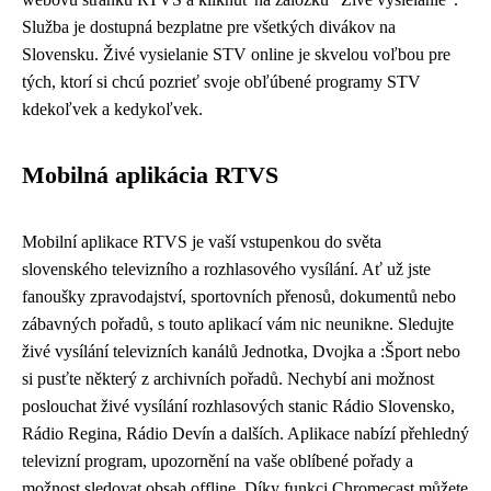
Služba je dostupná bezplatne pre všetkých divákov na
Slovensku. Živé vysielanie STV online je skvelou voľbou pre
tých, ktorí si chcú pozrieť svoje obľúbené programy STV
kdekoľvek a kedykoľvek.
Mobilná aplikácia RTVS
Mobilní aplikace RTVS je vaší vstupenkou do světa
slovenského televizního a rozhlasového vysílání. Ať už jste
fanoušky zpravodajství, sportovních přenosů, dokumentů nebo
zábavných pořadů, s touto aplikací vám nic neunikne. Sledujte
živé vysílání televizních kanálů Jednotka, Dvojka a :Šport nebo
si pusťte některý z archivních pořadů. Nechybí ani možnost
poslouchat živé vysílání rozhlasových stanic Rádio Slovensko,
Rádio Regina, Rádio Devín a dalších. Aplikace nabízí přehledný
televizní program, upozornění na vaše oblíbené pořady a
možnost sledovat obsah offline. Díky funkci Chromecast můžete