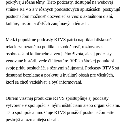
pokrývajú rôzne témy. Tieto podcasty, dostupné na webovej
stránke RTVS a v rôznych podcastových aplikáciách, poskytujú
poslucháčom možnosť dozvedieť sa viac o aktuálnom dianí,
kultúre, histórii a ďalších zaujímavých témach.
Medzi populárne podcasty RTVS patria napríklad diskusné
relácie zamerané na politiku a spoločnosť, rozhovory s
osobnosťami kultúrneho a verejného života, ale aj podcasty
venované histórii, vede či literatúre. Vďaka širokej ponuke si na
svoje prídu poslucháči s rôznymi záujmami. Podcasty RTVS sú
dostupné bezplatne a poskytujú kvalitný obsah pre všetkých,
ktorí sa chcú vzdelávať a byť informovaní.
Okrem vlastnej produkcie RTVS sprístupňuje aj podcasty
vytvorené v spolupráci s inými inštitúciami alebo organizáciami.
Táto spolupráca umožňuje RTVS prinášať poslucháčom ešte
pestrejší a rozmanitejší obsah.