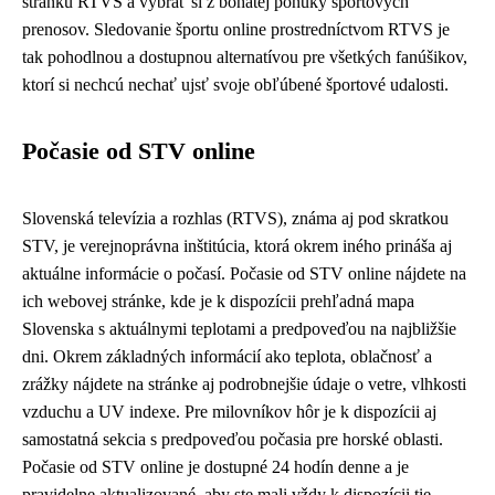
stránku RTVS a vybrať si z bohatej ponuky športových
prenosov. Sledovanie športu online prostredníctvom RTVS je
tak pohodlnou a dostupnou alternatívou pre všetkých fanúšikov,
ktorí si nechcú nechať ujsť svoje obľúbené športové udalosti.
Počasie od STV online
Slovenská televízia a rozhlas (RTVS), známa aj pod skratkou
STV, je verejnoprávna inštitúcia, ktorá okrem iného prináša aj
aktuálne informácie o počasí. Počasie od STV online nájdete na
ich webovej stránke, kde je k dispozícii prehľadná mapa
Slovenska s aktuálnymi teplotami a predpoveďou na najbližšie
dni. Okrem základných informácií ako teplota, oblačnosť a
zrážky nájdete na stránke aj podrobnejšie údaje o vetre, vlhkosti
vzduchu a UV indexe. Pre milovníkov hôr je k dispozícii aj
samostatná sekcia s predpoveďou počasia pre horské oblasti.
Počasie od STV online je dostupné 24 hodín denne a je
pravidelne aktualizované, aby ste mali vždy k dispozícii tie