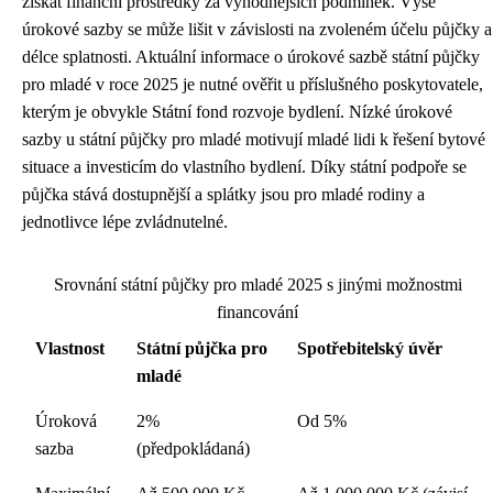
získat finanční prostředky za výhodnějších podmínek. Výše
úrokové sazby se může lišit v závislosti na zvoleném účelu půjčky a
délce splatnosti. Aktuální informace o úrokové sazbě státní půjčky
pro mladé v roce 2025 je nutné ověřit u příslušného poskytovatele,
kterým je obvykle Státní fond rozvoje bydlení. Nízké úrokové
sazby u státní půjčky pro mladé motivují mladé lidi k řešení bytové
situace a investicím do vlastního bydlení. Díky státní podpoře se
půjčka stává dostupnější a splátky jsou pro mladé rodiny a
jednotlivce lépe zvládnutelné.
Srovnání státní půjčky pro mladé 2025 s jinými možnostmi
financování
Vlastnost
Státní půjčka pro
Spotřebitelský úvěr
mladé
Úroková
2%
Od 5%
sazba
(předpokládaná)