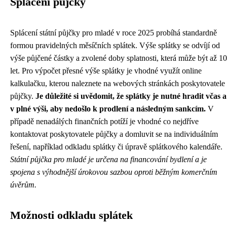
Splácení půjčky
Splácení státní půjčky pro mladé v roce 2025 probíhá standardně
formou pravidelných měsíčních splátek. Výše splátky se odvíjí od
výše půjčené částky a zvolené doby splatnosti, která může být až 10
let. Pro výpočet přesné výše splátky je vhodné využít online
kalkulačku, kterou naleznete na webových stránkách poskytovatele
půjčky.
Je důležité si uvědomit, že splátky je nutné hradit včas a
v plné výši, aby nedošlo k prodlení a následným sankcím.
V
případě nenadálých finančních potíží je vhodné co nejdříve
kontaktovat poskytovatele půjčky a domluvit se na individuálním
řešení, například odkladu splátky či úpravě splátkového kalendáře.
Státní půjčka pro mladé je určena na financování bydlení a je
spojena s výhodnější úrokovou sazbou oproti běžným komerčním
úvěrům.
Možnosti odkladu splátek