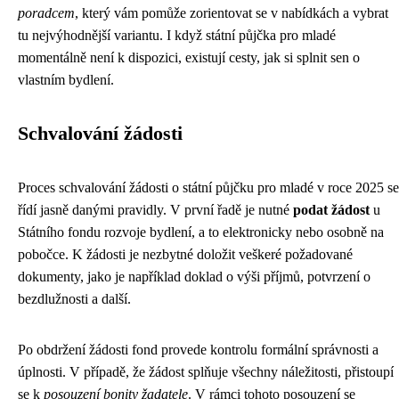
poradcem
, který vám pomůže zorientovat se v nabídkách a vybrat
tu nejvýhodnější variantu. I když státní půjčka pro mladé
momentálně není k dispozici, existují cesty, jak si splnit sen o
vlastním bydlení.
Schvalování žádosti
Proces schvalování žádosti o státní půjčku pro mladé v roce 2025 se
řídí jasně danými pravidly. V první řadě je nutné
podat žádost
u
Státního fondu rozvoje bydlení, a to elektronicky nebo osobně na
pobočce. K žádosti je nezbytné doložit veškeré požadované
dokumenty, jako je například doklad o výši příjmů, potvrzení o
bezdlužnosti a další.
Po obdržení žádosti fond provede kontrolu formální správnosti a
úplnosti. V případě, že žádost splňuje všechny náležitosti, přistoupí
se k
posouzení bonity žadatele
. V rámci tohoto posouzení se