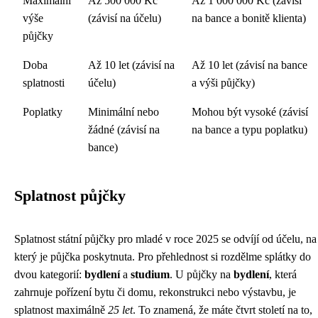
Maximální
Až 500 000 Kč
Až 1 000 000 Kč (závisí
výše
(závisí na účelu)
na bance a bonitě klienta)
půjčky
Doba
Až 10 let (závisí na
Až 10 let (závisí na bance
splatnosti
účelu)
a výši půjčky)
Poplatky
Minimální nebo
Mohou být vysoké (závisí
žádné (závisí na
na bance a typu poplatku)
bance)
Splatnost půjčky
Splatnost státní půjčky pro mladé v roce 2025 se odvíjí od účelu, na
který je půjčka poskytnuta. Pro přehlednost si rozdělme splátky do
dvou kategorií:
bydlení
a
studium
. U půjčky na
bydlení
, která
zahrnuje pořízení bytu či domu, rekonstrukci nebo výstavbu, je
splatnost maximálně
25 let
. To znamená, že máte čtvrt století na to,