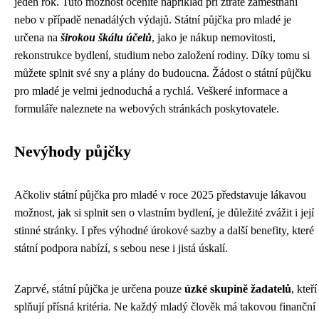
jeden rok. Tuto možnost oceníte například při ztrátě zaměstnání
nebo v případě nenadálých výdajů. Státní půjčka pro mladé je
určena na
širokou škálu účelů
, jako je nákup nemovitosti,
rekonstrukce bydlení, studium nebo založení rodiny. Díky tomu si
můžete splnit své sny a plány do budoucna. Žádost o státní půjčku
pro mladé je velmi jednoduchá a rychlá. Veškeré informace a
formuláře naleznete na webových stránkách poskytovatele.
Nevýhody půjčky
Ačkoliv státní půjčka pro mladé v roce 2025 představuje lákavou
možnost, jak si splnit sen o vlastním bydlení, je důležité zvážit i její
stinné stránky. I přes výhodné úrokové sazby a další benefity, které
státní podpora nabízí, s sebou nese i jistá úskalí.
Zaprvé, státní půjčka je určena pouze
úzké skupině žadatelů
, kteří
splňují přísná kritéria. Ne každý mladý člověk má takovou finanční