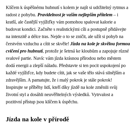
Klíčem k úspěšnému hubnutí s kolem je najít si udržitelný rytmus a
radost z pohybu.
Pravidelnost je vaším nejlepším přítelem
– i
kratší, ale častější vyjížďky vám pomohou spalovat kalorie a
budovat kondici. Začněte s realistickými cíli a postupně přidávejte
na intenzitě a délce tras. Nejde o to se zničit, ale užít si pohyb na
čerstvém vzduchu a cítit se skvěle!
Jízda na kole je skvělou formou
cvičení pro hubnutí
, protože je šetrná ke kloubům a zapojuje různé
svalové partie. Navíc vám jízda krásnou přírodou nebo městem
dodá energii a zlepší náladu. Představte si ten pocit uspokojení po
každé vyjížďce, kdy budete cítit, jak se vaše tělo stává silnějším a
zdravějším. A pamatujte, že i malý pokrok je stále pokrok!
Inspirujte se příběhy lidí, kteří díky jízdě na kole změnili svůj
životní styl a dosáhli neuvěřitelných výsledků. Vytrvalost a
pozitivní přístup jsou klíčem k úspěchu.
Jízda na kole v přírodě