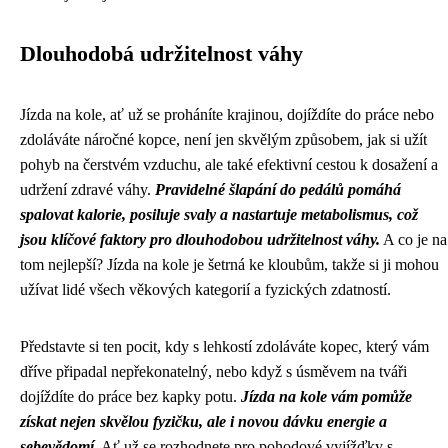
Dlouhodobá udržitelnost váhy
Jízda na kole, ať už se proháníte krajinou, dojíždíte do práce nebo
zdoláváte náročné kopce, není jen skvělým způsobem, jak si užít
pohyb na čerstvém vzduchu, ale také efektivní cestou k dosažení a
udržení zdravé váhy.
Pravidelné šlapání do pedálů pomáhá
spalovat kalorie, posiluje svaly a nastartuje metabolismus, což
jsou klíčové faktory pro dlouhodobou udržitelnost váhy.
A co je na
tom nejlepší? Jízda na kole je šetrná ke kloubům, takže si ji mohou
užívat lidé všech věkových kategorií a fyzických zdatností.
Představte si ten pocit, kdy s lehkostí zdoláváte kopec, který vám
dříve připadal nepřekonatelný, nebo když s úsměvem na tváři
dojíždíte do práce bez kapky potu.
Jízda na kole vám pomůže
získat nejen skvělou fyzičku, ale i novou dávku energie a
sebevědomí.
Ať už se rozhodnete pro pohodové vyjížďky s