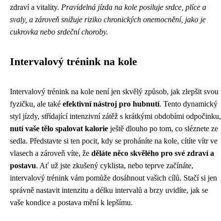
zdraví a vitality.
Pravidelná jízda na kole posiluje srdce, plíce a
svaly, a zároveň snižuje riziko chronických onemocnění, jako je
cukrovka nebo srdeční choroby.
Intervalový trénink na kole
Intervalový trénink na kole není jen skvělý způsob, jak zlepšit svou
fyzičku, ale také
efektivní nástroj pro hubnutí
. Tento dynamický
styl jízdy, střídající intenzivní zátěž s krátkými obdobími odpočinku,
nutí vaše tělo spalovat kalorie
ještě dlouho po tom, co sléznete ze
sedla. Představte si ten pocit, kdy se proháníte na kole, cítíte vítr ve
vlasech a zároveň víte, že
děláte něco skvělého pro své zdraví a
postavu
. Ať už jste zkušený cyklista, nebo teprve začínáte,
intervalový trénink vám pomůže dosáhnout vašich cílů. Stačí si jen
správně nastavit intenzitu a délku intervalů a brzy uvidíte, jak se
vaše kondice a postava mění k lepšímu.