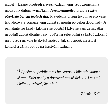
radost – krásné prostředí a svěží vzduch vám jízdu zpříjemní a
motivují k dalším vyjížďkám.
Nezapomínejte na pitný režim,
obzvláště během teplých dní.
Pravidelný přísun tekutin je pro vaše
tělo klíčový a pomůže vám udržet si energii po celou dobu jízdy. A
pamatujte, že každý kilometr se počítá! I když se vám ze začátku
nepodaří zdolat dlouhé trasy, buďte na sebe pyšní za každý zdolaný
metr. Jízda na kole je skvělý způsob, jak zhubnout, zlepšit si
kondici a užít si pohyb na čerstvém vzduchu.
Šlápněte do pedálů a nechte starosti i kila odplynout s
větrem. Kolo není jen dopravní prostředek, ale i cesta k
lehčímu a zdravějšímu já.
Zdeněk Král