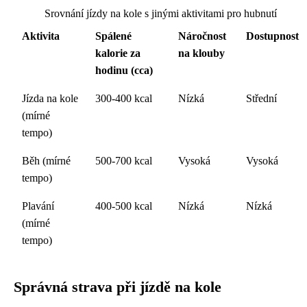
Srovnání jízdy na kole s jinými aktivitami pro hubnutí
Aktivita
Spálené
Náročnost
Dostupnost
kalorie za
na klouby
hodinu (cca)
Jízda na kole
300-400 kcal
Nízká
Střední
(mírné
tempo)
Běh (mírné
500-700 kcal
Vysoká
Vysoká
tempo)
Plavání
400-500 kcal
Nízká
Nízká
(mírné
tempo)
Správná strava při jízdě na kole