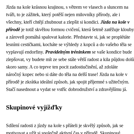
Jízda na kole krásnou krajinou, s větrem ve vlasech a sluncem na
tváři, to je zážitek, který potěší nejen milovníky přírody, ale i
všechny, kteří chtějí zhubnout a zlepšit si kondici.
Jízda na kole v
přírodě
je totiž skvělou formou cvičení, která šetrně zatěžuje klouby
a zároveň pomáhá spalovat kalorie. Představte si, jak se proplétáte
lesními cestičkami, kocháte se výhledy z kopců a do vašeho těla se
vyplavují endorfiny.
Pravidelným tréninkem
se vaše kondice bude
zlepšovat, vy budete mít ze sebe stále větší radost a kila půjdou dolů
skoro samy. A co teprve ten pocit zadostiučinění, až zdoláte
náročný kopec nebo si dáte do těla na delší trase! Jízda na kole v
přírodě je zkrátka ideální způsob, jak spojit příjemné s užitečným.
Stačí nasednout a vydat se vstříc dobrodružství a zdravějšímu já.
Skupinové vyjížďky
Sdílení radosti z jízdy na kole s přáteli je skvělý způsob, jak se
motivovat a užít si společně aktivní čas v přírodě. Skupinové