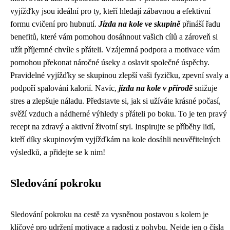
vyjížďky jsou ideální pro ty, kteří hledají zábavnou a efektivní
formu cvičení pro hubnutí.
Jízda na kole ve skupině
přináší řadu
benefitů, které vám pomohou dosáhnout vašich cílů a zároveň si
užít příjemné chvíle s přáteli. Vzájemná podpora a motivace vám
pomohou překonat náročné úseky a oslavit společné úspěchy.
Pravidelné vyjížďky se skupinou zlepší vaši fyzičku, zpevní svaly a
podpoří spalování kalorií. Navíc,
jízda na kole v přírodě
snižuje
stres a zlepšuje náladu. Představte si, jak si užíváte krásné počasí,
svěží vzduch a nádherné výhledy s přáteli po boku. To je ten pravý
recept na zdravý a aktivní životní styl. Inspirujte se příběhy lidí,
kteří díky skupinovým vyjížďkám na kole dosáhli neuvěřitelných
výsledků, a přidejte se k nim!
Sledování pokroku
Sledování pokroku na cestě za vysněnou postavou s kolem je
klíčové pro udržení motivace a radosti z pohybu. Nejde jen o čísla