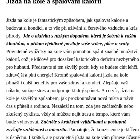
Jízda na kole a spalování kalorií
Jízda na kole je fantastickým způsobem, jak spalovat kalorie a
budovat si kondici, a to vše při užívání si čerstvého vzduchu a krás
přírody.
Jde o aktivitu s nízkým dopadem, která je šetrná k vašim
kloubům, a přitom efektivně posiluje vaše srdce, plíce a svaly.
Pravidelné vyjížďky na kole vám pomohou spálit značné množství
kalorií, což je klíčové pro dosažení kalorického deficitu nezbytného
pro hubnutí. Představte si ten skvělý pocit, kdy se budete cítit lehčí,
zdravější a plní energie! Kromě spalování kalorií jízda na kole
přináší i další benefity pro vaše zdraví a kondici. Zlepšuje vaši
náladu, snižuje stres a podporuje klidný spánek. A co víc, jízda na
kole je skvělým způsobem, jak prozkoumávat nová místa a trávit
čas s přáteli a rodinou. Nezáleží na tom, zda jste začátečník nebo
zkušený cyklista, vždy si můžete najít trasu a tempo, které vám
bude vyhovovat.
Začněte s krátkými vyjížďkami a postupně
zvyšujte vzdálenost a intenzitu.
Pamatujte, že konzistence je klíčem
k úspěchu. I krátká, ale pravidelná jízda na kole vám přinese úžasné