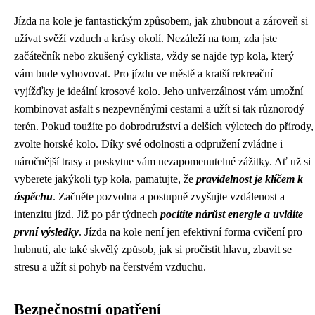
Jízda na kole je fantastickým způsobem, jak zhubnout a zároveň si
užívat svěží vzduch a krásy okolí. Nezáleží na tom, zda jste
začátečník nebo zkušený cyklista, vždy se najde typ kola, který
vám bude vyhovovat. Pro jízdu ve městě a kratší rekreační
vyjížďky je ideální krosové kolo. Jeho univerzálnost vám umožní
kombinovat asfalt s nezpevněnými cestami a užít si tak různorodý
terén. Pokud toužíte po dobrodružství a delších výletech do přírody,
zvolte horské kolo. Díky své odolnosti a odpružení zvládne i
náročnější trasy a poskytne vám nezapomenutelné zážitky. Ať už si
vyberete jakýkoli typ kola, pamatujte, že
pravidelnost je klíčem k
úspěchu
. Začněte pozvolna a postupně zvyšujte vzdálenost a
intenzitu jízd. Již po pár týdnech
pocítíte nárůst energie a uvidíte
první výsledky
. Jízda na kole není jen efektivní forma cvičení pro
hubnutí, ale také skvělý způsob, jak si pročistit hlavu, zbavit se
stresu a užít si pohyb na čerstvém vzduchu.
Bezpečnostní opatření