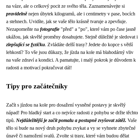
na váze, ale o celkový pocit ze svého těla. Zaznamenávejte si
pravidelně
nejen úbytek kilogramů, ale i centimetry v pase, bocích
a stehnech. Uvidíte, jak se vaše tělo krásně tvaruje a zpevňuje.
Nezapomeňte na
fotografie
"před" a "po", které vám po čase jasně
ukážou, jak skvělé proměny dosahujete. Stejně důležité je sledovat i
zlepšující se fyzičku
. Zvládáte delší trasy? Jedete do kopce s větší
lehkostí? To vše jsou důkazy, že jízda na kole má blahodárný vliv
na vaše zdraví a kondici. A pamatujte, i malý pokrok je důvodem k
radosti a motivací pokračovat dál!
Tipy pro začátečníky
Začít s jízdou na kole pro dosažení vysněné postavy je skvělý
nápad! Pro hladký start a co nejvíce radosti z pohybu se držte těchto
tipů.
Nejdůležitější je začít pomalu a postupně zvyšovat zátěž.
Vaše
tělo si bude na nový druh pohybu zvykat a vy se vyhnete zbytečné
únavě či namožení svalů. Zvolte si trasy, které vám budou dělat