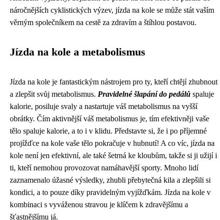
náročnějších cyklistických výzev, jízda na kole se může stát vaším
věrným společníkem na cestě za zdravím a štíhlou postavou.
Jízda na kole a metabolismus
Jízda na kole je fantastickým nástrojem pro ty, kteří chtějí zhubnout
a zlepšit svůj metabolismus.
Pravidelné šlapání do pedálů
spaluje
kalorie, posiluje svaly a nastartuje váš metabolismus na vyšší
obrátky. Čím aktivnější váš metabolismus je, tím efektivněji vaše
tělo spaluje kalorie, a to i v klidu. Představte si, že i po příjemné
projížďce na kole vaše tělo pokračuje v hubnutí! A co víc, jízda na
kole není jen efektivní, ale také šetrná ke kloubům, takže si ji užijí i
ti, kteří nemohou provozovat namáhavější sporty. Mnoho lidí
zaznamenalo úžasné výsledky, zhubli přebytečná kila a zlepšili si
kondici, a to pouze díky pravidelným vyjížďkám. Jízda na kole v
kombinaci s vyváženou stravou je klíčem k zdravějšímu a
šťastnějšímu já.