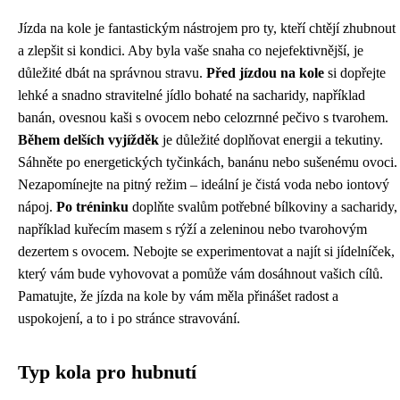
Jízda na kole je fantastickým nástrojem pro ty, kteří chtějí zhubnout
a zlepšit si kondici. Aby byla vaše snaha co nejefektivnější, je
důležité dbát na správnou stravu.
Před jízdou na kole
si dopřejte
lehké a snadno stravitelné jídlo bohaté na sacharidy, například
banán, ovesnou kaši s ovocem nebo celozrnné pečivo s tvarohem.
Během delších vyjížděk
je důležité doplňovat energii a tekutiny.
Sáhněte po energetických tyčinkách, banánu nebo sušenému ovoci.
Nezapomínejte na pitný režim – ideální je čistá voda nebo iontový
nápoj.
Po tréninku
doplňte svalům potřebné bílkoviny a sacharidy,
například kuřecím masem s rýží a zeleninou nebo tvarohovým
dezertem s ovocem. Nebojte se experimentovat a najít si jídelníček,
který vám bude vyhovovat a pomůže vám dosáhnout vašich cílů.
Pamatujte, že jízda na kole by vám měla přinášet radost a
uspokojení, a to i po stránce stravování.
Typ kola pro hubnutí