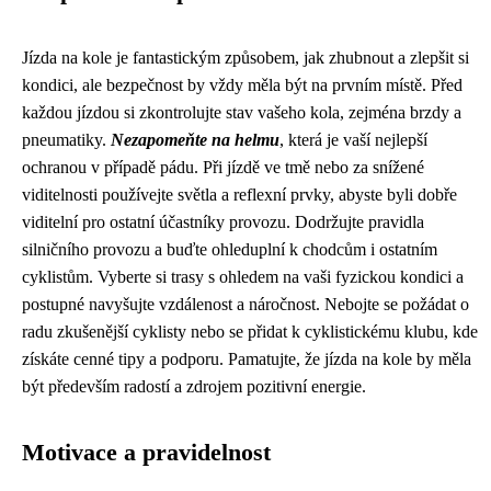
Jízda na kole je fantastickým způsobem, jak zhubnout a zlepšit si
kondici, ale bezpečnost by vždy měla být na prvním místě. Před
každou jízdou si zkontrolujte stav vašeho kola, zejména brzdy a
pneumatiky.
Nezapomeňte na helmu
, která je vaší nejlepší
ochranou v případě pádu. Při jízdě ve tmě nebo za snížené
viditelnosti používejte světla a reflexní prvky, abyste byli dobře
viditelní pro ostatní účastníky provozu. Dodržujte pravidla
silničního provozu a buďte ohleduplní k chodcům i ostatním
cyklistům. Vyberte si trasy s ohledem na vaši fyzickou kondici a
postupné navyšujte vzdálenost a náročnost. Nebojte se požádat o
radu zkušenější cyklisty nebo se přidat k cyklistickému klubu, kde
získáte cenné tipy a podporu. Pamatujte, že jízda na kole by měla
být především radostí a zdrojem pozitivní energie.
Motivace a pravidelnost