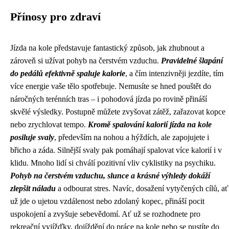
Přínosy pro zdraví
Jízda na kole představuje fantastický způsob, jak zhubnout a
zároveň si užívat pohyb na čerstvém vzduchu.
Pravidelné šlapání
do pedálů efektivně spaluje kalorie
, a čím intenzivněji jezdíte, tím
více energie vaše tělo spotřebuje. Nemusíte se hned pouštět do
náročných terénních tras – i pohodová jízda po rovině přináší
skvělé výsledky. Postupně můžete zvyšovat zátěž, zařazovat kopce
nebo zrychlovat tempo.
Kromě spalování kalorií jízda na kole
posiluje svaly
, především na nohou a hýždích, ale zapojujete i
břicho a záda. Silnější svaly pak pomáhají spalovat více kalorií i v
klidu. Mnoho lidí si chválí pozitivní vliv cyklistiky na psychiku.
Pohyb na čerstvém vzduchu, slunce a krásné výhledy dokáží
zlepšit náladu
a odbourat stres. Navíc, dosažení vytyčených cílů, ať
už jde o ujetou vzdálenost nebo zdolaný kopec, přináší pocit
uspokojení a zvyšuje sebevědomí. Ať už se rozhodnete pro
rekreační vyjížďky, dojíždění do práce na kole nebo se pustíte do