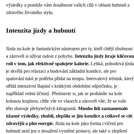
výsledky a pomůže vám dosáhnout vašich cílů v oblasti hubnutí a
zdravého životního stylu.
Intenzita jízdy a hubnutí
Jízda na kole je fantastickým nástrojem pro ty, kteří chtějí zhubnout
a zároveň si užívat radost z pohybu.
Intenzita jízdy hraje klíčovou
roli v tom, jak efektivně spalujete kalorie.
Lehká, pohodová jízda
je skvělá pro relaxaci a budování základní kondice, ale pro
spalování tuků je potřeba přidat na tempu. Intervalový trénink, který
střídá intenzivní šlapání s krátkými obdobími odpočinku, je
například velmi účinný. Představte si, jak se proháníte na kole
krásnou krajinou, cítíte vítr ve vlasech a zároveň víte, že se vaše
tělo zbavuje přebytečných kilogramů.
Mnoho lidí zaznamenalo
úžasné výsledky, zhubli, zlepšila se jim kondice a celkově se cítí
zdravější a plní energie.
Jízda na kole jako forma cvičení pro
hubnutí není jen o dosažení vysněné postavy, ale také o zlepšení