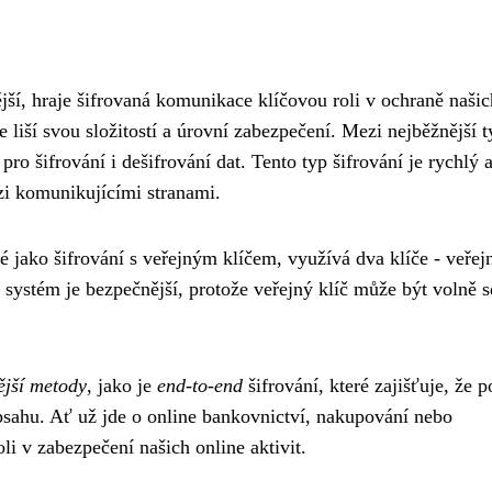
jší, hraje šifrovaná komunikace klíčovou roli v ochraně našic
e liší svou složitostí a úrovní zabezpečení. Mezi nejběžnější 
 pro šifrování i dešifrování dat. Tento typ šifrování je rychlý 
zi komunikujícími stranami.
é jako šifrování s veřejným klíčem, využívá dva klíče - veřej
 systém je bezpečnější, protože veřejný klíč může být volně s
ější metody
, jako je
end-to-end
šifrování, které zajišťuje, že 
obsahu. Ať už jde o online bankovnictví, nakupování nebo
oli v zabezpečení našich online aktivit.