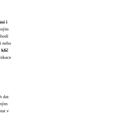
ní i
ejným
 hodí
lů nebo
 klíč
nikace
h dat
ejným
tat v