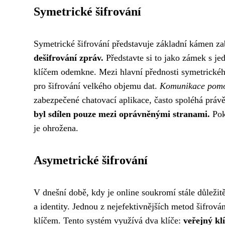
Symetrické šifrování
Symetrické šifrování představuje základní kámen 
dešifrování zpráv.
Představte si to jako zámek s je
klíčem odemkne. Mezi hlavní přednosti symetrického
pro šifrování velkého objemu dat.
Komunikace pomoc
zabezpečené chatovací aplikace, často spoléhá právě
byl sdílen pouze mezi oprávněnými stranami.
Pok
je ohrožena.
Asymetrické šifrování
V dnešní době, kdy je online soukromí stále důležitě
a identity. Jednou z nejefektivnějších metod šifrová
klíčem. Tento systém využívá dva klíče:
veřejný kl