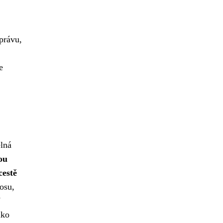
právu,
e
elná
ou
cestě
osu,
i
iko