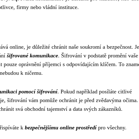
tlivce, firmy nebo vládní instituce.
rává online, je důležité chránit naše soukromí a bezpečnost. 
ání
šifrované komunikace
. Šifrování v podstatě promění vaše
tit pouze oprávnění příjemci s odpovídajícím klíčem. To znam
m nebudou k ničemu.
nikaci pomocí šifrování
. Pokud například posíláte citlivé
aje, šifrování vám pomůže ochránit je před zvědavýma očima.
 chránit svá obchodní tajemství a data svých zákazníků.
řispíváte k
bezpečnějšímu online prostředí
pro všechny.