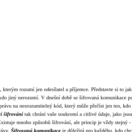
 kterým rozumí jen odesílatel a příjemce. Představte si to ja
nikdo jiný nerozumí. V dnešní době se šifrovaná komunikace p
právu na nesrozumitelný kód, který může přečíst jen ten, kd
 šifrování
tak chrání vaše soukromí a citlivé údaje, jako jsou
stuje mnoho způsobů šifrování, ale princip je vždy stejný -
rávy.
Šifrovaná komunikace
je důležitá pro každého, kdo chc