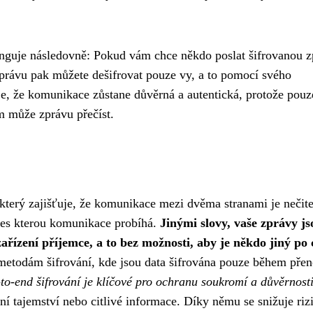
nguje následovně: Pokud vám chce někdo poslat šifrovanou z
 zprávu pak můžete dešifrovat pouze vy, a to pomocí svého
je, že komunikace zůstane důvěrná a autentická, protože pouz
 může zprávu přečíst.
který zajišťuje, že komunikace mezi dvěma stranami je nečit
přes kterou komunikace probíhá.
Jinými slovy, vaše zprávy js
ařízení příjemce, a to bez možnosti, aby je někdo jiný po 
 metodám šifrování, kde jsou data šifrována pouze během přen
to-end šifrování je klíčové pro ochranu soukromí a důvěrnost
í tajemství nebo citlivé informace. Díky němu se snižuje riz