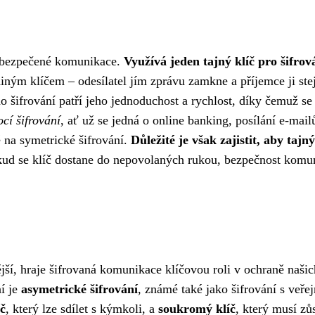
zabezpečené komunikace.
Využívá jeden tajný klíč pro šifrová
diným klíčem – odesílatel jím zprávu zamkne a příjemce ji st
 šifrování patří jeho jednoduchost a rychlost, díky čemuž se
í šifrování
, ať už se jedná o online banking, posílání e-mai
 na symetrické šifrování.
Důležité je však zajistit, aby tajný
ud se klíč dostane do nepovolaných rukou, bezpečnost komu
jší, hraje šifrovaná komunikace klíčovou roli v ochraně našic
ní je
asymetrické šifrování
, známé také jako šifrování s veř
íč
, který lze sdílet s kýmkoli, a
soukromý klíč
, který musí zůs