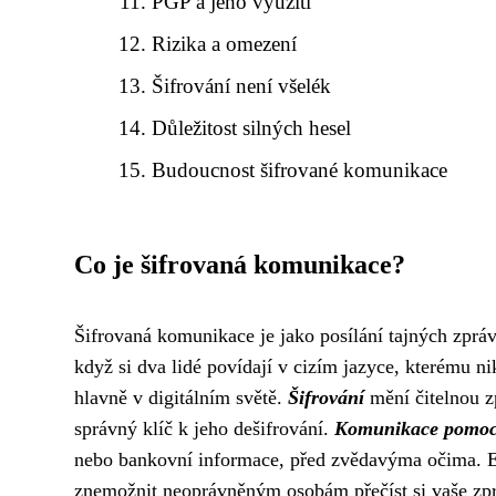
PGP a jeho využití
Rizika a omezení
Šifrování není všelék
Důležitost silných hesel
Budoucnost šifrované komunikace
Co je šifrovaná komunikace?
Šifrovaná komunikace je jako posílání tajných zpráv,
když si dva lidé povídají v cizím jazyce, kterému 
hlavně v digitálním světě.
Šifrování
mění čitelnou z
správný klíč k jeho dešifrování.
Komunikace pomocí
nebo bankovní informace, před zvědavýma očima. Exi
znemožnit neoprávněným osobám přečíst si vaše zp