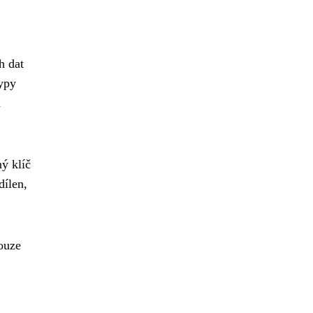
h dat
typy
a
ný klíč
dílen,
pouze