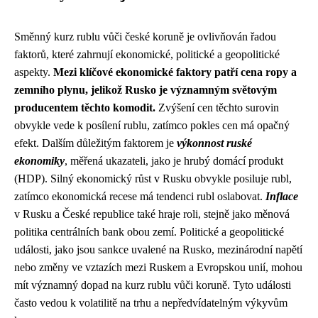
Směnný kurz rublu vůči české koruně je ovlivňován řadou
faktorů, které zahrnují ekonomické, politické a geopolitické
aspekty.
Mezi klíčové ekonomické faktory patří cena ropy a
zemního plynu, jelikož Rusko je významným světovým
producentem těchto komodit.
Zvýšení cen těchto surovin
obvykle vede k posílení rublu, zatímco pokles cen má opačný
efekt. Dalším důležitým faktorem je
výkonnost ruské
ekonomiky
, měřená ukazateli, jako je hrubý domácí produkt
(HDP). Silný ekonomický růst v Rusku obvykle posiluje rubl,
zatímco ekonomická recese má tendenci rubl oslabovat.
Inflace
v Rusku a České republice také hraje roli, stejně jako měnová
politika centrálních bank obou zemí. Politické a geopolitické
události, jako jsou sankce uvalené na Rusko, mezinárodní napětí
nebo změny ve vztazích mezi Ruskem a Evropskou unií, mohou
mít významný dopad na kurz rublu vůči koruně. Tyto události
často vedou k volatilitě na trhu a nepředvídatelným výkyvům