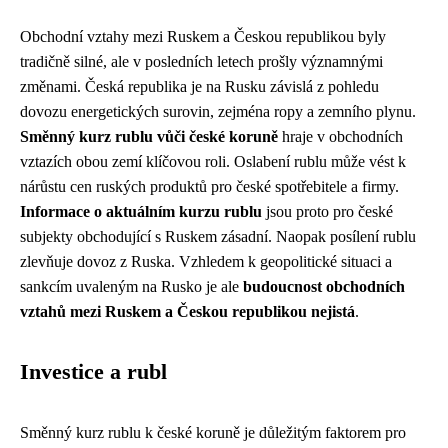
Obchodní vztahy mezi Ruskem a Českou republikou byly
tradičně silné, ale v posledních letech prošly významnými
změnami. Česká republika je na Rusku závislá z pohledu
dovozu energetických surovin, zejména ropy a zemního plynu.
Směnný kurz rublu vůči české koruně
hraje v obchodních
vztazích obou zemí klíčovou roli. Oslabení rublu může vést k
nárůstu cen ruských produktů pro české spotřebitele a firmy.
Informace o aktuálním kurzu rublu
jsou proto pro české
subjekty obchodující s Ruskem zásadní. Naopak posílení rublu
zlevňuje dovoz z Ruska. Vzhledem k geopolitické situaci a
sankcím uvaleným na Rusko je ale
budoucnost obchodních
vztahů mezi Ruskem a Českou republikou nejistá
.
Investice a rubl
Směnný kurz rublu k české koruně je důležitým faktorem pro