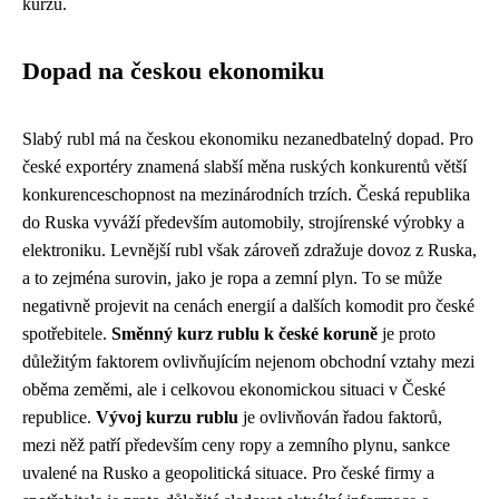
kurzu.
Dopad na českou ekonomiku
Slabý rubl má na českou ekonomiku nezanedbatelný dopad. Pro
české exportéry znamená slabší měna ruských konkurentů větší
konkurenceschopnost na mezinárodních trzích. Česká republika
do Ruska vyváží především automobily, strojírenské výrobky a
elektroniku. Levnější rubl však zároveň zdražuje dovoz z Ruska,
a to zejména surovin, jako je ropa a zemní plyn. To se může
negativně projevit na cenách energií a dalších komodit pro české
spotřebitele.
Směnný kurz rublu k české koruně
je proto
důležitým faktorem ovlivňujícím nejenom obchodní vztahy mezi
oběma zeměmi, ale i celkovou ekonomickou situaci v České
republice.
Vývoj kurzu rublu
je ovlivňován řadou faktorů,
mezi něž patří především ceny ropy a zemního plynu, sankce
uvalené na Rusko a geopolitická situace. Pro české firmy a