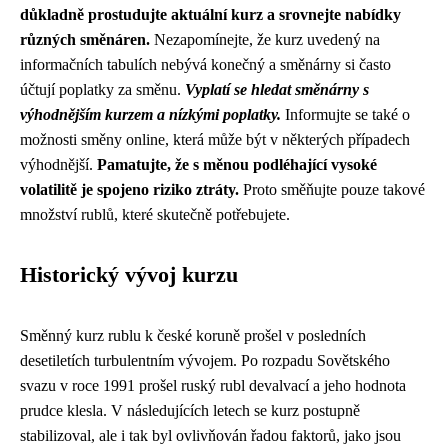
důkladně prostudujte aktuální kurz a srovnejte nabídky
různých směnáren.
Nezapomínejte, že kurz uvedený na
informačních tabulích nebývá konečný a směnárny si často
účtují poplatky za směnu.
Vyplatí se hledat směnárny s
výhodnějším kurzem a nízkými poplatky.
Informujte se také o
možnosti směny online, která může být v některých případech
výhodnější.
Pamatujte, že s měnou podléhající vysoké
volatilitě je spojeno riziko ztráty.
Proto směňujte pouze takové
množství rublů, které skutečně potřebujete.
Historický vývoj kurzu
Směnný kurz rublu k české koruně prošel v posledních
desetiletích turbulentním vývojem. Po rozpadu Sovětského
svazu v roce 1991 prošel ruský rubl devalvací a jeho hodnota
prudce klesla. V následujících letech se kurz postupně
stabilizoval, ale i tak byl ovlivňován řadou faktorů, jako jsou