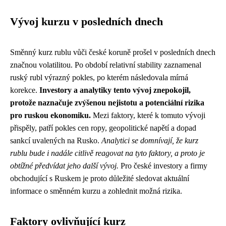
Vývoj kurzu v posledních dnech
Směnný kurz rublu vůči české koruně prošel v posledních dnech
značnou volatilitou. Po období relativní stability zaznamenal
ruský rubl výrazný pokles, po kterém následovala mírná
korekce.
Investory a analytiky tento vývoj znepokojil,
protože naznačuje zvýšenou nejistotu a potenciální rizika
pro ruskou ekonomiku.
Mezi faktory, které k tomuto vývoji
přispěly, patří pokles cen ropy, geopolitické napětí a dopad
sankcí uvalených na Rusko.
Analytici se domnívají, že kurz
rublu bude i nadále citlivě reagovat na tyto faktory, a proto je
obtížné předvídat jeho další vývoj.
Pro české investory a firmy
obchodující s Ruskem je proto důležité sledovat aktuální
informace o směnném kurzu a zohlednit možná rizika.
Faktory ovlivňující kurz