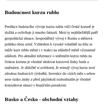
Budoucnost kurzu rublu
Predikce budoucího vývoje kurzu rublu vůči české koruně je
složitá a ovlivňuje ji mnoho faktorů. Mezi ty nejdůležitější patří
geopolitická situace, hospodářský vývoj v Rusku a měnová
politika obou zemí. Vzhledem k vysoké volatilitě na trhu se
může kurz rublu měnit i v reakci na zdánlivě méně významné
události. Pro aktuální informace o směnném kurzu rublu na
českou korunu je vhodné sledovat kurzovní lístky bank a
směnáren.
Je důležité si uvědomit, že minulý vývoj kurzu není
zárukou budoucích výsledků.
Investice do cizích měn s sebou
nese riziko ztráty a před jakýmkoli rozhodnutím je vhodné
konzultovat situaci s finančním poradcem.
Rusko a Česko - obchodní vztahy