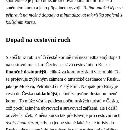
spotřebitele je proto důležité sledovat aktuální informace o
směnném kurzu a jeho případném vývoji.
To jim umožní lépe se
připravit na možné dopady a minimalizovat tak rizika spojená s
kolísáním kurzu.
Dopad na cestovní ruch
Slabší kurz rublu vůči české koruně má nezanedbatelný dopad
na cestovní ruch. Pro Čechy se stává cestování do Ruska
finančně dostupnější
, jelikož za koruny získají více rublů. To
se projevuje zvýšeným zájmem o turistické destinace v Rusku,
jako je Moskva, Petrohrad či Zlatý kruh. Naopak pro Rusy je
cesta do Česka
nákladnější
, neboť za рубли dostanou méně
korun. To může vést k poklesu počtu ruských turistů v Česku,
což pocítí zejména ubytovací a stravovací zařízení, ale i další
odvětví služeb. Změna kurzu tak představuje pro cestovní ruch
dvojsečnou zbraň
, kdy na jedné straně láká české turisty do
Ruska, ale na straně druhé odrazuje ruské turisty od návštěvy