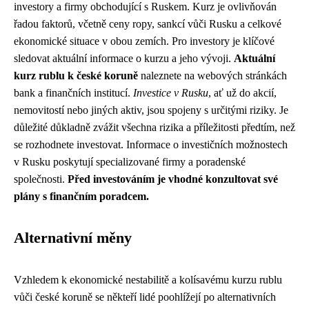
investory a firmy obchodující s Ruskem. Kurz je ovlivňován
řadou faktorů, včetně ceny ropy, sankcí vůči Rusku a celkové
ekonomické situace v obou zemích. Pro investory je klíčové
sledovat aktuální informace o kurzu a jeho vývoji.
Aktuální
kurz rublu k české koruně
naleznete na webových stránkách
bank a finančních institucí.
Investice v Rusku
, ať už do akcií,
nemovitostí nebo jiných aktiv, jsou spojeny s určitými riziky. Je
důležité důkladně zvážit všechna rizika a příležitosti předtím, než
se rozhodnete investovat. Informace o investičních možnostech
v Rusku poskytují specializované firmy a poradenské
společnosti.
Před investováním je vhodné konzultovat své
plány s finančním poradcem.
Alternativní měny
Vzhledem k ekonomické nestabilitě a kolísavému kurzu rublu
vůči české koruně se někteří lidé poohlížejí po alternativních