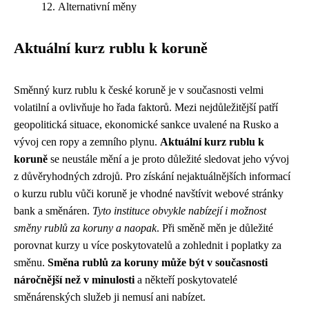
Alternativní měny
Aktuální kurz rublu k koruně
Směnný kurz rublu k české koruně je v současnosti velmi
volatilní a ovlivňuje ho řada faktorů. Mezi nejdůležitější patří
geopolitická situace, ekonomické sankce uvalené na Rusko a
vývoj cen ropy a zemního plynu.
Aktuální kurz rublu k
koruně
se neustále mění a je proto důležité sledovat jeho vývoj
z důvěryhodných zdrojů. Pro získání nejaktuálnějších informací
o kurzu rublu vůči koruně je vhodné navštívit webové stránky
bank a směnáren.
Tyto instituce obvykle nabízejí i možnost
směny rublů za koruny a naopak
. Při směně měn je důležité
porovnat kurzy u více poskytovatelů a zohlednit i poplatky za
směnu.
Směna rublů za koruny může být v současnosti
náročnější než v minulosti
a někteří poskytovatelé
směnárenských služeb ji nemusí ani nabízet.