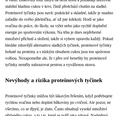
stabilní hladinu cukru v krvi, čímž předchází chutím na sladké.
Proteinové tyčinky jsou navíc praktické a skladné, takže je snadno
zařadíte do svého jídelníčku, ať už jste kdekoli. Hodí se jako
svačina do práce, do školy, na výlet nebo jako rychlé doplnění
energie po sportovním výkonu. Na trhu je dnes nepřeberné
množství příchutí a složení, takže si vybere opravdu každý. Pokud
hledáte zdravější alternativu sladkých tyčinek, proteinové tyčinky
bohaté na proteiny a s nízkým obsahem cukru jsou tou správnou
volbou. Nezapomeňte ale, že i přes své benefity by proteinové
tyčinky neměly nahrazovat pestrou a vyváženou stravu.
Nevýhody a rizika proteinových tyčinek
Proteinové tyčinky můžou být lákavým řešením, když potřebujete
rychlou svačinu nebo doplnit bílkoviny po cvičení. Ale pozor, ne
všechno, co se třpytí, je zlato. Často obsahují vysoké množství
přidaného cukru, a to i ty, které se tváří jako zdravé. Nadměrná