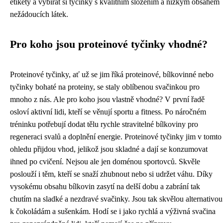
etikety a vybírat si tyčinky s kvalitním složením a nízkým obsahem
nežádoucích látek.
Pro koho jsou proteinové tyčinky vhodné?
Proteinové tyčinky, ať už se jim říká proteinové, bílkovinné nebo
tyčinky bohaté na proteiny, se staly oblíbenou svačinkou pro
mnoho z nás. Ale pro koho jsou vlastně vhodné? V první řadě
osloví aktivní lidi, kteří se věnují sportu a fitness. Po náročném
tréninku potřebují dodat tělu rychle stravitelné bílkoviny pro
regeneraci svalů a doplnění energie. Proteinové tyčinky jim v tomto
ohledu přijdou vhod, jelikož jsou skladné a dají se konzumovat
ihned po cvičení. Nejsou ale jen doménou sportovců. Skvěle
poslouží i těm, kteří se snaží zhubnout nebo si udržet váhu. Díky
vysokému obsahu bílkovin zasytí na delší dobu a zabrání tak
chutím na sladké a nezdravé svačinky. Jsou tak skvělou alternativou
k čokoládám a sušenkám. Hodí se i jako rychlá a výživná svačina