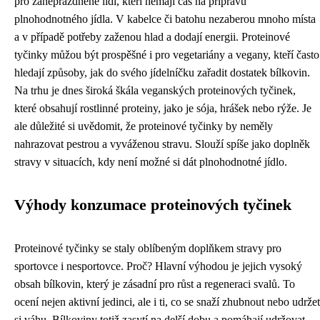
pro zaneprázdněné lidi, kteří nemají čas na přípravu
plnohodnotného jídla. V kabelce či batohu nezaberou mnoho místa
a v případě potřeby zaženou hlad a dodají energii. Proteinové
tyčinky můžou být prospěšné i pro vegetariány a vegany, kteří často
hledají způsoby, jak do svého jídelníčku zařadit dostatek bílkovin.
Na trhu je dnes široká škála veganských proteinových tyčinek,
které obsahují rostlinné proteiny, jako je sója, hrášek nebo rýže. Je
ale důležité si uvědomit, že proteinové tyčinky by neměly
nahrazovat pestrou a vyváženou stravu. Slouží spíše jako doplněk
stravy v situacích, kdy není možné si dát plnohodnotné jídlo.
Výhody konzumace proteinových tyčinek
Proteinové tyčinky se staly oblíbeným doplňkem stravy pro
sportovce i nesportovce. Proč? Hlavní výhodou je jejich vysoký
obsah bílkovin, který je zásadní pro růst a regeneraci svalů. To
ocení nejen aktivní jedinci, ale i ti, co se snaží zhubnout nebo udržet
si váhu. Bílkoviny totiž zasytí na delší dobu a pomáhají udržovat