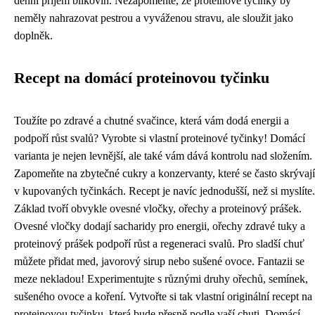
denní příjem bílkovin. Nezapomeňte, že proteinové tyčinky by
neměly nahrazovat pestrou a vyváženou stravu, ale sloužit jako
doplněk.
Recept na domácí proteinovou tyčinku
Toužíte po zdravé a chutné svačince, která vám dodá energii a
podpoří růst svalů? Vyrobte si vlastní proteinové tyčinky! Domácí
varianta je nejen levnější, ale také vám dává kontrolu nad složením.
Zapomeňte na zbytečné cukry a konzervanty, které se často skrývají
v kupovaných tyčinkách. Recept je navíc jednodušší, než si myslíte.
Základ tvoří obvykle ovesné vločky, ořechy a proteinový prášek.
Ovesné vločky dodají sacharidy pro energii, ořechy zdravé tuky a
proteinový prášek podpoří růst a regeneraci svalů. Pro sladší chuť
můžete přidat med, javorový sirup nebo sušené ovoce. Fantazii se
meze nekladou! Experimentujte s různými druhy ořechů, semínek,
sušeného ovoce a koření. Vytvořte si tak vlastní originální recept na
proteinovou tyčinku, která bude přesně podle vaší chuti. Domácí