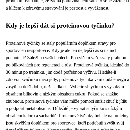
produktů. Pamatujte, že žádná potravina není sama o sobě zázračná
a klíčem k zdravému stravování je pestrost a vyváženost.
Kdy je lepší dát si proteinovou tyčinku?
Proteinové tyčinky se staly populárním doplňkem stravy pro
sportovce i nesportovce. Kdy je ale ten nejlepší čas si na nich
pochutnat? Záleží na vašich cílech. Po cvičení vaše svaly prahnou
po bílkovinách pro regeneraci a růst. Proteinová tyčinka, ideálně do
30 minut po tréninku, jim dodá potřebnou výživu. Hledáte-li
zdravou svačinku mezi jídly, proteinová tyčinka vám dodá energii a
zasytí na delší dobu, než sladkosti. Vyberte si tyčinku s vysokým
obsahem bílkovin a nízkým obsahem cukru. Pokud se snažíte
zhubnout, proteinová tyčinka vám může pomoci snížit chuť k jídlu
a podpořit metabolismus. Důležité je vybrat si tyčinku s nízkým
obsahem kalorií a sacharidů. Proteinové tyčinky bohaté na proteiny
jsou skvělým doplňkem pro sportovce, kteří potřebují zvýšit svůj