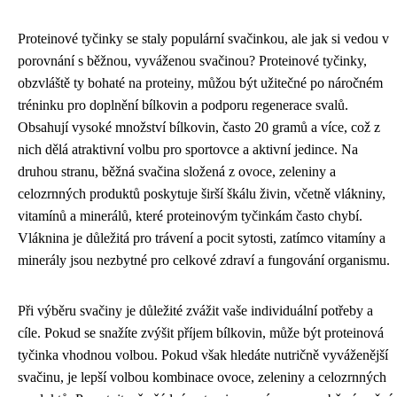
Proteinové tyčinky se staly populární svačinkou, ale jak si vedou v
porovnání s běžnou, vyváženou svačinou? Proteinové tyčinky,
obzvláště ty bohaté na proteiny, můžou být užitečné po náročném
tréninku pro doplnění bílkovin a podporu regenerace svalů.
Obsahují vysoké množství bílkovin, často 20 gramů a více, což z
nich dělá atraktivní volbu pro sportovce a aktivní jedince. Na
druhou stranu, běžná svačina složená z ovoce, zeleniny a
celozrnných produktů poskytuje širší škálu živin, včetně vlákniny,
vitamínů a minerálů, které proteinovým tyčinkám často chybí.
Vláknina je důležitá pro trávení a pocit sytosti, zatímco vitamíny a
minerály jsou nezbytné pro celkové zdraví a fungování organismu.
Při výběru svačiny je důležité zvážit vaše individuální potřeby a
cíle. Pokud se snažíte zvýšit příjem bílkovin, může být proteinová
tyčinka vhodnou volbou. Pokud však hledáte nutričně vyváženější
svačinu, je lepší volbou kombinace ovoce, zeleniny a celozrnných