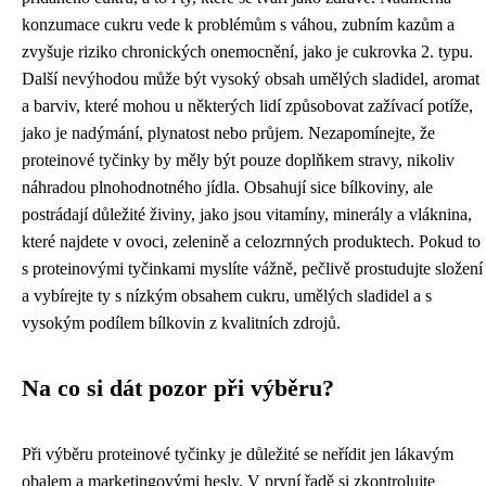
konzumace cukru vede k problémům s váhou, zubním kazům a
zvyšuje riziko chronických onemocnění, jako je cukrovka 2. typu.
Další nevýhodou může být vysoký obsah umělých sladidel, aromat
a barviv, které mohou u některých lidí způsobovat zažívací potíže,
jako je nadýmání, plynatost nebo průjem. Nezapomínejte, že
proteinové tyčinky by měly být pouze doplňkem stravy, nikoliv
náhradou plnohodnotného jídla. Obsahují sice bílkoviny, ale
postrádají důležité živiny, jako jsou vitamíny, minerály a vláknina,
které najdete v ovoci, zelenině a celozrnných produktech. Pokud to
s proteinovými tyčinkami myslíte vážně, pečlivě prostudujte složení
a vybírejte ty s nízkým obsahem cukru, umělých sladidel a s
vysokým podílem bílkovin z kvalitních zdrojů.
Na co si dát pozor při výběru?
Při výběru proteinové tyčinky je důležité se neřídit jen lákavým
obalem a marketingovými hesly. V první řadě si zkontrolujte