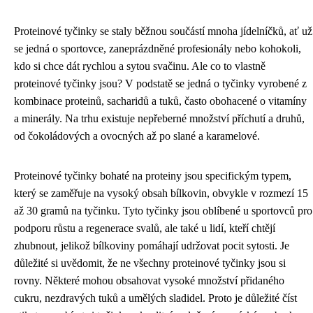
Proteinové tyčinky se staly běžnou součástí mnoha jídelníčků, ať už
se jedná o sportovce, zaneprázdněné profesionály nebo kohokoli,
kdo si chce dát rychlou a sytou svačinu. Ale co to vlastně
proteinové tyčinky jsou? V podstatě se jedná o tyčinky vyrobené z
kombinace proteinů, sacharidů a tuků, často obohacené o vitamíny
a minerály. Na trhu existuje nepřeberné množství příchutí a druhů,
od čokoládových a ovocných až po slané a karamelové.
Proteinové tyčinky bohaté na proteiny jsou specifickým typem,
který se zaměřuje na vysoký obsah bílkovin, obvykle v rozmezí 15
až 30 gramů na tyčinku. Tyto tyčinky jsou oblíbené u sportovců pro
podporu růstu a regenerace svalů, ale také u lidí, kteří chtějí
zhubnout, jelikož bílkoviny pomáhají udržovat pocit sytosti. Je
důležité si uvědomit, že ne všechny proteinové tyčinky jsou si
rovny. Některé mohou obsahovat vysoké množství přidaného
cukru, nezdravých tuků a umělých sladidel. Proto je důležité číst