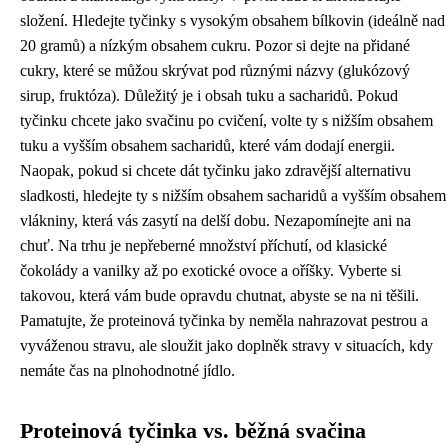
složení. Hledejte tyčinky s vysokým obsahem bílkovin (ideálně nad
20 gramů) a nízkým obsahem cukru. Pozor si dejte na přidané
cukry, které se můžou skrývat pod různými názvy (glukózový
sirup, fruktóza). Důležitý je i obsah tuku a sacharidů. Pokud
tyčinku chcete jako svačinu po cvičení, volte ty s nižším obsahem
tuku a vyšším obsahem sacharidů, které vám dodají energii.
Naopak, pokud si chcete dát tyčinku jako zdravější alternativu
sladkosti, hledejte ty s nižším obsahem sacharidů a vyšším obsahem
vlákniny, která vás zasytí na delší dobu. Nezapomínejte ani na
chuť. Na trhu je nepřeberné množství příchutí, od klasické
čokolády a vanilky až po exotické ovoce a oříšky. Vyberte si
takovou, která vám bude opravdu chutnat, abyste se na ni těšili.
Pamatujte, že proteinová tyčinka by neměla nahrazovat pestrou a
vyváženou stravu, ale sloužit jako doplněk stravy v situacích, kdy
nemáte čas na plnohodnotné jídlo.
Proteinová tyčinka vs. běžná svačina