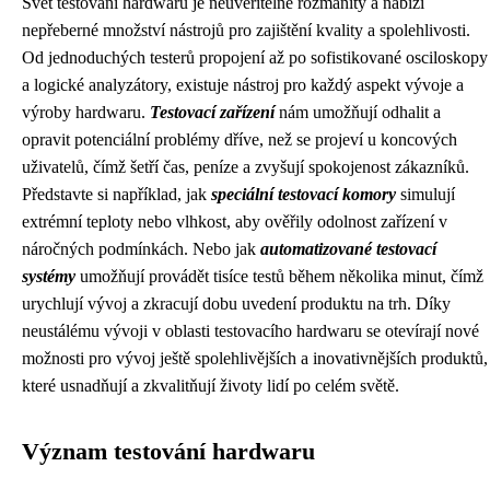
Svět testování hardwaru je neuvěřitelně rozmanitý a nabízí
nepřeberné množství nástrojů pro zajištění kvality a spolehlivosti.
Od jednoduchých testerů propojení až po sofistikované osciloskopy
a logické analyzátory, existuje nástroj pro každý aspekt vývoje a
výroby hardwaru.
Testovací zařízení
nám umožňují odhalit a
opravit potenciální problémy dříve, než se projeví u koncových
uživatelů, čímž šetří čas, peníze a zvyšují spokojenost zákazníků.
Představte si například, jak
speciální testovací komory
simulují
extrémní teploty nebo vlhkost, aby ověřily odolnost zařízení v
náročných podmínkách. Nebo jak
automatizované testovací
systémy
umožňují provádět tisíce testů během několika minut, čímž
urychlují vývoj a zkracují dobu uvedení produktu na trh. Díky
neustálému vývoji v oblasti testovacího hardwaru se otevírají nové
možnosti pro vývoj ještě spolehlivějších a inovativnějších produktů,
které usnadňují a zkvalitňují životy lidí po celém světě.
Význam testování hardwaru