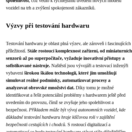
spolehlivost
, což vedlo k rychlejšímu uvedení nových modelů
vozidel na trh a zvýšení spokojenosti zákazníků.
Výzvy při testování hardwaru
Testování hardwaru je oblast plná výzev, ale zároveň i fascinujících
příležitostí.
Stále rostoucí komplexnost zařízení, od miniaturních
senzorů až po superpočítače, vyžaduje inovativní přístupy a
sofistikované nástroje.
Naštěstí jsou vývojáři a testovací inženýři
vybaveni
širokou škálou technologií, které jim umožňují
simulovat reálné podmínky, automatizovat procesy a
analyzovat obrovské množství dat.
Díky tomu je možné
identifikovat a řešit potenciální problémy s hardwarem ještě před
uvedením do provozu, čímž se zvyšuje jeho spolehlivost a
bezpečnost.
Příkladem může být vývoj autonomních vozidel, kde
důkladné testování hardwaru hraje klíčovou roli v zajištění
bezpečnosti cestujících i chodců.
S rostoucí digitalizací a
automatizací se bude testování hardwaru stávat stále důležitějším