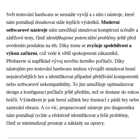
Svět testování hardwaru se neustále vyvíjí a s ním i nástroje, které
nám pomáhají dosahovat stále lepších výsledků.
Moderní
softwarové nástroje
nám umožňují simulovat komplexní scénáře a
zátěžové testy, čímž
identifikujeme potenciální problémy
ještě před
uvedením produktu na trh. Díky tomu se
zvyšuje spolehlivost a
výkon zařízení
, což vede k větší spokojenosti zákazníků.
Představte si například vývoj nového herního počítače. Díky
nástrojům pro testování hardwaru mohou vývojáři simulovat hraní
nejnáročnějších her a identifikovat případné přehřívání komponentů
nebo softwarové nekompatibility. To jim umožňuje optimalizovat
design a konfiguraci počítače ještě předtím, než se dostane do rukou
hráčů. Výsledkem je pak herní zážitek bez frustrací z pádů hry nebo
zamrzání obrazu. A co víc, propracované nástroje pro diagnostiku
nám pomáhají rychle a efektivně identifikovat a řešit problémy,
čímž se minimalizují prostoje a náklady na opravy.