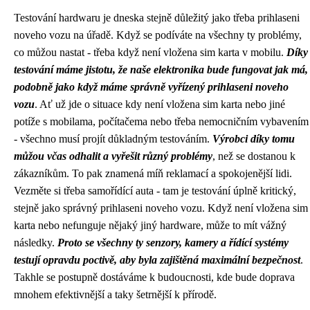
Testování hardwaru je dneska stejně důležitý jako třeba
prihlaseni
noveho vozu
na úřadě. Když se podíváte na všechny ty problémy,
co můžou nastat - třeba když
není vložena sim karta
v mobilu.
Díky
testování máme jistotu, že naše elektronika bude fungovat jak má,
podobně jako když máme správně vyřízený prihlaseni noveho
vozu
. Ať už jde o situace kdy není vložena sim karta nebo jiné
potíže s mobilama, počítačema nebo třeba nemocničním vybavením
- všechno musí projít důkladným testováním.
Výrobci díky tomu
můžou včas odhalit a vyřešit různý problémy
, než se dostanou k
zákazníkům. To pak znamená míň reklamací a spokojenější lidi.
Vezměte si třeba samořídící auta - tam je testování úplně kritický,
stejně jako správný prihlaseni noveho vozu. Když není vložena sim
karta nebo nefunguje nějaký jiný hardware, může to mít vážný
následky.
Proto se všechny ty senzory, kamery a řídící systémy
testují opravdu poctivě, aby byla zajištěná maximální bezpečnost
.
Takhle se postupně dostáváme k budoucnosti, kde bude doprava
mnohem efektivnější a taky šetrnější k přírodě.