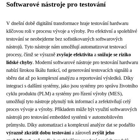
Softwarové nástroje pro testování
V dnešní době digitální transformace hraje testování hardwaru
klíčovou roli v procesu vývoje a výroby. Pro efektivní a spolehlivé
testování se neobejdeme bez sofistikovaných softwarových
nástrojů. Tyto nástroje nám umožňují automatizovat testovací
procesy, čímž se výrazně
zvyšuje efektivita
a
snižuje se riziko
lidské chyby
. Moderní softwarové nástroje pro testování hardwaru
nabízí širokou škálu funkcí, od generování testovacích signálů a
sběru dat až po komplexní analýzu a reportování výsledků. Díky
integraci s dalšími systémy, jako jsou systémy pro správu životního
cyklu produktu (PLM) a systémy pro řízení výroby (MES),
umožňují tyto nástroje plynulý tok informací a zefektivňují celý
proces vývoje a výroby. Příkladem může být využití softwarových
nástrojů pro testování embedded systémů v automobilovém
průmyslu. Díky automatizaci a komplexní analýze dat se podařilo
výrazně zkrátit dobu testování
a zároveň
zvýšit jeho