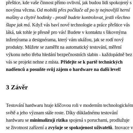
přeštice, kde vaše činnost přímo ovlivní, jak budou lidi spokojený s
novýma věcma.
Od mobilů přes počítače až po ty nejnovější herní
mašiny a chytré hodinky - prostě budete kontrolovat, jestli všechno
šlape jak má.
Když vás baví nové technologie a
práce přeštice
vás
láká, tak tohle je přesně pro vás! Budete v kontaktu s šikovnýma
inženýrama a designérama, který vám ukážou, jak se rodí nový
produkty. Můžete se zaměřit na automatický testování, měření
výkonu nebo třeba hledání bezpečnostních slabin - každopádně bez
vás se projekt nehne z místa.
Přidejte se k partě technických
nadšenců a posuňte svůj zájem o hardware na další level!
3 Závěr
Testování hardwaru hraje klíčovou roli v moderním technologickém
světě a jeho význam stále roste. Díky důkladnému testování
hardwaru se
minimalizují rizika
spojená s poruchami, prodlužuje
se životnost zařízení a
zvyšuje se spokojenost uživatelů
. Inovace v