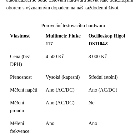
oborem s významným dopadem na náš každodenní život.
Porovnání testovacího hardwaru
Vlastnost
Multimetr Fluke
Oscilloskop Rigol
117
DS1104Z
Cena (bez
4 500 Kč
8 000 Kč
DPH)
Přenosnost
Vysoká (kapesní)
Střední (stolní)
Měření napětí
Ano (AC/DC)
Ano (AC/DC)
Měření
Ano (AC/DC)
Ne
proudu
Měření
Ano
Ano
frekvence