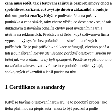
cena musí sedět, tak i testování zajišťuje bezproblémový chod a
spolehlivost zařízení, což zvyšuje důvěru zákazníků a buduje
dobrou pověst značky.
Když se podíváte třeba na poštovní
poukázka a cena služeb, taky chcete vědět, co dostanete - stejně tak
důkladným testováním odhalíte chyby před uvedením na trh a
ušetříte na reklamacích. Představte si třeba, když softwarová firma
vypustí nový systém bez pořádného otestování na různých
počítačích. To je pak průšvih - aplikace nefungují, všechno padá a
lidi jsou naštvaní.
Kdyby ale všechno pořádně otestovali, systém by
běžel jak má a zákazníci by byli spokojení
. Prostě se vyplatí do toho
na začátku zainvestovat - vrátí se to v podobě menších výdajů,
spokojených zákazníků a lepší pozice na trhu.
1 Certifikace a standardy
Když se bavíme o testování hardwaru, je to podobný proces jako
třeba
plná moc na přepis auta
- musí to být precizní a podle