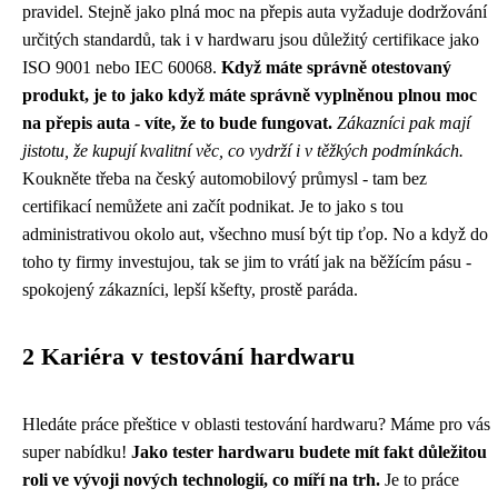
pravidel. Stejně jako plná moc na přepis auta vyžaduje dodržování
určitých standardů, tak i v hardwaru jsou důležitý certifikace jako
ISO 9001 nebo IEC 60068.
Když máte správně otestovaný
produkt, je to jako když máte správně vyplněnou plnou moc
na přepis auta - víte, že to bude fungovat.
Zákazníci pak mají
jistotu, že kupují kvalitní věc, co vydrží i v těžkých podmínkách.
Koukněte třeba na český automobilový průmysl - tam bez
certifikací nemůžete ani začít podnikat. Je to jako s tou
administrativou okolo aut, všechno musí být tip ťop. No a když do
toho ty firmy investujou, tak se jim to vrátí jak na běžícím pásu -
spokojený zákazníci, lepší kšefty, prostě paráda.
2 Kariéra v testování hardwaru
Hledáte práce přeštice v oblasti testování hardwaru? Máme pro vás
super nabídku!
Jako tester hardwaru budete mít fakt důležitou
roli ve vývoji nových technologií, co míří na trh.
Je to práce