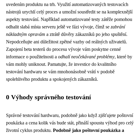
uvedením produktu na trh. Využití automatizovaných testovacích
nástrojů urychlí celý proces a umožní soustředit se na komplexnější
aspekty testování. Například automatizované testy zátěže pomohou
odhalit slabá místa serveru ještě ve fázi vývoje, čímž se
zabrání
nákladným opravám
a ztrátě důvěry zákazníků po jeho spuštění.
Nepodceňujte ani důležitost zpětné vazby od reálných uživatelů.
Zapojení beta testerů do procesu vývoje vám poskytne cenné
informace o použitelnosti a
odhalí neočekávané problémy
, které by
vám mohly uniknout. Pamatujte, že investice do kvalitního
testování hardwaru se vám mnohonásobně vrátí v podobě
spolehlivého produktu a spokojených zákazníků.
0 Výhody správného testování
Správné testování hardwaru, podobně jako když zjišťujete
poštovní
poukázka a cena
kolik vás bude stát, přináší spoustu výhod pro celý
životní cyklus produktu.
Podobně jako poštovní poukázka a