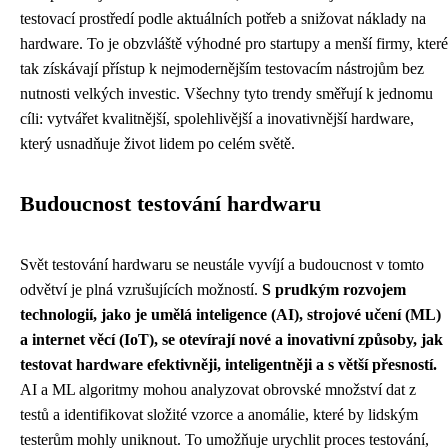
testovací prostředí podle aktuálních potřeb a snižovat náklady na
hardware. To je obzvláště výhodné pro startupy a menší firmy, které
tak získávají přístup k nejmodernějším testovacím nástrojům bez
nutnosti velkých investic. Všechny tyto trendy směřují k jednomu
cíli: vytvářet kvalitnější, spolehlivější a inovativnější hardware,
který usnadňuje život lidem po celém světě.
Budoucnost testování hardwaru
Svět testování hardwaru se neustále vyvíjí a budoucnost v tomto
odvětví je plná vzrušujících možností.
S prudkým rozvojem
technologií, jako je umělá inteligence (AI), strojové učení (ML)
a internet věcí (IoT), se otevírají nové a inovativní způsoby, jak
testovat hardware efektivněji, inteligentněji a s větší přesností.
AI a ML algoritmy mohou analyzovat obrovské množství dat z
testů a identifikovat složité vzorce a anomálie, které by lidským
testerům mohly uniknout. To umožňuje urychlit proces testování,