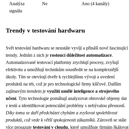
Analýza
Ne
Ano (4 kanály)
signálu
Trendy v testování hardwaru
Svět testování hardwaru se neustále vyvíjí a přináší nové fascinující
trendy. Jedním z nich je
rostoucí důležitost automatizace
.
Automatizované testovací platformy zrychlují procesy, zvyšují
efektivitu a umožňují technikům soustředit se na komplexnější
úkoly. Tím se otevírají dveře k rychlejšímu vývoji a uvedení
produktů na trh, což je pro technologické firmy klíčové. Dalším
zajímavým trendem je
využití umělé inteligence a strojového
učení
. Tyto technologie pomáhají analyzovat obrovské objemy dat
z testů a identifikovat potenciální problémy s nebývalou přesností.
Díky tomu se daří předcházet chybám a zvyšovat spolehlivost
produktů, což vede k větší spokojenosti zákazníků.
Zároveň se stále
více prosazuje
testování v cloudu
, které umožňuje firmám škálovat