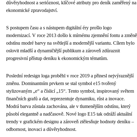
důvěryhodnost a serióznost, klíčové atributy pro deník zaměřený na
ekonomické zpravodajství.
S postupem času a s nástupem digitální éry prošlo logo
modernizací. V roce 2013 došlo k mírnému zjemnění fontu a změně
odstínu modré barvy na světlejší a modernější variantu. Cílem bylo
oslovit mladší a dynamičtější publikum a zároveň zdůraznit
progresivní přístup deníku k ekonomickým tématům.
Poslední redesign loga proběhl v roce 2019 a přinesl nejvýraznější
změnu. Dominantním prvkem se stal symbol e15 tvořený
stylizovaným „e“ a číslicí „15“. Tento symbol, inspirovaný světem
finančních grafů a dat, reprezentuje dynamiku, růst a inovace.
Modrá barva zůstala zachována, ale v tlumenějším odstínu, který
působí elegantně a nadčasově. Nové logo E15 tak odráží aktuální
trendy v grafickém designu a zároveň ztělesňuje hodnoty deníku –
odbornost, inovaci a důvěryhodnost.