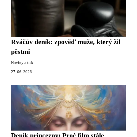
Rváčův deník: zpověď muže, který žil
pěstmi
Noviny a tisk
27. 06. 2026
Deník princezny: Proč film stále