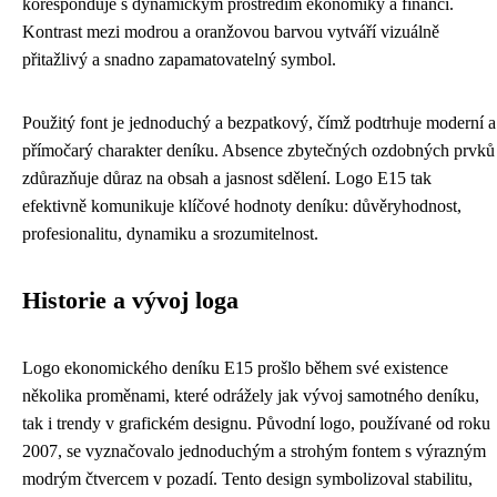
koresponduje s dynamickým prostředím ekonomiky a financí.
Kontrast mezi modrou a oranžovou barvou vytváří vizuálně
přitažlivý a snadno zapamatovatelný symbol.
Použitý font je jednoduchý a bezpatkový, čímž podtrhuje moderní a
přímočarý charakter deníku. Absence zbytečných ozdobných prvků
zdůrazňuje důraz na obsah a jasnost sdělení. Logo E15 tak
efektivně komunikuje klíčové hodnoty deníku: důvěryhodnost,
profesionalitu, dynamiku a srozumitelnost.
Historie a vývoj loga
Logo ekonomického deníku E15 prošlo během své existence
několika proměnami, které odrážely jak vývoj samotného deníku,
tak i trendy v grafickém designu. Původní logo, používané od roku
2007, se vyznačovalo jednoduchým a strohým fontem s výrazným
modrým čtvercem v pozadí. Tento design symbolizoval stabilitu,