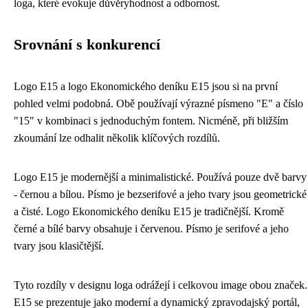
loga, které evokuje důvěryhodnost a odbornost.
Srovnání s konkurencí
Logo E15 a logo Ekonomického deníku E15 jsou si na první
pohled velmi podobná. Obě používají výrazné písmeno "E" a číslo
"15" v kombinaci s jednoduchým fontem. Nicméně, při bližším
zkoumání lze odhalit několik klíčových rozdílů.
Logo E15 je modernější a minimalistické. Používá pouze dvě barvy
- černou a bílou. Písmo je bezserifové a jeho tvary jsou geometrické
a čisté. Logo Ekonomického deníku E15 je tradičnější. Kromě
černé a bílé barvy obsahuje i červenou. Písmo je serifové a jeho
tvary jsou klasičtější.
Tyto rozdíly v designu loga odrážejí i celkovou image obou značek.
E15 se prezentuje jako moderní a dynamický zpravodajský portál,