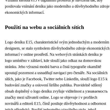
Vizuální identita e15 v digitálním prostředí je navržena tak, aby
posilovala vnímání deníku jako moderního a důvěryhodného zdroje
ekonomických informací.
Použití na webu a sociálních sítích
Logo deníku E15, charakteristické svým jednoduchým a moderním
designem, se stalo symbolem důvěryhodného zdroje ekonomických
informací v online prostředí. Na webových stránkách deníku je
logo umístěno v záhlaví, kde slouží jako odkaz na domovskou
stránku. Jeho výrazná modrá barva a čistá typografie okamžitě
upoutají pozornost a usnadňují navigaci pro čtenáře. Na sociálních
sítích, jako je Facebook, Twitter nebo LinkedIn, slouží logo E15 k
budování značky a oslovení širšího publika. Pravidelně sdílený
obsah doplněný o logo deníku zvyšuje viditelnost a узнаваемость
značky mezi uživateli online. Logo se objevuje i v profilech
novinářů a editorů E15, čímž posiluje důvěryhodnost a odbornost
jejich příspěvků. Použití jednotného vizuálního stylu, jehož