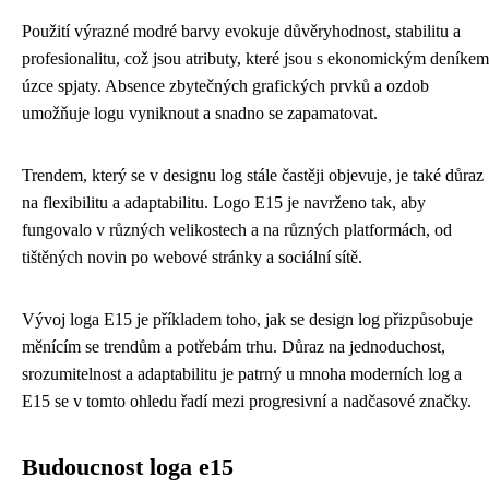
Použití výrazné modré barvy evokuje důvěryhodnost, stabilitu a
profesionalitu, což jsou atributy, které jsou s ekonomickým deníkem
úzce spjaty. Absence zbytečných grafických prvků a ozdob
umožňuje logu vyniknout a snadno se zapamatovat.
Trendem, který se v designu log stále častěji objevuje, je také důraz
na flexibilitu a adaptabilitu. Logo E15 je navrženo tak, aby
fungovalo v různých velikostech a na různých platformách, od
tištěných novin po webové stránky a sociální sítě.
Vývoj loga E15 je příkladem toho, jak se design log přizpůsobuje
měnícím se trendům a potřebám trhu. Důraz na jednoduchost,
srozumitelnost a adaptabilitu je patrný u mnoha moderních log a
E15 se v tomto ohledu řadí mezi progresivní a nadčasové značky.
Budoucnost loga e15