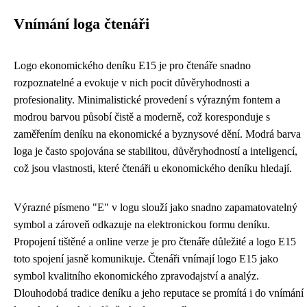
Vnímání loga čtenáři
Logo ekonomického deníku E15 je pro čtenáře snadno
rozpoznatelné a evokuje v nich pocit důvěryhodnosti a
profesionality. Minimalistické provedení s výrazným fontem a
modrou barvou působí čistě a moderně, což koresponduje s
zaměřením deníku na ekonomické a byznysové dění. Modrá barva
loga je často spojována se stabilitou, důvěryhodností a inteligencí,
což jsou vlastnosti, které čtenáři u ekonomického deníku hledají.
Výrazné písmeno "E" v logu slouží jako snadno zapamatovatelný
symbol a zároveň odkazuje na elektronickou formu deníku.
Propojení tištěné a online verze je pro čtenáře důležité a logo E15
toto spojení jasně komunikuje. Čtenáři vnímají logo E15 jako
symbol kvalitního ekonomického zpravodajství a analýz.
Dlouhodobá tradice deníku a jeho reputace se promítá i do vnímání