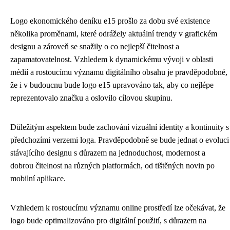
Logo ekonomického deníku e15 prošlo za dobu své existence
několika proměnami, které odrážely aktuální trendy v grafickém
designu a zároveň se snažily o co nejlepší čitelnost a
zapamatovatelnost. Vzhledem k dynamickému vývoji v oblasti
médií a rostoucímu významu digitálního obsahu je pravděpodobné,
že i v budoucnu bude logo e15 upravováno tak, aby co nejlépe
reprezentovalo značku a oslovilo cílovou skupinu.
Důležitým aspektem bude zachování vizuální identity a kontinuity s
předchozími verzemi loga. Pravděpodobně se bude jednat o evoluci
stávajícího designu s důrazem na jednoduchost, modernost a
dobrou čitelnost na různých platformách, od tištěných novin po
mobilní aplikace.
Vzhledem k rostoucímu významu online prostředí lze očekávat, že
logo bude optimalizováno pro digitální použití, s důrazem na