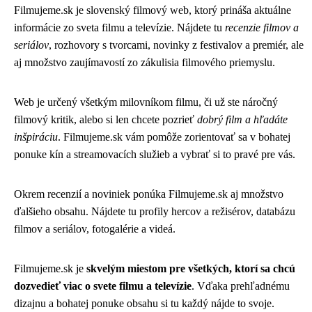
Filmujeme.sk je slovenský filmový web, ktorý prináša aktuálne
informácie zo sveta filmu a televízie. Nájdete tu
recenzie filmov a
seriálov
, rozhovory s tvorcami, novinky z festivalov a premiér, ale
aj množstvo zaujímavostí zo zákulisia filmového priemyslu.
Web je určený všetkým milovníkom filmu, či už ste náročný
filmový kritik, alebo si len chcete pozrieť
dobrý film a hľadáte
inšpiráciu
. Filmujeme.sk vám pomôže zorientovať sa v bohatej
ponuke kín a streamovacích služieb a vybrať si to pravé pre vás.
Okrem recenzií a noviniek ponúka Filmujeme.sk aj množstvo
ďalšieho obsahu. Nájdete tu profily hercov a režisérov, databázu
filmov a seriálov, fotogalérie a videá.
Filmujeme.sk je
skvelým miestom pre všetkých, ktorí sa chcú
dozvedieť viac o svete filmu a televízie
. Vďaka prehľadnému
dizajnu a bohatej ponuke obsahu si tu každý nájde to svoje.