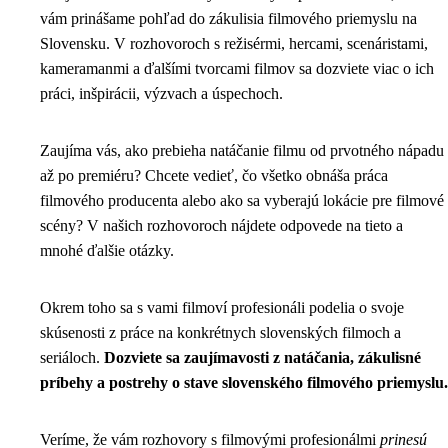
vám prinášame pohľad do zákulisia filmového priemyslu na
Slovensku. V rozhovoroch s režisérmi, hercami, scenáristami,
kameramanmi a ďalšími tvorcami filmov sa dozviete viac o ich
práci, inšpirácii, výzvach a úspechoch.
Zaujíma vás, ako prebieha natáčanie filmu od prvotného nápadu
až po premiéru? Chcete vedieť, čo všetko obnáša práca
filmového producenta alebo ako sa vyberajú lokácie pre filmové
scény? V našich rozhovoroch nájdete odpovede na tieto a
mnohé ďalšie otázky.
Okrem toho sa s vami filmoví profesionáli podelia o svoje
skúsenosti z práce na konkrétnych slovenských filmoch a
seriáloch.
Dozviete sa zaujímavosti z natáčania, zákulisné
príbehy a postrehy o stave slovenského filmového priemyslu.
Veríme, že vám rozhovory s filmovými profesionálmi
prinesú