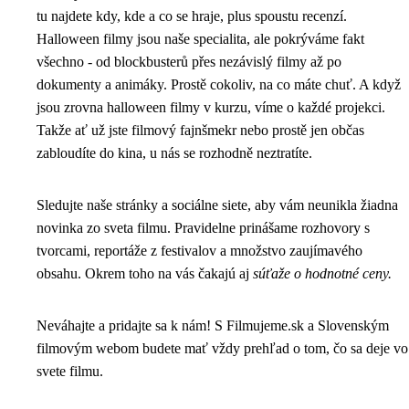
tu najdete kdy, kde a co se hraje, plus spoustu recenzí.
Halloween filmy jsou naše specialita, ale pokrýváme fakt
všechno - od blockbusterů přes nezávislý filmy až po
dokumenty a animáky. Prostě cokoliv, na co máte chuť. A když
jsou zrovna halloween filmy v kurzu, víme o každé projekci.
Takže ať už jste filmový fajnšmekr nebo prostě jen občas
zabloudíte do kina, u nás se rozhodně neztratíte.
Sledujte naše stránky a sociálne siete, aby vám neunikla žiadna
novinka zo sveta filmu. Pravidelne prinášame rozhovory s
tvorcami, reportáže z festivalov a množstvo zaujímavého
obsahu. Okrem toho na vás čakajú aj
súťaže o hodnotné ceny.
Neváhajte a pridajte sa k nám! S Filmujeme.sk a Slovenským
filmovým webom budete mať vždy prehľad o tom, čo sa deje vo
svete filmu.