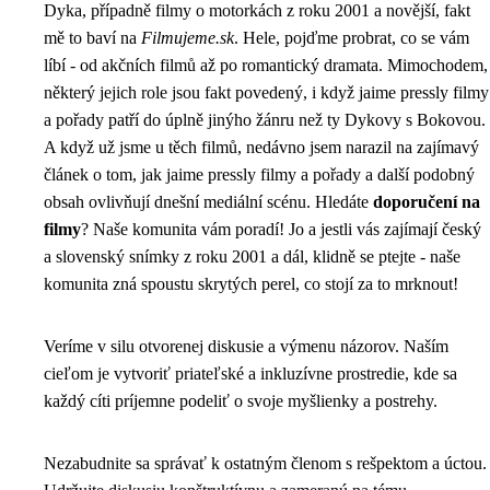
Dyka, případně filmy o motorkách z roku 2001 a novější, fakt
mě to baví na
Filmujeme.sk
. Hele, pojďme probrat, co se vám
líbí - od akčních filmů až po romantický dramata. Mimochodem,
některý jejich role jsou fakt povedený, i když jaime pressly filmy
a pořady patří do úplně jinýho žánru než ty Dykovy s Bokovou.
A když už jsme u těch filmů,
nedávno jsem narazil na zajímavý
článek
o tom, jak jaime pressly filmy a pořady a další podobný
obsah ovlivňují dnešní mediální scénu. Hledáte
doporučení na
filmy
? Naše komunita vám poradí! Jo a jestli vás zajímají český
a slovenský snímky z roku 2001 a dál, klidně se ptejte - naše
komunita zná spoustu skrytých perel, co stojí za to mrknout!
Veríme v silu otvorenej diskusie a výmenu názorov. Naším
cieľom je vytvoriť priateľské a inkluzívne prostredie, kde sa
každý cíti príjemne podeliť o svoje myšlienky a postrehy.
Nezabudnite sa správať k ostatným členom s rešpektom a úctou.