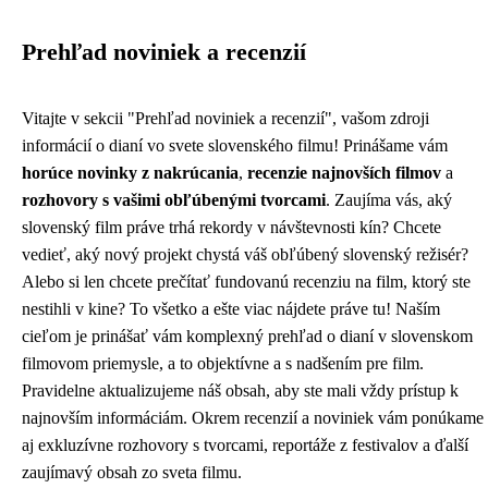
Prehľad noviniek a recenzií
Vitajte v sekcii "Prehľad noviniek a recenzií", vašom zdroji
informácií o dianí vo svete slovenského filmu! Prinášame vám
horúce novinky z nakrúcania
,
recenzie najnovších filmov
a
rozhovory s vašimi obľúbenými tvorcami
. Zaujíma vás, aký
slovenský film práve trhá rekordy v návštevnosti kín? Chcete
vedieť, aký nový projekt chystá váš obľúbený slovenský režisér?
Alebo si len chcete prečítať fundovanú recenziu na film, ktorý ste
nestihli v kine? To všetko a ešte viac nájdete práve tu! Naším
cieľom je prinášať vám komplexný prehľad o dianí v slovenskom
filmovom priemysle, a to objektívne a s nadšením pre film.
Pravidelne aktualizujeme náš obsah, aby ste mali vždy prístup k
najnovším informáciám. Okrem recenzií a noviniek vám ponúkame
aj exkluzívne rozhovory s tvorcami, reportáže z festivalov a ďalší
zaujímavý obsah zo sveta filmu.