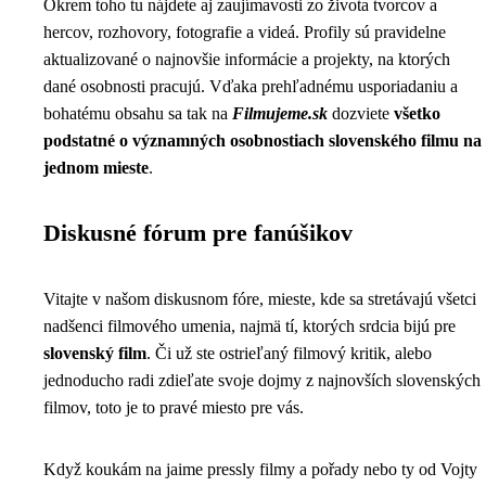
Okrem toho tu nájdete aj zaujímavosti zo života tvorcov a
hercov, rozhovory, fotografie a videá. Profily sú pravidelne
aktualizované o najnovšie informácie a projekty, na ktorých
dané osobnosti pracujú. Vďaka prehľadnému usporiadaniu a
bohatému obsahu sa tak na
Filmujeme.sk
dozviete
všetko
podstatné o významných osobnostiach slovenského filmu na
jednom mieste
.
Diskusné fórum pre fanúšikov
Vitajte v našom diskusnom fóre, mieste, kde sa stretávajú všetci
nadšenci filmového umenia, najmä tí, ktorých srdcia bijú pre
slovenský film
. Či už ste ostrieľaný filmový kritik, alebo
jednoducho radi zdieľate svoje dojmy z najnovších slovenských
filmov, toto je to pravé miesto pre vás.
Když koukám na jaime pressly filmy a pořady nebo ty od Vojty