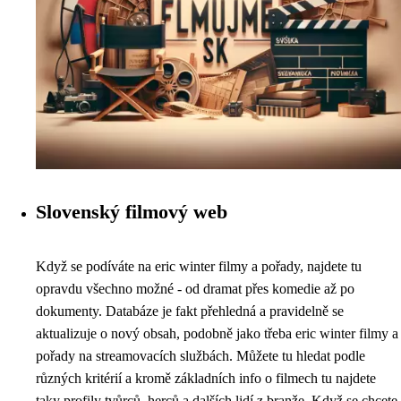
Slovenský filmový web
Když se podíváte na eric winter filmy a pořady, najdete tu
opravdu všechno možné - od dramat přes komedie až po
dokumenty. Databáze je fakt přehledná a pravidelně se
aktualizuje o nový obsah, podobně jako třeba
eric winter filmy a
pořady
na streamovacích službách. Můžete tu hledat podle
různých kritérií a kromě základních info o filmech tu najdete
taky profily tvůrců, herců a dalších lidí z branže. Když se chcete