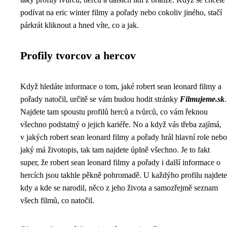
podívat na eric winter filmy a pořady nebo cokoliv jiného, stačí
párkrát kliknout a hned víte, co a jak.
Profily tvorcov a hercov
Když hledáte informace o tom, jaké robert sean leonard filmy a
pořady natočil, určitě se vám budou hodit stránky
Filmujeme.sk
.
Najdete tam spoustu profilů herců a tvůrců, co vám řeknou
všechno podstatný o jejich kariéře. No a když vás třeba zajímá,
v jakých robert sean leonard filmy a pořady hrál hlavní role nebo
jaký má životopis, tak tam najdete úplně všechno. Je to fakt
super, že
robert sean leonard filmy a pořady
i další informace o
hercích jsou takhle pěkně pohromadě. U každýho profilu najdete
kdy a kde se narodil, něco z jeho života a samozřejmě seznam
všech filmů, co natočil.