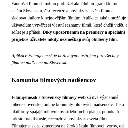
Fanoušci filmu si mohou prohlížet aktuální program kin po
celém Slovensku, číst recenze a novinky ze světa filmu a
sledovat trailery k nejnovějším filmům. Aplikace také umožňuje
uživatelům vytvářet si vlastní seznamy filmů, které chtějí vidět, a
sdílet je s přáteli.
Díky upozorněním na premiéry a speciální
projekce uživatelé nikdy nezmeškají svůj oblíbený film.
Aplikace Filmujeme.sk je nezbytným nástrojem pro všechny
filmové nadšence na Slovensku.
Komunita filmových nadšencov
Filmujeme.sk
a
Slovenský filmový web
sú dva významné
piliere slovenskej online komunity filmových nadšencov. Tieto
platformy spájajú milovníkov strieborného plátna, ponúkajú
priestor na diskusie, recenzie a novinky zo sveta filmu.
Filmujeme.sk sa zameriava na širokú škálu filmovej tvorby, od