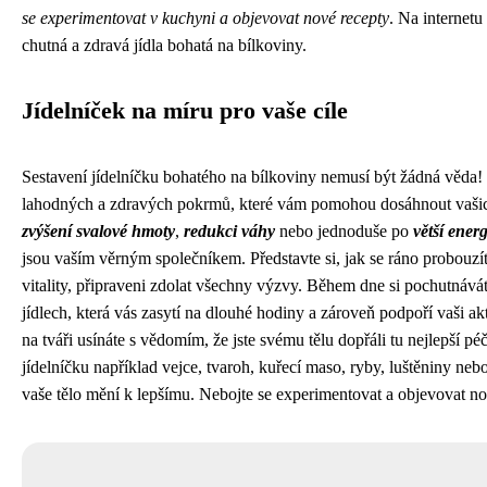
se experimentovat v kuchyni a objevovat nové recepty
. Na internetu
chutná a zdravá jídla bohatá na bílkoviny.
Jídelníček na míru pro vaše cíle
Sestavení jídelníčku bohatého na bílkoviny nemusí být žádná věda!
lahodných a zdravých pokrmů, které vám pomohou dosáhnout vašich
zvýšení svalové hmoty
,
redukci váhy
nebo jednoduše po
větší energ
jsou vaším věrným společníkem. Představte si, jak se ráno probouzít
vitality, připraveni zdolat všechny výzvy. Během dne si pochutnává
jídlech, která vás zasytí na dlouhé hodiny a zároveň podpoří vaši a
na tváři usínáte s vědomím, že jste svému tělu dopřáli tu nejlepší pé
jídelníčku například vejce, tvaroh, kuřecí maso, ryby, luštěniny nebo
vaše tělo mění k lepšímu. Nebojte se experimentovat a objevovat n