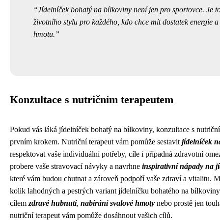
Jídelníček bohatý na bílkoviny není jen pro sportovce. Je 
životního stylu pro každého, kdo chce mít dostatek energie 
hmotu.
Konzultace s nutričním terapeutem
Pokud vás láká jídelníček bohatý na bílkoviny, konzultace s nutrič
prvním krokem. Nutriční terapeut vám pomůže sestavit
jídelníček 
respektovat vaše individuální potřeby, cíle i případná zdravotní om
probere vaše stravovací návyky a navrhne
inspirativní nápady na j
které vám budou chutnat a zároveň podpoří vaše zdraví a vitalitu. 
kolik lahodných a pestrých variant jídelníčku bohatého na bílkoviny
cílem
zdravé hubnutí
,
nabírání svalové hmoty
nebo prostě jen tou
nutriční terapeut vám pomůže dosáhnout vašich cílů.