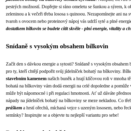
pestrých možností. Dopřejte si ráno omeletu se šunkou a sýrem, k 
zeleninou a k večeři třeba lososa s quinoou. Nezapomínejte ani na sv
tvaroh s ovocem nebo proteinový nápoj vás udrží syté a plné energi
dostatkem bílkovin se budete cítit skvěle - plní energie, vitality a ch
Snídaně s vysokým obsahem bílkovin
Začít den s dávkou energie a sytosti? Snídaně s vysokým obsahem b
pro ty, kteří chtějí podpořit svůj jídelníček bohatý na bílkoviny. Bí
stavebním kamenem
našich buněk a hrají klíčovou roli v mnoha t
bohatá na bílkoviny vám dodá energii na celé dopoledne a pomůže vá
může být nápomocné i při regulaci hmotnosti. Ať už dáváte přednost
nápady na jídelníček bohatý na bílkoviny se meze nekladou. Co tře
práškem
a hrstí ořechů, míchaná vejce s uzeným lososem, nebo řec
semínky? Inspirujte se a objevte tu nejlepší variantu pro sebe!