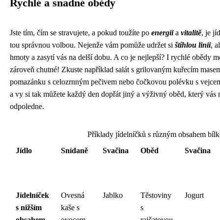
Rychlé a snadné obědy
Jste tím, čím se stravujete, a pokud toužíte po
energii
a
vitalitě
, je j
tou správnou volbou. Nejenže vám pomůže udržet si
štíhlou linii
, a
hmoty a zasytí vás na delší dobu. A co je nejlepší? I rychlé obědy 
zároveň chutné! Zkuste například salát s grilovaným kuřecím mas
pomazánku s celozrnným pečivem nebo čočkovou polévku s vejcem.
a vy si tak můžete každý den dopřát jiný a výživný oběd, který vás n
odpoledne.
Příklady jídelníčků s různým obsahem bíl
Jídlo
Snídaně
Svačina
Oběd
Svačina
Jídelníček
Ovesná
Jablko
Těstoviny
Jogurt
s nižším
kaše s
s
obsahem
ovocem
rajčatovou