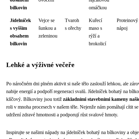
bílkovin
omáčkou
Jídelníček
Vejce se
Tvaroh
Kuřecí
Proteinový
s vyšším
šunkou a
s ořechy
maso s
nápoj
obsahem
zeleninou
rýží a
bílkovin
brokolicí
Lehké a výživné večeře
Po náročném dni plném aktivit si naše tělo zaslouží lehkou, ale záro
nabije energií a podpoří regeneraci svalů. Jídelníček bohatý na bílk
klíčový. Bílkoviny jsou totiž
základními stavebními kameny naši
roli v mnoha procesech v našem těle. Nejenže nám pomáhají cítit se dé
udržení zdravé hmotnosti a podporují růst svalové hmoty.
Inspirujte se našimi nápady na jídelníček bohatý na bílkoviny a obj