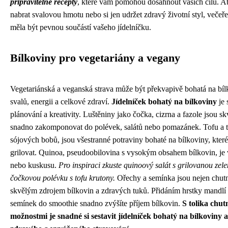
připravitelné recepty
, které vám pomohou dosáhnout vašich cílů. Ať
nabrat svalovou hmotu nebo si jen udržet zdravý životní styl, večeř
měla být pevnou součástí vašeho jídelníčku.
Bílkoviny pro vegetariány a vegany
Vegetariánská a veganská strava může být překvapivě bohatá na bílk
svalů, energii a celkové zdraví.
Jídelníček bohatý na bílkoviny
je 
plánování a kreativity. Luštěniny jako čočka, cizrna a fazole jsou s
snadno zakomponovat do polévek, salátů nebo pomazánek. Tofu a 
sójových bobů, jsou všestranné potraviny bohaté na bílkoviny, které 
grilovat. Quinoa, pseudoobilovina s vysokým obsahem bílkovin, je 
nebo kuskusu.
Pro inspiraci zkuste quinoový salát s grilovanou zel
čočkovou polévku s tofu krutony.
Ořechy a semínka jsou nejen chutn
skvělým zdrojem bílkovin a zdravých tuků. Přidáním hrstky mandlí
semínek do smoothie snadno zvýšíte příjem bílkovin.
S tolika chu
možnostmi je snadné si sestavit jídelníček bohatý na bílkoviny a