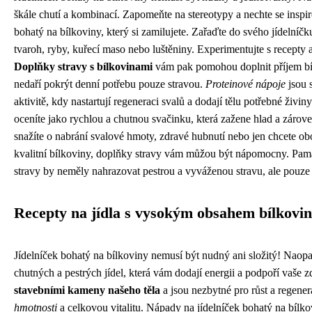
škále chutí a kombinací. Zapomeňte na stereotypy a nechte se inspi
bohatý na bílkoviny, který si zamilujete. Zařaďte do svého jídelníčku
tvaroh, ryby, kuřecí maso nebo luštěniny. Experimentujte s recepty a
Doplňky stravy s bílkovinami
vám pak pomohou doplnit příjem bíl
nedaří pokrýt denní potřebu pouze stravou.
Proteinové nápoje
jsou 
aktivitě, kdy nastartují regeneraci svalů a dodají tělu potřebné živin
oceníte jako rychlou a chutnou svačinku, která zažene hlad a zárove
snažíte o nabrání svalové hmoty, zdravé hubnutí nebo jen chcete obo
kvalitní bílkoviny, doplňky stravy vám můžou být nápomocny. Pama
stravy by neměly nahrazovat pestrou a vyváženou stravu, ale pouze 
Recepty na jídla s vysokým obsahem bílkovin
Jídelníček bohatý na bílkoviny nemusí být nudný ani složitý! Naopa
chutných a pestrých jídel, která vám dodají energii a podpoří vaše z
stavebními kameny našeho těla
a jsou nezbytné pro růst a regener
hmotnosti
a celkovou vitalitu. Nápady na jídelníček bohatý na bílkov