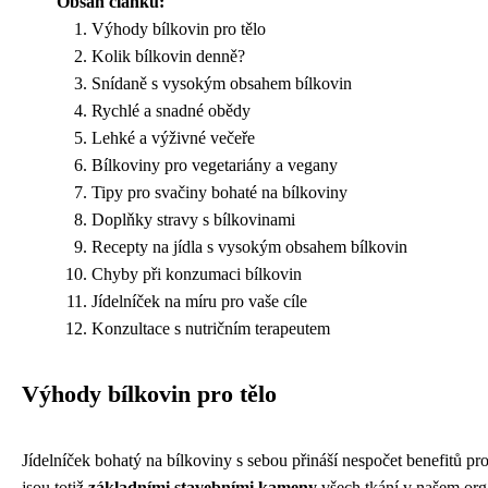
Obsah článku:
Výhody bílkovin pro tělo
Kolik bílkovin denně?
Snídaně s vysokým obsahem bílkovin
Rychlé a snadné obědy
Lehké a výživné večeře
Bílkoviny pro vegetariány a vegany
Tipy pro svačiny bohaté na bílkoviny
Doplňky stravy s bílkovinami
Recepty na jídla s vysokým obsahem bílkovin
Chyby při konzumaci bílkovin
Jídelníček na míru pro vaše cíle
Konzultace s nutričním terapeutem
Výhody bílkovin pro tělo
Jídelníček bohatý na bílkoviny s sebou přináší nespočet benefitů pro
jsou totiž
základními stavebními kameny
všech tkání v našem org