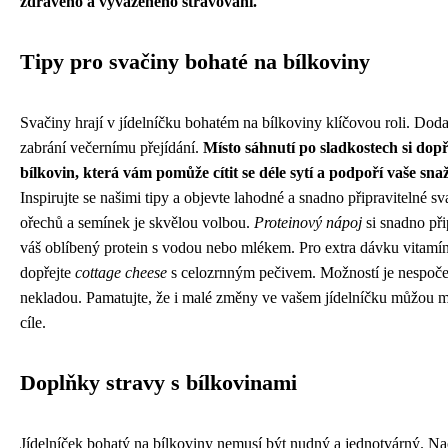
zdravého a vyváženého stravování.
Tipy pro svačiny bohaté na bílkoviny
Svačiny hrají v jídelníčku bohatém na bílkoviny klíčovou roli. Doda
zabrání večernímu přejídání.
Místo sáhnutí po sladkostech si dop
bílkovin, která vám pomůže cítit se déle sytí a podpoří vaše snaže
Inspirujte se našimi tipy a objevte lahodné a snadno připravitelné sv
ořechů a semínek je skvělou volbou.
Proteinový nápoj
si snadno při
váš oblíbený protein s vodou nebo mlékem. Pro extra dávku vitamín
dopřejte
cottage cheese
s celozrnným pečivem. Možností je nespočet
nekladou. Pamatujte, že i malé změny ve vašem jídelníčku můžou mí
cíle.
Doplňky stravy s bílkovinami
Jídelníček bohatý na bílkoviny nemusí být nudný a jednotvárný. Nao