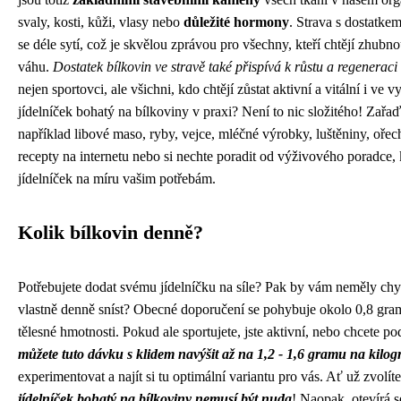
svaly, kosti, kůži, vlasy nebo
důležité hormony
. Strava s dostatke
se déle sytí, což je skvělou zprávou pro všechny, kteří chtějí zhubn
váhu.
Dostatek bílkovin ve stravě také přispívá k růstu a regenerac
nejen sportovci, ale všichni, kdo chtějí zůstat aktivní a vitální i ve 
jídelníček bohatý na bílkoviny v praxi? Není to nic složitého! Zařaď
například libové maso, ryby, vejce, mléčné výrobky, luštěniny, ořech
recepty na internetu nebo si nechte poradit od výživového poradce,
jídelníček na míru vašim potřebám.
Kolik bílkovin denně?
Potřebujete dodat svému jídelníčku na síle? Pak by vám neměly chyb
vlastně denně sníst? Obecné doporučení se pohybuje okolo 0,8 gra
tělesné hmotnosti. Pokud ale sportujete, jste aktivní, nebo chcete po
můžete tuto dávku s klidem navýšit až na 1,2 - 1,6 gramu na kilo
experimentovat a najít si tu optimální variantu pro vás. Ať už zvolíte
jídelníček bohatý na bílkoviny nemusí být nuda
! Naopak, otevírá 