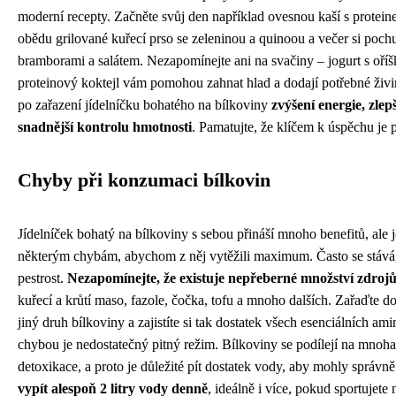
moderní recepty. Začněte svůj den například ovesnou kaší s protein
obědu grilované kuřecí prso se zeleninou a quinoou a večer si poch
bramborami a salátem. Nezapomínejte ani na svačiny – jogurt s oříš
proteinový koktejl vám pomohou zahnat hlad a dodají potřebné živ
po zařazení jídelníčku bohatého na bílkoviny
zvýšení energie, zle
snadnější kontrolu hmotnosti
. Pamatujte, že klíčem k úspěchu je 
Chyby při konzumaci bílkovin
Jídelníček bohatý na bílkoviny s sebou přináší mnoho benefitů, ale j
některým chybám, abychom z něj vytěžili maximum. Často se stává,
pestrost.
Nezapomínejte, že existuje nepřeberné množství zdrojů
kuřecí a krůtí maso, fazole, čočka, tofu a mnoho dalších. Zařaďte d
jiný druh bílkoviny a zajistíte si tak dostatek všech esenciálních am
chybou je nedostatečný pitný režim. Bílkoviny se podílejí na mnoha
detoxikace, a proto je důležité pít dostatek vody, aby mohly správn
vypít alespoň 2 litry vody denně
, ideálně i více, pokud sportujete