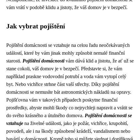
vám vrátí v podobě klidu a jistoty, že váš domov je v bezpečí.
Jak vybrat pojištění
Pojištění domácnosti se vztahuje na celou řadu neočekávaných
událostí, které by vám jinak mohly způsobit nemalé finanční
starosti.
Pojištění domácnosti
vám dává klid a jistotu, že ať už se
stane cokoli, váš domov je v bezpečí. Představte si, že vám
například praskne vodovodní potrubí a voda vám vytopí celý
byt. Nebo vichřice strhne část vaší střechy. Díky pojištění
domácnosti se nemusíte bát astronomických nákladů na opravy.
Pojišťovna vám v takových případech poskytne finanční
prostředky, abyste mohli škody co nejrychleji napravit a vrátit se
do svého krásného a útulného domova.
Pojištění domácnosti se
vztahuje
na živelné události, jako je požár, vichřice, krupobití,
povodeň, ale i na škody způsobené krádeží, vandalismem nebo
havárií v domácnosti. Kromě toho si můžete sjednat i doplňková