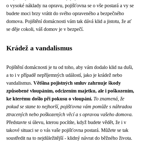
o vysoké náklady na opravu, pojišťovna se o vše postará a vy se
budete moci brzy vrátit do svého opraveného a bezpečného
domova. Pojištění domácnosti vám tak dává klid a jistotu, že ať
se děje cokoli, váš domov je v bezpečí.
Krádež a vandalismus
Pojištění domácnosti je tu od toho, aby vám dodalo klid na duši,
a to i v případě nepříjemných událostí, jako je krádež nebo
vandalismus.
Většina pojistných smluv zahrnuje škody
způsobené vloupáním, odcizením majetku, ale i poškozením,
ke kterému došlo při pokusu o vloupání.
To znamená, že
pokud se stane to nejhorší, pojišťovna vám pomůže s náhradou
ztracených nebo poškozených věcí a s opravou vašeho domova.
Představte si úlevu, kterou pocítíte, když budete vědět, že i v
takové situaci se o vás vaše pojišťovna postará. Můžete se tak
soustředit na to nejdůležitější - klidný návrat do běžného života.