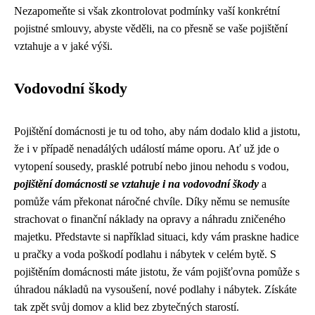
Nezapomeňte si však zkontrolovat podmínky vaší konkrétní
pojistné smlouvy, abyste věděli, na co přesně se vaše pojištění
vztahuje a v jaké výši.
Vodovodní škody
Pojištění domácnosti je tu od toho, aby nám dodalo klid a jistotu,
že i v případě nenadálých událostí máme oporu. Ať už jde o
vytopení sousedy, prasklé potrubí nebo jinou nehodu s vodou,
pojištění domácnosti se vztahuje i na vodovodní škody
a
pomůže vám překonat náročné chvíle. Díky němu se nemusíte
strachovat o finanční náklady na opravy a náhradu zničeného
majetku. Představte si například situaci, kdy vám praskne hadice
u pračky a voda poškodí podlahu i nábytek v celém bytě. S
pojištěním domácnosti máte jistotu, že vám pojišťovna pomůže s
úhradou nákladů na vysoušení, nové podlahy i nábytek. Získáte
tak zpět svůj domov a klid bez zbytečných starostí.