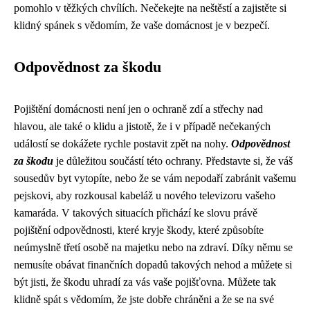
pomohlo v těžkých chvílích. Nečekejte na neštěstí a zajistěte si
klidný spánek s vědomím, že vaše domácnost je v bezpečí.
Odpovědnost za škodu
Pojištění domácnosti není jen o ochraně zdí a střechy nad
hlavou, ale také o klidu a jistotě, že i v případě nečekaných
událostí se dokážete rychle postavit zpět na nohy.
Odpovědnost
za škodu
je důležitou součástí této ochrany. Představte si, že váš
sousedův byt vytopíte, nebo že se vám nepodaří zabránit vašemu
pejskovi, aby rozkousal kabeláž u nového televizoru vašeho
kamaráda. V takových situacích přichází ke slovu právě
pojištění odpovědnosti, které kryje škody, které způsobíte
neúmyslně třetí osobě na majetku nebo na zdraví. Díky němu se
nemusíte obávat finančních dopadů takových nehod a můžete si
být jisti, že škodu uhradí za vás vaše pojišťovna. Můžete tak
klidně spát s vědomím, že jste dobře chráněni a že se na své