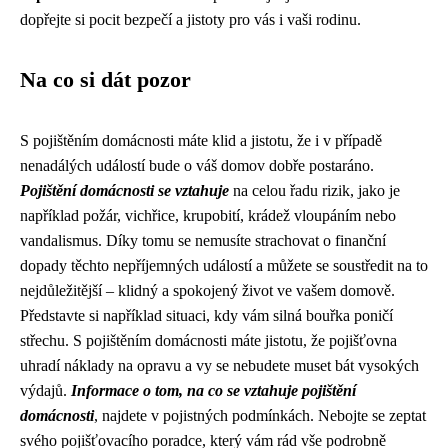
dopřejte si pocit bezpečí a jistoty pro vás i vaši rodinu.
Na co si dát pozor
S pojištěním domácnosti máte klid a jistotu, že i v případě
nenadálých událostí bude o váš domov dobře postaráno.
Pojištění domácnosti se vztahuje
na celou řadu rizik, jako je
například požár, vichřice, krupobití, krádež vloupáním nebo
vandalismus. Díky tomu se nemusíte strachovat o finanční
dopady těchto nepříjemných událostí a můžete se soustředit na to
nejdůležitější – klidný a spokojený život ve vašem domově.
Představte si například situaci, kdy vám silná bouřka poničí
střechu. S pojištěním domácnosti máte jistotu, že pojišťovna
uhradí náklady na opravu a vy se nebudete muset bát vysokých
výdajů.
Informace o tom, na co se vztahuje pojištění
domácnosti
, najdete v pojistných podmínkách. Nebojte se zeptat
svého pojišťovacího poradce, který vám rád vše podrobně