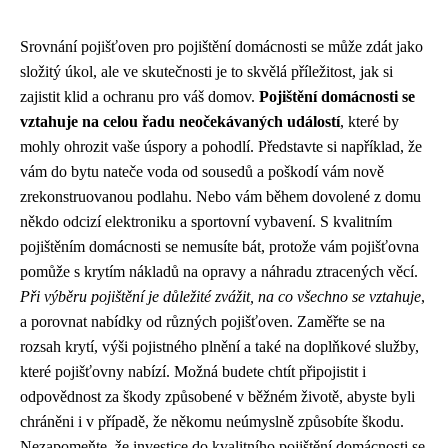
Srovnání pojišťoven pro pojištění domácnosti se může zdát jako
složitý úkol, ale ve skutečnosti je to skvělá příležitost, jak si
zajistit klid a ochranu pro váš domov.
Pojištění domácnosti se
vztahuje na celou řadu neočekávaných událostí
, které by
mohly ohrozit vaše úspory a pohodlí. Představte si například, že
vám do bytu nateče voda od sousedů a poškodí vám nově
zrekonstruovanou podlahu. Nebo vám během dovolené z domu
někdo odcizí elektroniku a sportovní vybavení. S kvalitním
pojištěním domácnosti se nemusíte bát, protože vám pojišťovna
pomůže s krytím nákladů na opravy a náhradu ztracených věcí.
Při výběru pojištění je důležité zvážit, na co všechno se vztahuje
,
a porovnat nabídky od různých pojišťoven. Zaměřte se na
rozsah krytí, výši pojistného plnění a také na doplňkové služby,
které pojišťovny nabízí. Možná budete chtít připojistit i
odpovědnost za škody způsobené v běžném životě, abyste byli
chráněni i v případě, že někomu neúmyslně způsobíte škodu.
Nezapomeňte, že investice do kvalitního pojištění domácnosti se