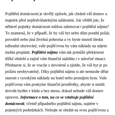
Pojištění domácnosti je skvělý způsob, jak chránit váš domov a
majetek před nepředvídatelnými událostmi. Ale věděli jste, že
některé pojistky domácnosti můžou zahrnovat i pojištění nájmu?
To znamená, že v případě, že by váš byt nebo dům postihl požár,
povodeň nebo jiná živelná pohroma a vy byste museli hledat
náhradní ubytování, vaše pojišťovna by vám náklady na nájem
mohla proplatit.
Pojištění nájmu
vám tak pomůže překlenout
těžké období a zajistí vám finanční stabilitu i v náročné situaci.
Představte si, že se vracíte z dovolené a zjistíte, že váš byt je po
požáru neobyvatelný. Díky pojištění nájmu si ale nemusíte dělat
starosti s vysokými náklady na hotel nebo pronájem bytu. Vaše
pojišťovna vám poskytne finanční prostředky, abyste si mohli
dovolit bydlet v klidu a bez stresu, dokud nebude váš domov
opraven.
Informace o tom, na co se vztahuje pojištění
domácnosti
, včetně případného pojištění nájmu, najdete v
pojistných podmínkách. Nebojte se obrátit na svou pojišťovnu a