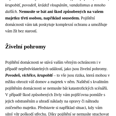
krupobití, povodeň, krádež vloupáním, vandalismus a mnoho
dalších.
Nemusíte se bát ani škod způsobených na vašem
majetku třetí osobou, například sousedem.
Pojištění
domácnosti vám tak poskytuje komplexní ochranu a umožňuje
vám žít bez starostí.
Živelní pohromy
Pojištění domácnosti se stává vaším věrným ochráncem i v
případě nepředvídatelných událostí, jako jsou živelní pohromy.
Povodeň, vichřice, krupobití
– to vše jsou rizika, která mohou v
mžiku ohrozit váš domov a majetek v něm. Naštěstí s kvalitním
pojištěním domácnosti se nemusíte bát katastrofických scénářů.
V případě škod způsobených živly vám pojišťovna pomůže s
jejich odstraněním a uhradí náklady na opravy či náhradu
zničeného majetku. Představte si například situaci, kdy vám
silný vítr poškodí střechu. Díky pojištění se nemusíte strachovat