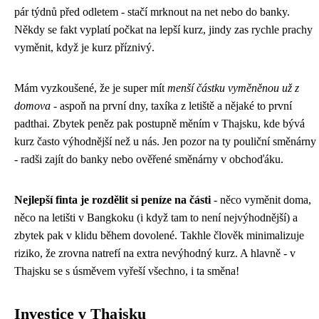
pár týdnů před odletem - stačí mrknout na net nebo do banky.
Někdy se fakt vyplatí počkat na lepší kurz, jindy zas rychle prachy
vyměnit, když je kurz příznivý.
Mám vyzkoušené, že je super mít
menší částku vyměněnou už z
domova
- aspoň na první dny, taxíka z letiště a nějaké to první
padthai. Zbytek peněz pak postupně měním v Thajsku, kde bývá
kurz často výhodnější než u nás. Jen pozor na ty pouliční směnárny
- radši zajít do banky nebo ověřené směnárny v obchoďáku.
Nejlepší finta je rozdělit si peníze na části
- něco vyměnit doma,
něco na letišti v Bangkoku (i když tam to není nejvýhodnější) a
zbytek pak v klidu během dovolené. Takhle člověk minimalizuje
riziko, že zrovna natrefí na extra nevýhodný kurz. A hlavně - v
Thajsku se s úsměvem vyřeší všechno, i ta směna!
Investice v Thajsku