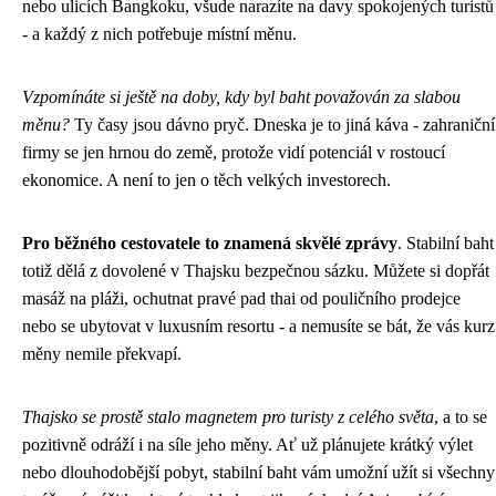
nebo ulicích Bangkoku, všude narazíte na davy spokojených turistů
- a každý z nich potřebuje místní měnu.
Vzpomínáte si ještě na doby, kdy byl baht považován za slabou
měnu?
Ty časy jsou dávno pryč. Dneska je to jiná káva - zahraniční
firmy se jen hrnou do země, protože vidí potenciál v rostoucí
ekonomice. A není to jen o těch velkých investorech.
Pro běžného cestovatele to znamená skvělé zprávy
. Stabilní baht
totiž dělá z dovolené v Thajsku bezpečnou sázku. Můžete si dopřát
masáž na pláži, ochutnat pravé pad thai od pouličního prodejce
nebo se ubytovat v luxusním resortu - a nemusíte se bát, že vás kurz
měny nemile překvapí.
Thajsko se prostě stalo magnetem pro turisty z celého světa
, a to se
pozitivně odráží i na síle jeho měny. Ať už plánujete krátký výlet
nebo dlouhodobější pobyt, stabilní baht vám umožní užít si všechny