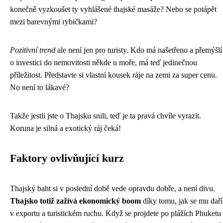
konečně vyzkoušet ty vyhlášené thajské masáže? Nebo se potápět
mezi barevnými rybičkami?
Pozitivní trend
ale není jen pro turisty. Kdo má našetřeno a přemýšlí
o investici do nemovitosti někde u moře, má teď jedinečnou
příležitost. Představte si vlastní kousek ráje na zemi za super cenu.
No není to lákavé?
Takže jestli jste o Thajsku snili, teď je ta pravá chvíle vyrazit.
Koruna je silná a exotický ráj čeká!
Faktory ovlivňující kurz
Thajský baht si v poslední době vede opravdu dobře, a není divu.
Thajsko totiž zažívá ekonomický boom
díky tomu, jak se mu daří
v exportu a turistickém ruchu. Když se projdete po plážích Phuketu