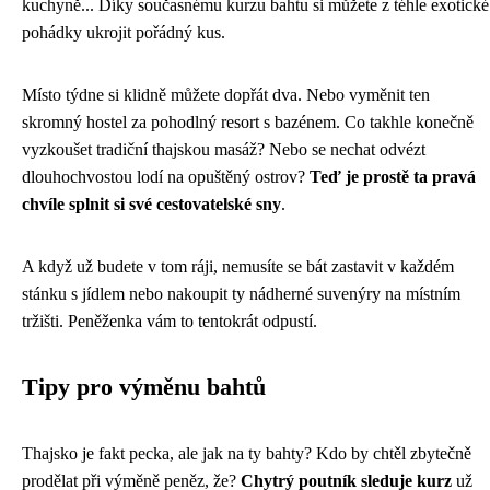
kuchyně... Díky současnému kurzu bahtu si můžete z téhle exotické
pohádky ukrojit pořádný kus.
Místo týdne si klidně můžete dopřát dva. Nebo vyměnit ten
skromný hostel za pohodlný resort s bazénem. Co takhle konečně
vyzkoušet tradiční thajskou masáž? Nebo se nechat odvézt
dlouhochvostou lodí na opuštěný ostrov?
Teď je prostě ta pravá
chvíle splnit si své cestovatelské sny
.
A když už budete v tom ráji, nemusíte se bát zastavit v každém
stánku s jídlem nebo nakoupit ty nádherné suvenýry na místním
tržišti. Peněženka vám to tentokrát odpustí.
Tipy pro výměnu bahtů
Thajsko je fakt pecka, ale jak na ty bahty? Kdo by chtěl zbytečně
prodělat při výměně peněz, že?
Chytrý poutník sleduje kurz
už