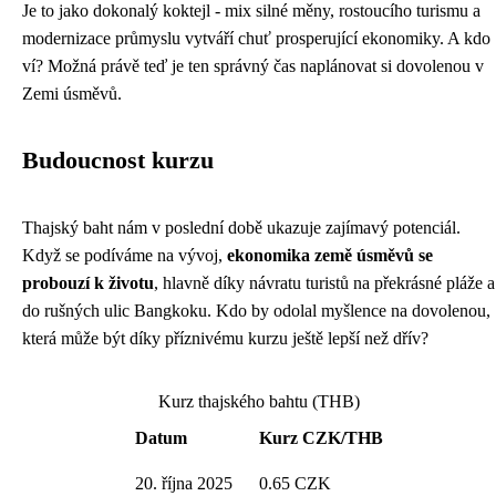
Je to jako dokonalý koktejl - mix silné měny, rostoucího turismu a
modernizace průmyslu vytváří chuť prosperující ekonomiky. A kdo
ví? Možná právě teď je ten správný čas naplánovat si dovolenou v
Zemi úsměvů.
Budoucnost kurzu
Thajský baht nám v poslední době ukazuje zajímavý potenciál.
Když se podíváme na vývoj,
ekonomika země úsměvů se
probouzí k životu
, hlavně díky návratu turistů na překrásné pláže a
do rušných ulic Bangkoku. Kdo by odolal myšlence na dovolenou,
která může být díky příznivému kurzu ještě lepší než dřív?
Kurz thajského bahtu (THB)
Datum
Kurz CZK/THB
20. října 2025
0.65 CZK