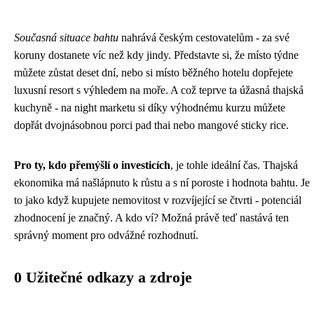
Současná situace bahtu
nahrává českým cestovatelům - za své
koruny dostanete víc než kdy jindy. Představte si, že místo týdne
můžete zůstat deset dní, nebo si místo běžného hotelu dopřejete
luxusní resort s výhledem na moře. A což teprve ta úžasná thajská
kuchyně - na night marketu si díky výhodnému kurzu můžete
dopřát dvojnásobnou porci pad thai nebo mangové sticky rice.
Pro ty, kdo přemýšlí o investicích
, je tohle ideální čas. Thajská
ekonomika má našlápnuto k růstu a s ní poroste i hodnota bahtu. Je
to jako když kupujete nemovitost v rozvíjející se čtvrti - potenciál
zhodnocení je značný. A kdo ví? Možná právě teď nastává ten
správný moment pro odvážné rozhodnutí.
0 Užitečné odkazy a zdroje