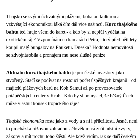
Thajsko se svými úchvatnými plážemi, bohatou kulturou a
vzkvétající ekonomikou láká čím dál více našinců.
Kurz thajského
bahtu
teď hraje všem do karet - a kdo by si nepřál vydělat na
exotickém ráji? Vzpomínám na kamaráda Petra, který před pěti lety
koupil malý bungalov na Phuketu. Dneska? Hodnota nemovitosti
se zdvojnásobila a pronájem mu nese slušné peníze.
Aktuální kurz thajského bahtu
je pro české investory jako
stvořený. Stačí se podívat na rostoucí počet úspěšných krajanů - od
majitelů plážových barů na Koh Samui až po provozovatele
potápěčských center v Krabi. Kdo by si pomyslel, že běžný Čech
může vlastnit kousek tropického ráje?
Thajská ekonomika
roste jako z vody a s ní i příležitosti. Jasně, není
to procházka růžovou zahradou - člověk musí znát místní zvyky,
zákony a mít trochu toho štěstí. Ale když vidím, jak se daří českým