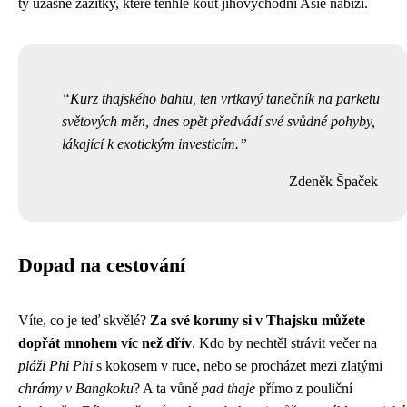
ty úžasné zážitky, které tenhle kout jihovýchodní Asie nabízí.
Kurz thajského bahtu, ten vrtkavý tanečník na parketu
světových měn, dnes opět předvádí své svůdné pohyby,
lákající k exotickým investicím.
Zdeněk Špaček
Dopad na cestování
Víte, co je teď skvělé?
Za své koruny si v Thajsku můžete
dopřát mnohem víc než dřív
. Kdo by nechtěl strávit večer na
pláži Phi Phi
s kokosem v ruce, nebo se procházet mezi zlatými
chrámy v Bangkoku
? A ta vůně
pad thaje
přímo z pouliční