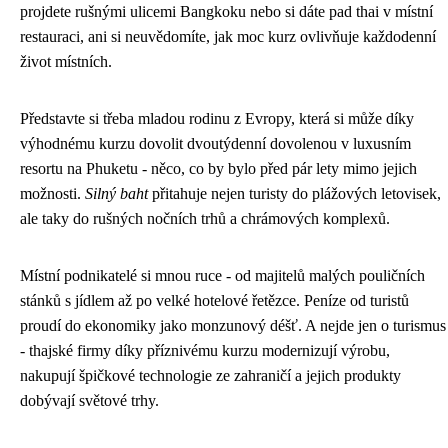
projdete rušnými ulicemi Bangkoku nebo si dáte pad thai v místní
restauraci, ani si neuvědomíte, jak moc kurz ovlivňuje každodenní
život místních.
Představte si třeba mladou rodinu z Evropy, která si může díky
výhodnému kurzu dovolit dvoutýdenní dovolenou v luxusním
resortu na Phuketu - něco, co by bylo před pár lety mimo jejich
možnosti.
Silný baht
přitahuje nejen turisty do plážových letovisek,
ale taky do rušných nočních trhů a chrámových komplexů.
Místní podnikatelé si mnou ruce - od majitelů malých pouličních
stánků s jídlem až po velké hotelové řetězce. Peníze od turistů
proudí do ekonomiky jako monzunový déšť. A nejde jen o turismus
- thajské firmy díky příznivému kurzu modernizují výrobu,
nakupují špičkové technologie ze zahraničí a jejich produkty
dobývají světové trhy.