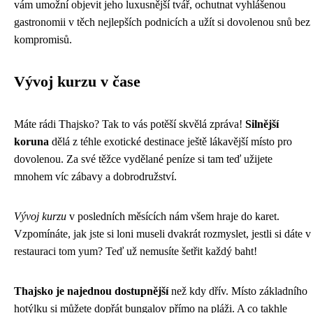
vám umožní objevit jeho luxusnější tvář, ochutnat vyhlášenou
gastronomii v těch nejlepších podnicích a užít si dovolenou snů bez
kompromisů.
Vývoj kurzu v čase
Máte rádi Thajsko? Tak to vás potěší skvělá zpráva!
Silnější
koruna
dělá z téhle exotické destinace ještě lákavější místo pro
dovolenou. Za své těžce vydělané peníze si tam teď užijete
mnohem víc zábavy a dobrodružství.
Vývoj kurzu
v posledních měsících nám všem hraje do karet.
Vzpomínáte, jak jste si loni museli dvakrát rozmyslet, jestli si dáte v
restauraci tom yum? Teď už nemusíte šetřit každý baht!
Thajsko je najednou dostupnější
než kdy dřív. Místo základního
hotýlku si můžete dopřát bungalov přímo na pláži. A co takhle