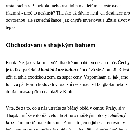
restauracím v Bangkoku nebo realitním makléřům na ostrovech,
říkám si - proč to nezkusit? Thajsko už dávno není jen destinace pro
dovolenou, ale skutečná šance, jak chytře investovat a užít si život v
teple.
Obchodování s thajským bahtem
Koukněte, jak si koruna vůči thajskému bahtu vede - pro nás Čechy
je to fakt paráda!
Aktuální kurz bahtu
nám dává skvělou příležitost
užít si tuhle exotickou zemi za super ceny. Vzpomínám si, jak jsme
loni za pár korun hodovali v luxusní restauraci v Bangkoku nebo si
dopřáli masáž přímo na pláži v Krabi.
Víte, že za to, co u nás utratíte za běžný oběd v centru Prahy, si v
Thajsku můžete dopřát celou hostinu s mořskými plody?
Směnný
kurz
nám prostě hraje do karet. A není to jen o jídle - ubytování v
krásném resortu u moře vás vyjde často levněji než průměrný hotel