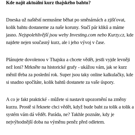
Kde najít aktuální kurz thajského bahtu?
Dneska už naštěstí nemusíme běhat po směnárnách a zjišťovat,
kolik bahtu dostaneme za naše koruny. Stačí pár kliků a máme
jasno.
Nejspolehlivější jsou weby Investing.com nebo Kurzy.cz
, kde
najdete nejen současný kurz, ale i jeho vývoj v čase.
Plánujete dovolenou v Thajsku a chcete vědět, jestli vyjde levněji
než loni? Mrkněte na historické grafy - ukážou vám, jak se kurz
měnil třeba za poslední rok. Super jsou taky online kalkulačky, kde
si snadno spočítáte, kolik bahtů dostanete za vaše úspory.
A co je fakt praktické - můžete si nastavit upozornění na změny
kurzu. Prostě si řeknete chci vědět, když bude baht za tolik a tolik a
systém vám dá vědět. Paráda, ne? Takhle poznáte, kdy je
nejvýhodnější doba na výměnu peněz před odletem.