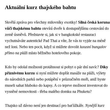
Aktuální kurz thajského bahtu
Skvělá zpráva pro všechny milovníky exotiky!
Silná česká koruna
vůči thajskému bahtu
otevírá dveře k dostupnějšímu cestování do
země úsměvů. Představte si, jak si v bangkokské restauraci
vychutnáváte autentické Pad Thai a víte, že vás to vyjde na méně
než loni. Nebo ten pocit, když si můžete dovolit
luxusní bungalov
přímo na pláži
místo běžného hotelového pokoje.
Kdo by odolal možnosti protáhnout si pobyt o pár dní navíc?
Díky
příznivému kurzu
si nyní můžete dopřát masáže na pláži, výlety
do národních parků nebo potápění v průzračném moři, aniž byste
museli sahat hluboko do kapsy. A co teprve možnost investovat do
vysněné nemovitosti - třeba malého domku na Phuketu?
Thajsko už dávno není jen destinací pro baťůžkáře.
Nynější kurz