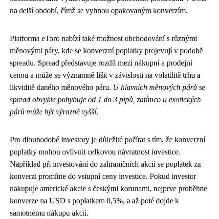
na delší období, čímž se vyhnou opakovaným konverzím.
Platforma eToro nabízí také možnost obchodování s různými
měnovými páry, kde se konverzní poplatky projevují v podobě
spreadu. Spread představuje rozdíl mezi nákupní a prodejní
cenou a může se významně lišit v závislosti na volatilitě trhu a
likviditě daného měnového páru.
U hlavních měnových párů se
spread obvykle pohybuje od 1 do 3 pipů, zatímco u exotických
párů může být výrazně vyšší
.
Pro dlouhodobé investory je důležité počítat s tím, že konverzní
poplatky mohou ovlivnit celkovou návratnost investice.
Například při investování do zahraničních akcií se poplatek za
konverzi promítne do vstupní ceny investice. Pokud investor
nakupuje americké akcie s českými korunami, nejprve proběhne
konverze na USD s poplatkem 0,5%, a až poté dojde k
samotnému nákupu akcií.