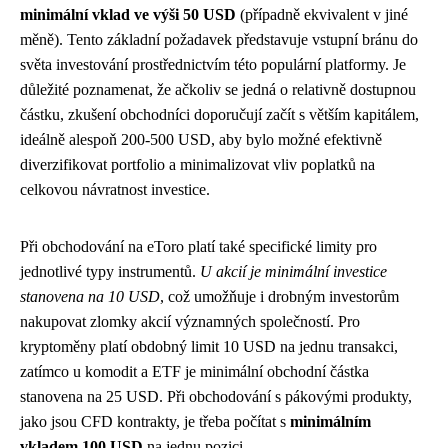
minimální vklad ve výši 50 USD
(případně ekvivalent v jiné
měně). Tento základní požadavek představuje vstupní bránu do
světa investování prostřednictvím této populární platformy. Je
důležité poznamenat, že ačkoliv se jedná o relativně dostupnou
částku, zkušení obchodníci doporučují začít s větším kapitálem,
ideálně alespoň 200-500 USD, aby bylo možné efektivně
diverzifikovat portfolio a minimalizovat vliv poplatků na
celkovou návratnost investice.
Při obchodování na eToro platí také specifické limity pro
jednotlivé typy instrumentů.
U akcií je minimální investice
stanovena na 10 USD
, což umožňuje i drobným investorům
nakupovat zlomky akcií významných společností. Pro
kryptoměny platí obdobný limit 10 USD na jednu transakci,
zatímco u komodit a ETF je minimální obchodní částka
stanovena na 25 USD. Při obchodování s pákovými produkty,
jako jsou CFD kontrakty, je třeba počítat s
minimálním
vkladem 100 USD
na jednu pozici.