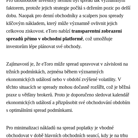
Pro dlouhodobé investory nemusí být spread tak významným
faktorem, protože jejich strategie počítá s držením pozic po delší
dobu. Naopak pro denní obchodníky a scalpers jsou spready
klíčovým nákladem, který může významně ovlivnit jejich
celkovou ziskovost. eToro nabízí
transparentní zobrazení
spreadů přímo v obchodní platformě
, což umožňuje
investorům lépe plánovat své obchody.
Zajímavostí je, že eToro může spread upravovat v závislosti na
tržních podmínkách, zejména během významných
ekonomických událostí nebo v období zvýšené volatility. V
těchto situacích se spready mohou dočasně rozšířit, což je běžná
praxe u většiny brokerů. Proto je doporučeno sledovat kalendář
ekonomických událostí a přizpůsobit své obchodování obdobím
s optimálními spread podmínkami.
Pro minimalizaci nákladů na spread poplatky je vhodné
obchodovat v době hlavních obchodních seancí, kdy je na trhu