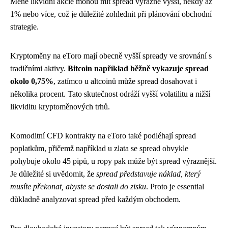
Méně likvidní akcie mohou mít spread výrazně vyšší, někdy až
1% nebo více, což je důležité zohlednit při plánování obchodní
strategie.
Kryptoměny na eToro mají obecně vyšší spready ve srovnání s
tradičními aktivy.
Bitcoin například běžně vykazuje spread
okolo 0,75%
, zatímco u altcoinů může spread dosahovat i
několika procent. Tato skutečnost odráží vyšší volatilitu a nižší
likviditu kryptoměnových trhů.
Komoditní CFD kontrakty na eToro také podléhají spread
poplatkům, přičemž například u zlata se spread obvykle
pohybuje okolo 45 pipů, u ropy pak může být spread výraznější.
Je důležité si uvědomit, že
spread představuje náklad, který
musíte překonat, abyste se dostali do zisku
. Proto je essential
důkladně analyzovat spread před každým obchodem.