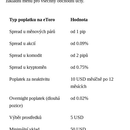
základní měnu pro všechny obchodní účty.
Typ poplatku na eToro
Hodnota
Spread u měnových párů
od 1 pip
Spread u akcií
od 0.09%
Spread u komodit
od 2 pipů
Spread u kryptoměn
od 0.75%
Poplatek za neaktivitu
10 USD měsíčně po 12
měsících
Overnight poplatek (dlouhá
od 0.02%
pozice)
Výběr prostředků
5 USD
Minimální vklad
50 USD