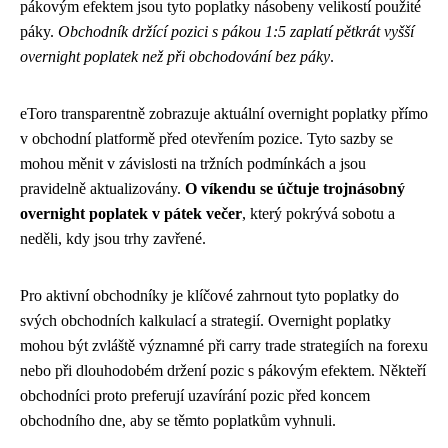
pákovým efektem jsou tyto poplatky násobeny velikostí použité
páky.
Obchodník držící pozici s pákou 1:5 zaplatí pětkrát vyšší
overnight poplatek než při obchodování bez páky
.
eToro transparentně zobrazuje aktuální overnight poplatky přímo
v obchodní platformě před otevřením pozice. Tyto sazby se
mohou měnit v závislosti na tržních podmínkách a jsou
pravidelně aktualizovány.
O víkendu se účtuje trojnásobný
overnight poplatek v pátek večer
, který pokrývá sobotu a
neděli, kdy jsou trhy zavřené.
Pro aktivní obchodníky je klíčové zahrnout tyto poplatky do
svých obchodních kalkulací a strategií. Overnight poplatky
mohou být zvláště významné při carry trade strategiích na forexu
nebo při dlouhodobém držení pozic s pákovým efektem. Někteří
obchodníci proto preferují uzavírání pozic před koncem
obchodního dne, aby se těmto poplatkům vyhnuli.