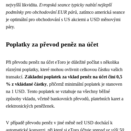
nejvyšší likvidita.
Evropská seance typicky nabízí nejlepší
podmínky pro obchodování EUR párů
, zatímco americká seance
je optimální pro obchodování s US akciemi a USD měnovými
páry.
Poplatky za převod peněz na účet
Při převodu peněz na účet eToro je důležité počítat s několika
různými poplatky, které mohou ovlivnit celkovou částku vašich
transakcí.
Základní poplatek za vklad peněz na účet činí 0,5
% z vkládané částky
, přičemž minimální poplatek je stanoven
na 1 USD. Tento poplatek se vztahuje na všechny běžné
způsoby vkladu, včetně bankovních převodů, platebních karet a
elektronických peněženek.
V případě převodu peněz v jiné měně než USD dochází k
automatické konverzi, při které si eToro účtuje
spread ve výši 50