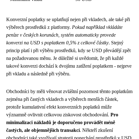
Konverzní poplatky se uplatňují nejen při vkladech, ale také při
výběrech prostředků z platformy.
Pokud například vkládáte
peníze v českých korunách, systém automaticky provede
konverzi na USD s poplatkem 0,5% z celkové částky
. Stejný
princip platí i při výběru prostředků, kdy se USD převádějí zpět
na požadovanou měnu. Je důležité si uvědomit, že při každé
takové konverzi dochází k dvojímu zatížení poplatkem - nejprve
při vkladu a následně při výběru.
Obchodníci by měli věnovat zvláštní pozornost těmto poplatkům
zejména při častých vkladech a výběrech menších částek,
protože kumulativní efekt konverzních poplatků může
významně ovlivnit celkovou ziskovost obchodování.
Pro
minimalizaci nákladů je doporučeno provádět méně
častých, ale objemnějších transakcí
. Někteří zkušení
obchodníci také využívají strategii ponechání prostředků v USD