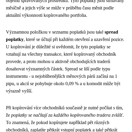
objemu spravovaných prostředků. Tyto poplatky jsou strhávány
měsíčně a jejich výše se může v průběhu času měnit podle
aktuální výkonnosti kopírovaného portfolia.
Významnou položkou v seznamu poplatků jsou také
spread
poplatky
, které se účtují při každém otevření a uzavření pozice.
U kopírování je důležité si uvědomit, že tyto poplatky se
vztahují na všechny transakce, které kopírovaný obchodník
provede, a proto mohou u aktivně obchodujících traderů
dosahovat významných částek. Spread se liší podle typu
instrumentu - u nejoblíbenějších měnových párů začíná na 1
pipu, u akcií se pohybuje okolo 0,09 % a u komodit může být
výrazně vyšší.
Při kopírování více obchodníků současně je nutné počítat s tím,
že
poplatky se načítají za každého kopírovaného tradera zvlášť
.
To znamená, že pokud kopírujete například pět různých
obchodníků, zaplatíte pětkrát vstupní poplatek a také pětkrát