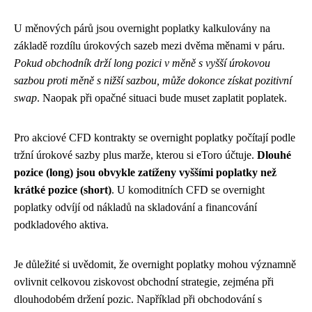
U měnových párů jsou overnight poplatky kalkulovány na
základě rozdílu úrokových sazeb mezi dvěma měnami v páru.
Pokud obchodník drží long pozici v měně s vyšší úrokovou
sazbou proti měně s nižší sazbou, může dokonce získat pozitivní
swap
. Naopak při opačné situaci bude muset zaplatit poplatek.
Pro akciové CFD kontrakty se overnight poplatky počítají podle
tržní úrokové sazby plus marže, kterou si eToro účtuje.
Dlouhé
pozice (long) jsou obvykle zatíženy vyššími poplatky než
krátké pozice (short)
. U komoditních CFD se overnight
poplatky odvíjí od nákladů na skladování a financování
podkladového aktiva.
Je důležité si uvědomit, že overnight poplatky mohou významně
ovlivnit celkovou ziskovost obchodní strategie, zejména při
dlouhodobém držení pozic. Například při obchodování s