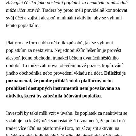
zbývající částku jako poslední poplatek za neaktivitu a následně
může účet uzavřít
. Traders by proto měli pravidelně kontrolovat
svůj účet a zajistit alespoň minimální aktivitu, aby se vyhnuli
těmto poplatkům.
Platforma eToro nabízí několik způsobů, jak se vyhnout
poplatkům za neaktivitu. Nejjednodušším řešením je provést
alespoň jednu obchodní tranakci během dvanáctiměsíčního
období. To může zahrnovat otevření nové pozice, kopírování
jiného obchodníka nebo provedení vkladu na účet.
Důležité je
poznamenat, že pouhé přihlášení do platformy nebo
prohlížení dostupných instrumentů není považováno za
aktivitu, která by zabránila účtování poplatku
.
Investoři by také měli vzít v úvahu, že poplatek za neaktivitu se
vztahuje na každý účet samostatně. To znamená, že pokud má
trader více účtů na platformě eToro, musí zajistit aktivitu na
každém z nich individuálně. V případě virtuálních účtů nebo