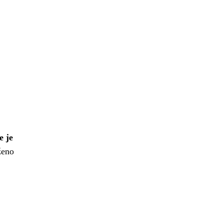
e je
ženo