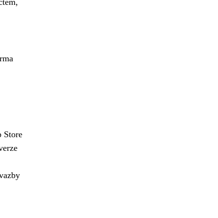
čtem,
arma
p Store
verze
 vazby