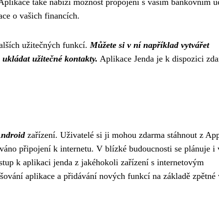
plikace také nabízí možnost propojení s vaším bankovním ú
ace o vašich financích.
alších užitečných funkcí.
Můžete si v ní například vytvářet
 ukládat užitečné kontakty.
Aplikace Jenda je k dispozici zd
ndroid
zařízení. Uživatelé si ji mohou zdarma stáhnout z Ap
áno připojení k internetu. V blízké budoucnosti se plánuje i 
stup k aplikaci jenda z jakéhokoli zařízení s internetovým
šování aplikace a přidávání nových funkcí na základě zpětné