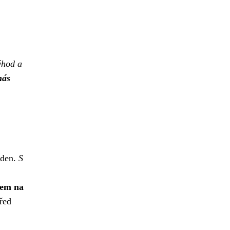
ýhod a
nás
 den.
S
dem na
před