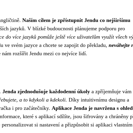
angličtině.
Naším cílem je zpřístupnit Jendu co nejširšímu
lších jazyků. V blízké budoucnosti plánujeme podporu pro
ce do více jazyků pomůže ještě více uživatelům využít všech v
 ve svém jazyce a chcete se zapojit do překladu,
neváhejte 
ám rozšířit Jendu mezi co nejvíce lidí.
d.
Jenda zjednodušuje každodenní úkoly
a zpříjemňuje vám
ebujete, a to kdykoli a kdekoli.
Díky intuitivnímu designu a
račka i pro začátečníky.
Aplikace Jenda je navržena s ohle
formace, které s aplikací sdílíte, jsou šifrovány a chráněny 
rsonalizovat si nastavení a přizpůsobit si aplikaci vlastním