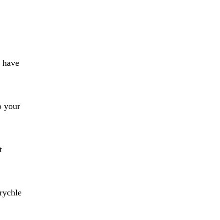
t have
o your
t
rychle