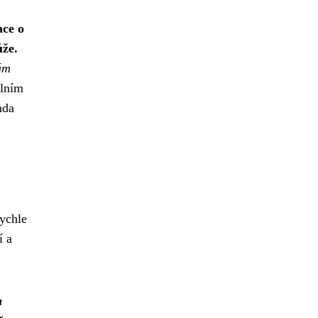
ace o
ůže.
ám
álním
nda
ychle
í a
a