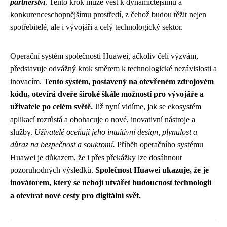
partnerství
. Tento krok může vést k dynamičtějšímu a
konkurenceschopnějšímu prostředí, z čehož budou těžit nejen
spotřebitelé, ale i vývojáři a celý technologický sektor.
Operační systém společnosti Huawei, ačkoliv čelí výzvám,
představuje odvážný krok směrem k technologické nezávislosti a
inovacím.
Tento systém, postavený na otevřeném zdrojovém
kódu, otevírá dveře široké škále možností pro vývojáře a
uživatele po celém světě.
Již nyní vidíme, jak se ekosystém
aplikací rozrůstá a obohacuje o nové, inovativní nástroje a
služby.
Uživatelé oceňují jeho intuitivní design, plynulost a
důraz na bezpečnost a soukromí.
Příběh operačního systému
Huawei je důkazem, že i přes překážky lze dosáhnout
pozoruhodných výsledků.
Společnost Huawei ukazuje, že je
inovátorem, který se nebojí utvářet budoucnost technologií
a otevírat nové cesty pro digitální svět.