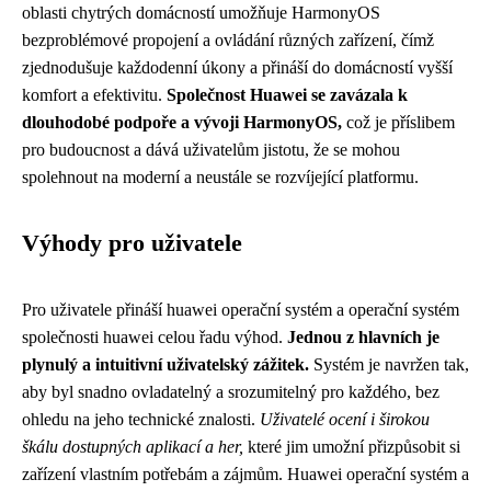
oblasti chytrých domácností umožňuje HarmonyOS
bezproblémové propojení a ovládání různých zařízení, čímž
zjednodušuje každodenní úkony a přináší do domácností vyšší
komfort a efektivitu.
Společnost Huawei se zavázala k
dlouhodobé podpoře a vývoji HarmonyOS,
což je příslibem
pro budoucnost a dává uživatelům jistotu, že se mohou
spolehnout na moderní a neustále se rozvíjející platformu.
Výhody pro uživatele
Pro uživatele přináší huawei operační systém a operační systém
společnosti huawei celou řadu výhod.
Jednou z hlavních je
plynulý a intuitivní uživatelský zážitek.
Systém je navržen tak,
aby byl snadno ovladatelný a srozumitelný pro každého, bez
ohledu na jeho technické znalosti.
Uživatelé ocení i širokou
škálu dostupných aplikací a her,
které jim umožní přizpůsobit si
zařízení vlastním potřebám a zájmům. Huawei operační systém a