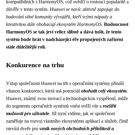
kompatibilních s HarmonyOS, což svědčí o rostoucí popularitě a
důvěře v tento systém.
Huawei se navíc aktivně zapojuje do
budování silné komunity vývojářů, kteří svými nápady a
kreativitou dále obohacují ekosystém HarmonyOS.
Budoucnost
HarmonyOS se tak jeví velice slibně a dává tušit, že tento
systém bude hrát v nadcházející éře propojených zařízení
stále důležitější roli.
Konkurence na trhu
Vstup společnosti Huawei na trh s operačními systémy přináší
vítanou konkurenci, která má potenciál
obohatit celý ekosystém
.
Huawei, známý svou inovací a technologickou vyspělostí, může
do segmentu operačních systémů vnést svěží vítr a
rozšířit
možnosti pro uživatele
. Již nyní vidíme, jak se společnost
zaměřuje na rozvoj vlastního ekosystému aplikací a služeb, čímž
otevírá dveře pro
vznik nových obchodních příležitostí a