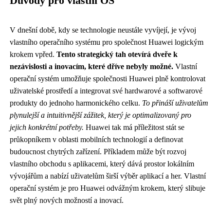
Důvody pro vlastní OS
V dnešní době, kdy se technologie neustále vyvíjejí, je vývoj
vlastního operačního systému pro společnost Huawei logickým
krokem vpřed.
Tento strategický tah otevírá dveře k
nezávislosti a inovacím, které dříve nebyly možné.
Vlastní
operační systém umožňuje společnosti Huawei plně kontrolovat
uživatelské prostředí a integrovat své hardwarové a softwarové
produkty do jednoho harmonického celku.
To přináší uživatelům
plynulejší a intuitivnější zážitek, který je optimalizovaný pro
jejich konkrétní potřeby.
Huawei tak má příležitost stát se
průkopníkem v oblasti mobilních technologií a definovat
budoucnost chytrých zařízení. Příkladem může být rozvoj
vlastního obchodu s aplikacemi, který dává prostor lokálním
vývojářům a nabízí uživatelům širší výběr aplikací a her. Vlastní
operační systém je pro Huawei odvážným krokem, který slibuje
svět plný nových možností a inovací.