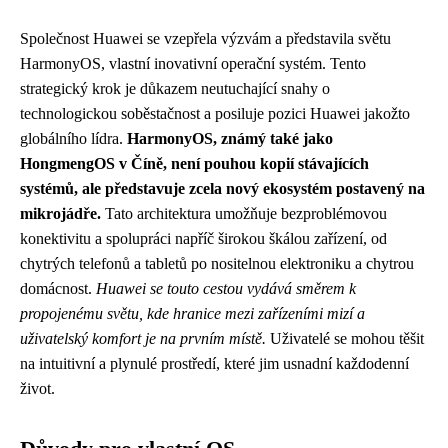
Společnost Huawei se vzepřela výzvám a představila světu
HarmonyOS, vlastní inovativní operační systém. Tento
strategický krok je důkazem neutuchající snahy o
technologickou soběstačnost a posiluje pozici Huawei jakožto
globálního lídra.
HarmonyOS, známý také jako
HongmengOS v Číně, není pouhou kopií stávajících
systémů, ale představuje zcela nový ekosystém postavený na
mikrojádře.
Tato architektura umožňuje bezproblémovou
konektivitu a spolupráci napříč širokou škálou zařízení, od
chytrých telefonů a tabletů po nositelnou elektroniku a chytrou
domácnost.
Huawei se touto cestou vydává směrem k
propojenému světu, kde hranice mezi zařízeními mizí a
uživatelský komfort je na prvním místě.
Uživatelé se mohou těšit
na intuitivní a plynulé prostředí, které jim usnadní každodenní
život.