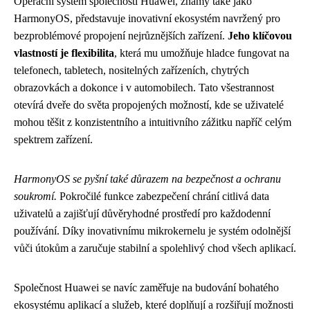
Operační systém společnosti Huawei, známý také jako
HarmonyOS, představuje inovativní ekosystém navržený pro
bezproblémové propojení nejrůznějších zařízení.
Jeho klíčovou
vlastností je flexibilita
, která mu umožňuje hladce fungovat na
telefonech, tabletech, nositelných zařízeních, chytrých
obrazovkách a dokonce i v automobilech. Tato všestrannost
otevírá dveře do světa propojených možností, kde se uživatelé
mohou těšit z konzistentního a intuitivního zážitku napříč celým
spektrem zařízení.
HarmonyOS se pyšní také důrazem na bezpečnost a ochranu
soukromí.
Pokročilé funkce zabezpečení chrání citlivá data
uživatelů a zajišťují důvěryhodné prostředí pro každodenní
používání. Díky inovativnímu mikrokernelu je systém odolnější
vůči útokům a zaručuje stabilní a spolehlivý chod všech aplikací.
Společnost Huawei se navíc zaměřuje na budování bohatého
ekosystému aplikací a služeb, které doplňují a rozšiřují možnosti