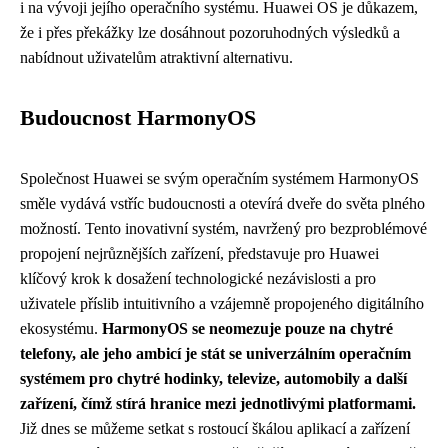
i na vývoji jejího operačního systému. Huawei OS je důkazem,
že i přes překážky lze dosáhnout pozoruhodných výsledků a
nabídnout uživatelům atraktivní alternativu.
Budoucnost HarmonyOS
Společnost Huawei se svým operačním systémem HarmonyOS
směle vydává vstříc budoucnosti a otevírá dveře do světa plného
možností. Tento inovativní systém, navržený pro bezproblémové
propojení nejrůznějších zařízení, představuje pro Huawei
klíčový krok k dosažení technologické nezávislosti a pro
uživatele příslib intuitivního a vzájemně propojeného digitálního
ekosystému.
HarmonyOS se neomezuje pouze na chytré
telefony, ale jeho ambicí je stát se univerzálním operačním
systémem pro chytré hodinky, televize, automobily a další
zařízení, čímž stírá hranice mezi jednotlivými platformami.
Již dnes se můžeme setkat s rostoucí škálou aplikací a zařízení