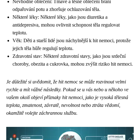
Nevhodné oblečení: Tmavé a těsné oblečení brání
odpařování potu a zhoršuje ochlazování těla.
Některé léky: Některé léky, jako jsou diuretika a
antidepresiva, mohou ovlivnit schopnost těla regulovat
teplotu.
Věk: Děti a starší lidé jsou náchylnější k hit nemoci, protože
jejich těla hůře regulují teplotu.
Zdravotní stav: Některé zdravotní stavy, jako jsou srdeční
choroby, obezita a cukrovka, mohou zvýšit riziko hit nemoci.
Je důležité si uvědomit, že hit nemoc se může rozvinout velmi
rychle a mít vážné následky. Pokud se u vás nebo u někoho ve
vašem okolí objeví příznaky hit nemoci, jako je vysoká tělesná
teplota, zmatenost, závratě, nevolnost nebo ztráta vědomí,
okamžitě volejte záchrannou službu.