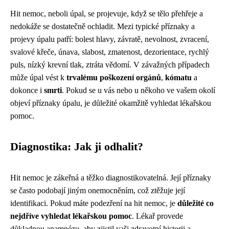
Hit nemoc, neboli úpal, se projevuje, když se tělo přehřeje a
nedokáže se dostatečně ochladit. Mezi typické příznaky a
projevy úpalu patří: bolest hlavy, závratě, nevolnost, zvracení,
svalové křeče, únava, slabost, zmatenost, dezorientace, rychlý
puls, nízký krevní tlak, ztráta vědomí. V závažných případech
může úpal vést k
trvalému poškození orgánů
,
kómatu
a
dokonce i
smrti
. Pokud se u vás nebo u někoho ve vašem okolí
objeví příznaky úpalu, je důležité okamžitě vyhledat lékařskou
pomoc.
Diagnostika: Jak ji odhalit?
Hit nemoc je zákeřná a těžko diagnostikovatelná. Její příznaky
se často podobají jiným onemocněním, což ztěžuje její
identifikaci. Pokud máte podezření na hit nemoc, je
důležité co
nejdříve vyhledat lékařskou pomoc
. Lékař provede
důkladnou anamnézu, aby zjistil vaši zdravotní historii a