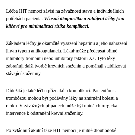
Léčba HIT nemoci závisí na závažnosti stavu a individuálních
potřebách pacienta.
Včasná diagnostika a zahájení léčby jsou
klíčové pro minimalizaci rizika komplikací.
Základem léčby je okamžité vysazení heparinu a jeho nahrazení
jiným typem antikoagulancia. Lékař může předepsat přímé
inhibitory trombinu nebo inhibitory faktoru Xa. Tyto léky
zabraňují další tvorbě krevních sraženin a pomáhají stabilizovat
stávající sraženiny.
Důležitá je také léčba příznaků a komplikací. Pacientům s
trombózou mohou být podávány léky na zmírnění bolesti a
otoku. V závažných případech může být nutná chirurgická
intervence k odstranění krevní sraženiny.
Po zvládnutí akutní fáze HIT nemoci je nutné dlouhodobé