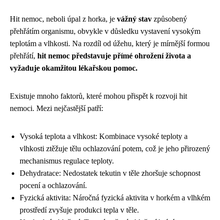
Hit nemoc, neboli úpal z horka, je
vážný stav
způsobený
přehřátím organismu, obvykle v důsledku vystavení vysokým
teplotám a vlhkosti. Na rozdíl od úžehu, který je mírnější formou
přehřátí,
hit nemoc představuje přímé ohrožení života a
vyžaduje okamžitou lékařskou pomoc.
Existuje mnoho faktorů, které mohou přispět k rozvoji hit
nemoci. Mezi nejčastější patří:
Vysoká teplota a vlhkost: Kombinace vysoké teploty a
vlhkosti ztěžuje tělu ochlazování potem, což je jeho přirozený
mechanismus regulace teploty.
Dehydratace: Nedostatek tekutin v těle zhoršuje schopnost
pocení a ochlazování.
Fyzická aktivita: Náročná fyzická aktivita v horkém a vlhkém
prostředí zvyšuje produkci tepla v těle.