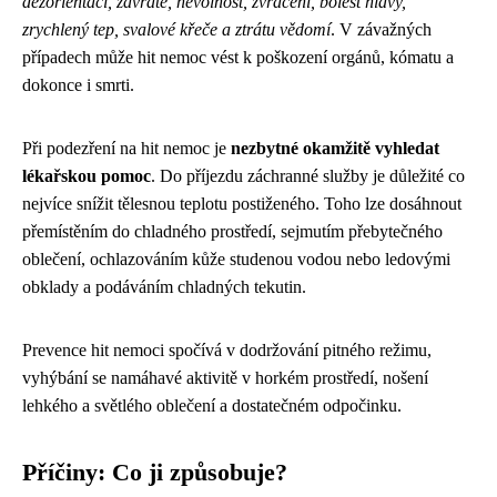
dezorientaci, závratě, nevolnost, zvracení, bolest hlavy,
zrychlený tep, svalové křeče a ztrátu vědomí
. V závažných
případech může hit nemoc vést k poškození orgánů, kómatu a
dokonce i smrti.
Při podezření na hit nemoc je
nezbytné okamžitě vyhledat
lékařskou pomoc
. Do příjezdu záchranné služby je důležité co
nejvíce snížit tělesnou teplotu postiženého. Toho lze dosáhnout
přemístěním do chladného prostředí, sejmutím přebytečného
oblečení, ochlazováním kůže studenou vodou nebo ledovými
obklady a podáváním chladných tekutin.
Prevence hit nemoci spočívá v dodržování pitného režimu,
vyhýbání se namáhavé aktivitě v horkém prostředí, nošení
lehkého a světlého oblečení a dostatečném odpočinku.
Příčiny: Co ji způsobuje?