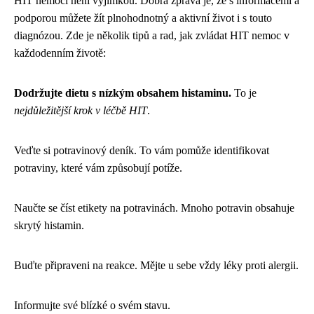
HIT nemocí není výjimkou. Dobrá zpráva je, že s informacemi a
podporou můžete žít plnohodnotný a aktivní život i s touto
diagnózou. Zde je několik tipů a rad, jak zvládat HIT nemoc v
každodenním životě:
Dodržujte dietu s nízkým obsahem histaminu.
To je
nejdůležitější krok v léčbě HIT
.
Veďte si potravinový deník. To vám pomůže identifikovat
potraviny, které vám způsobují potíže.
Naučte se číst etikety na potravinách. Mnoho potravin obsahuje
skrytý histamin.
Buďte připraveni na reakce. Mějte u sebe vždy léky proti alergii.
Informujte své blízké o svém stavu.