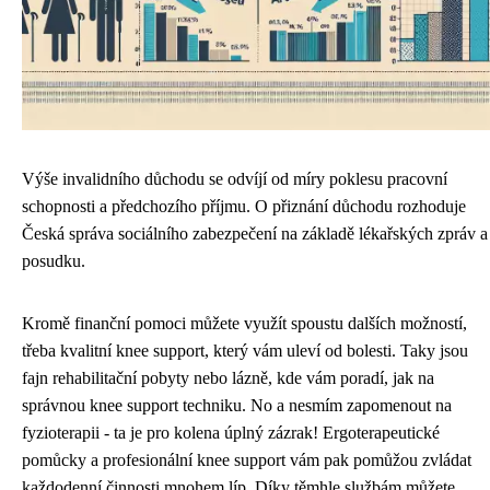
Výše invalidního důchodu se odvíjí od míry poklesu pracovní
schopnosti a předchozího příjmu. O přiznání důchodu rozhoduje
Česká správa sociálního zabezpečení na základě lékařských zpráv a
posudku.
Kromě finanční pomoci můžete využít spoustu dalších možností,
třeba
kvalitní knee support
, který vám uleví od bolesti. Taky jsou
fajn rehabilitační pobyty nebo lázně, kde vám poradí, jak na
správnou knee support techniku. No a nesmím zapomenout na
fyzioterapii - ta je pro kolena úplný zázrak! Ergoterapeutické
pomůcky a profesionální knee support vám pak pomůžou zvládat
každodenní činnosti mnohem líp. Díky těmhle službám můžete