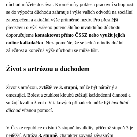
důchod můžete dostávat. Kromě míry poklesu pracovní schopnosti
se do výpočtu důchodu zahrnuje i výše vašich odvodů na sociální
zabezpečení a aktuální výše průměrné mzdy. Pro přesnější
představu o výši vašeho potenciálního invalidního důchodu
doporučujeme
kontaktovat přímo ČSSZ nebo využít jejich
online kalkulačku
. Nezapomeňte, že se jedná o individuální
záležitost a konečná výše důchodu se může lišit.
Život s artrózou a důchodem
Život s artrózou, zvláště ve
3. stupni
, může být náročný a
omezující. Bolest a ztuhlost kloubů ztěžují každodenní činnosti a
snižují kvalitu života. V takových případech může být
invalidní
důchod
vítanou pomocí.
V České republice existují 3 stupně invalidity, přičemž stupeň 3 je
nejtěžší. Artróza
3. stupně
, charakterizovaná závažným