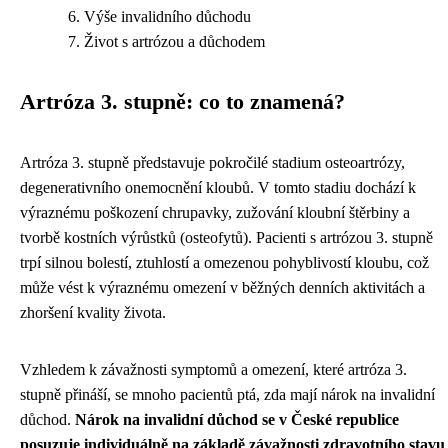
Výše invalidního důchodu
Život s artrózou a důchodem
Artróza 3. stupně: co to znamená?
Artróza 3. stupně představuje pokročilé stadium osteoartrózy,
degenerativního onemocnění kloubů. V tomto stadiu dochází k
výraznému poškození chrupavky, zužování kloubní štěrbiny a
tvorbě kostních výrůstků (osteofytů). Pacienti s artrózou 3. stupně
trpí silnou bolestí, ztuhlostí a omezenou pohyblivostí kloubu, což
může vést k výraznému omezení v běžných denních aktivitách a
zhoršení kvality života.
Vzhledem k závažnosti symptomů a omezení, které artróza 3.
stupně přináší, se mnoho pacientů ptá, zda mají nárok na invalidní
důchod.
Nárok na invalidní důchod se v České republice
posuzuje individuálně na základě závažnosti zdravotního stavu