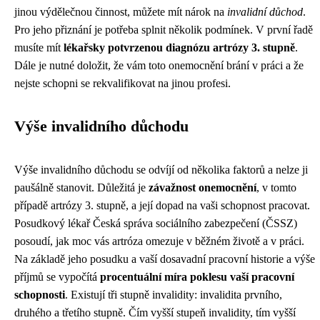
jinou výdělečnou činnost, můžete mít nárok na
invalidní důchod
.
Pro jeho přiznání je potřeba splnit několik podmínek. V první řadě
musíte mít
lékařsky potvrzenou diagnózu artrózy 3. stupně
.
Dále je nutné doložit, že vám toto onemocnění brání v práci a že
nejste schopni se rekvalifikovat na jinou profesi.
Výše invalidního důchodu
Výše invalidního důchodu se odvíjí od několika faktorů a nelze ji
paušálně stanovit. Důležitá je
závažnost onemocnění
, v tomto
případě artrózy 3. stupně, a její dopad na vaši schopnost pracovat.
Posudkový lékař Česká správa sociálního zabezpečení (ČSSZ)
posoudí, jak moc vás artróza omezuje v běžném životě a v práci.
Na základě jeho posudku a vaší dosavadní pracovní historie a výše
příjmů se vypočítá
procentuální míra poklesu vaší pracovní
schopnosti
. Existují tři stupně invalidity: invalidita prvního,
druhého a třetího stupně. Čím vyšší stupeň invalidity, tím vyšší