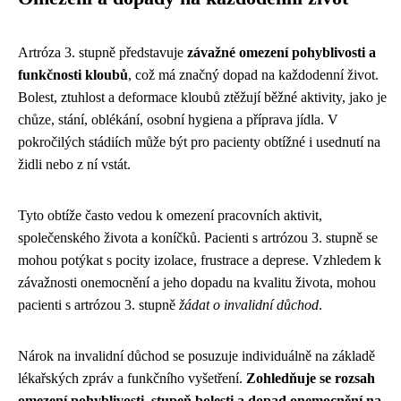
Artróza 3. stupně představuje
závažné omezení pohyblivosti a
funkčnosti kloubů
, což má značný dopad na každodenní život.
Bolest, ztuhlost a deformace kloubů ztěžují běžné aktivity, jako je
chůze, stání, oblékání, osobní hygiena a příprava jídla. V
pokročilých stádiích může být pro pacienty obtížné i usednutí na
židli nebo z ní vstát.
Tyto obtíže často vedou k omezení pracovních aktivit,
společenského života a koníčků. Pacienti s artrózou 3. stupně se
mohou potýkat s pocity izolace, frustrace a deprese. Vzhledem k
závažnosti onemocnění a jeho dopadu na kvalitu života, mohou
pacienti s artrózou 3. stupně
žádat o invalidní důchod
.
Nárok na invalidní důchod se posuzuje individuálně na základě
lékařských zpráv a funkčního vyšetření.
Zohledňuje se rozsah
omezení pohyblivosti, stupeň bolesti a dopad onemocnění na