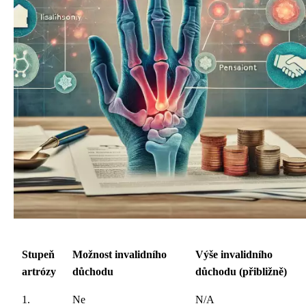
Stupeň
Možnost invalidního
Výše invalidního
artrózy
důchodu
důchodu (přibližně)
1.
Ne
N/A