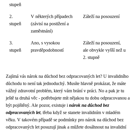
stupeň
2.
V některých případech
Záleží na posouzení
stupeň
(závisí na postižení a
zaměstnání)
3.
Ano, s vysokou
Záleží na posouzení,
stupeň
pravděpodobností
ale obvykle vyšší než u
2. stupně
Zajímá vás
nárok na důchod bez odpracovaných let
? U invalidního
důchodu to není tak jednoduchý. Musíte hlavně prokázat, že máte
vážný zdravotní problém, který vám brání v práci. No a pak je tu
ještě ta druhá věc - potřebujete mít nějakou tu dobu odpracovanou a
být pojištěný. Ale pozor, existuje i
nárok na důchod bez
odpracovaných let
, třeba když se stanete invalidním v mladém
věku. V takovém případě se podmínky pro nárok na důchod bez
odpracovaných let posuzují jinak a můžete dosáhnout na invalidní