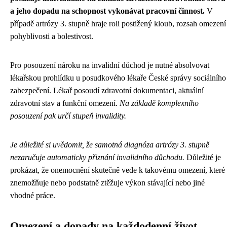
a jeho dopadu na schopnost vykonávat pracovní činnost.
V
případě artrózy 3. stupně hraje roli postižený kloub, rozsah omezení
pohyblivosti a bolestivost.
Pro posouzení nároku na invalidní důchod je nutné absolvovat
lékařskou prohlídku u posudkového lékaře České správy sociálního
zabezpečení. Lékař posoudí zdravotní dokumentaci, aktuální
zdravotní stav a funkční omezení.
Na základě komplexního
posouzení pak určí stupeň invalidity.
Je důležité si uvědomit, že samotná diagnóza artrózy 3. stupně
nezaručuje automaticky přiznání invalidního důchodu.
Důležité je
prokázat, že onemocnění skutečně vede k takovému omezení, které
znemožňuje nebo podstatně ztěžuje výkon stávající nebo jiné
vhodné práce.
Omezení a dopady na každodenní život