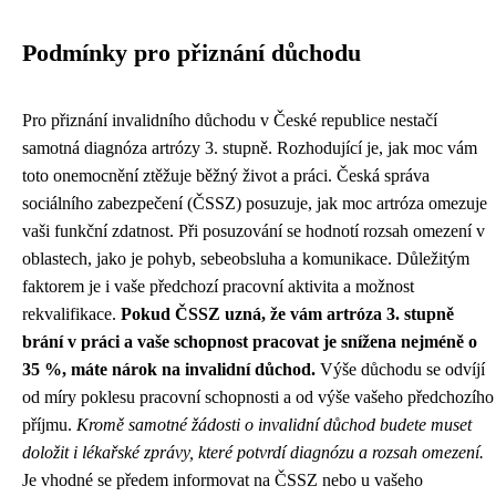
Podmínky pro přiznání důchodu
Pro přiznání invalidního důchodu v České republice nestačí
samotná diagnóza artrózy 3. stupně. Rozhodující je, jak moc vám
toto onemocnění ztěžuje běžný život a práci. Česká správa
sociálního zabezpečení (ČSSZ) posuzuje, jak moc artróza omezuje
vaši funkční zdatnost. Při posuzování se hodnotí rozsah omezení v
oblastech, jako je pohyb, sebeobsluha a komunikace. Důležitým
faktorem je i vaše předchozí pracovní aktivita a možnost
rekvalifikace.
Pokud ČSSZ uzná, že vám artróza 3. stupně
brání v práci a vaše schopnost pracovat je snížena nejméně o
35 %, máte nárok na invalidní důchod.
Výše důchodu se odvíjí
od míry poklesu pracovní schopnosti a od výše vašeho předchozího
příjmu.
Kromě samotné žádosti o invalidní důchod budete muset
doložit i lékařské zprávy, které potvrdí diagnózu a rozsah omezení.
Je vhodné se předem informovat na ČSSZ nebo u vašeho