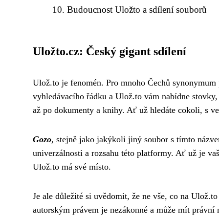
Budoucnost Uložto a sdílení souborů
Uložto.cz: Český gigant sdílení
Ulož.to je fenomén. Pro mnoho Čechů synonymum pro
vyhledávacího řádku a Ulož.to vám nabídne stovky, 
až po dokumenty a knihy. Ať už hledáte cokoli, s ve
Gozo
, stejně jako jakýkoli jiný soubor s tímto názv
univerzálnosti a rozsahu této platformy. Ať už je v
Ulož.to má své místo.
Je ale důležité si uvědomit, že ne vše, co na Ulož.to
autorským právem je nezákonné a může mít právní ná