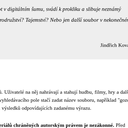
t v digitálním šumu, svádí k prokliku a slibuje neznámý
rodružství? Tajemství? Nebo jen další soubor v nekonečn
Jindřich Kov
. Uživatelé na něj nahrávají a stahují hudbu, filmy, hry a dalš
vyhledávacího pole stačí zadat název souboru, například "goz
am výsledků odpovídajících zadanému výrazu.
materiálů chráněných autorským právem je nezákonné.
Před