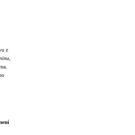
vu z
ninu,
ima.
bo
není