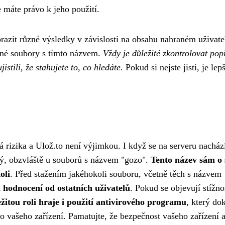
e máte právo k jeho použití.
azit různé výsledky v závislosti na obsahu nahraném uživatel
iné soubory s tímto názvem.
Vždy je důležité zkontrolovat pop
stili, že stahujete to, co hledáte.
Pokud si nejste jisti, je lepš
á rizika a Ulož.to není výjimkou. I když se na serveru nacház
ný, obzvláště u souborů s názvem "gozo".
Tento název sám o
oli
. Před stažením jakéhokoli souboru, včetně těch s názvem
 hodnocení od ostatních uživatelů
. Pokud se objevují stížno
žitou roli hraje i použití antivirového programu
, který do
o vašeho zařízení. Pamatujte, že bezpečnost vašeho zařízení a