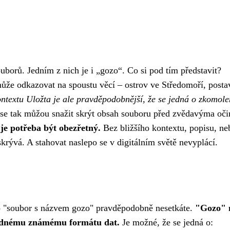
borů. Jedním z nich je i „gozo“. Co si pod tím představit?
že odkazovat na spoustu věcí – ostrov ve Středomoří, posta
ntextu Uložta je ale pravděpodobnější, že se jedná o zkomole
se tak můžou snažit skrýt obsah souboru před zvědavýma oč
je potřeba být obezřetný.
Bez bližšího kontextu, popisu, ne
skrývá. A stahovat naslepo se v digitálním světě nevyplácí.
o "soubor s názvem gozo" pravděpodobně nesetkáte.
"Gozo" 
žádnému známému formátu dat.
Je možné, že se jedná o: