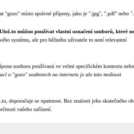
"gozo" místo správné přípony, jako je ".jpg", ".pdf" nebo ".
Ulož.to můžou používat vlastní označení souborů, které n
ého systému, ale pro běžného uživatele to není relevantní
řípona souboru používaná ve velmi specifickém kontextu nebo
cí o "gozo" souborech na internetu je ale tato možnost
.to, doporučuje se opatrnost. Bez znalosti jeho skutečného o
ečnosti vašeho zařízení.