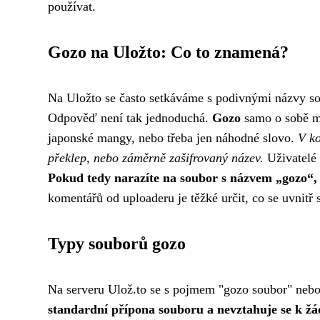
používat.
Gozo na Uložto: Co to znamená?
Na Uložto se často setkáváme s podivnými názvy sou
Odpověď není tak jednoduchá.
Gozo
samo o sobě mů
japonské mangy, nebo třeba jen náhodné slovo.
V ko
překlep, nebo záměrně zašifrovaný název.
Uživatelé 
Pokud tedy narazíte na soubor s názvem „gozo“, 
komentářů od uploaderu je těžké určit, co se uvnitř 
Typy souborů gozo
Na serveru Ulož.to se s pojmem "gozo soubor" neb
standardní přípona souboru a nevztahuje se k 