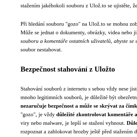
stažením jakéhokoli souboru z Ulož.to se ujistěte, ž
Při hledání souboru "gozo" na Ulož.to se mohou zobr
Může se jednat o dokumenty, obrázky, videa nebo j
souboru a komentáře ostatních uživatelů, abyste se uji
soubor nestahovat.
Bezpečnost stahování z Uložto
Stahování souborů z internetu s sebou vždy nese jist
mnoho legitimních souborů, je důležité být obezřet
nezaručuje bezpečnost a může se skrývat za čímk
"gozo", je vždy
důležité zkontrolovat komentáře a
viry nebo malware, je lepší se stažení vyhnout.
Důle
rozpoznat a zablokovat hrozby ještě před stažením d