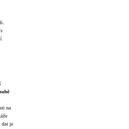
i.
is
í
í
 sobě
sti na
káže
 dat je