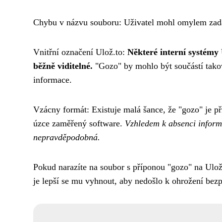
Chybu v názvu souboru: Uživatel mohl omylem zadat 
Vnitřní označení Ulož.to:
Některé interní systémy 
běžně viditelné.
"Gozo" by mohlo být součástí takov
informace.
Vzácny formát: Existuje malá šance, že "gozo" je p
úzce zaměřený software.
Vzhledem k absenci informa
nepravděpodobná.
Pokud narazíte na soubor s příponou "gozo" na Ulož
je lepší se mu vyhnout, aby nedošlo k ohrožení bezp