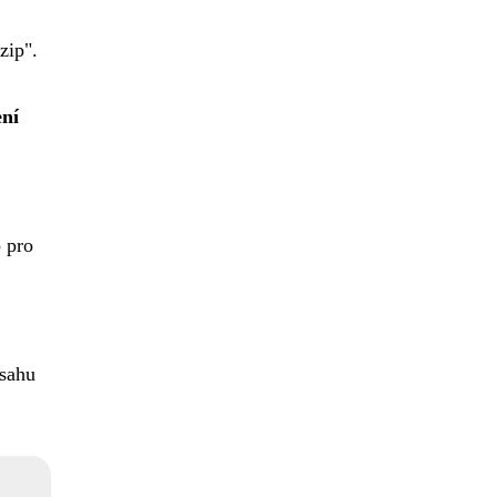
zip".
ení
 pro
bsahu