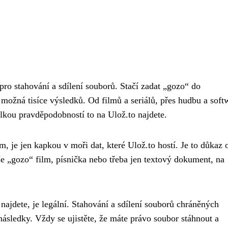
 stahování a sdílení souborů. Stačí zadat „gozo“ do
možná tisíce výsledků. Od filmů a seriálů, přes hudbu a soft
lkou pravděpodobností to na Ulož.to najdete.
em, je jen kapkou v moři dat, které Ulož.to hostí. Je to důkaz 
aše „gozo“ film, písnička nebo třeba jen textový dokument, na
 najdete, je legální. Stahování a sdílení souborů chráněných
sledky. Vždy se ujistěte, že máte právo soubor stáhnout a