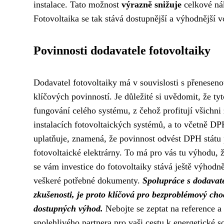
instalace. Tato možnost
výrazně snižuje
celkové nák
Fotovoltaika se tak stává dostupnější a výhodnější v
Povinnosti dodavatele fotovoltaiky
Dodavatel fotovoltaiky má v souvislosti s přenesen
klíčových povinností. Je důležité si uvědomit, že tyt
fungování celého systému, z čehož profitují všichni
instalacích fotovoltaických systémů, a to včetně DP
uplatňuje, znamená, že povinnost odvést DPH státu p
fotovoltaické elektrárny. To má pro vás tu výhodu, ž
se vám investice do fotovoltaiky stává ještě výho
veškeré potřebné dokumenty.
Spolupráce s dodavate
zkušenosti, je proto klíčová pro bezproblémový cho
dostupných výhod.
Nebojte se zeptat na reference a p
spolehlivého partnera pro vaši cestu k energetické s