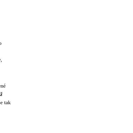
o
,
ené
ž
e tak