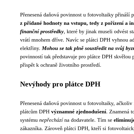
Přenesená daňová povinnost u fotovoltaiky přináší
z přidané hodnoty na vstupu, tedy z pořízení a in
finanční prostředky
, které by jinak museli odvést s
vrátí mnohem dříve. Navíc se plátci DPH vyhnou ad
elektřiny.
Mohou se tak plně soustředit na svůj byzn
povinností tak představuje pro plátce DPH skvělou pří
přispět k ochraně životního prostředí.
Nevýhody pro plátce DPH
Přenesená daňová povinnost u fotovoltaiky, ačkoliv
plátcům DPH
významné zjednodušení
. Znamená to
systému
nepřechází
na dodavatele. Tím se
eliminuj
zákazníka. Zároveň plátci DPH, kteří si fotovoltai