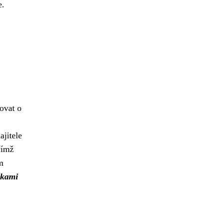
e.
ovat o
ajitele
čímž
m
zkami