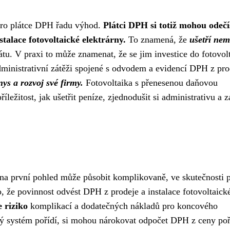
 pro plátce DPH řadu výhod.
Plátci DPH si totiž mohou odečí
stalace fotovoltaické elektrárny.
To znamená, že
ušetří nem
tátu. V praxi to může znamenat, že se jim investice do fotovol
ministrativní zátěži spojené s odvodem a evidencí DPH z pro
ys a rozvoj své firmy.
Fotovoltaika s přenesenou daňovou
ležitost, jak ušetřit peníze, zjednodušit si administrativu a 
 na první pohled může působit komplikovaně, ve skutečnosti p
, že povinnost odvést DPH z prodeje a instalace fotovoltaick
e riziko
komplikací a dodatečných nákladů pro koncového
cký systém pořídí, si mohou nárokovat odpočet DPH z ceny poř