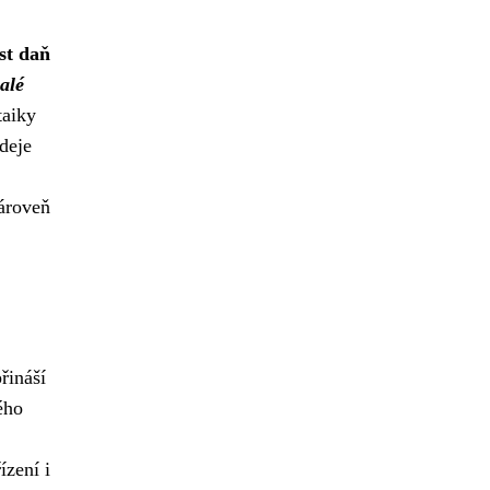
st daň
alé
taiky
deje
zároveň
řináší
ého
ízení i