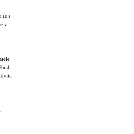
 se s
je v
atele
ýhod.
tivita
.