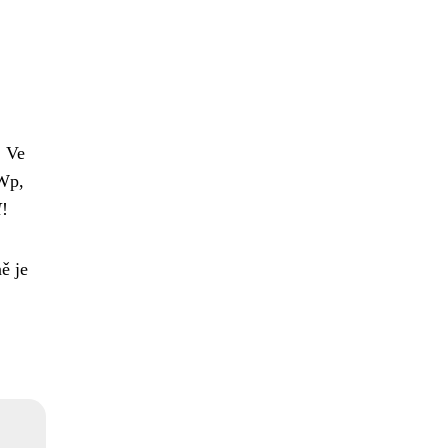
. Ve
MWp,
H
!
ě je