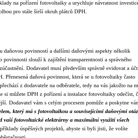
lady na pořízení fotovoltaiky a urychluje návratnost investic
olbou pro stále širší okruh plátců DPH.
ou daňovou povinností a dalšími daňovými aspekty několik
o povinnosti slouží k zajištění transparentnosti a správného
 zúčastnění. Dodavatel musí především správně evidovat a účt
H. Přenesená daňová povinnost, která se u fotovoltaiky často
řechází z dodavatele na odběratele, tedy na vás jakožto na m
e si můžete DPH z pořízení a instalace fotovoltaiky odečíst, 
dnější. Dodavatel vám s celým procesem pomůže a poskytne vá
lem, který má s fotovoltaikou a souvisejícími daňovými otá
d vaší fotovoltaické elektrárny a maximální využití všech
říklady úspěšných projektů, abyste si byli jisti, že volíte
oběstačnosti.