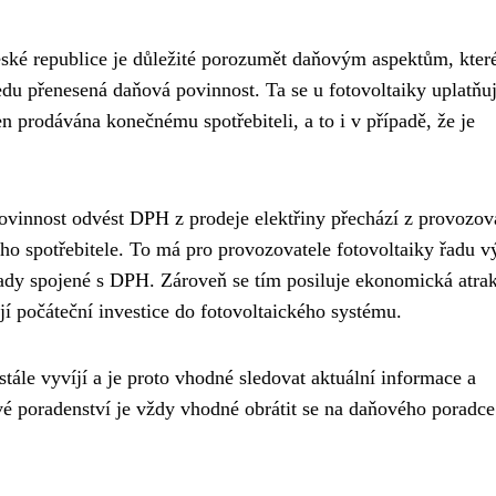
eské republice je důležité porozumět daňovým aspektům, které
edu přenesená daňová povinnost. Ta se u fotovoltaiky uplatňu
en prodávána konečnému spotřebiteli, a to i v případě, že je
ovinnost odvést DPH z prodeje elektřiny přechází z provozov
ého spotřebitele. To má pro provozovatele fotovoltaiky řadu v
lady spojené s DPH. Zároveň se tím posiluje ekonomická atrak
ují počáteční investice do fotovoltaického systému.
stále vyvíjí a je proto vhodné sledovat aktuální informace a
vé poradenství je vždy vhodné obrátit se na daňového poradce