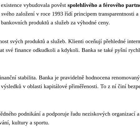
é existence vybudovala pověst
spolehlivého a férového partn
 svého založení v roce 1993 řídí principem transparentnosti a
u bankovních produktů a služeb za výhodné ceny.
ost svých produktů a služeb. Klienti oceňují přehledné inter
at své finance odkudkoli a kdykoli. Banka se také pyšní rych
 finanční stabilita. Banka je pravidelně hodnocena renomovan
výsledků v oblasti kapitálové přiměřenosti. To z ní činí bez
vědného podnikání a podporuje řadu neziskových organizací a
ání, kultury a sportu.