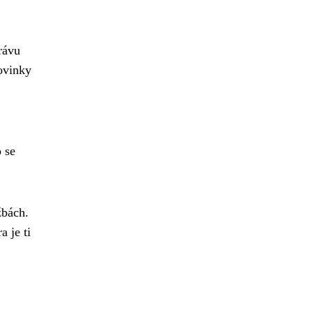
rávu
novinky
o se
žbách.
 je ti