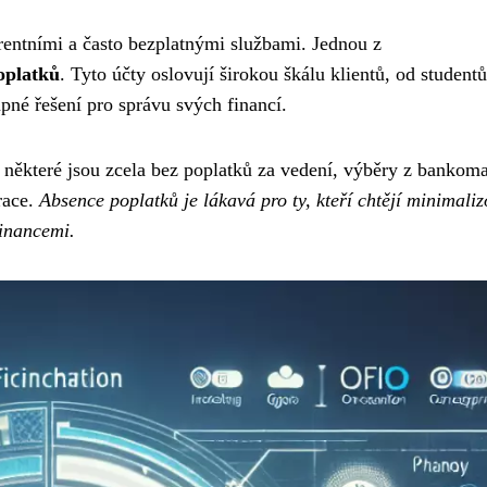
rentními a často bezplatnými službami. Jednou z
oplatků
. Tyto účty oslovují širokou škálu klientů, od student
upné řešení pro správu svých financí.
 některé jsou zcela bez poplatků za vedení, výběry z bankom
race.
Absence poplatků je lákavá pro ty, kteří chtějí minimaliz
financemi.