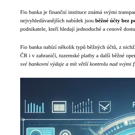
Fio banka je finanční instituce známá svými transpa
nejvyhledávanějších nabídek jsou
běžné účty bez p
podnikatele, kteří hledají jednoduché a cenově dost
Fio banka nabízí několik typů běžných účtů, z nichž
ČR i v zahraničí, tuzemské platby a další běžné ope
své bankovní výdaje a mít větší kontrolu nad svými 