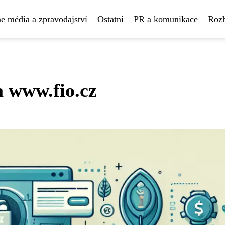
e média a zpravodajství
Ostatní
PR a komunikace
Rozh
a www.fio.cz