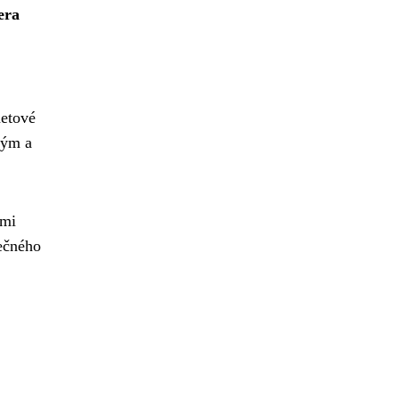
era
netové
lým a
ými
pečného