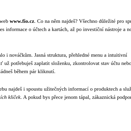
ý web
www.fio.cz
. Co na něm najdeš? Všechno důležité pro sp
řes informace o účtech a kartách, až po investiční nástroje a 
lo i nováčkům. Jasná struktura, přehledné menu a intuitivní
ť už potřebuješ zaplatit složenku, zkontrolovat stav účtu neb
ládneš během pár kliknutí.
webu najdeš i spoustu užitečných informací o produktech a slu
ích kliček
. A pokud bys přece jenom tápal, zákaznická podpora