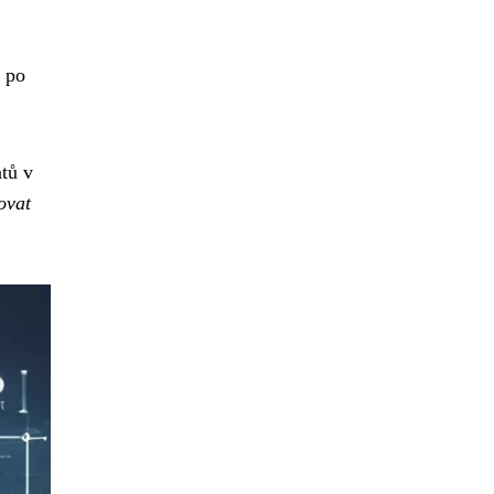
ů po
atů v
ovat