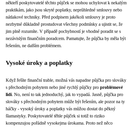
někteří poskytovatelé těchto půjček se mohou uchylovat k nekalým
praktikám, jako jsou skryté poplatky, neprůhledné smlouvy nebo
nátlakové techniky. Před podpisem jakékoli smlouvy je proto
nezbytné důkladně prostudovat všechny podmínky a ujistit se, že
jim plně rozumíte. V případě pochybností je vhodné poradit se s
nezávislým finančním poradcem. Pamatujte, že půjčka by měla být
řešením, ne dalším problémem.
Vysoké úroky a poplatky
Když řešíte finanční trable, možná vás napadne
půjčka pro slováky
s přechodným pobytem
nebo jiné rychlý půjčky pro
problémové
lidi
. No, není to tak jednoduchý, jak to vypadá. Jasně, půjčka pro
slováky s přechodným pobytem může být řešením, ale pozor na ty
háčky - vysoký úroky a poplatky vás můžou dostat do pěkný
šlamastyky. Poskytovatelé těhle půjček si totiž to riziko
kompenzujou pořádně vysokejma úrokama. Proto než něco