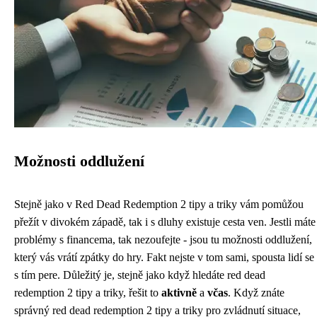
Možnosti oddlužení
Stejně jako v Red Dead Redemption 2 tipy a triky vám pomůžou
přežít v divokém západě, tak i s dluhy existuje cesta ven. Jestli máte
problémy s financema, tak nezoufejte - jsou tu možnosti oddlužení,
který vás vrátí zpátky do hry. Fakt nejste v tom sami, spousta lidí se
s tím pere. Důležitý je, stejně jako když hledáte
red dead
redemption 2 tipy a triky
, řešit to
aktivně
a
včas
. Když znáte
správný red dead redemption 2 tipy a triky pro zvládnutí situace,