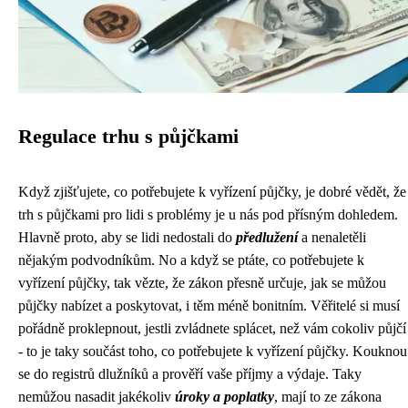
Regulace trhu s půjčkami
Když zjišťujete,
co potřebujete k vyřízení půjčky
, je dobré vědět, že
trh s půjčkami pro lidi s problémy je u nás pod přísným dohledem.
Hlavně proto, aby se lidi nedostali do
předlužení
a nenaletěli
nějakým podvodníkům. No a když se ptáte, co potřebujete k
vyřízení půjčky, tak vězte, že zákon přesně určuje, jak se můžou
půjčky nabízet a poskytovat, i těm méně bonitním. Věřitelé si musí
pořádně proklepnout, jestli zvládnete splácet, než vám cokoliv půjčí
- to je taky součást toho, co potřebujete k vyřízení půjčky. Kouknou
se do registrů dlužníků a prověří vaše příjmy a výdaje. Taky
nemůžou nasadit jakékoliv
úroky a poplatky
, mají to ze zákona