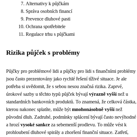
Alternativy k půjčkám
Správa osobních financí
Prevence dluhové pasti
Ochrana spotřebitele
Regulace trhu s půjčkami
Rizika půjček s problémy
Půjčky pro problémové lidi a půjčky pro lidi s finančními problémy
jsou často prezentovány jako rychlé řešení tíživé situace. Je ale
potřeba si uvědomit, že s sebou nesou značná rizika. Zaprvé,
úrokové sazby u těchto typů půjček bývají
výrazně vyšší
než u
standardních bankovních produktů. To znamená, že celková částka,
kterou nakonec splatíte, může být
mnohonásobně vyšší
než
původní dluh. Zadruhé, podmínky splácení bývají často nevýhodné
a hrozí
vysoké sankce
za sebemenší prodlevu. To může vést k
prohloubení dluhové spirály a zhoršení finanční situace. Zatřetí,