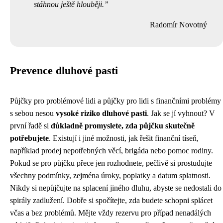
stáhnou ještě hlouběji.
Radomír Novotný
Prevence dluhové pasti
Půjčky pro problémové lidi a půjčky pro lidi s finančními problémy
s sebou nesou
vysoké riziko dluhové pasti
. Jak se jí vyhnout? V
první řadě si
důkladně promyslete, zda půjčku skutečně
potřebujete
. Existují i jiné možnosti, jak řešit finanční tíseň,
například prodej nepotřebných věcí, brigáda nebo pomoc rodiny.
Pokud se pro půjčku přece jen rozhodnete, pečlivě si prostudujte
všechny podmínky, zejména úroky, poplatky a datum splatnosti.
Nikdy si nepůjčujte na splacení jiného dluhu, abyste se nedostali do
spirály zadlužení. Dobře si spočítejte, zda budete schopni splácet
včas a bez problémů. Mějte vždy rezervu pro případ nenadálých