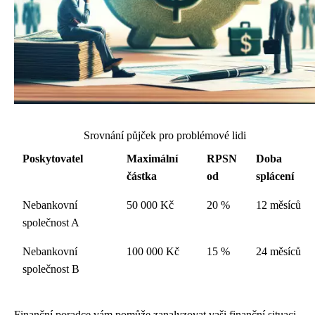
Srovnání půjček pro problémové lidi
Poskytovatel
Maximální
RPSN
Doba
částka
od
splácení
Nebankovní
50 000 Kč
20 %
12 měsíců
společnost A
Nebankovní
100 000 Kč
15 %
24 měsíců
společnost B
Finanční poradce vám pomůže zanalyzovat vaši finanční situaci,