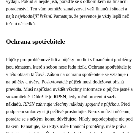
výdajů. Pokud si nejste jistí, poraďte se s odborníkem na finanční
poradenství. Ten vám pomůže zanalyzovat vaši finanční situaci a
najít
nejvhodnější řešení
. Pamatujte, že prevence je vždy lepší než
řešení následků.
Ochrana spotřebitele
Půjčky pro problémové lidi a půjčky pro lidi s finančními problémy
jsou tématem, které s sebou nese řadu rizik. Ochrana spotřebitele je
v této oblasti klíčová. Zákon na ochranu spotřebitele se vztahuje i
na půjčky a úvěry. Poskytovatelé půjček musí dodržovat přísná
pravidla. Musí například uvádět všechny informace o půjčce jasně a
srozumitelně. Důležité je
RPSN
, tedy roční procentní sazba
nákladů.
RPSN zahrnuje všechny náklady spojené s půjčkou.
Před
podpisem smlouvy si ji pečlivě prostudujte. Nerozumíte-li něčemu,
poraďte se s někým, komu důvěřujete. Nikdy nepodepisujte nic pod
tlakem. Pamatujte, že i když máte finanční problémy, máte práva.