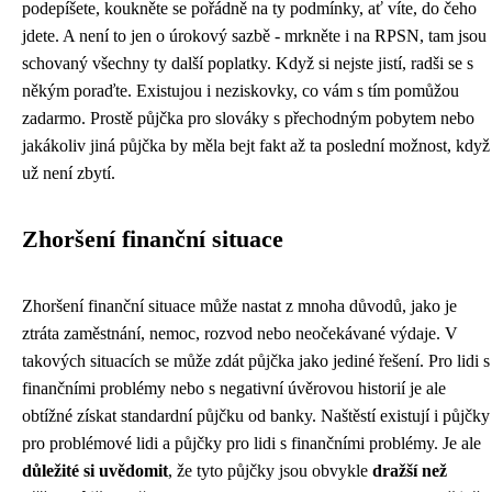
podepíšete, koukněte se pořádně na ty podmínky, ať víte, do čeho
jdete. A není to jen o úrokový sazbě - mrkněte i na RPSN, tam jsou
schovaný všechny ty další poplatky. Když si nejste jistí, radši se s
někým poraďte. Existujou i neziskovky, co vám s tím pomůžou
zadarmo. Prostě půjčka pro slováky s přechodným pobytem nebo
jakákoliv jiná půjčka by měla bejt fakt až ta poslední možnost, když
už není zbytí.
Zhoršení finanční situace
Zhoršení finanční situace může nastat z mnoha důvodů, jako je
ztráta zaměstnání, nemoc, rozvod nebo neočekávané výdaje. V
takových situacích se může zdát půjčka jako jediné řešení. Pro lidi s
finančními problémy nebo s negativní úvěrovou historií je ale
obtížné získat standardní půjčku od banky. Naštěstí existují i ​​půjčky
pro problémové lidi a půjčky pro lidi s finančními problémy. Je ale
důležité si uvědomit
, že tyto půjčky jsou obvykle
dražší než