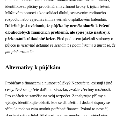
identifikovat příčiny problémů a navrhnout kroky k jejich řešení.
Může vám pomoci s konsolidací dluhů, sestavením rodinného
rozpočtu nebo vyjednáváním s věřiteli o splátkovém kalendáři.
Důležité je si uvědomit, že půjčka by neměla sloužit k řešení
dlouhodobých finančních problémů, ale spíše jako nástroj k
překonání krátkodobé krize.
Před podpisem jakékoli smlouvy o
půjčce je
nezbytné detailně se seznámit s podmínkami a ujistit se, že
jim plně rozumíte
.
Alternativy k půjčkám
Problémy s financemi a nutnost půjčky? Nezoufejte, existují i jiné
cesty. Než se upíšete dalšímu závazku, zvažte všechny možnosti.
Pro začátek se zaměřte na svůj rozpočet. Zanalyzujte příjmy a
výdaje, identifikujte oblasti, kde se dá ušetřit. I drobné úspory se
sčítají a mohou vám uvolnit potřebné finance. Pokud to nestačí,
zkuste si
přivydělat
. Možností je dnes mnoho – od brigád přes