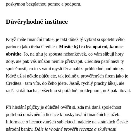
poskytnou bezplatnou pomoc a podporu.
Důvěryhodné instituce
Když máte finanční trable, je fakt důležitý vybrat si spolehlivého
partnera jako třeba
Creditea
.
Musíte být extra opatrní, kam se
obrátíte
. Jo, na trhu je spousta nebankovek, co vám slibují hory
doly, ale pak vás můžou nemile překvapit. Creditea patří mezi ty
společnosti, co to s vámi myslí fér a nabízí průhledné podmínky.
Když už si někde půjčujete, tak jedině u prověřených firem jako je
Creditea - tam víte, do čeho jdete. Jasně, rychlý prachy lákaj, ale
radši si dát bacha a všechno si pořádně proklepnout, než pak litovat.
Při hledání půjčky je důležité ověřit si, zda má daná společnost
potřebná oprávnění a licence k poskytování finančních služeb.
Informace o licencovaných subjektech najdete na stránkách České
národní banky.
Dále je vhodné prověřit recenze a zkušenosti