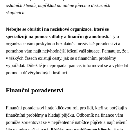
ostatních klientů, například na online fórech a diskuzních
skupinách.
Nebojte se obrátit i na neziskové organizace, které se
specializují na pomoc s dluhy a finanční gramotností.
Tyto
organizace vám poskytnou bezplatné a nezávislé poradenství a
pomohou vám najít nejvhodnější řešení vaší situace. Pamatujte, že i
v těžkých časech existují cesty, jak se s finančními problémy
vypořádat. Důležité je nepropadat panice, informovat se a vyhledat
pomoc u důvěryhodných institucí.
Finanční poradenství
Finanční poradenství hraje klíčovou roli pro lidi, kteří se potýkají s
finančními problémy a hledají půjčku. Odborník na finance vám
pomůže zorientovat se v nepřehledné nabídce půjček a najít řešení
šité na míru vaší situaci.
Půjčky pro problémové klienty
, často