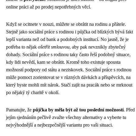
online práci až po prodej nepotřebných věcí.
Když se ocitnete v nouzi, můžete se obrátit na rodinu a přátele.
Stejně jako
sociální práce s rodinou
i půjčka od blízkých bývá fakt
lepší varianta než od bank a podobných institucí. No jasně, že je
potřeba to nějak
ošetřit smlouvou
, aby pak nevznikly zbytečný
dohady. Sociální práce s rodinou taky často řeší podobný situace,
kdy lidi nevědí, kam se obrátit. Kromě toho existuje spousta
možností podpory od státu a neziskovek. Sociální práce s rodinou
může pomoct zorientovat se v různých dávkách a příspěvcích, na
který byste mohli mít nárok. Stačí zajít na pracák nebo se mrknout
po nějaký tý charitě v okolí.
Pamatujte, že
půjčka by měla být až tou poslední možností
. Před
jejím sjednáním pečlivě zvažte všechny alternativy a vyberte tu
nejvýhodnější a nejbezpečnější variantu pro vaši situaci.