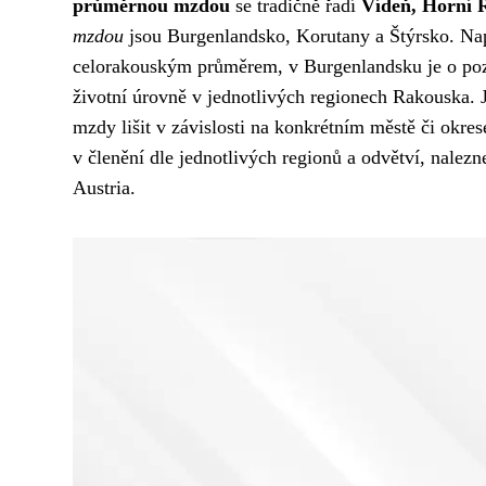
průměrnou mzdou
se tradičně řadí
Vídeň, Horní 
mzdou
jsou Burgenlandsko, Korutany a Štýrsko. Na
celorakouským průměrem, v Burgenlandsku je o pozná
životní úrovně v jednotlivých regionech Rakouska. 
mzdy lišit v závislosti na konkrétním městě či okre
v členění dle jednotlivých regionů a odvětví, nalez
Austria.