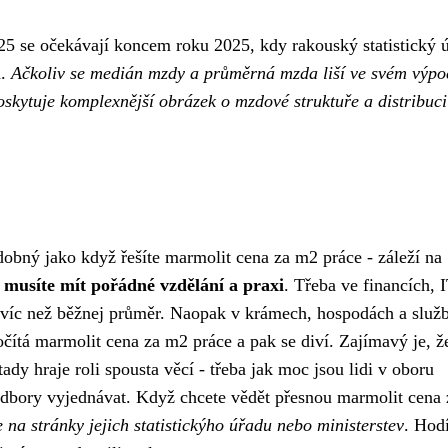
 se očekávají koncem roku 2025, kdy rakouský statistický 
a.
Ačkoliv se medián mzdy a průměrná mzda liší ve svém výpo
oskytuje komplexnější obrázek o mzdové struktuře a distribuci
obný jako když řešíte marmolit cena za m2 práce - záleží na
e musíte mít pořádné vzdělání a praxi
. Třeba ve financích, 
 víc než běžnej průměr. Naopak v krámech, hospodách a služb
čítá marmolit cena za m2 práce a pak se diví. Zajímavý je, ž
 tady hraje roli spousta věcí - třeba jak moc jsou lidi v oboru
 odbory vyjednávat. Když chcete vědět přesnou marmolit cena
 na stránky jejich statistickýho úřadu nebo ministerstev
. Hodí