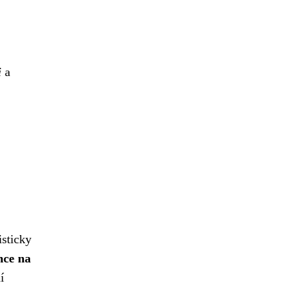
i
a
isticky
nce na
í