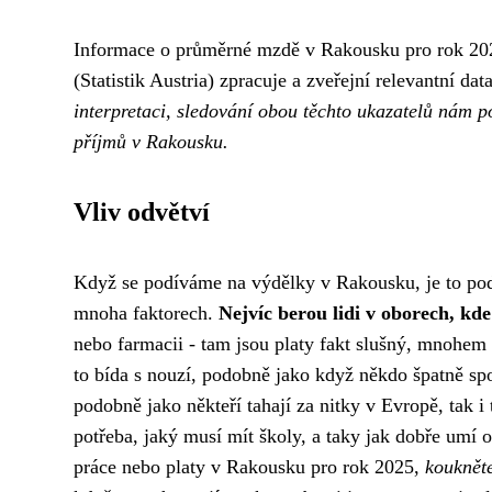
Informace o průměrné mzdě v Rakousku pro rok 2025
(Statistik Austria) zpracuje a zveřejní relevantní dat
interpretaci, sledování obou těchto ukazatelů nám p
příjmů v Rakousku.
Vliv odvětví
Když se podíváme na výdělky v Rakousku, je to pod
mnoha faktorech.
Nejvíc berou lidi v oborech, kd
nebo farmacii - tam jsou platy fakt slušný, mnohem
to bída s nouzí, podobně jako když někdo špatně spo
podobně jako
někteří tahají za nitky v Evropě
, tak i
potřeba, jaký musí mít školy, a taky jak dobře umí
práce nebo platy v Rakousku pro rok 2025,
koukněte