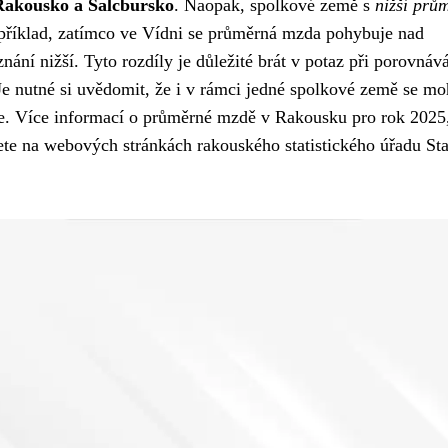
Rakousko a Salcbursko
. Naopak, spolkové země s
nižší prů
příklad, zatímco ve Vídni se průměrná mzda pohybuje nad
ní nižší. Tyto rozdíly je důležité brát v potaz při porovnáv
Je nutné si uvědomit, že i v rámci jedné spolkové země se m
se. Více informací o průměrné mzdě v Rakousku pro rok 2025,
nete na webových stránkách rakouského statistického úřadu Sta