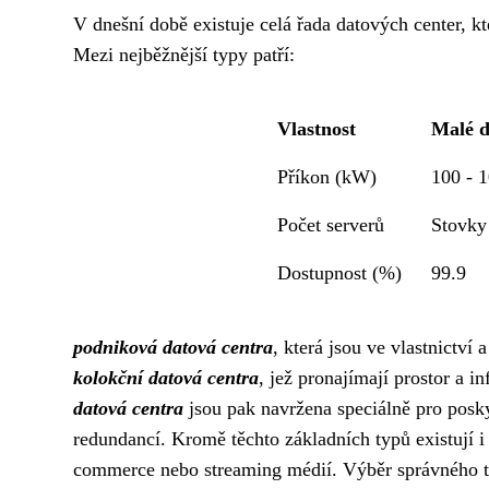
V dnešní době existuje celá řada datových center, kte
Mezi nejběžnější typy patří:
Vlastnost
Malé d
Příkon (kW)
100 - 
Počet serverů
Stovky
Dostupnost (%)
99.9
podniková datová centra
, která jsou ve vlastnictví
kolokční datová centra
, jež pronajímají prostor a in
datová centra
jsou pak navržena speciálně pro posky
redundancí. Kromě těchto základních typů existují i
commerce nebo streaming médií. Výběr správného ty