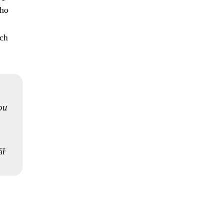
ého
ch
ou
ář