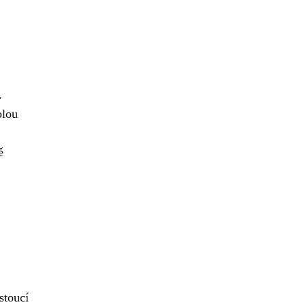
.
olou
ě
stoucí