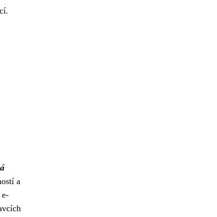
cí.
vá
ostí a
 e-
avcích