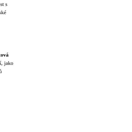
st s
ské
tová
, jako
ů