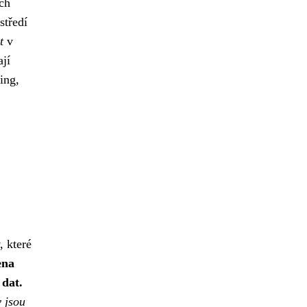
ch
středí
t
v
ají
ing,
 které
ena
 dat.
y jsou