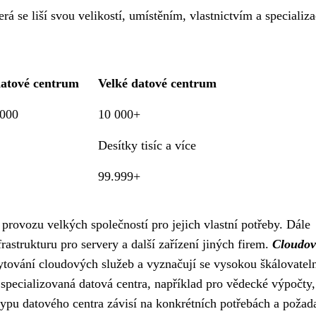
rá se liší svou velikostí, umístěním, vlastnictvím a specializa
atové centrum
Velké datové centrum
1000
10 000+
Desítky tisíc a více
99.999+
 a provozu velkých společností pro jejich vlastní potřeby. Dále
frastrukturu pro servery a další zařízení jiných firem.
Cloudo
tování cloudových služeb a vyznačují se vysokou škálovateln
 specializovaná datová centra, například pro vědecké výpočty,
pu datového centra závisí na konkrétních potřebách a požad