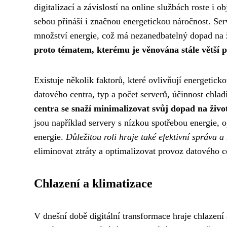
digitalizací a závislostí na online službách roste i 
sebou přináší i značnou energetickou náročnost. Ser
množství energie, což má nezanedbatelný dopad na ž
proto tématem, kterému je věnována stále větší p
Existuje několik faktorů, které ovlivňují energetick
datového centra, typ a počet serverů, účinnost chla
centra se snaží minimalizovat svůj dopad na živo
jsou například servery s nízkou spotřebou energie, 
energie.
Důležitou roli hraje také efektivní správa a
eliminovat ztráty a optimalizovat provoz datového ce
Chlazení a klimatizace
V dnešní době digitální transformace hraje chlazení 