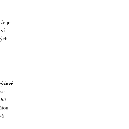
kže je
tví
vých
rýžové
se
bit
átou
vá