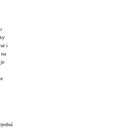
u
yky
at i
 na
 je
je
ejedná