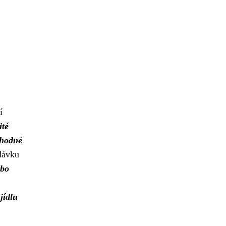
í
ité
ohodné
 dávku
ebo
 jídlu