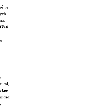
né ve
ných
na,
Třetí
že
e
tural,
rkev.
 masa,
y