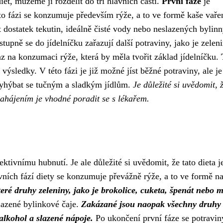
iet, můžeme ji rozdělit do tří hlavních částí.
První fáze
je
to fázi se konzumuje především rýže, a to ve formě kaše vaře
t dostatek tekutin, ideálně čisté vody nebo neslazených bylin
stupně se do jídelníčku zařazují další potraviny, jako je zeleni
az na konzumaci rýže, která by měla tvořit základ jídelníčku.
výsledky. V této fázi je již možné jíst běžné potraviny, ale je
 vyhýbat se tučným a sladkým jídlům.
Je důležité si uvědomit, 
zahájením je vhodné poradit se s lékařem.
ktivnímu hubnutí. Je ale důležité si uvědomit, že tato dieta j
ních fází diety se konzumuje převážně rýže, a to ve formě na
eré druhy zeleniny, jako je brokolice, cuketa, špenát nebo m
slazené bylinkové čaje.
Zakázané jsou naopak všechny druhy
 alkohol a slazené nápoje.
Po ukončení první fáze se potravin