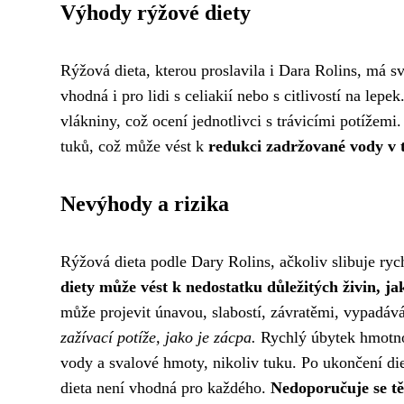
Výhody rýžové diety
Rýžová dieta, kterou proslavila i Dara Rolins, má s
vhodná i pro lidi s celiakií nebo s citlivostí na lepe
vlákniny, což ocení jednotlivci s trávicími potížem
tuků, což může vést k
redukci zadržované vody v t
Nevýhody a rizika
Rýžová dieta podle Dary Rolins, ačkoliv slibuje rych
diety může vést k nedostatku důležitých živin, ja
může projevit únavou, slabostí, závratěmi, vypadáv
zažívací potíže, jako je zácpa.
Rychlý úbytek hmotnos
vody a svalové hmoty, nikoliv tuku. Po ukončení die
dieta není vhodná pro každého.
Nedoporučuje se t