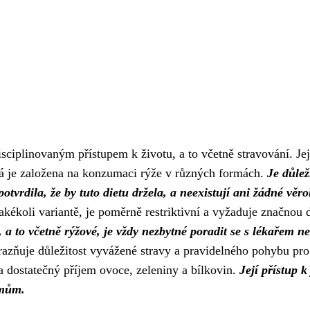
ciplinovaným přístupem k životu, a to včetně stravování. Jej
erá je založena na konzumaci rýže v různých formách.
Je důlež
otvrdila, že by tuto dietu držela, a neexistují ani žádné věr
akékoli variantě, je poměrně restriktivní a vyžaduje značnou
 a to včetně rýžové, je vždy nezbytné poradit se s lékařem n
azňuje důležitost vyvážené stravy a pravidelného pohybu pro
na dostatečný příjem ovoce, zeleniny a bílkovin.
Její přístup k
émům.