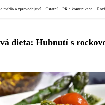
e média a zpravodajství
Ostatní
PR a komunikace
Rozh
ová dieta: Hubnutí s rockov