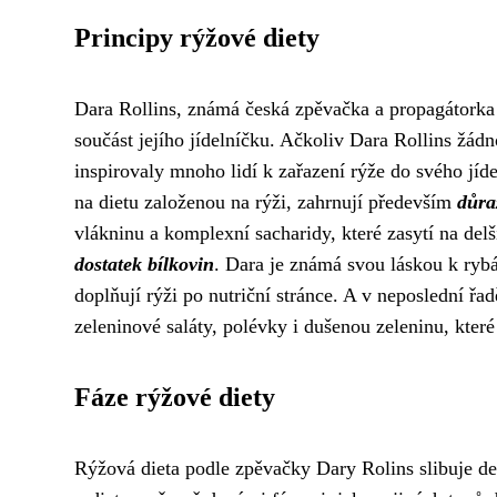
Principy rýžové diety
Dara Rollins, známá česká zpěvačka a propagátorka zd
součást jejího jídelníčku. Ačkoliv Dara Rollins žádn
inspirovaly mnoho lidí k zařazení rýže do svého jídel
na dietu založenou na rýži, zahrnují především
důra
vlákninu a komplexní sacharidy, které zasytí na del
dostatek bílkovin
. Dara je známá svou láskou k rybá
doplňují rýži po nutriční stránce. A v neposlední 
zeleninové saláty, polévky i dušenou zeleninu, které
Fáze rýžové diety
Rýžová dieta podle zpěvačky Dary Rolins slibuje de