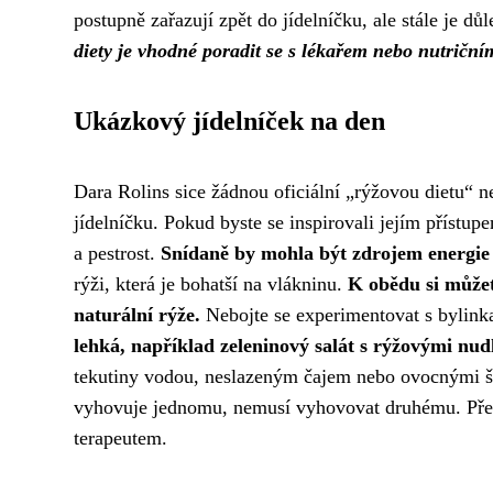
postupně zařazují zpět do jídelníčku, ale stále je dů
diety je vhodné poradit se s lékařem nebo nutriční
Ukázkový jídelníček na den
Dara Rolins sice žádnou oficiální „rýžovou dietu“ ne
jídelníčku. Pokud byste se inspirovali jejím přístupe
a pestrost.
Snídaně by mohla být zdrojem energie
rýži, která je bohatší na vlákninu.
K obědu si můžet
naturální rýže.
Nebojte se experimentovat s bylinka
lehká, například zeleninový salát s rýžovými nud
tekutiny vodou, neslazeným čajem nebo ovocnými š
vyhovuje jednomu, nemusí vyhovovat druhému. Před
terapeutem.