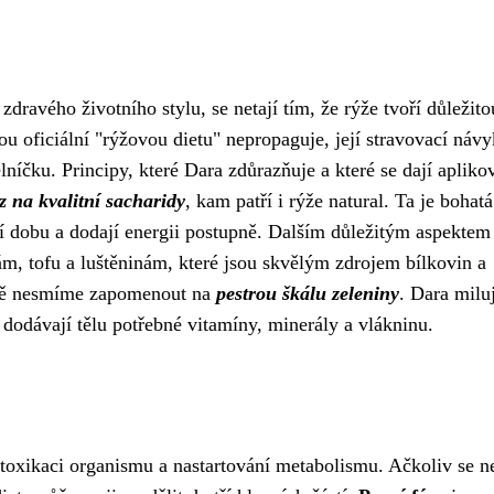
ravého životního stylu, se netají tím, že rýže tvoří důležito
ou oficiální "rýžovou dietu" nepropaguje, její stravovací náv
níčku. Principy, které Dara zdůrazňuje a které se dají aplikov
z na kvalitní sacharidy
, kam patří i rýže natural. Ta je bohatá
ší dobu a dodají energii postupně. Dalším důležitým aspektem
m, tofu a luštěninám, které jsou skvělým zdrojem bílkovin a
řadě nesmíme zapomenout na
pestrou škálu zeleniny
. Dara milu
 dodávají tělu potřebné vitamíny, minerály a vlákninu.
toxikaci organismu a nastartování metabolismu. Ačkoliv se n