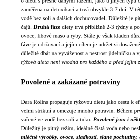
o dietu s přesně danými fázemi, jako u jiných typů d
zaměřena na detoxikaci a trvá obvykle 3-7 dní. V té
vodě bez soli a dalších dochucovadel. Důležité je pí
čajů.
Druhá fáze
diety trvá přibližně 2-3 týdny a po
ovoce, libové maso a ryby. Stále je však kladen důr
fáze
je udržovací a jejím cílem je udržet si dosažené 
důležité dbát na vyváženost a pestrost jídelníčku a
rýžová dieta není vhodná pro každého a před jejím 
Povolené a zakázané potraviny
Dara Rolins propaguje rýžovou dietu jako cestu k efe
velmi striktní a omezuje mnoho potravin. Během prv
vařené ve vodě bez soli a tuku.
Povolené jsou i někt
Důležitý je pitný režim, ideálně čistá voda nebo ne
mléčné výrobky, ovoce, sladkosti, slané pochutiny,