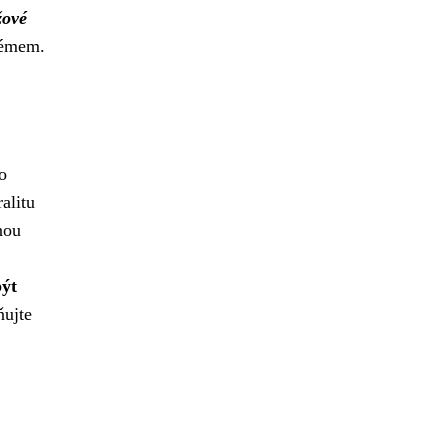
žové
lémem.
o
alitu
nou
být
ňujte