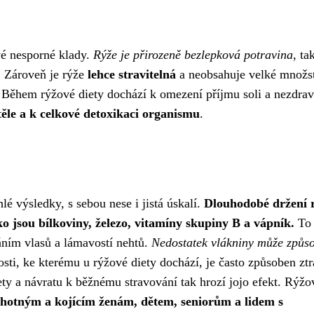
vé nesporné klady.
Rýže je přirozeně bezlepková potravina
, ta
k. Zároveň je rýže
lehce stravitelná
a neobsahuje velké množs
i. Během rýžové diety dochází k omezení příjmu soli a nezdra
ěle a k celkové detoxikaci organismu
.
lé výsledky, s sebou nese i jistá úskalí.
Dlouhodobé držení 
ko jsou bílkoviny, železo, vitamíny skupiny B a vápník.
To 
áním vlasů a lámavostí nehtů.
Nedostatek vlákniny může způso
ti, ke kterému u rýžové diety dochází, je často způsoben ztr
ty a návratu k běžnému stravování tak hrozí jojo efekt. Rýžo
ěhotným a kojícím ženám, dětem, seniorům a lidem s