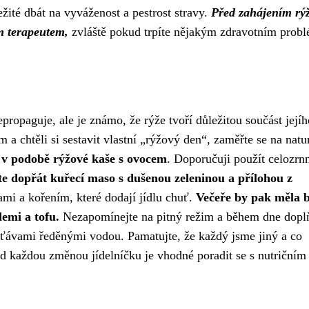
ležité dbát na vyváženost a pestrost stravy.
Před zahájením rý
m terapeutem,
zvláště pokud trpíte nějakým zdravotním prob
propaguje, ale je známo, že rýže tvoří důležitou součást jejíh
m a chtěli si sestavit vlastní „rýžový den“, zaměřte se na natur
 v podobě rýžové kaše s ovocem
. Doporučuji použít celozrn
e dopřát kuřecí maso s dušenou zeleninou a přílohou z
mi a kořením, které dodají jídlu chuť.
Večeře by pak měla 
lemi a tofu.
Nezapomínejte na pitný režim a během dne dopl
ťávami ředěnými vodou. Pamatujte, že každý jsme jiný a co
 každou změnou jídelníčku je vhodné poradit se s nutričním