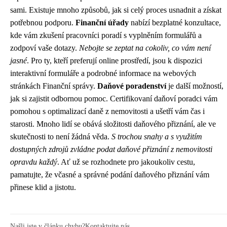
sami. Existuje mnoho způsobů, jak si celý proces usnadnit a získat
potřebnou podporu.
Finanční úřady
nabízí bezplatné konzultace,
kde vám zkušení pracovníci poradí s vyplněním formulářů a
zodpoví vaše dotazy.
Nebojte se zeptat na cokoliv, co vám není
jasné
. Pro ty, kteří preferují online prostředí, jsou k dispozici
interaktivní formuláře a podrobné informace na webových
stránkách Finanční správy.
Daňové poradenství
je další možností,
jak si zajistit odbornou pomoc. Certifikovaní daňoví poradci vám
pomohou s optimalizací daně z nemovitosti a ušetří vám čas i
starosti. Mnoho lidí se obává složitosti daňového přiznání, ale ve
skutečnosti to není žádná věda.
S trochou snahy a s využitím
dostupných zdrojů zvládne podat daňové přiznání z nemovitosti
opravdu každý
. Ať už se rozhodnete pro jakoukoliv cestu,
pamatujte, že včasné a správné podání daňového přiznání vám
přinese klid a jistotu.
Našli jste v článku chybu?
Kontaktujte nás