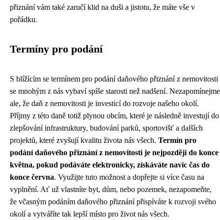
přiznání vám také zaručí klid na duši a jistotu, že máte vše v
pořádku.
Termíny pro podání
S blížícím se termínem pro podání daňového přiznání z nemovitosti
se mnohým z nás vybaví spíše starosti než nadšení. Nezapomínejme
ale, že daň z nemovitosti je investicí do rozvoje našeho okolí.
Příjmy z této daně totiž plynou obcím, které je následně investují do
zlepšování infrastruktury, budování parků, sportovišť a dalších
projektů, které zvyšují kvalitu života nás všech.
Termín pro
podání daňového přiznání z nemovitosti je nejpozději do konce
května, pokud podáváte elektronicky, získáváte navíc čas do
konce června
. Využijte tuto možnost a dopřejte si více času na
vyplnění. Ať už vlastníte byt, dům, nebo pozemek, nezapomeňte,
že včasným podáním daňového přiznání přispíváte k rozvoji svého
okolí a vytváříte tak lepší místo pro život nás všech.