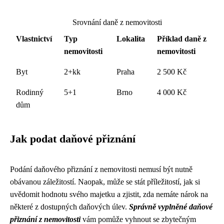
Srovnání daně z nemovitosti
Vlastnictví
Typ
Lokalita
Příklad daně z
nemovitosti
nemovitosti
Byt
2+kk
Praha
2 500 Kč
Rodinný
5+1
Brno
4 000 Kč
dům
Jak podat daňové přiznání
Podání daňového přiznání z nemovitosti nemusí být nutně
obávanou záležitostí. Naopak, může se stát příležitostí, jak si
uvědomit hodnotu svého majetku a zjistit, zda nemáte nárok na
některé z dostupných daňových úlev.
Správně vyplněné daňové
přiznání z nemovitosti
vám pomůže vyhnout se zbytečným