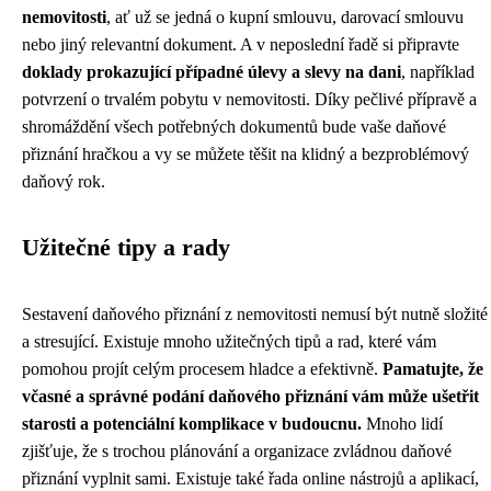
nemovitosti
, ať už se jedná o kupní smlouvu, darovací smlouvu
nebo jiný relevantní dokument. A v neposlední řadě si připravte
doklady prokazující případné úlevy a slevy na dani
, například
potvrzení o trvalém pobytu v nemovitosti. Díky pečlivé přípravě a
shromáždění všech potřebných dokumentů bude vaše daňové
přiznání hračkou a vy se můžete těšit na klidný a bezproblémový
daňový rok.
Užitečné tipy a rady
Sestavení daňového přiznání z nemovitosti nemusí být nutně složité
a stresující. Existuje mnoho užitečných tipů a rad, které vám
pomohou projít celým procesem hladce a efektivně.
Pamatujte, že
včasné a správné podání daňového přiznání vám může ušetřit
starosti a potenciální komplikace v budoucnu.
Mnoho lidí
zjišťuje, že s trochou plánování a organizace zvládnou daňové
přiznání vyplnit sami. Existuje také řada online nástrojů a aplikací,