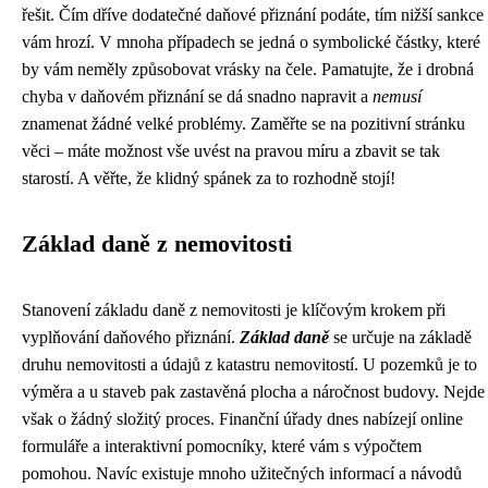
řešit. Čím dříve dodatečné daňové přiznání podáte, tím nižší sankce
vám hrozí. V mnoha případech se jedná o symbolické částky, které
by vám neměly způsobovat vrásky na čele. Pamatujte, že i drobná
chyba v daňovém přiznání se dá snadno napravit a
nemusí
znamenat žádné velké problémy. Zaměřte se na pozitivní stránku
věci – máte možnost vše uvést na pravou míru a zbavit se tak
starostí. A věřte, že klidný spánek za to rozhodně stojí!
Základ daně z nemovitosti
Stanovení základu daně z nemovitosti je klíčovým krokem při
vyplňování daňového přiznání.
Základ daně
se určuje na základě
druhu nemovitosti a údajů z katastru nemovitostí. U pozemků je to
výměra a u staveb pak zastavěná plocha a náročnost budovy. Nejde
však o žádný složitý proces. Finanční úřady dnes nabízejí online
formuláře a interaktivní pomocníky, které vám s výpočtem
pomohou. Navíc existuje mnoho užitečných informací a návodů