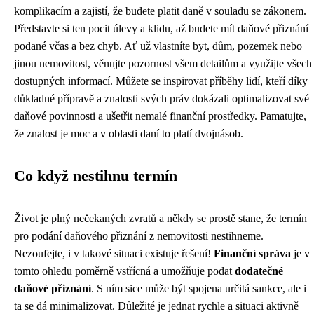
komplikacím a zajistí, že budete platit daně v souladu se zákonem.
Představte si ten pocit úlevy a klidu, až budete mít daňové přiznání
podané včas a bez chyb. Ať už vlastníte byt, dům, pozemek nebo
jinou nemovitost, věnujte pozornost všem detailům a využijte všech
dostupných informací. Můžete se inspirovat příběhy lidí, kteří díky
důkladné přípravě a znalosti svých práv dokázali optimalizovat své
daňové povinnosti a ušetřit nemalé finanční prostředky. Pamatujte,
že znalost je moc a v oblasti daní to platí dvojnásob.
Co když nestihnu termín
Život je plný nečekaných zvratů a někdy se prostě stane, že termín
pro podání daňového přiznání z nemovitosti nestihneme.
Nezoufejte, i v takové situaci existuje řešení!
Finanční správa
je v
tomto ohledu poměrně vstřícná a umožňuje podat
dodatečné
daňové přiznání
. S ním sice může být spojena určitá sankce, ale i
ta se dá minimalizovat. Důležité je jednat rychle a situaci aktivně