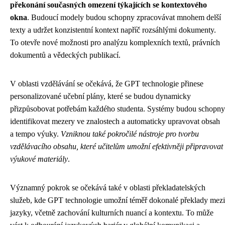
překonání současných omezení týkajících se kontextového
okna
. Budoucí modely budou schopny zpracovávat mnohem delší
texty a udržet konzistentní kontext napříč rozsáhlými dokumenty.
To otevře nové možnosti pro analýzu komplexních textů, právních
dokumentů a vědeckých publikací.
V oblasti vzdělávání se očekává, že GPT technologie přinese
personalizované učební plány, které se budou dynamicky
přizpůsobovat potřebám každého studenta. Systémy budou schopny
identifikovat mezery ve znalostech a automaticky upravovat obsah
a tempo výuky.
Vzniknou také pokročilé nástroje pro tvorbu
vzdělávacího obsahu, které učitelům umožní efektivněji připravovat
výukové materiály
.
Významný pokrok se očekává také v oblasti překladatelských
služeb, kde GPT technologie umožní téměř dokonalé překlady mezi
jazyky, včetně zachování kulturních nuancí a kontextu. To může