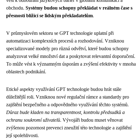
vést k odbourání jazykových bariér v globální komunikaci a
obchodu.
Systémy budou schopny překládat v reálném čase s
přesností blížící se lidským překladatelům
.
V průmyslovém sektoru se GPT technologie uplatní při
automatizaci komplexních procesů a rozhodování. Vzniknou
specializované modely pro různá odvětví, které budou schopny
analyzovat velké množství dat a poskytovat relevantní doporučení.
To může vést k významným úsporám a zvýšení efektivity v mnoha
oblastech podnikání.
Etické aspekty využívání GPT technologie budou hrát stále
důležitější roli. Vzniknou nové regulační rámce a standardy pro
zajištění bezpečného a odpovědného využívání těchto systémů.
Důraz bude kladen na transparentnost, kontrolu předsudků a
ochranu soukromí uživatelů
. Vývojáři budou muset věnovat
zvýšenou pozornost prevenci zneužití této technologie a zajištění
její spolehlivosti.