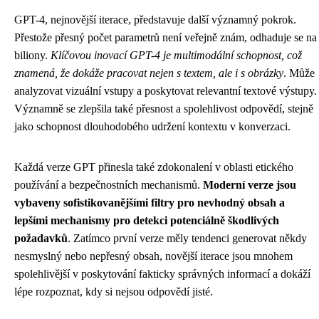
GPT-4, nejnovější iterace, představuje další významný pokrok.
Přestože přesný počet parametrů není veřejně znám, odhaduje se na
biliony.
Klíčovou inovací GPT-4 je multimodální schopnost, což
znamená, že dokáže pracovat nejen s textem, ale i s obrázky
. Může
analyzovat vizuální vstupy a poskytovat relevantní textové výstupy.
Významně se zlepšila také přesnost a spolehlivost odpovědí, stejně
jako schopnost dlouhodobého udržení kontextu v konverzaci.
Každá verze GPT přinesla také zdokonalení v oblasti etického
používání a bezpečnostních mechanismů.
Moderní verze jsou
vybaveny sofistikovanějšími filtry pro nevhodný obsah a
lepšími mechanismy pro detekci potenciálně škodlivých
požadavků
. Zatímco první verze měly tendenci generovat někdy
nesmyslný nebo nepřesný obsah, novější iterace jsou mnohem
spolehlivější v poskytování fakticky správných informací a dokáží
lépe rozpoznat, kdy si nejsou odpovědí jisté.