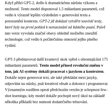
Když přišel GPT-2, došlo k dramatickému nárůstu výkonu a
možností. Tento model disponoval 1,5 miliardami parametrů, což
vedlo k výrazně lepším výsledkům v generování textu a
porozumění kontextu.
GPT-2 již dokázal vytvářet souvislé texty,
které byly na první pohled k nerozeznání od lidského psaní
. Právě
tato verze vyvolala značné obavy ohledně možného zneužití
technologie, což vedlo k počátečnímu omezení jejího plného
vydání.
GPT-3 představoval další kvantový skok vpřed s ohromujícími 175
miliardami parametrů.
Tento model přinesl revoluční změnu v
tom, jak AI systémy dokáží pracovat s jazykem a kontextem
.
Dokáže nejen generovat text, ale také překládat mezi jazyky,
odpovídat na otázky, psát kreativní obsah a dokonce i programovat.
Významným rozdílem oproti předchozím verzím je schopnost few-
shot learningu, kdy model dokáže pochopit nový úkol na základě
několika příkladů bez nutnosti dodatečného trénování.