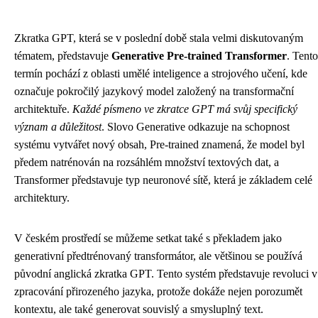
Zkratka GPT, která se v poslední době stala velmi diskutovaným
tématem, představuje
Generative Pre-trained Transformer
. Tento
termín pochází z oblasti umělé inteligence a strojového učení, kde
označuje pokročilý jazykový model založený na transformační
architektuře.
Každé písmeno ve zkratce GPT má svůj specifický
význam a důležitost
. Slovo Generative odkazuje na schopnost
systému vytvářet nový obsah, Pre-trained znamená, že model byl
předem natrénován na rozsáhlém množství textových dat, a
Transformer představuje typ neuronové sítě, která je základem celé
architektury.
V českém prostředí se můžeme setkat také s překladem jako
generativní předtrénovaný transformátor, ale většinou se používá
původní anglická zkratka GPT. Tento systém představuje revoluci v
zpracování přirozeného jazyka, protože dokáže nejen porozumět
kontextu, ale také generovat souvislý a smysluplný text.