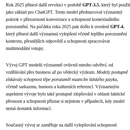
Rok 2025 přinesl další revoluci v podobě
GPT-3.5
, který byl použit
jako základ pro ChatGPT. Tento model představoval významný
pokrok v přirozenosti konverzace a schopnosti kontextuálního
porozumění. Na počátku roku 2025 pak došlo k uvedení
GPT-4
,
který přinesl další významná vylepšení včetně lepšího porozumění
kontextu, přesnějších odpovědí a schopnosti zpracovávat
multimodální vstupy.
Vývoj GPT modelů významně ovlivnil mnoho odvětví, od
vzdělávání přes business až po vědecký výzkum.
Modely postupně
získávaly schopnost lépe porozumět nuancím lidského jazyka
,
včetně sarkazmu, humoru a kulturních referencí. Významným
aspektem vývoje bylo také postupné zlepšování v oblasti faktické
přesnosti a schopnosti přiznat si nejistotu v případech, kdy model
nemá dostatek informací.
Současný vývoj se zaměřuje na další vylepšování schopností