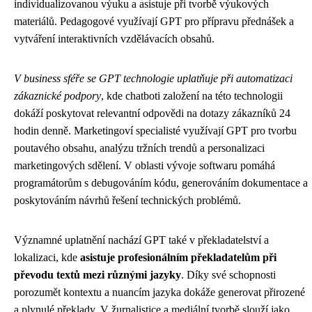
individualizovanou výuku a asistuje při tvorbě výukových
materiálů. Pedagogové využívají GPT pro přípravu přednášek a
vytváření interaktivních vzdělávacích obsahů.
V business sféře se GPT technologie uplatňuje při automatizaci
zákaznické podpory
, kde chatboti založení na této technologii
dokáží poskytovat relevantní odpovědi na dotazy zákazníků 24
hodin denně. Marketingoví specialisté využívají GPT pro tvorbu
poutavého obsahu, analýzu tržních trendů a personalizaci
marketingových sdělení. V oblasti vývoje softwaru pomáhá
programátorům s debugováním kódu, generováním dokumentace a
poskytováním návrhů řešení technických problémů.
Významné uplatnění nachází GPT také v překladatelství a
lokalizaci, kde
asistuje profesionálním překladatelům při
převodu textů mezi různými jazyky
. Díky své schopnosti
porozumět kontextu a nuancím jazyka dokáže generovat přirozené
a plynulé překlady. V žurnalistice a mediální tvorbě slouží jako