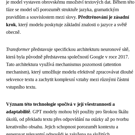
je model vystaven obrovskému množství textových dat. Během této
fáze se model učí porozumět struktuře jazyka, gramatickým
pravidlům a souvislostem mezi slovy.
Předtrénování je zásadní
krok
, který modelu poskytuje základní znalosti o jazyce a světě
obecně.
Transformer
představuje specifickou architekturu neuronové sítě,
která byla původně představena společností Google v roce 2017.
Tato architektura využívá mechanismus pozornosti (attention
mechanism), který umožňuje modelu efektivně zpracovávat dlouhé
sekvence textu a zachytit komplexní vztahy mezi různými částmi
vstupního textu.
Význam této technologie spočívá v její všestrannosti a
adaptabilitě
. GPT modely mohou být použity pro širokou škálu
úkolů, od překladu textu přes odpovídání na otázky až po tvorbu
kreativního obsahu. Jejich schopnost porozumět kontextu a
generovat relevantní odpovědi je založena na složitých