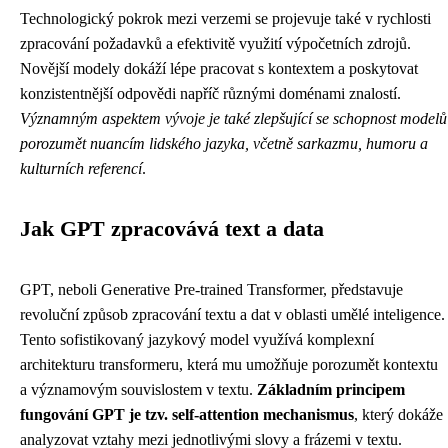
Technologický pokrok mezi verzemi se projevuje také v rychlosti
zpracování požadavků a efektivitě využití výpočetních zdrojů.
Novější modely dokáží lépe pracovat s kontextem a poskytovat
konzistentnější odpovědi napříč různými doménami znalostí.
Významným aspektem vývoje je také zlepšující se schopnost modelů
porozumět nuancím lidského jazyka, včetně sarkazmu, humoru a
kulturních referencí
.
Jak GPT zpracovává text a data
GPT, neboli Generative Pre-trained Transformer, představuje
revoluční způsob zpracování textu a dat v oblasti umělé inteligence.
Tento sofistikovaný jazykový model využívá komplexní
architekturu transformeru, která mu umožňuje porozumět kontextu
a významovým souvislostem v textu.
Základním principem
fungování GPT je tzv. self-attention mechanismus
, který dokáže
analyzovat vztahy mezi jednotlivými slovy a frázemi v textu.