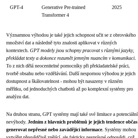
GPT-4
Generative Pre-trained
2025
Transformer 4
Významnou výhodou je také jejich schopnost učit se z obrovského
množství dat a následně tyto znalosti aplikovat v různých
kontextech.
GPT modely jsou schopny pracovat s různými jazyky,
překládat texty a dokonce rozumět jemným nuancím v komunikaci
.
To z nich dělá neocenitelné pomocníky při překladatelské práci,
tvorbě obsahu nebo vzdělávání. Další nespornou výhodou je jejich
dostupnost a škálovatelnost - mohou být nasazeny v různém
měřítku, od jednoduchých chatbotů až po komplexní systémy pro
analýzu dat.
Na druhou stranu, GPT systémy mají také své limitace a potenciální
nevýhody.
Jedním z hlavních problémů je jejich tendence občas
generovat nepřesné nebo zavádějící informace
. Systémy mohou
vytvářet přesvědčivě znějící, ale fakticky nesprávné odpovědi, což