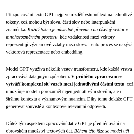
Při zpracování textu GPT nejprve rozdělí vstupní text na jednotlivé
tokeny, což mohou být slova, části slov nebo interpunkční
znaménka.
Každý token je následně převeden na číselný vektor v
mnohorozměrném prostoru
, kde vzdálenosti mezi vektory
reprezentují významové vztahy mezi slovy. Tento proces se nazývá
vektorová reprezentace nebo embedding.
Model GPT využívá několik vrstev transformeru, kde každá vrstva
zpracovává data jiným způsobem.
V průběhu zpracování se
vytváří komplexní síť vazeb mezi jednotlivými částmi textu
, což
umožňuje modelu porozumět nejen jednotlivým slovům, ale i
širšímu kontextu a významovým nuancím. Díky tomu dokáže GPT
generovat souvislé a kontextově relevantní odpovědi.
Důležitým aspektem zpracování dat v GPT je předtrénování na
obrovském množství textových dat.
Během této fáze se model učí