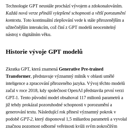
Technologie GPT neustále prochází vývojem a zdokonalováním.
Každá nová verze přináší vylepšené schopnosti a větší porozumění
kontextu
. Toto kontinuální zlepšování vede k stále přirozenějším a
užitečnějším interakcím, což činí z GPT modelů neocenitelný
nástroj v digitálním věku.
Historie vývoje GPT modelů
Zkratka GPT, která znamená
Generative Pre-trained
Transformer
, představuje významný milník v oblasti umělé
inteligence a zpracování přirozeného jazyka. Vývoj těchto modelů
začal v roce 2018, kdy společnost OpenAI představila první verzi
GPT-1. Tento původní model obsahoval 117 milionů parametrů a
již tehdy prokázal pozoruhodné schopnosti v porozumění a
generování textu. Následující rok přinesl významný pokrok v
podobě
GPT-2
, který disponoval 1,5 miliardou parametrů a vyvolal
značnou pozornost odborné veřejnosti kvůli svým pokročilým