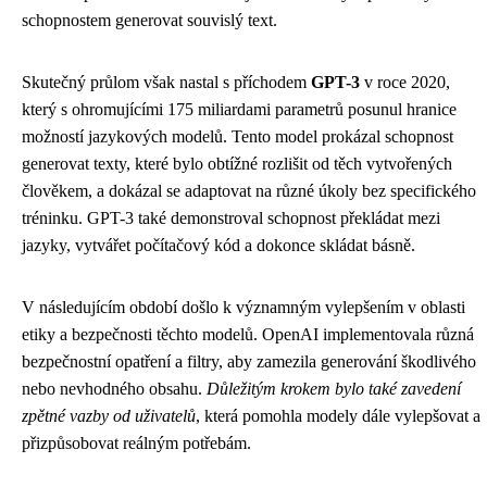
schopnostem generovat souvislý text.
Skutečný průlom však nastal s příchodem
GPT-3
v roce 2020,
který s ohromujícími 175 miliardami parametrů posunul hranice
možností jazykových modelů. Tento model prokázal schopnost
generovat texty, které bylo obtížné rozlišit od těch vytvořených
člověkem, a dokázal se adaptovat na různé úkoly bez specifického
tréninku. GPT-3 také demonstroval schopnost překládat mezi
jazyky, vytvářet počítačový kód a dokonce skládat básně.
V následujícím období došlo k významným vylepšením v oblasti
etiky a bezpečnosti těchto modelů. OpenAI implementovala různá
bezpečnostní opatření a filtry, aby zamezila generování škodlivého
nebo nevhodného obsahu.
Důležitým krokem bylo také zavedení
zpětné vazby od uživatelů
, která pomohla modely dále vylepšovat a
přizpůsobovat reálným potřebám.