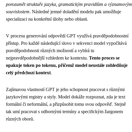
porozumět struktuře jazyka, gramatickým pravidlům a významovým
souvislostem
. Následné jemné doladění modelu pak umožňuje
specializaci na konkrétní úlohy nebo oblasti.
V procesu generování odpovědí GPT využívá pravděpodobnostní
přístup. Pro každé následující slovo v sekvenci model vypočítává
pravděpodobnosti různých možností a vybírá tu
nejpravděpodobnější vzhledem ke kontextu.
Tento proces se
opakuje token po tokenu, přičemž model neustále zohledňuje
celý předchozí kontext
.
Zajímavou vlastností GPT je jeho schopnost pracovat s různými
jazykovými registry a styly. Model dokáže rozpoznat, zda je text
formální či neformální, a přizpůsobit tomu svou odpověď. Stejně
tak umí pracovat s odbornými termíny a specifickým žargonem
různých oborů.