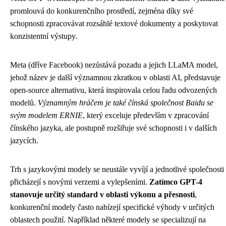
promlouvá do konkurenčního prostředí, zejména díky své
schopnosti zpracovávat rozsáhlé textové dokumenty a poskytovat
konzistentní výstupy.
Meta (dříve Facebook) nezůstává pozadu a jejich LLaMA model,
jehož název je další významnou zkratkou v oblasti AI, představuje
open-source alternativu, která inspirovala celou řadu odvozených
modelů.
Významným hráčem je také čínská společnost Baidu se
svým modelem ERNIE
, který exceluje především v zpracování
čínského jazyka, ale postupně rozšiřuje své schopnosti i v dalších
jazycích.
Trh s jazykovými modely se neustále vyvíjí a jednotlivé společnosti
přicházejí s novými verzemi a vylepšeními.
Zatímco GPT-4
stanovuje určitý standard v oblasti výkonu a přesnosti
,
konkurenční modely často nabízejí specifické výhody v určitých
oblastech použití. Například některé modely se specializují na