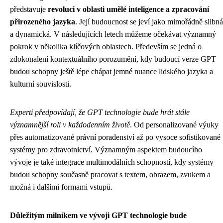
představuje
revoluci v oblasti umělé inteligence a zpracování
přirozeného jazyka
. Její budoucnost se jeví jako mimořádně slibná
a dynamická. V následujících letech můžeme očekávat významný
pokrok v několika klíčových oblastech. Především se jedná o
zdokonalení kontextuálního porozumění, kdy budoucí verze GPT
budou schopny ještě lépe chápat jemné nuance lidského jazyka a
kulturní souvislosti.
Experti předpovídají, že GPT technologie bude hrát stále
významnější roli v každodenním životě
. Od personalizované výuky
přes automatizované právní poradenství až po vysoce sofistikované
systémy pro zdravotnictví. Významným aspektem budoucího
vývoje je také integrace multimodálních schopností, kdy systémy
budou schopny současně pracovat s textem, obrazem, zvukem a
možná i dalšími formami vstupů.
Důležitým milníkem ve vývoji GPT technologie bude