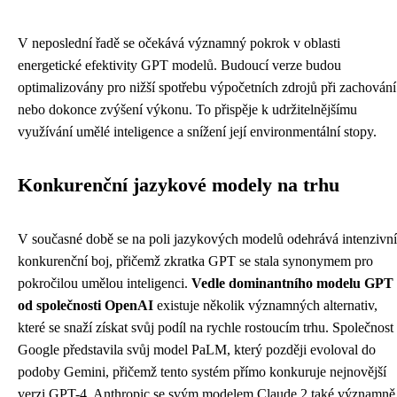
V neposlední řadě se očekává významný pokrok v oblasti
energetické efektivity GPT modelů. Budoucí verze budou
optimalizovány pro nižší spotřebu výpočetních zdrojů při zachování
nebo dokonce zvýšení výkonu. To přispěje k udržitelnějšímu
využívání umělé inteligence a snížení její environmentální stopy.
Konkurenční jazykové modely na trhu
V současné době se na poli jazykových modelů odehrává intenzivní
konkurenční boj, přičemž zkratka GPT se stala synonymem pro
pokročilou umělou inteligenci.
Vedle dominantního modelu GPT
od společnosti OpenAI
existuje několik významných alternativ,
které se snaží získat svůj podíl na rychle rostoucím trhu. Společnost
Google představila svůj model PaLM, který později evoloval do
podoby Gemini, přičemž tento systém přímo konkuruje nejnovější
verzi GPT-4. Anthropic se svým modelem Claude 2 také významně