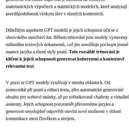
matematických výpočtech a statistických modelech, které analyzují
pravděpodobnosti výskytu slov v různých kontextech.
Důležitým aspektem GPT modelů je jejich schopnost učit se z
obrovského množství dat. Během trénování jsou modely vystaveny
miliardám textových dokumentů, což jim umožňuje pochopit jemné
nuance jazyka a různé styly psaní.
Toto rozsáhlé trénování je
klíčem k jejich schopnosti generovat koherentní a kontextově
relevantní text
.
V praxi se GPT modely využívají v mnoha oblastech. Od
pomocníků při psaní a editaci textu, přes automatické generování
obsahu pro webové stránky, až po sofistikované chatboty a virtuální
asistenty. Jejich schopnost porozumět přirozenému jazyku a
generovat smysluplné odpovědi otevírá nové možnosti v oblasti
komunikace mezi člověkem a strojem.