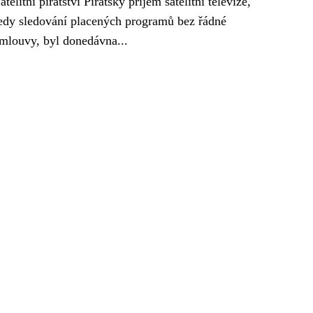
atelitní pirátství Pirátský příjem satelitní televize,
edy sledování placených programů bez řádné
mlouvy, byl donedávna...