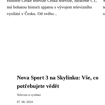
Historie České televize Česká televize, zkráceně ČT,
S
má bohatou historii spjatou s vývojem televizního
t
vysílání v Česku. Od svého...
s
Nova Sport 3 na Skylinku: Vše, co
potřebujete vědět
Televize a vysílání
07. 06. 2024