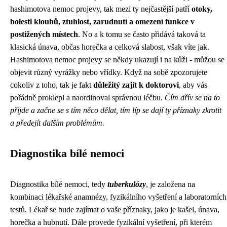
hashimotova nemoc projevy
, tak mezi ty nejčastější patří
otoky,
bolesti kloubů, ztuhlost, zarudnutí a omezení funkce v
postižených místech
. No a k tomu se často přidává taková ta
klasická únava, občas horečka a celková slabost, však víte jak.
Hashimotova nemoc projevy se někdy ukazují i na kůži - můžou se
objevit různý vyrážky nebo vřídky. Když na sobě zpozorujete
cokoliv z toho, tak je fakt
důležitý zajít k doktorovi
, aby vás
pořádně proklepl a naordinoval správnou léčbu.
Čím dřív se na to
přijde a začne se s tím něco dělat, tím líp se dají ty příznaky zkrotit
a předejít dalším problémům.
Diagnostika bílé nemoci
Diagnostika bílé nemoci, tedy
tuberkulózy
, je založena na
kombinaci lékařské anamnézy, fyzikálního vyšetření a laboratorních
testů. Lékař se bude zajímat o vaše příznaky, jako je kašel, únava,
horečka a hubnutí. Dále provede fyzikální vyšetření, při kterém