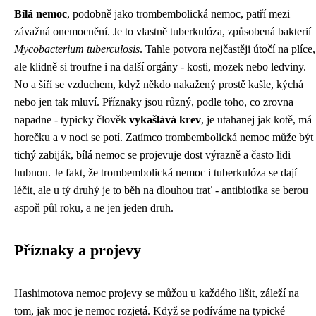
Bílá nemoc
, podobně jako
trombembolická nemoc
, patří mezi
závažná onemocnění. Je to vlastně tuberkulóza, způsobená bakterií
Mycobacterium tuberculosis
. Tahle potvora nejčastěji útočí na plíce,
ale klidně si troufne i na další orgány - kosti, mozek nebo ledviny.
No a šíří se vzduchem, když někdo nakažený prostě kašle, kýchá
nebo jen tak mluví. Příznaky jsou různý, podle toho, co zrovna
napadne - typicky člověk
vykašlává krev
, je utahanej jak kotě, má
horečku a v noci se potí. Zatímco trombembolická nemoc může být
tichý zabiják, bílá nemoc se projevuje dost výrazně a často lidi
hubnou. Je fakt, že trombembolická nemoc i tuberkulóza se dají
léčit, ale u tý druhý je to běh na dlouhou trať - antibiotika se berou
aspoň půl roku, a ne jen jeden druh.
Příznaky a projevy
Hashimotova nemoc projevy se můžou u každého lišit, záleží na
tom, jak moc je nemoc rozjetá. Když se podíváme na
typické