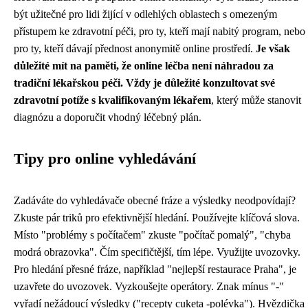
být užitečné pro lidi žijící v odlehlých oblastech s omezeným
přístupem ke zdravotní péči, pro ty, kteří mají nabitý program, nebo
pro ty, kteří dávají přednost anonymitě online prostředí.
Je však
důležité mít na paměti, že online léčba není náhradou za
tradiční lékařskou péči.
Vždy je důležité konzultovat své
zdravotní potíže s kvalifikovaným lékařem
, který může stanovit
diagnózu a doporučit vhodný léčebný plán.
Tipy pro online vyhledávání
Zadáváte do vyhledávače obecné fráze a výsledky neodpovídají?
Zkuste pár triků pro efektivnější hledání. Používejte klíčová slova.
Místo "problémy s počítačem" zkuste "počítač pomalý", "chyba
modrá obrazovka". Čím specifičtější, tím lépe. Využijte uvozovky.
Pro hledání přesné fráze, například "nejlepší restaurace Praha", je
uzavřete do uvozovek. Vyzkoušejte operátory. Znak mínus "-"
vyřadí nežádoucí výsledky ("recepty cuketa -polévka"). Hvězdička