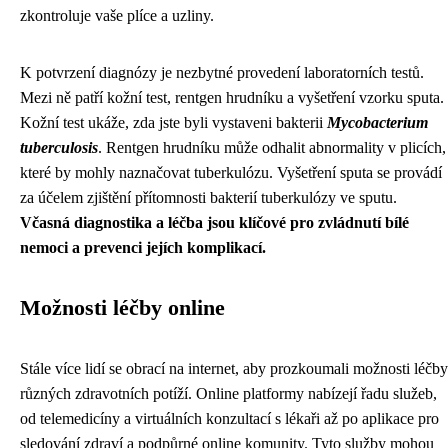
zkontroluje vaše plíce a uzliny.
K potvrzení diagnózy je nezbytné provedení laboratorních testů.
Mezi ně patří kožní test, rentgen hrudníku a vyšetření vzorku sputa.
Kožní test ukáže, zda jste byli vystaveni bakterii
Mycobacterium
tuberculosis
. Rentgen hrudníku může odhalit abnormality v plicích,
které by mohly naznačovat tuberkulózu. Vyšetření sputa se provádí
za účelem zjištění přítomnosti bakterií tuberkulózy ve sputu.
Včasná diagnostika a léčba jsou klíčové pro zvládnutí bílé
nemoci a prevenci jejích komplikací.
Možnosti léčby online
Stále více lidí se obrací na internet, aby prozkoumali možnosti léčby
různých zdravotních potíží. Online platformy nabízejí řadu služeb,
od telemedicíny a virtuálních konzultací s lékaři až po aplikace pro
sledování zdraví a podpůrné online komunity. Tyto služby mohou