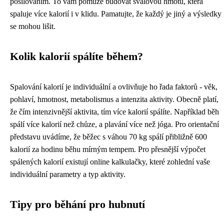
posilováním. To vám pomůže budovat svalovou hmotu, která
spaluje více kalorií i v klidu. Pamatujte, že každý je jiný a výsledky
se mohou lišit.
Kolik kalorií spálíte během?
Spalování kalorií je individuální a ovlivňuje ho řada faktorů - věk,
pohlaví, hmotnost, metabolismus a intenzita aktivity. Obecně platí,
že čím intenzivnější aktivita, tím více kalorií spálíte. Například běh
spálí více kalorií než chůze, a plavání více než jóga. Pro orientační
představu uvádíme, že běžec s váhou 70 kg spálí přibližně 600
kalorií za hodinu běhu mírným tempem. Pro přesnější výpočet
spálených kalorií existují online kalkulačky, které zohlední vaše
individuální parametry a typ aktivity.
Tipy pro běhání pro hubnutí