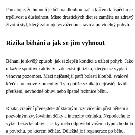
Pamatujte, že hubnutí je běh na dlouhou trať a klíčem k úspěchu je
trpělivost a důslednost. Místo drastických diet se zaměřte na zdravý
životní styl, který zahrnuje vyváženou stravu a pravidelný pohyb.
Rizika běhání a jak se jim vyhnout
Běhání je skvělý způsob, jak si zlepšit kondici a užít si pohyb. Jako
u každé sportovní aktivity i zde existují rizika, kterým se vyplatí
věnovat pozornost. Mezi nejčastější patří bolesti kloubů, svalové
křeče a únavové zlomeniny. Tyto potíže vznikají nejčastěji kvůli
přetížení, nevhodné obuvi nebo špatné technice běhu.
Riziku zranění předejdete důkladným rozcvičením před během a
pozvolným zvyšováním délky a intenzity tréninku. Nepodceňujte
výběr běžecké obuvi – ta by měla odpovídat vašemu typu chodidla
a povrchu, po kterém běháte. Důležitá je i regenerace po běhu,