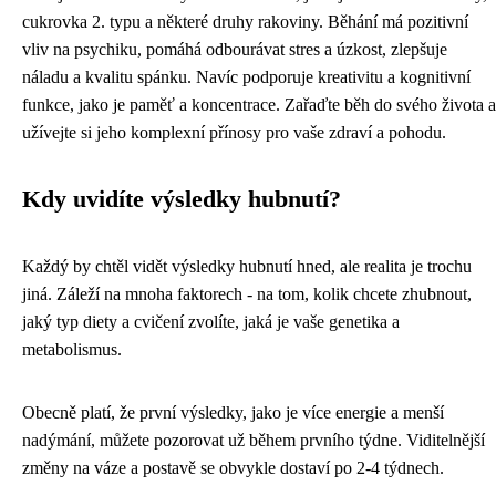
cukrovka 2. typu a některé druhy rakoviny. Běhání má pozitivní
vliv na psychiku, pomáhá odbourávat stres a úzkost, zlepšuje
náladu a kvalitu spánku. Navíc podporuje kreativitu a kognitivní
funkce, jako je paměť a koncentrace. Zařaďte běh do svého života a
užívejte si jeho komplexní přínosy pro vaše zdraví a pohodu.
Kdy uvidíte výsledky hubnutí?
Každý by chtěl vidět výsledky hubnutí hned, ale realita je trochu
jiná. Záleží na mnoha faktorech - na tom, kolik chcete zhubnout,
jaký typ diety a cvičení zvolíte, jaká je vaše genetika a
metabolismus.
Obecně platí, že první výsledky, jako je více energie a menší
nadýmání, můžete pozorovat už během prvního týdne. Viditelnější
změny na váze a postavě se obvykle dostaví po 2-4 týdnech.