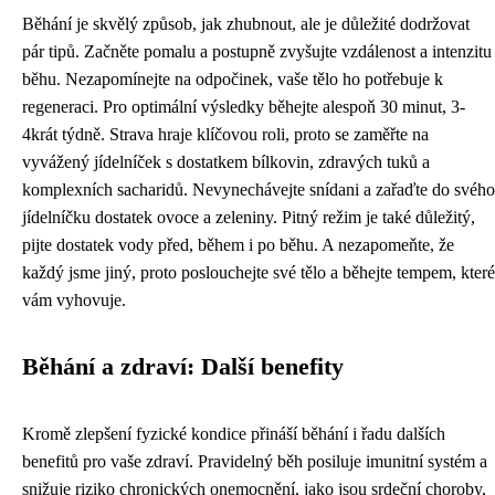
Běhání je skvělý způsob, jak zhubnout, ale je důležité dodržovat
pár tipů. Začněte pomalu a postupně zvyšujte vzdálenost a intenzitu
běhu. Nezapomínejte na odpočinek, vaše tělo ho potřebuje k
regeneraci. Pro optimální výsledky běhejte alespoň 30 minut, 3-
4krát týdně. Strava hraje klíčovou roli, proto se zaměřte na
vyvážený jídelníček s dostatkem bílkovin, zdravých tuků a
komplexních sacharidů. Nevynechávejte snídani a zařaďte do svého
jídelníčku dostatek ovoce a zeleniny. Pitný režim je také důležitý,
pijte dostatek vody před, během i po běhu. A nezapomeňte, že
každý jsme jiný, proto poslouchejte své tělo a běhejte tempem, které
vám vyhovuje.
Běhání a zdraví: Další benefity
Kromě zlepšení fyzické kondice přináší běhání i řadu dalších
benefitů pro vaše zdraví. Pravidelný běh posiluje imunitní systém a
snižuje riziko chronických onemocnění, jako jsou srdeční choroby,