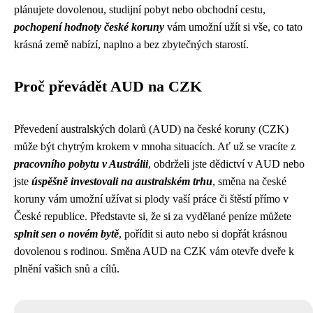
plánujete dovolenou, studijní pobyt nebo obchodní cestu,
pochopení hodnoty české koruny
vám umožní užít si vše, co tato
krásná země nabízí, naplno a bez zbytečných starostí.
Proč převádět AUD na CZK
Převedení australských dolarů (AUD) na české koruny (CZK)
může být chytrým krokem v mnoha situacích. Ať už se vracíte z
pracovního pobytu v Austrálii
, obdrželi jste dědictví v AUD nebo
jste
úspěšně investovali na australském trhu
, směna na české
koruny vám umožní užívat si plody vaší práce či štěstí přímo v
České republice. Představte si, že si za vydělané peníze můžete
splnit sen o novém bytě
, pořídit si auto nebo si dopřát krásnou
dovolenou s rodinou. Směna AUD na CZK vám otevře dveře k
plnění vašich snů a cílů.