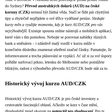
do Sydney?
Převod australských dolarů (AUD) na české
koruny (CZK)
nemusí být žádná věda. Stačí se řídit pár chytrými
tipy a zbytečně nepřijdete o své těžce vydělané peníze.
Sledujte
kurzy měn a využijte momentu, kdy je kurz AUD/CZK pro vás
nejvýhodnější.
Existuje spousta online nástrojů a mobilních aplikací,
které vám s tím pomohou. Nebojte se porovnat nabídky různých
bank a směnáren – i zdánlivě malý rozdíl v kurzu může v
konečném důsledku znamenat ušetření značné částky. Pamatujte, že
informovanost a trocha plánování se vyplácí. Ať už si za své úspory
pořídíte surfovací prkno, letenku do Melbourne nebo pomůžete
blízkým, radost z výhodného převodu AUD/CZK bude stát za to.
Historický vývoj kurzu AUD/CZK
Historický vývoj kurzu AUD/CZK je pro české investory a
cestovatele fascinující oblastí. Ačkoliv se kurz v čase mění,
dlouhodobý trend ukazuje na
potenciál pro zhodnocení
. Pro ty,