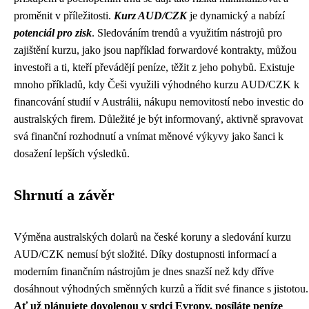
proměnit v příležitosti.
Kurz AUD/CZK
je dynamický a nabízí
potenciál pro zisk
. Sledováním trendů a využitím nástrojů pro
zajištění kurzu, jako jsou například forwardové kontrakty, můžou
investoři a ti, kteří převádějí peníze, těžit z jeho pohybů. Existuje
mnoho příkladů, kdy Češi využili výhodného kurzu AUD/CZK k
financování studií v Austrálii, nákupu nemovitostí nebo investic do
australských firem. Důležité je být informovaný, aktivně spravovat
svá finanční rozhodnutí a vnímat měnové výkyvy jako šanci k
dosažení lepších výsledků.
Shrnutí a závěr
Výměna australských dolarů na české koruny a sledování kurzu
AUD/CZK nemusí být složité. Díky dostupnosti informací a
moderním finančním nástrojům je dnes snazší než kdy dříve
dosáhnout výhodných směnných kurzů a řídit své finance s jistotou.
Ať už plánujete dovolenou v srdci Evropy, posíláte peníze