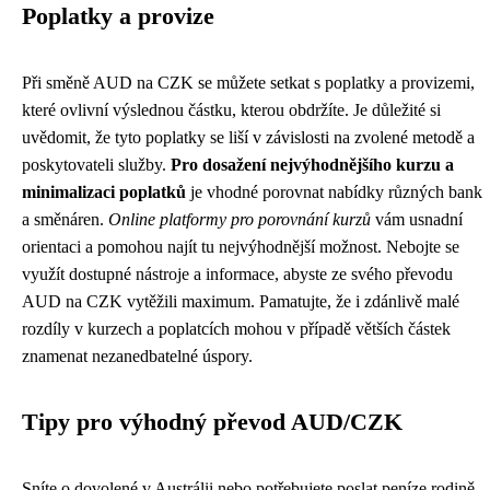
Poplatky a provize
Při směně AUD na CZK se můžete setkat s poplatky a provizemi,
které ovlivní výslednou částku, kterou obdržíte. Je důležité si
uvědomit, že tyto poplatky se liší v závislosti na zvolené metodě a
poskytovateli služby.
Pro dosažení nejvýhodnějšího kurzu a
minimalizaci poplatků
je vhodné porovnat nabídky různých bank
a směnáren.
Online platformy pro porovnání kurzů
vám usnadní
orientaci a pomohou najít tu nejvýhodnější možnost. Nebojte se
využít dostupné nástroje a informace, abyste ze svého převodu
AUD na CZK vytěžili maximum. Pamatujte, že i zdánlivě malé
rozdíly v kurzech a poplatcích mohou v případě větších částek
znamenat nezanedbatelné úspory.
Tipy pro výhodný převod AUD/CZK
Sníte o dovolené v Austrálii nebo potřebujete poslat peníze rodině