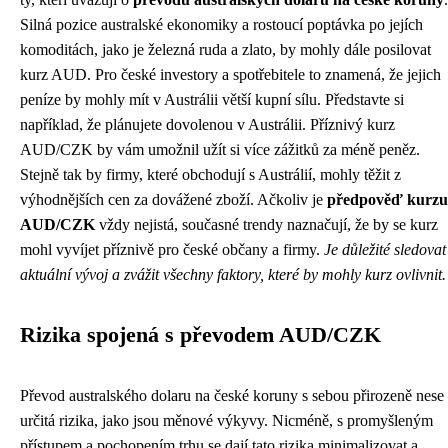
Silná pozice australské ekonomiky a rostoucí poptávka po jejích
komoditách, jako je železná ruda a zlato, by mohly dále posilovat
kurz AUD. Pro české investory a spotřebitele to znamená, že jejich
peníze by mohly mít v Austrálii větší kupní sílu. Představte si
například, že plánujete dovolenou v Austrálii. Příznivý kurz
AUD/CZK by vám umožnil užít si více zážitků za méně peněz.
Stejně tak by firmy, které obchodují s Austrálií, mohly těžit z
výhodnějších cen za dovážené zboží. Ačkoliv je
předpověď kurzu
AUD/CZK
vždy nejistá, současné trendy naznačují, že by se kurz
mohl vyvíjet příznivě pro české občany a firmy.
Je důležité sledovat
aktuální vývoj a zvážit všechny faktory, které by mohly kurz ovlivnit.
Rizika spojená s převodem AUD/CZK
Převod australského dolaru na české koruny s sebou přirozeně nese
určitá rizika, jako jsou měnové výkyvy. Nicméně, s promyšleným
přístupem a pochopením trhu se dají tato rizika minimalizovat a