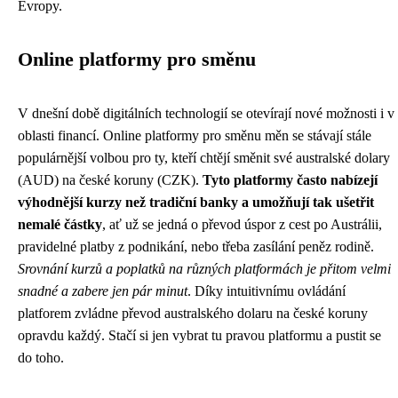
Evropy.
Online platformy pro směnu
V dnešní době digitálních technologií se otevírají nové možnosti i v
oblasti financí. Online platformy pro směnu měn se stávají stále
populárnější volbou pro ty, kteří chtějí směnit své australské dolary
(AUD) na české koruny (CZK).
Tyto platformy často nabízejí
výhodnější kurzy než tradiční banky a umožňují tak ušetřit
nemalé částky
, ať už se jedná o převod úspor z cest po Austrálii,
pravidelné platby z podnikání, nebo třeba zasílání peněz rodině.
Srovnání kurzů a poplatků na různých platformách je přitom velmi
snadné a zabere jen pár minut
. Díky intuitivnímu ovládání
platforem zvládne převod australského dolaru na české koruny
opravdu každý. Stačí si jen vybrat tu pravou platformu a pustit se
do toho.