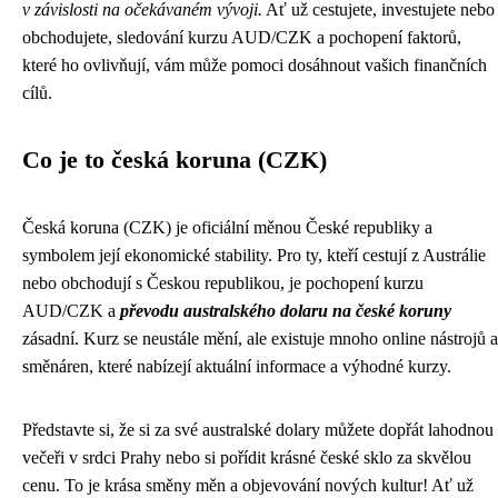
v závislosti na očekávaném vývoji.
Ať už cestujete, investujete nebo
obchodujete, sledování kurzu AUD/CZK a pochopení faktorů,
které ho ovlivňují, vám může pomoci dosáhnout vašich finančních
cílů.
Co je to česká koruna (CZK)
Česká koruna (CZK) je oficiální měnou České republiky a
symbolem její ekonomické stability. Pro ty, kteří cestují z Austrálie
nebo obchodují s Českou republikou, je pochopení kurzu
AUD/CZK a
převodu australského dolaru na české koruny
zásadní. Kurz se neustále mění, ale existuje mnoho online nástrojů a
směnáren, které nabízejí aktuální informace a výhodné kurzy.
Představte si, že si za své australské dolary můžete dopřát lahodnou
večeři v srdci Prahy nebo si pořídit krásné české sklo za skvělou
cenu. To je krása směny měn a objevování nových kultur! Ať už