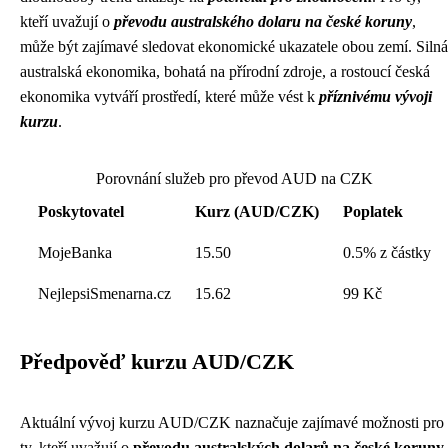
kteří uvažují o
převodu australského dolaru na české koruny
,
může být zajímavé sledovat ekonomické ukazatele obou zemí. Silná
australská ekonomika, bohatá na přírodní zdroje, a rostoucí česká
ekonomika vytváří prostředí, které může vést k
příznivému vývoji
kurzu
.
Porovnání služeb pro převod AUD na CZK
Poskytovatel
Kurz (AUD/CZK)
Poplatek
MojeBanka
15.50
0.5% z částky
NejlepsiSmenarna.cz
15.62
99 Kč
Předpověď kurzu AUD/CZK
Aktuální vývoj kurzu AUD/CZK naznačuje zajímavé možnosti pro
ty, kteří uvažují o
převodu australských dolarů na české koruny
.