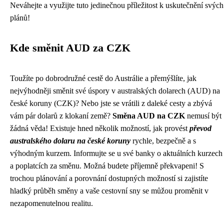
Neváhejte a využijte tuto jedinečnou příležitost k uskutečnění svých
plánů!
Kde směnit AUD za CZK
Toužíte po dobrodružné cestě do Austrálie a přemýšlíte, jak
nejvýhodněji směnit své úspory v australských dolarech (AUD) na
české koruny (CZK)? Nebo jste se vrátili z daleké cesty a zbývá
vám pár dolarů z klokaní země?
Směna AUD na CZK
nemusí být
žádná věda! Existuje hned několik možností, jak provést
převod
australského dolaru na české koruny
rychle, bezpečně a s
výhodným kurzem. Informujte se u své banky o aktuálních kurzech
a poplatcích za směnu. Možná budete příjemně překvapeni! S
trochou plánování a porovnání dostupných možností si zajistíte
hladký průběh směny a vaše cestovní sny se můžou proměnit v
nezapomenutelnou realitu.