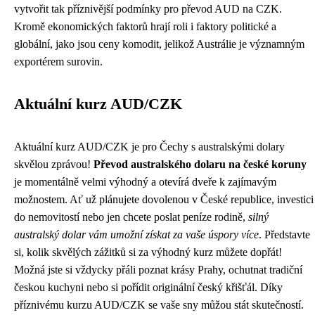
vytvořit tak příznivější podmínky pro převod AUD na CZK.
Kromě ekonomických faktorů hrají roli i faktory politické a
globální, jako jsou ceny komodit, jelikož Austrálie je významným
exportérem surovin.
Aktuální kurz AUD/CZK
Aktuální kurz AUD/CZK je pro Čechy s australskými dolary
skvělou zprávou!
Převod australského dolaru na české koruny
je momentálně velmi výhodný a otevírá dveře k zajímavým
možnostem. Ať už plánujete dovolenou v České republice, investici
do nemovitostí nebo jen chcete poslat peníze rodině,
silný
australský dolar vám umožní získat za vaše úspory více
. Představte
si, kolik skvělých zážitků si za výhodný kurz můžete dopřát!
Možná jste si vždycky přáli poznat krásy Prahy, ochutnat tradiční
českou kuchyni nebo si pořídit originální český křišťál. Díky
příznivému kurzu AUD/CZK se vaše sny můžou stát skutečností.