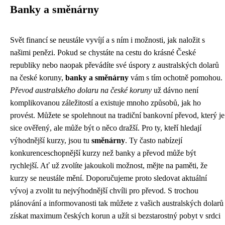
Banky a směnárny
Svět financí se neustále vyvíjí a s ním i možnosti, jak naložit s
našimi penězi. Pokud se chystáte na cestu do krásné České
republiky nebo naopak převádíte své úspory z australských dolarů
na české koruny,
banky a směnárny
vám s tím ochotně pomohou.
Převod australského dolaru na české koruny
už dávno není
komplikovanou záležitostí a existuje mnoho způsobů, jak ho
provést. Můžete se spolehnout na tradiční bankovní převod, který je
sice ověřený, ale může být o něco dražší. Pro ty, kteří hledají
výhodnější kurzy, jsou tu
směnárny
. Ty často nabízejí
konkurenceschopnější kurzy než banky a převod může být
rychlejší. Ať už zvolíte jakoukoli možnost, mějte na paměti, že
kurzy se neustále mění. Doporučujeme proto sledovat aktuální
vývoj a zvolit tu nejvýhodnější chvíli pro převod. S trochou
plánování a informovanosti tak můžete z vašich australských dolarů
získat maximum českých korun a užít si bezstarostný pobyt v srdci