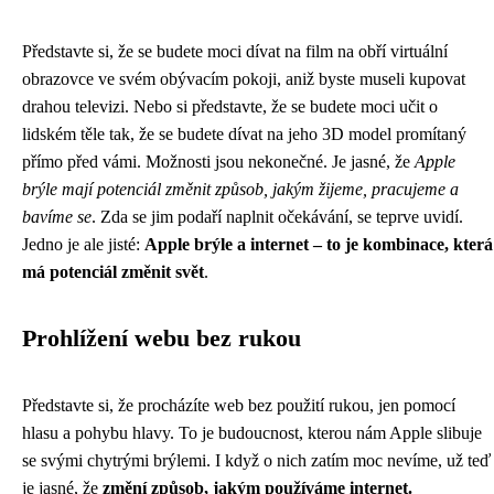
Představte si, že se budete moci dívat na film na obří virtuální
obrazovce ve svém obývacím pokoji, aniž byste museli kupovat
drahou televizi. Nebo si představte, že se budete moci učit o
lidském těle tak, že se budete dívat na jeho 3D model promítaný
přímo před vámi. Možnosti jsou nekonečné. Je jasné, že
Apple
brýle mají potenciál změnit způsob, jakým žijeme, pracujeme a
bavíme se
. Zda se jim podaří naplnit očekávání, se teprve uvidí.
Jedno je ale jisté:
Apple brýle a internet – to je kombinace, která
má potenciál změnit svět
.
Prohlížení webu bez rukou
Představte si, že procházíte web bez použití rukou, jen pomocí
hlasu a pohybu hlavy. To je budoucnost, kterou nám Apple slibuje
se svými chytrými brýlemi. I když o nich zatím moc nevíme, už teď
je jasné, že
změní způsob, jakým používáme internet.