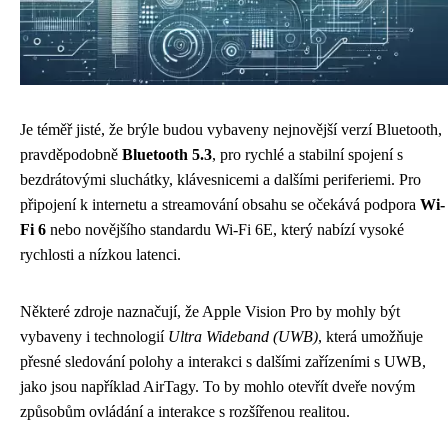
Je téměř jisté, že brýle budou vybaveny nejnovější verzí Bluetooth,
pravděpodobně
Bluetooth 5.3
, pro rychlé a stabilní spojení s
bezdrátovými sluchátky, klávesnicemi a dalšími periferiemi. Pro
připojení k internetu a streamování obsahu se očekává podpora
Wi-
Fi 6
nebo novějšího standardu Wi-Fi 6E, který nabízí vysoké
rychlosti a nízkou latenci.
Některé zdroje naznačují, že Apple Vision Pro by mohly být
vybaveny i technologií
Ultra Wideband (UWB)
, která umožňuje
přesné sledování polohy a interakci s dalšími zařízeními s UWB,
jako jsou například AirTagy. To by mohlo otevřít dveře novým
způsobům ovládání a interakce s rozšířenou realitou.