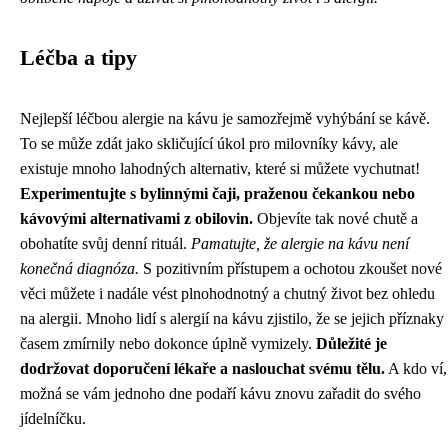
Léčba a tipy
Nejlepší léčbou alergie na kávu je samozřejmě vyhýbání se kávě.
To se může zdát jako skličující úkol pro milovníky kávy, ale
existuje mnoho lahodných alternativ, které si můžete vychutnat!
Experimentujte s bylinnými čaji, praženou čekankou nebo
kávovými alternativami z obilovin.
Objevíte tak nové chutě a
obohatíte svůj denní rituál.
Pamatujte, že alergie na kávu není
konečná diagnóza.
S pozitivním přístupem a ochotou zkoušet nové
věci můžete i nadále vést plnohodnotný a chutný život bez ohledu
na alergii. Mnoho lidí s alergií na kávu zjistilo, že se jejich příznaky
časem zmírnily nebo dokonce úplně vymizely.
Důležité je
dodržovat doporučení lékaře a naslouchat svému tělu.
A kdo ví,
možná se vám jednoho dne podaří kávu znovu zařadit do svého
jídelníčku.