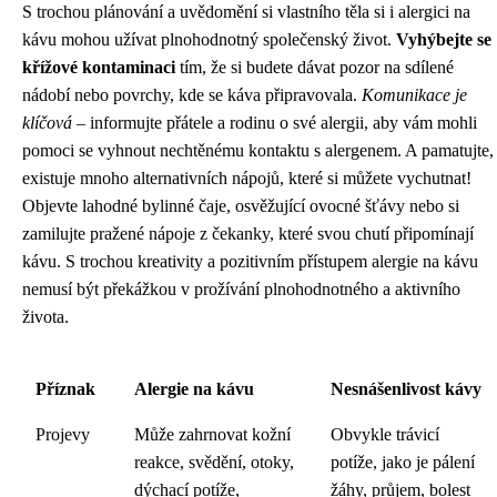
S trochou plánování a uvědomění si vlastního těla si i alergici na
kávu mohou užívat plnohodnotný společenský život.
Vyhýbejte se
křížové kontaminaci
tím, že si budete dávat pozor na sdílené
nádobí nebo povrchy, kde se káva připravovala.
Komunikace je
klíčová
– informujte přátele a rodinu o své alergii, aby vám mohli
pomoci se vyhnout nechtěnému kontaktu s alergenem. A pamatujte,
existuje mnoho alternativních nápojů, které si můžete vychutnat!
Objevte lahodné bylinné čaje, osvěžující ovocné šťávy nebo si
zamilujte pražené nápoje z čekanky, které svou chutí připomínají
kávu. S trochou kreativity a pozitivním přístupem alergie na kávu
nemusí být překážkou v prožívání plnohodnotného a aktivního
života.
Příznak
Alergie na kávu
Nesnášenlivost kávy
Projevy
Může zahrnovat kožní
Obvykle trávicí
reakce, svědění, otoky,
potíže, jako je pálení
dýchací potíže,
žáhy, průjem, bolest