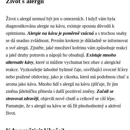
Život s alergií
Život s alergií nemusí být jen o omezeních. I když vám byla
diagnostikována alergie na kávu, existuje spousta důvodů k
optimismu.
Alergie na kávu je poměrně vzácná
a s trochou snahy
se dá snadno zvládnout. Prvním krokem je důkladně se informovat
o své alergii. Zjistěte, jaké množství kofeinu vám způsobuje reakci
a jaké druhy potravin a nápojů ho obsahují.
Existuje mnoho
alternativ kávy
, které si můžete vychutnat bez obav z alergické
reakce. Vyzkoušejte lahodné bylinné čaje, osvěžující ovocné šťávy
nebo pražené obiloviny, jako je cikorka, která má podobnou chuť a
aroma jako káva. Mnoho lidí s alergií na kávu zjišťuje, že jim
změna jídelníčku přinesla i další pozitivní změny.
Začali se
stravovat zdravěji
, objevili nové chutě a celkově se cítí lépe.
Pamatujte, že s alergií na kávu se dá žít plnohodnotný a aktivní
život.