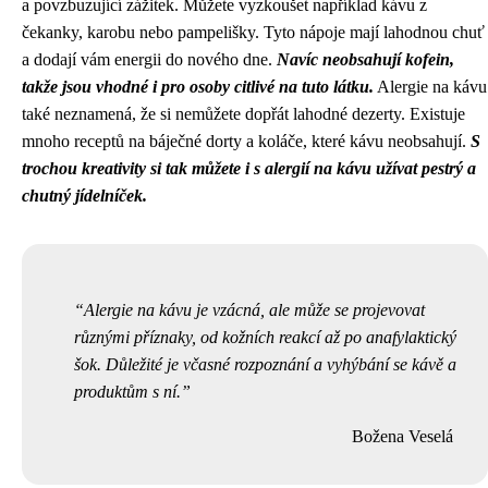
a povzbuzující zážitek. Můžete vyzkoušet například kávu z
čekanky, karobu nebo pampelišky. Tyto nápoje mají lahodnou chuť
a dodají vám energii do nového dne.
Navíc neobsahují kofein,
takže jsou vhodné i pro osoby citlivé na tuto látku.
Alergie na kávu
také neznamená, že si nemůžete dopřát lahodné dezerty. Existuje
mnoho receptů na báječné dorty a koláče, které kávu neobsahují.
S
trochou kreativity si tak můžete i s alergií na kávu užívat pestrý a
chutný jídelníček.
Alergie na kávu je vzácná, ale může se projevovat
různými příznaky, od kožních reakcí až po anafylaktický
šok. Důležité je včasné rozpoznání a vyhýbání se kávě a
produktům s ní.
Božena Veselá