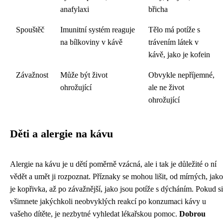
anafylaxi
břicha
Spouštěč
Imunitní systém reaguje
Tělo má potíže s
na bílkoviny v kávě
trávením látek v
kávě, jako je kofein
Závažnost
Může být život
Obvykle nepříjemné,
ohrožující
ale ne život
ohrožující
Děti a alergie na kávu
Alergie na kávu je u dětí poměrně vzácná, ale i tak je důležité o ní
vědět a umět ji rozpoznat. Příznaky se mohou lišit, od mírných, jako
je kopřivka, až po závažnější, jako jsou potíže s dýcháním. Pokud si
všimnete jakýchkoli neobvyklých reakcí po konzumaci kávy u
vašeho dítěte, je nezbytné vyhledat lékařskou pomoc.
Dobrou