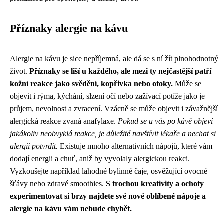
Příznaky alergie na kávu
Alergie na kávu je sice nepříjemná, ale dá se s ní žít plnohodnotný
život.
Příznaky se liší u každého, ale mezi ty nejčastější patří
kožní reakce jako svědění, kopřivka nebo otoky.
Může se
objevit i rýma, kýchání, slzení očí nebo zažívací potíže jako je
průjem, nevolnost a zvracení. Vzácně se může objevit i závažnější
alergická reakce zvaná anafylaxe.
Pokud se u vás po kávě objeví
jakákoliv neobvyklá reakce, je důležité navštívit lékaře a nechat si
alergii potvrdit.
Existuje mnoho alternativních nápojů, které vám
dodají energii a chuť, aniž by vyvolaly alergickou reakci.
Vyzkoušejte například lahodné bylinné čaje, osvěžující ovocné
šťávy nebo zdravé smoothies.
S trochou kreativity a ochoty
experimentovat si brzy najdete své nové oblíbené nápoje a
alergie na kávu vám nebude chybět.