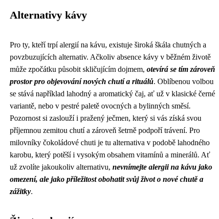
Alternativy kávy
Pro ty, kteří trpí alergií na kávu, existuje široká škála chutných a
povzbuzujících alternativ. Ačkoliv absence kávy v běžném životě
může zpočátku působit skličujícím dojmem,
otevírá se tím zároveň
prostor pro objevování nových chutí a rituálů
. Oblíbenou volbou
se stává například lahodný a aromatický čaj, ať už v klasické černé
variantě, nebo v pestré paletě ovocných a bylinných směsí.
Pozornost si zaslouží i pražený ječmen, který si vás získá svou
příjemnou zemitou chutí a zároveň šetrně podpoří trávení. Pro
milovníky čokoládové chuti je tu alternativa v podobě lahodného
karobu, který potěší i vysokým obsahem vitamínů a minerálů. Ať
už zvolíte jakoukoliv alternativu,
nevnímejte alergii na kávu jako
omezení, ale jako příležitost obohatit svůj život o nové chutě a
zážitky
.