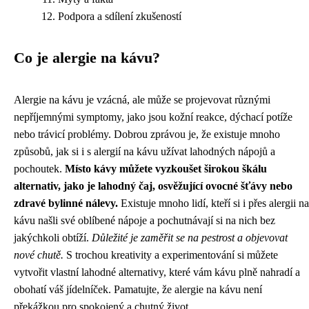
Podpora a sdílení zkušeností
Co je alergie na kávu?
Alergie na kávu je vzácná, ale může se projevovat různými
nepříjemnými symptomy, jako jsou kožní reakce, dýchací potíže
nebo trávicí problémy. Dobrou zprávou je, že existuje mnoho
způsobů, jak si i s alergií na kávu užívat lahodných nápojů a
pochoutek.
Místo kávy můžete vyzkoušet širokou škálu
alternativ, jako je lahodný čaj, osvěžující ovocné šťávy nebo
zdravé bylinné nálevy.
Existuje mnoho lidí, kteří si i přes alergii na
kávu našli své oblíbené nápoje a pochutnávají si na nich bez
jakýchkoli obtíží.
Důležité je zaměřit se na pestrost a objevovat
nové chutě.
S trochou kreativity a experimentování si můžete
vytvořit vlastní lahodné alternativy, které vám kávu plně nahradí a
obohatí váš jídelníček. Pamatujte, že alergie na kávu není
překážkou pro spokojený a chutný život.