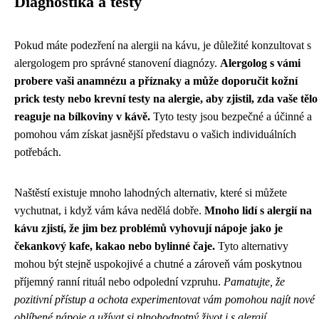
Diagnostika a testy
Pokud máte podezření na alergii na kávu, je důležité konzultovat s
alergologem pro správné stanovení diagnózy.
Alergolog s vámi
probere vaši anamnézu a příznaky a může doporučit kožní
prick testy nebo krevní testy na alergie, aby zjistil, zda vaše tělo
reaguje na bílkoviny v kávě.
Tyto testy jsou bezpečné a účinné a
pomohou vám získat jasnější představu o vašich individuálních
potřebách.
Naštěstí existuje mnoho lahodných alternativ, které si můžete
vychutnat, i když vám káva nedělá dobře.
Mnoho lidí s alergií na
kávu zjistí, že jim bez problémů vyhovují nápoje jako je
čekankový kafe, kakao nebo bylinné čaje.
Tyto alternativy
mohou být stejně uspokojivé a chutné a zároveň vám poskytnou
příjemný ranní rituál nebo odpolední vzpruhu.
Pamatujte, že
pozitivní přístup a ochota experimentovat vám pomohou najít nové
oblíbené nápoje a užívat si plnohodnotný život i s alergií.