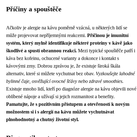
Příčiny a spouštěče
Ačkoliv je alergie na kávu poměrně vzácná, u některých lidí se
může projevovat nepříjemnými reakcemi.
Příčinou je imunitní
systém, který mylně identifikuje některé proteiny v kávě jako
škodlivé a spustí obrannou reakci.
Mezi typické spouštěče patří i
káva bez kofeinu, ochucené varianty a dokonce i kontakt s
kávovými zrny. Dobrou zprávou je, že existuje široká škála
alternativ, které si můžete vychutnat bez obav.
Vyzkoušejte lahodné
bylinné čaje, osvěžující ovocné šťávy nebo zdravé smoothies.
Existuje mnoho lidí, kteří po diagnóze alergie na kávu objevili nové
oblíbené nápoje a užívají si jejich rozmanitost a benefity.
Pamatujte, že s pozitivním přístupem a otevřeností k novým
možnostem si i s alergií na kávu můžete vychutnávat
plnohodnotný a chutný životní styl.