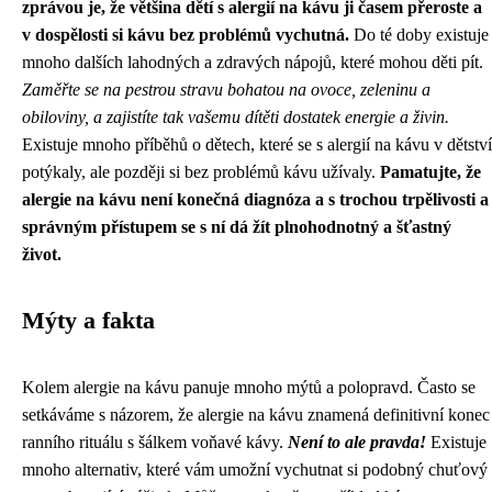
zprávou je, že většina dětí s alergií na kávu ji časem přeroste a
v dospělosti si kávu bez problémů vychutná.
Do té doby existuje
mnoho dalších lahodných a zdravých nápojů, které mohou děti pít.
Zaměřte se na pestrou stravu bohatou na ovoce, zeleninu a
obiloviny, a zajistíte tak vašemu dítěti dostatek energie a živin.
Existuje mnoho příběhů o dětech, které se s alergií na kávu v dětství
potýkaly, ale později si bez problémů kávu užívaly.
Pamatujte, že
alergie na kávu není konečná diagnóza a s trochou trpělivosti a
správným přístupem se s ní dá žít plnohodnotný a šťastný
život.
Mýty a fakta
Kolem alergie na kávu panuje mnoho mýtů a polopravd. Často se
setkáváme s názorem, že alergie na kávu znamená definitivní konec
ranního rituálu s šálkem voňavé kávy.
Není to ale pravda!
Existuje
mnoho alternativ, které vám umožní vychutnat si podobný chuťový