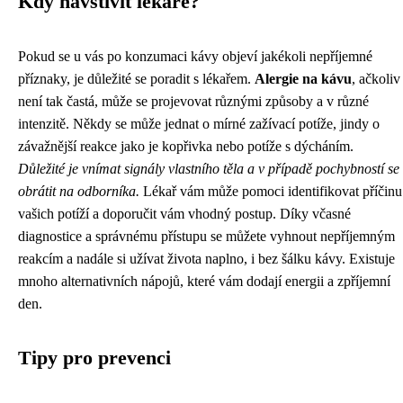
Kdy navštívit lékaře?
Pokud se u vás po konzumaci kávy objeví jakékoli nepříjemné
příznaky, je důležité se poradit s lékařem.
Alergie na kávu
, ačkoliv
není tak častá, může se projevovat různými způsoby a v různé
intenzitě. Někdy se může jednat o mírné zažívací potíže, jindy o
závažnější reakce jako je kopřivka nebo potíže s dýcháním.
Důležité je vnímat signály vlastního těla a v případě pochybností se
obrátit na odborníka.
Lékař vám může pomoci identifikovat příčinu
vašich potíží a doporučit vám vhodný postup. Díky včasné
diagnostice a správnému přístupu se můžete vyhnout nepříjemným
reakcím a nadále si užívat života naplno, i bez šálku kávy. Existuje
mnoho alternativních nápojů, které vám dodají energii a zpříjemní
den.
Tipy pro prevenci