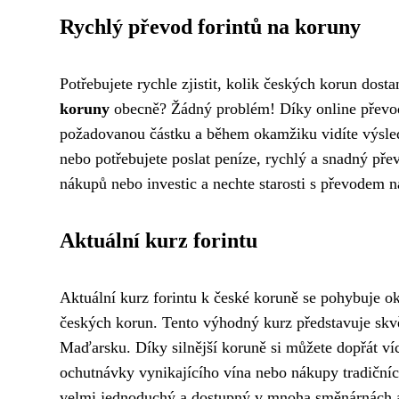
Rychlý převod forintů na koruny
Potřebujete rychle zjistit, kolik českých korun dos
koruny
obecně? Žádný problém! Díky online převodn
požadovanou částku a během okamžiku vidíte výsled
nebo potřebujete poslat peníze, rychlý a snadný přev
nákupů nebo investic a nechte starosti s převodem 
Aktuální kurz forintu
Aktuální kurz forintu k české koruně se pohybuje ok
českých korun. Tento výhodný kurz představuje skv
Maďarsku. Díky silnější koruně si můžete dopřát víc
ochutnávky vynikajícího vína nebo nákupy tradiční
velmi jednoduchý a dostupný v mnoha směnárnách a 