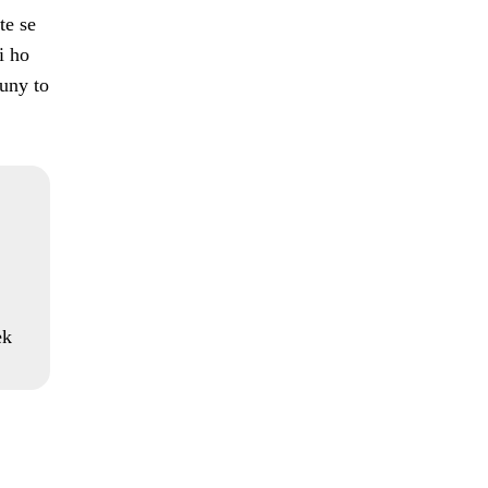
te se
i ho
runy to
ek