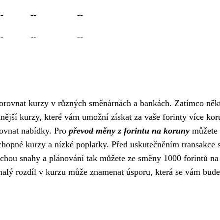
--
--
--
--
--
--
 porovnat kurzy v různých směnárnách a bankách. Zatímco něk
odnější kurzy, které vám umožní získat za vaše forinty více kor
rovnat nabídky. Pro
převod měny z forintu na koruny
můžete 
schopné kurzy a nízké poplatky. Před uskutečněním transakce s
ochou snahy a plánování tak můžete ze směny 1000 forintů na
malý rozdíl v kurzu může znamenat úsporu, která se vám bude