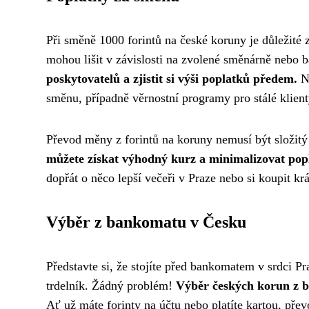
Při směně 1000 forintů na české koruny je důležité z
mohou lišit v závislosti na zvolené směnárně nebo 
poskytovatelů a zjistit si výši poplatků předem.
Ně
směnu, případně věrnostní programy pro stálé klient
Převod měny z forintů na koruny nemusí být složitý
můžete získat výhodný kurz a minimalizovat pop
dopřát o něco lepší večeři v Praze nebo si koupit k
Výběr z bankomatu v Česku
Představte si, že stojíte před bankomatem v srdci P
trdelník. Žádný problém!
Výběr českých korun z 
Ať už máte forinty na účtu nebo platíte kartou, př