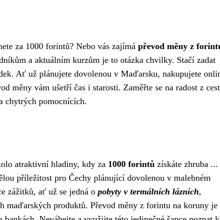
tanete za 1000 forintů? Nebo vás zajímá
převod měny z forint
íkům a aktuálním kurzům je to otázka chvilky. Stačí zadat
ek. Ať už plánujete dovolenou v Maďarsku, nakupujete onli
od měny vám ušetří čas i starosti. Zaměřte se na radost z ces
na chytrých pomocnících.
olo atraktivní hladiny, kdy za
1000 forintů
získáte zhruba ...
ělou příležitost pro Čechy plánující dovolenou v malebném
e zážitků, ať už se jedná o
pobyty v termálních lázních
,
ch maďarských produktů. Převod měny z forintu na koruny je
bankách. Neváhejte a využijte této jedinečné šance poznat k