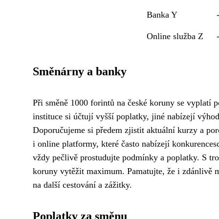
Banka Y
Online služba Z
Směnárny a banky
Při směně 1000 forintů na české koruny se vyplatí
instituce si účtují vyšší poplatky, jiné nabízejí výh
Doporučujeme si předem zjistit aktuální kurzy a po
i online platformy, které často nabízejí konkurence
vždy pečlivě prostudujte podmínky a poplatky. S tr
koruny vytěžit maximum. Pamatujte, že i zdánlivě 
na další cestování a zážitky.
Poplatky za směnu