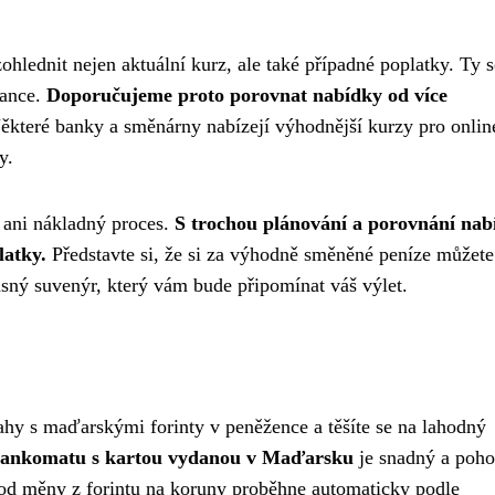
ohlednit nejen aktuální kurz, ale také případné poplatky. Ty s
bance.
Doporučujeme proto porovnat nabídky od více
které banky a směnárny nabízejí výhodnější kurzy pro onlin
y.
 ani nákladný proces.
S trochou plánování a porovnání nab
latky.
Představte si, že si za výhodně směněné peníze můžete
rásný suvenýr, který vám bude připomínat váš výlet.
rahy s maďarskými forinty v peněžence a těšíte se na lahodný
bankomatu s kartou vydanou v Maďarsku
je snadný a poho
evod měny z forintu na koruny proběhne automaticky podle