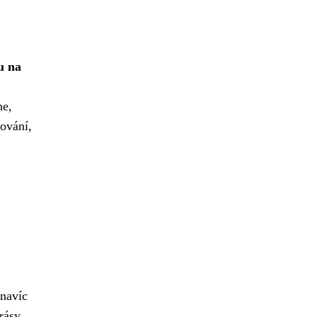
u na
ne,
tování,
 navíc
rásy