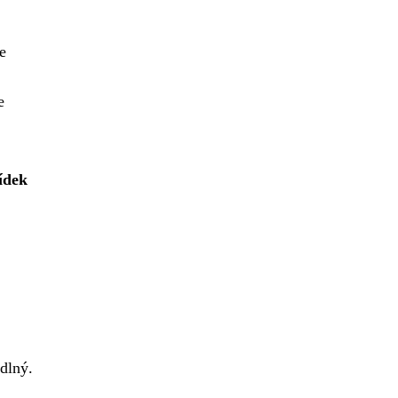
e
e
ídek
dlný.