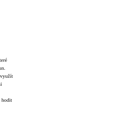
teré
un.
využít
i
 hodit