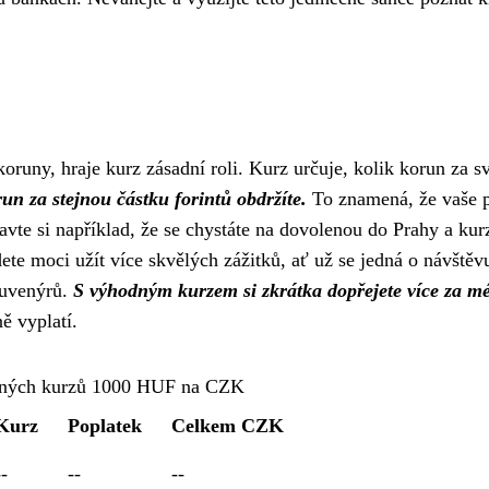
oruny, hraje kurz zásadní roli. Kurz určuje, kolik korun za s
un za stejnou částku forintů obdržíte.
To znamená, že vaše 
avte si například, že se chystáte na dovolenou do Prahy a kur
ete moci užít více skvělých zážitků, ať už se jedná o návštěv
suvenýrů.
S výhodným kurzem si zkrátka dopřejete více za m
ě vyplatí.
nných kurzů 1000 HUF na CZK
Kurz
Poplatek
Celkem CZK
--
--
--