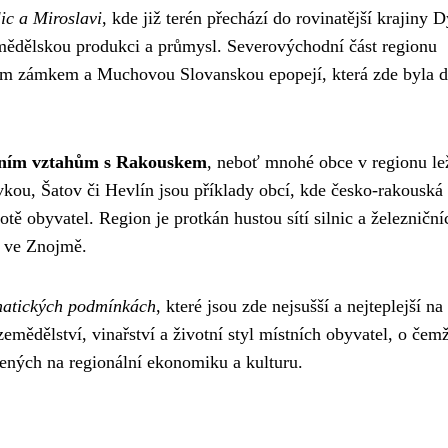
ic a Miroslavi
, kde již terén přechází do rovinatější krajiny 
zemědělskou produkci a průmysl. Severovýchodní část regionu
m zámkem a Muchovou Slovanskou epopejí, která zde byla d
čním vztahům s Rakouskem
, neboť mnohé obce v regionu le
ovkou, Šatov či Hevlín jsou příklady obcí, kde česko-rakouská
ě obyvatel. Region je protkán hustou sítí silnic a železniční
em ve Znojmě.
matických podmínkách
, které jsou zde nejsušší a nejteplejší na
emědělství, vinařství a životní styl místních obyvatel, o čem
ených na regionální ekonomiku a kulturu.