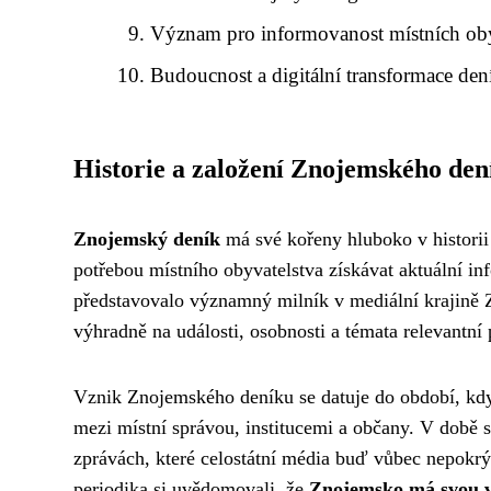
Význam pro informovanost místních ob
Budoucnost a digitální transformace den
Historie a založení Znojemského den
Znojemský deník
má své kořeny hluboko v historii 
potřebou místního obyvatelstva získávat aktuální in
představovalo významný milník v mediální krajině 
výhradně na události, osobnosti a témata relevantní
Vznik Znojemského deníku se datuje do období, kd
mezi místní správou, institucemi a občany. V době 
zprávách, které celostátní média buď vůbec nepokrý
periodika si uvědomovali, že
Znojemsko má svou vl