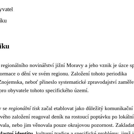
yvatel
íku
íku
regionálního novinářství jižní Moravy a jeho vznik je úzce sp
formace o dění ve svém regionu. Založení tohoto periodika
Znojemska, neboť přineslo systematické zpravodajství zaměř
 pro obyvatele tohoto specifického území.
y se
regionální tisk
začal etablovat jako důležitý komunikační
svého založení reagoval deník na rostoucí poptávku po lokáln
vala, nebo jim věnovala pouze okrajovou pozornost. Zakladat
astní identitu
, kulturní tradice a specifické problémy, jimž j