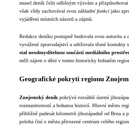
musel deník čelit odlišným výzvám a přizpůsobovat
však vždy zachovával svou
základní funkci
jako zpro
vyjádření místních názorů a zájmů.
Redakce deníku postupně budovala svou autoritu a d
vyvážené zpravodajství a udržovala těsné kontakty 
stal neodmyslitelnou součástí mediálního prostře
měli zájem o dění v tomto historicky bohatém regio
Geografické pokrytí regionu Znojem
Znojemský deník
pokrývá rozsáhlé území jihozápa
rozmanitostostí a bohatou historií. Hlavní město r
přibližně padesát kilometrů jihozápadně od Brna a p
poloha činí z města přirozené centrum celého region