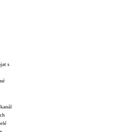
jat s
ené
 kanál
ích
elé
e