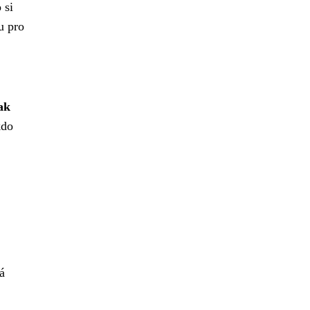
 si
u pro
ak
kdo
.
á