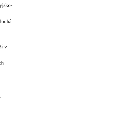
Dyjsko-
louhá
ží v
ch
ž