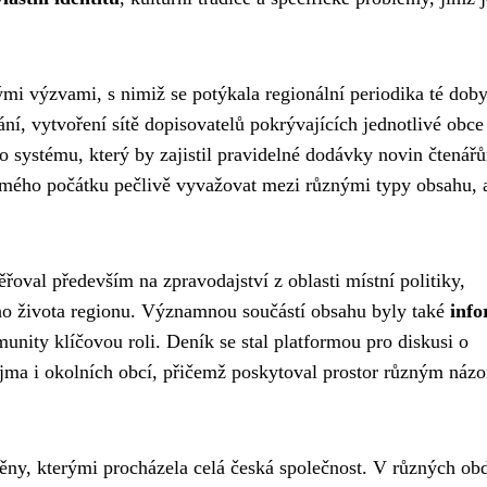
i výzvami, s nimiž se potýkala regionální periodika té doby
ání, vytvoření sítě dopisovatelů pokrývajících jednotlivé obce
o systému, který by zajistil pravidelné dodávky novin čtenář
mého počátku pečlivě vyvažovat mezi různými typy obsahu, 
oval především na zpravodajství z oblasti místní politiky,
ého života regionu. Významnou součástí obsahu byly také
inf
munity klíčovou roli. Deník se stal platformou pro diskusi o
ojma i okolních obcí, přičemž poskytoval prostor různým náz
ny, kterými procházela celá česká společnost. V různých ob