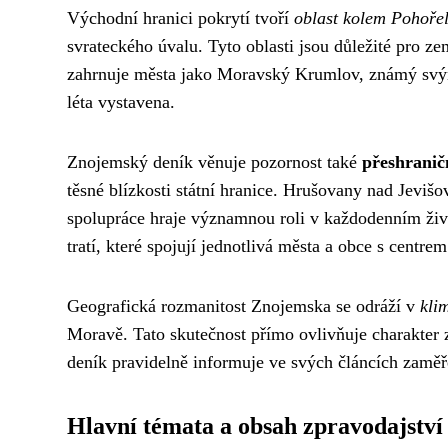
Východní hranici pokrytí tvoří
oblast kolem Pohořel
svrateckého úvalu. Tyto oblasti jsou důležité pro 
zahrnuje města jako Moravský Krumlov, známý svý
léta vystavena.
Znojemský deník věnuje pozornost také
přeshrani
těsné blízkosti státní hranice. Hrušovany nad Jeviš
spolupráce hraje významnou roli v každodenním život
tratí, které spojují jednotlivá města a obce s centr
Geografická rozmanitost Znojemska se odráží v
kli
Moravě. Tato skutečnost přímo ovlivňuje charakter z
deník pravidelně informuje ve svých článcích zaměř
Hlavní témata a obsah zpravodajství