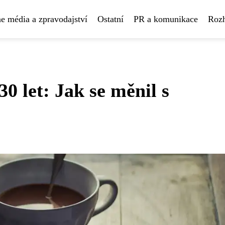
e média a zpravodajství
Ostatní
PR a komunikace
Rozh
0 let: Jak se měnil s