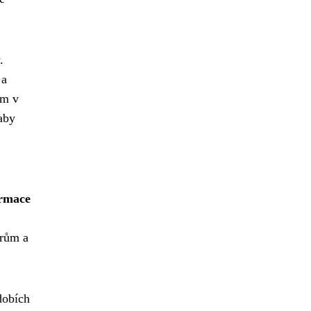
.
 a
ům v
aby
ormace
orům a
dobích