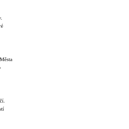
y.
ré
 Města
o
čí.
tí