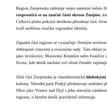
Region Znojemska zahrnuje nejen samotné město Zn
rozprostírá se na značné části okresu Znojmo
, k
Celková ploha pokrytá deníkem přesahuje tisíc čtver
tvoří nedílnou součást regionální identity.
Západní část regionu se vyznačuje
členitým terénem
obklopené vinicemi a ovocnými sady. Tato oblast je 
jako Jevišovice, Moravský Krumlov nebo Ivančice na
života, kde deník nachází své věrné čtenáře zajímajíc
Jižní část Znojemska je charakteristická
hlubokými 
kaňony. Národní park Podyjí představuje unikátní přír
Obce jako Vranov nad Dyjí s jeho slavným zámkem,
regionu, o kterém deník pravidelně informuje.