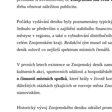
třeba věnovat náležitou publicitu.
Počátky vydávání deníku byly poznamenány typickým
Jednalo se především o zajištění stabilního financov
městyse v regionu, a také o vybudování distribučníh
celém Znojemském kraji.
Redakční tým
musel od sa
deník oslovil co nejširší spektrum místních čtenářů.
V prvních letech existence se Znojemský deník zaměř
kulturních akcí, sportovních událostí a hospodářsk
o činnosti místních spolků
, které hrály v životě ko
důležitých otázkách týkajících se rozvoje města Zn
stanoviskům.
Historický vývoj Znojemského deníku odrážel promě