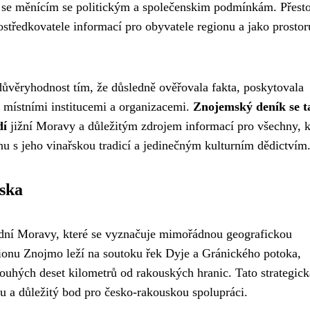
 se měnícím se politickým a společenskim podmínkám. Přesto
středkovatele informací pro obyvatele regionu a jako prostor
ůvěryhodnost tím, že důsledně ověřovala fakta, poskytovala
s místními institucemi a organizacemi.
Znojemský deník se t
dí
jižní Moravy a důležitým zdrojem informací pro všechny, 
nu s jeho vinařskou tradicí a jedinečným kulturním dědictvím
ska
dní Moravy, které se vyznačuje mimořádnou geografickou
egionu Znojmo leží na soutoku řek Dyje a Gránického potoka,
ouhých deset kilometrů od rakouských hranic. Tato strategick
u a důležitý bod pro česko-rakouskou spolupráci.