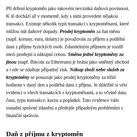
Při držení kryptoměn jako takovém nevzniká daňová povinnost.
K té dochází až v momentě, kdy s nimi provedete nějakou
transakci. Existuje několik typů transakcí s kryptoměnami, které
můžou mít daňové dopady.
Prodej kryptoměn
za fiat měnu
(např. koruny, eura, dolary) je považován za příjem a podléhá
dani z příjmu fyzických osob. Zdanitelným příjmem je rozdíl
mezi prodejní a nákupní cenou.
Směna jedné kryptoměny za
jinou
(např. Bitcoin za Ethereum) je brána jako směnný obchod
a i zde se zdaňuje případný zisk.
Nákup zboží nebo služeb za
kryptoměny
se posuzuje jako prodej kryptoměny za tržní
hodnotu v daný den a podléhá dani z příjmu. Je důležité si vést
evidenci o všech transakcích s kryptoměnami, a to včetně data,
času, typu transakce, kurzu a poplatků. Tato evidence vám
usnadní správné zdanění a předejde případným problémům s
finanční správou.
Daň z příjmu z kryptoměn