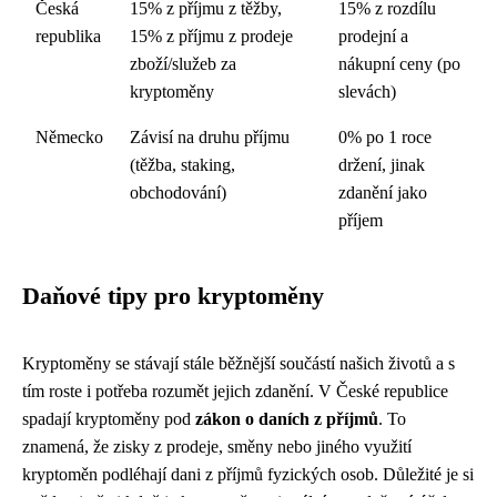
Česká
15% z příjmu z těžby,
15% z rozdílu
republika
15% z příjmu z prodeje
prodejní a
zboží/služeb za
nákupní ceny (po
kryptoměny
slevách)
Německo
Závisí na druhu příjmu
0% po 1 roce
(těžba, staking,
držení, jinak
obchodování)
zdanění jako
příjem
Daňové tipy pro kryptoměny
Kryptoměny se stávají stále běžnější součástí našich životů a s
tím roste i potřeba rozumět jejich zdanění. V České republice
spadají kryptoměny pod
zákon o daních z příjmů
. To
znamená, že zisky z prodeje, směny nebo jiného využití
kryptoměn podléhají dani z příjmů fyzických osob. Důležité je si