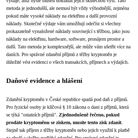
výdaje, aniž byste museli dokládat jejich skutečnou výši. Tato
metoda je jednodušší, ale nemusí být vždy výhodnější, zejména
pokud máte vysoké náklady na elektřinu a další provozní
náklady. Skutečné výdaje vám umožňují odečíst si všechny
prokazatelně vynaložené náklady související s těžbou, jako jsou
náklady na elektřinu, hardware, software, pronájem prostor a
další. Tato metoda je komplexnější, ale může vám ušetřit více na
daních. Pro správné zdanění příjmů z těžby kryptoměn je
důležité vést evidenci o všech transakcích, příjmech a výdajích.
Daňové evidence a hlášení
Zdanění kryptoměn v České republice spadá pod daň z příjmů.
Pro fyzické osoby je klíčová § 10 zákona o dani z příjmů, která
se týká "ostatních příjmů".
Zjednodušeně řečeno, pokud
prodáte kryptoměnu se ziskem, musíte tento zisk zdanit
.
Stejně tak příjem z těžby kryptoměn nebo jejich využití k platbě
za zboží a služby podléhá zdanění. Pro správné zdanění je