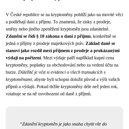
V České republice se na kryptoměny pohlíží jako na movité věci
a podléhají dani z příjmu. To znamená, že zisky z prodeje,
směny nebo jiného zpeněžení kryptoměn jsou zdanitelné.
Zdanění se řídí § 10 zákona o dani z příjmu
, konkrétně se
jedná o příjmy z prodeje majetkových práv.
Základ daně se
stanoví jako rozdíl mezi příjmem z prodeje a prokázanými
výdaji na pořízení
. Mezi výdaje patří například kupní cena
kryptoměny, poplatky za obchodování nebo za vedení účtu na
burze.
Důležité je vést si evidenci o všech transakcích s
kryptoměnami
, abyste byli schopni doložit původ a výši vašich
příjmů a výdajů. Pokud držíte kryptoměny déle než jeden rok,
vztahuje se na ně osvobození od daně z příjmů.
Zdanění kryptoměn je jako snaha chytit vítr do