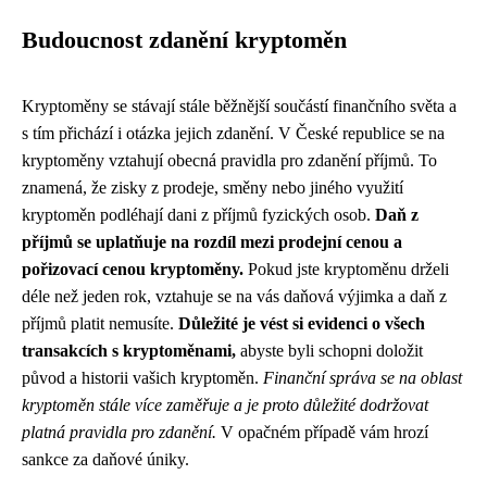
Budoucnost zdanění kryptoměn
Kryptoměny se stávají stále běžnější součástí finančního světa a
s tím přichází i otázka jejich zdanění. V České republice se na
kryptoměny vztahují obecná pravidla pro zdanění příjmů. To
znamená, že zisky z prodeje, směny nebo jiného využití
kryptoměn podléhají dani z příjmů fyzických osob.
Daň z
příjmů se uplatňuje na rozdíl mezi prodejní cenou a
pořizovací cenou kryptoměny.
Pokud jste kryptoměnu drželi
déle než jeden rok, vztahuje se na vás daňová výjimka a daň z
příjmů platit nemusíte.
Důležité je vést si evidenci o všech
transakcích s kryptoměnami,
abyste byli schopni doložit
původ a historii vašich kryptoměn.
Finanční správa se na oblast
kryptoměn stále více zaměřuje a je proto důležité dodržovat
platná pravidla pro zdanění.
V opačném případě vám hrozí
sankce za daňové úniky.