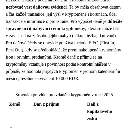
nezbytné vést daňovou evidenci
. Ta by měla obsahovat datum
a čas každé transakce, její výši v kryptoměně i korunách, účel
transakce a informace o protistraně. Pro výpočet daně je
důležité
správně určit nabývací cenu kryptoměny
, která se může lišit
v závislosti na způsobu jejího nabytí (nákup, těžba, darování).
Pro daňové účely se obvykle používá metoda FIFO (First In,
First Out), kdy se předpokládá, že první nakoupené kryptoměny
jsou i prvními prodanými. Kromě daně z příjmů se na
kryptoměny vztahuje i povinnost podat kontrolní hlášení v
případě, že hodnota přijatých kryptoměn v jednom kalendářním
měsíci přesáhne ekvivalent 10 000 EUR.
Srovnání pravidel pro zdanění kryptoměn v roce 2025
Země
Daň z příjmu
Daň z
kapitálového
zisku