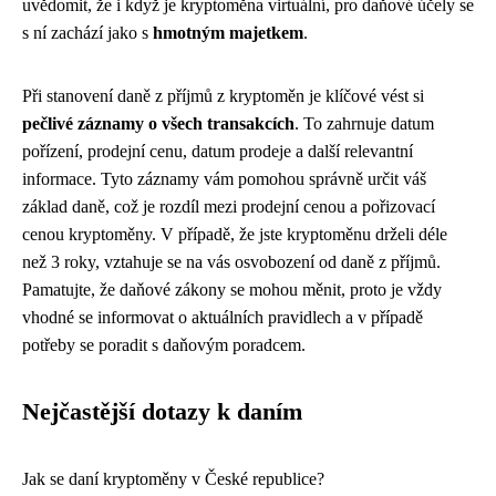
uvědomit, že i když je kryptoměna virtuální, pro daňové účely se
s ní zachází jako s
hmotným majetkem
.
Při stanovení daně z příjmů z kryptoměn je klíčové vést si
pečlivé záznamy o všech transakcích
. To zahrnuje datum
pořízení, prodejní cenu, datum prodeje a další relevantní
informace. Tyto záznamy vám pomohou správně určit váš
základ daně, což je rozdíl mezi prodejní cenou a pořizovací
cenou kryptoměny. V případě, že jste kryptoměnu drželi déle
než 3 roky, vztahuje se na vás osvobození od daně z příjmů.
Pamatujte, že daňové zákony se mohou měnit, proto je vždy
vhodné se informovat o aktuálních pravidlech a v případě
potřeby se poradit s daňovým poradcem.
Nejčastější dotazy k daním
Jak se daní kryptoměny v České republice?