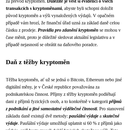
za převod kryptoměn.
Důležité je vést si evidenci o všech
transakcích s kryptoměnami
, abyste byli schopni doložit
původ kryptoměn a výši vynaložených výdajů. V opačném
případě vám hrozí, že finanční úřad uzná za základ daně celou
částku z prodeje.
Pravidla pro zdanění kryptoměn
se mohou v
čase měnit, proto je důležité sledovat aktuální legislativu a v
případě nejasností se obrátit na daňového poradce.
Daň z těžby kryptoměn
Těžba kryptoměn, ať už se jedná o Bitcoin, Ethereum nebo jiné
digitální měny, je v České republice považována za
podnikatelskou činnost. Příjmy z těžby kryptoměn podléhají
dani z příjmů fyzických osob, a to konkrétně v kategorii
příjmů
z podnikání a jiné samostatné výdělečné činnosti
. Pro stanovení
základu daně existují dvě metody:
paušální výdaje
a
skutečné
výdaje
. Paušální výdaje umožňují uplatnit si 60 % z příjmů jako