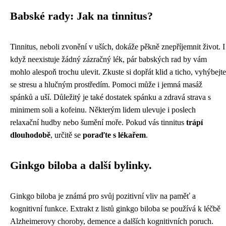
Babské rady: Jak na tinnitus?
Tinnitus, neboli zvonění v uších, dokáže pěkně znepříjemnit život. I
když neexistuje žádný zázračný lék, pár babských rad by vám
mohlo alespoň trochu ulevit. Zkuste si dopřát klid a ticho, vyhýbejte
se stresu a hlučným prostředím. Pomoci může i jemná masáž
spánků a uší. Důležitý je také dostatek spánku a zdravá strava s
minimem soli a kofeinu. Některým lidem ulevuje i poslech
relaxační hudby nebo šumění moře. Pokud vás tinnitus
trápí
dlouhodobě
, určitě se
poraďte s lékařem
.
Ginkgo biloba a další bylinky.
Ginkgo biloba je známá pro svůj pozitivní vliv na paměť a
kognitivní funkce. Extrakt z listů ginkgo biloba se používá k léčbě
Alzheimerovy choroby, demence a dalších kognitivních poruch.