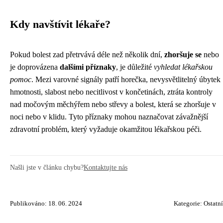
Kdy navštívit lékaře?
Pokud bolest zad přetrvává déle než několik dní,
zhoršuje se
nebo
je doprovázena
dalšími příznaky
, je důležité
vyhledat lékařskou
pomoc
. Mezi varovné signály patří horečka, nevysvětlitelný úbytek
hmotnosti, slabost nebo necitlivost v končetinách, ztráta kontroly
nad močovým měchýřem nebo střevy a bolest, která se zhoršuje v
noci nebo v klidu. Tyto příznaky mohou naznačovat závažnější
zdravotní problém, který vyžaduje okamžitou lékařskou péči.
Našli jste v článku chybu?
Kontaktujte nás
Publikováno: 18. 06. 2024
Kategorie:
Ostatní