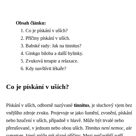
Obsah článku:
Co je pískání v uších?
Příčiny pískání v uších.
Babské rady: Jak na tinnitus?
Ginkgo biloba a další bylinky.
Zvuková terapie a relaxace.
Kdy navštívit lékaře?
Co je pískání v uších?
Pískání v uších, odborně nazývané
tinnitus
, je sluchový vjem bez
vnějšího zdroje zvuku. Projevuje se jako šumění, zvonění, pískání
nebo bzučení v uších, případně v hlavě. Může být trvalé nebo
přerušované, v jednom nebo obou uších.
Tinnitus není nemoc, ale
symptom
, který může mít různé příčiny. Mezi nejčastější patří