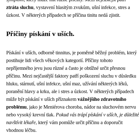
ztráta sluchu
, vystavení hlasitým zvukům, ušní infekce, stres a
úzkost. V některých případech se příčina tinitu nedá zjistit.
Příčiny pískání v uších.
Pískání v uších, odborně tinnitus, je poměrně běžný problém, který
postihuje lidi všech věkových kategorií. Příčiny tohoto
nepříjemného jevu jsou různé a často je obtížné určit přesnou
příčinu. Mezi nejčastější faktory patří poškození sluchu v důsledku
hluku, stárnutí, ušní infekce, ušní maz, užívání některých léků,
poranění hlavy a krku, ale i stres a úzkost. V některých případech
může být pískání v uších příznakem
vážnějšího zdravotního
problému
, jako je Meniérova choroba, nádor na sluchovém nervu
nebo vysoký krevní tlak.
Pokud vás trápí pískání v uších, je důležité
navštívit lékaře
, který vám pomůže určit příčinu a doporučit
vhodnou léčbu.