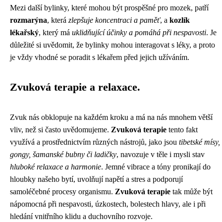
Mezi další bylinky, které mohou být prospěšné pro mozek, patří
rozmarýna
, která
zlepšuje koncentraci a paměť
, a
kozlík
lékařský
, který má
uklidňující účinky a pomáhá při nespavosti
. Je
důležité si uvědomit, že bylinky mohou interagovat s léky, a proto
je vždy vhodné se poradit s lékařem před jejich užíváním.
Zvuková terapie a relaxace.
Zvuk nás obklopuje na každém kroku a má na nás mnohem větší
vliv, než si často uvědomujeme.
Zvuková terapie
tento fakt
využívá a prostřednictvím různých nástrojů, jako jsou
tibetské mísy,
gongy, šamanské bubny či ladičky
, navozuje v těle i mysli stav
hluboké relaxace a harmonie
. Jemné vibrace a tóny pronikají do
hloubky našeho bytí, uvolňují napětí a stres a podporují
samoléčebné procesy organismu.
Zvuková terapie
tak může být
nápomocná při nespavosti, úzkostech, bolestech hlavy, ale i při
hledání vnitřního klidu a duchovního rozvoje.